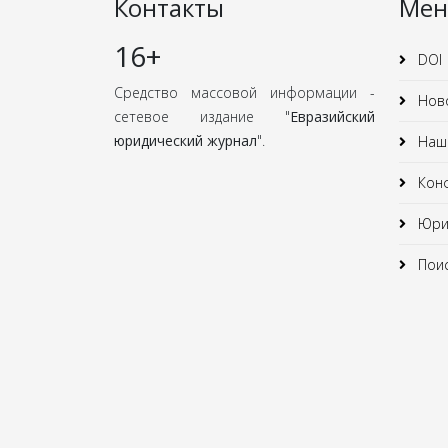
Контакты
Ме
16+
DOI
Средство массовой информации -
Нов
сетевое издание "
Евразийский
юридический журнал
".
Наши
Кон
Юрид
Поис