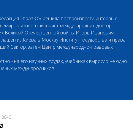
 редакция ЕврАзЮж решила воспроизвести интервью.
 всемирно известный юрист-международник, доктор
ник Великой Отечественной войны Игорь Иванович
глашен из Киева в Москву Институт государства и права,
вший Сектор, затем Центр международно-правовых
тно - на его научных трудах, учебниках выросло не одно
ученых-международников.
 3646
а