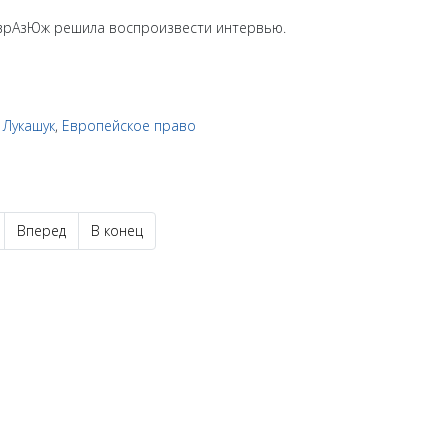
ЕврАзЮж решила воспроизвести интервью.
. Лукашук
,
Европейское право
Вперед
В конец