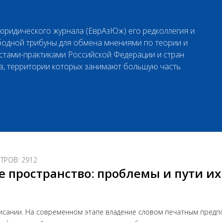
 юридического журнала (ЕврАзЮж) его редколлегия и
бодной трибуны для обмена мнениями по теории и
стами-практиками Российской Федерации и стран
в, территории которых занимают большую часть
РОВ: 2912
е пространство: проблемы и пути их
писании. На современном этапе владение словом печатным предп