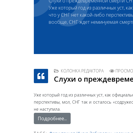
Слухи о преждевременной смерти С
Уже который год из различных уст, к
что у СНГ нет какой-либо перспективы
вообще, СНГ ждет неминуемая смерть,
КОЛОНКА РЕДАКТОРА
ПРОСМОТ
Слухи о преждеврем
Уже который год из различных уст, как официаль
перспективы, мол, СНГ так и осталось «содруже
не наступила.
Подробнее...