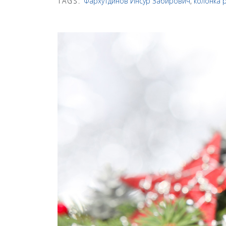
TAGS:
Фархутдинов Инсур Забирович
,
колонка 