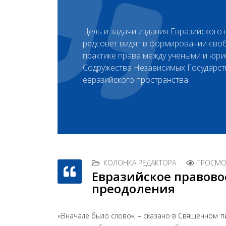
Цель и задачи издания Евразийского
редсовет видят в формировании сво
практике права между учеными и юри
Содружества Независимых Государст
евразийского пространства.
КОЛОНКА РЕДАКТОРА
ПРОСМОТ
Евразийское правово
преодоления
«Вначале было слово», – сказано в Священном 