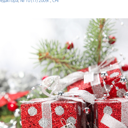
редактора
,
№ 10 (17) 2009г.
,
СНГ