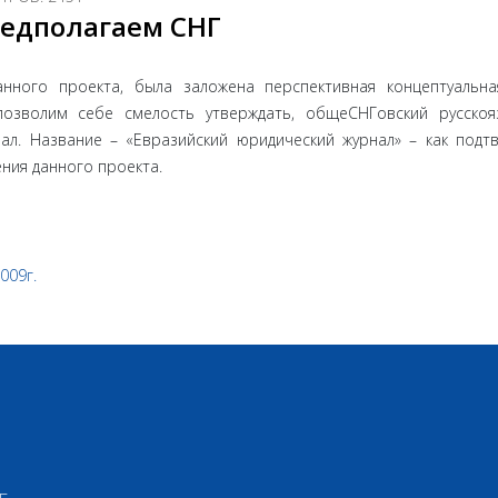
редполагаем СНГ
нного проекта, была заложена перспективная концептуальна
позволим себе смелость утверждать, общеСНГовский русско
ал. Название – «Евразийский юридический журнал» – как подт
ения данного проекта.
2009г.