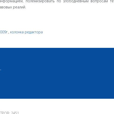
 информацией, полемизировать по злободневным вопросам т
равовых реалий.
2009г.
,
колонка редактора
Г
РОВ: 2451