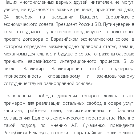
Наших многочисленных верных друзей, читателей, не могут,
уверен, не вдохновлять важные решения, приня­тые на днях,
24 декабря, на заседании Высшего Евразийского
экономического совета. Президент России В.В. Путин уверен в
том, что удалось существенно продвинуться в подготовке
проекта договора о Евразийском экономическом союзе, в
котором определён международно-правовой статус, задачи,
механизмы деятельности будущего союза, от­ражены базовые
принципы евразийского интеграционного процесса. В их
числе Владимир Владимирович особо подчеркнул
«приверженность справедливому и взаимовыгодному
сотрудничеству на равноправной основе».
Полноценная свобода движения товаров должна стать
примером для реализации остальных свобод в сфере услуг,
капитала, рабочей силы, зафиксированных в базовых
соглашениях Единого экономического пространства. Именно
такой подход, по мнению А.Г. Лукашенко, президента
Республики Беларусь, позволит в кратчайшие сро­ки решить