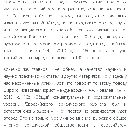
скромности, аналогов среди русскоязычных пра­вовых
журналов в евразийском пространстве, исполнилось шесть
лет. Согласен, не бог весть какая дата. Но для нас, начавших
издавать журнал в 2007 году, полностью, как говорится, с нуля,
и выпускающих его и поныне собственными силами, это не­
малый срок. Ровно пять лет, с января 2009 года, наш журнал
публикуется в ежемесяч­ном режиме. Из года в год ЕврАзЮж
толстел - сначала 144, с 2010 года - 160 полос, а вот уже
третий месяц подряд он выходит на 190 полосах.
Конечно же, главное - не объем, а качество научных и
научно-практиче­ских статей и других материлов. Но и здесь у
нас несомненные успехи. Вот что говорит по этому поводу
широко известный юрист-международник А.А. Ко­валев (№ 7,
2013, с. 10): «Общий концептуальный и содержательный
уровень "Евразийского юридического журнала" был и
остается очень высоким, и он постоянно развивается, идет
вперед. Это не только мое личное мнение, выра­жаю общее
мнение юридической общественности в евразийском