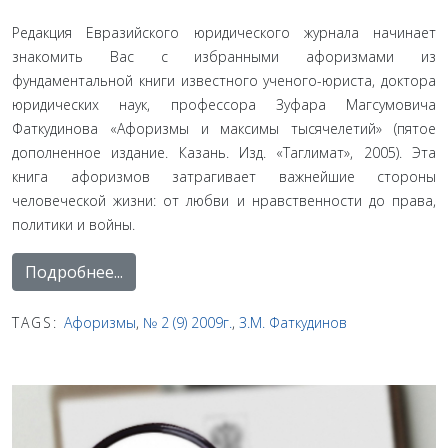
Редакция Евразийского юридического журнала начинает
знакомить Вас с избранными афоризмами из
фундаментальной книги известного ученого-юриста, доктора
юридиче­ских наук, профессора Зуфара Магсумовича
Фаткудинова «Афоризмы и максимы тыся­челетий» (пятое
дополненное издание. Казань. Изд. «Таглимат», 2005). Эта
книга афо­ризмов затрагивает важнейшие стороны
человеческой жизни: от любви и нравственности до права,
политики и войны.
Подробнее...
TAGS:
Афоризмы
,
№ 2 (9) 2009г.
,
З.М. Фаткудинов