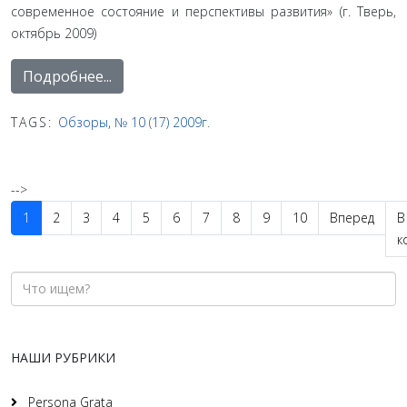
современное состояние и перспективы развития» (г. Тверь,
октябрь 2009)
Подробнее...
TAGS:
Обзоры
,
№ 10 (17) 2009г.
-->
1
2
3
4
5
6
7
8
9
10
Вперед
В
к
НАШИ РУБРИКИ
Persona Grata