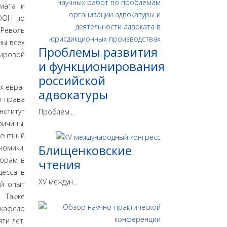
мата и
 ООН по
 Револь
ны всех
Проблемы развития
ировой
и функционирования
российской
х евра­
адвокатуры
о права
ститут
Проблем...
ричины,
нентный
Блищенковские
номики,
ворам в
чтения
цесса в
XV междун...
ый опыт
. Также
кафедр
ти лет,