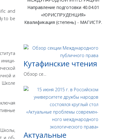
Направление подготовки 40.04.01
ific and
«ЮРИСПРУДЕНЦИЯ»
dy to be
Квалификация (степень) - МАГИСТР.
ститута
 иници­
Кутафинские чтения
ческой
Обзор се...
учной и
В Школе
включая
ктивные
 Школы,
Актуальные
т и об­