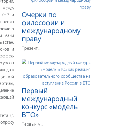
иторий,
е между
Очерки по
и КНР и
философии и
наевич
никли в
международному
ой Азии
праву
ызстан,
Презент...
токов и
 эффек­
есурсов
дхода к
гунской
ертизы,
Первый
еление
международный
ужающей
конкурс «модель
ВТО»
ета (г.
о­просу
Первый м...