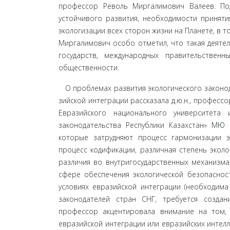
профессор Револь Миргалимович Валеев. По
устойчивого развития, необходимости приняти
экологизации всех сторон жизни на Планете, в т
Миргалимович особо отме­тил, что такая деят
государств, международных прави­тельстве
общественности.
О проблемах развития экологического законод
зийской интеграции рассказала д.ю.н., професс
Ев­разийского национального университета
законодательства Республики Казахстан» МЮ 
которые затрудняют процесс гармонизации эк
процесс кодификации, раз­личная степень эколо
различия во внутригосу­дарственных механизм
сфере обеспечения экологи­ческой безопаснос
условиях евразийской интеграции (необходима
законодателей стран СНГ, требуется создани
профессор акцентировала внимание на том,
евразийской интеграции или евразийских интелл