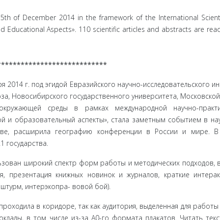
5th of December 2014 in the framework of the International Scient
nd Educational Aspects». 110 scientific articles and abstracts are rea
****************************
ря 2014 г. под эгидой Евразийского научно-исследовательского ин
за, Новоси­бирского государственного университета, Московской
окружающей среды в рамках международной научно-практи
й и образовательный аспек­ты», стала заметным событием в на
тве, расширила географию конфе­ренции в России и мире. 
1 государства.
зован ши­рокий спектр форм работы и методических подходов, 
я, презентация книжных новинок и журналов, краткие интера
 штурм, интерэкопра- вовой бой).
рохо­дила в коридоре, так как аудитория, выделенная для работы
клады, в том числе из-за А0-го формата плакатов. Читать текс