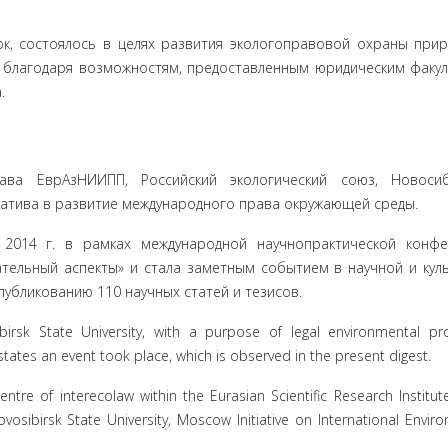
, состоялось в целях развития эколого­правовой охраны при
, благодаря возможностям, предоставленным юридическим факу
.
ва ЕврАзНИИПП, Российский экологический союз, Новосиб
иатива в развитие международного права окружающей среды.
 2014 г. в рамках международной научно­практической конф
ательный аспекты» и стала заметным событием в научной и кул
публикованию 110 научных статей и тезисов.
irsk State University, with a purpose of legal environmental pro
states an event took place, which is observed in the present digest.
ntre of interecolaw within the Eurasian Scientific Research Institut
osibirsk State University, Moscow Initiative on International Envir