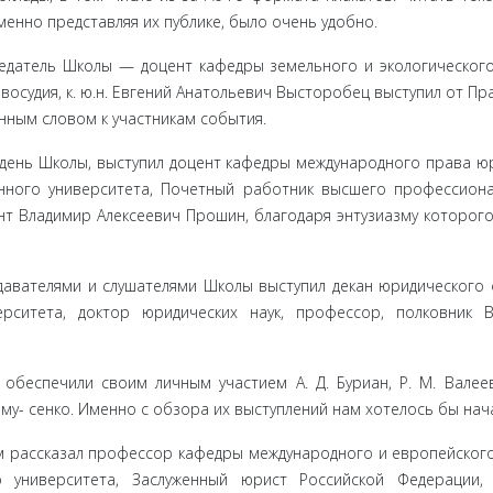
енно пред­ставляя их публике, было очень удобно.
датель Школы — доцент кафедры земельного и экологического
осудия, к. ю.н. Евгений Анатольевич Высторобец выступил от Пра
нным словом к участникам события.
день Школы, выступил доцент кафедры международного права ю
енного университета, Почетный работник высшего профессион
цент Владимир Алексеевич Прошин, благодаря энтузиазму которог
вателями и слушателями Школы выступил декан юридического 
ерситета, доктор юридических наук, профессор, полковник 
бе­спечили своим личным участием А. Д. Буриан, Р. М. Валеев
 Саму- сенко. Именно с обзора их выступлений нам хотелось бы на­ч
м расска­зал профессор кафедры международного и европейског
 университета, Заслуженный юрист Российской Федерации, 