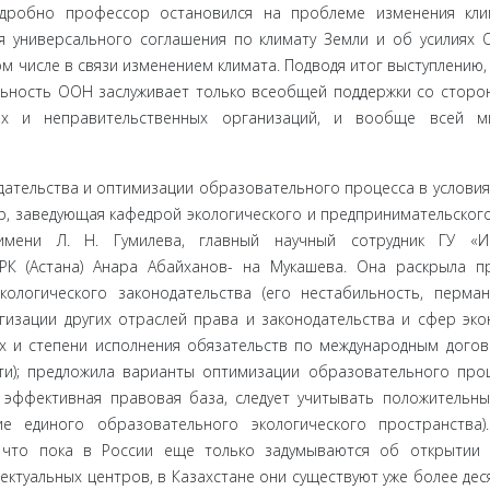
дробно профессор остановил­ся на проблеме изменения кли
я универсального соглашения по кли­мату Земли и об усилиях
ом числе в связи изменением климата. Подводя итог выступлению,
ельность ООН заслуживает только всеобщей поддержки со сторо
нных и неправительственных организаций, и вообще всей м
ательства и оптимизации образовательного процесса в условия
ор, заведующая кафедрой экологического и предпринимательског
 имени Л. Н. Гумилева, главный научный сотрудник ГУ «Ин
РК (Астана) Анара Абайханов- на Мукашева. Она раскрыла п
ологического законодательства (его нестабильность, перма
гизации других отраслей права и за­конодательства и сфер эко
ах и степени исполнения обязательств по международным дого
ти); предложила варианты оптимизации об­разовательного про
 эффективная правовая база, следует учитывать положительн
е единого образовательного экологического простран­ства)
 что пока в России еще только задумываются об открытии 
ектуальных центров, в Казахстане они существуют уже более деся