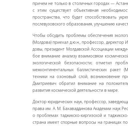
причем не только в столичных городах — Астане
с этим существует объективная необходимост
простран­ства, что будет способствовать укр
послевузов­ского образования, улучшению качес
Чтобы обсудить проблемы обеспечения экологи
(Молдова) приехал д.ю.н., профессор, директор
довы, президент Молдавской Ассоциации между
бое внимание анализу взаимосвязи космическо
эко­логической безопасности; отметил про
межконтинен­тальных баллистических ракет (М
техники на озоновый слой, возникновение пр
Дмитриевич обратил внимание на положитель
развития космической деятельности в мире.
Доктор юридических наук, профессор, заведующи
права им. А. М. Бахаваддинова Академии наук Ре
о проблемах таджикско-киргизской и таджикско-
страна имеет спорные вопросы на границах по