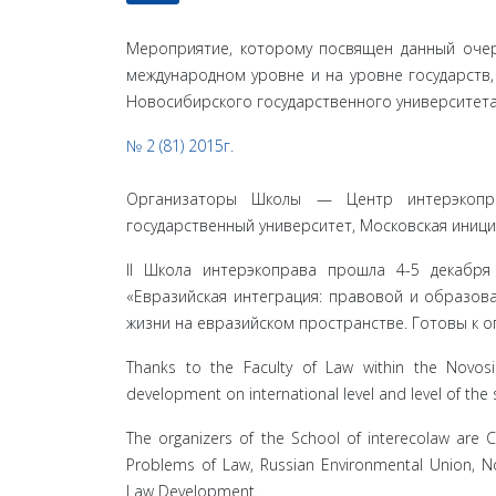
Мероприятие, которому посвящен данный очерк
международном уровне и на уровне государств
Новосибирского государственного университета
№ 2 (81) 2015г.
Организаторы Школы — Центр интерэкопра
государственный университет, Московская иниц
II Школа интерэкоправа прошла 4-5 декабря
«Евразийская интеграция: правовой и образов
жизни на евразийском пространстве. Готовы к о
Thanks to the Faculty of Law within the Novosib
development on international level and level of the 
The organizers of the School of interecolaw are Ce
Problems of Law, Russian Environmental Union, Nov
Law Development.