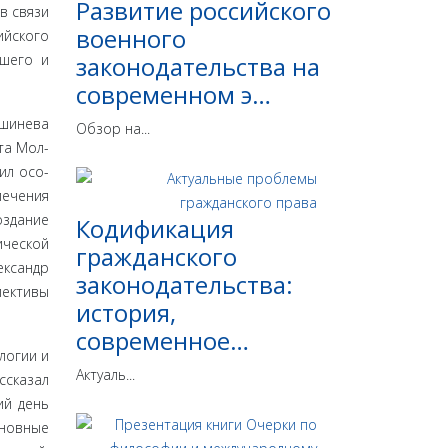
Развитие российского
в связи
военного
ийского
сшего и
законодательства на
современном э…
ишинева
Обзор на...
та Мол­
ил осо­
печения
здание
Кодификация
ической
гражданского
ександр
законодательства:
пективы
история,
современное…
логии и
Актуаль...
ссказал
ий день
сновные