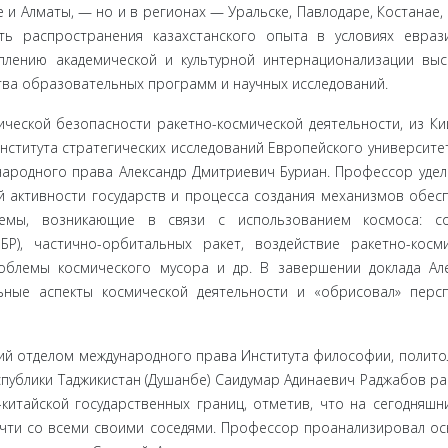
 и Алматы, — но и в регионах — Уральске, Павлодаре, Костанае, 
ь распростране­ния казахстанского опыта в условиях евраз
еплению академической и культурной интернационализации вы
тва образовательных про­грамм и научных исследований.
ческой без­опасности ракетно-космической деятельности, из К
 Института стратегических исследований Европейского университе
народного права Александр Дмитриевич Буриан. Профессор удел
й активности государств и процесса создания механизмов обес
блемы, возникающие в связи с использованием космоса: со
БР), частично-орбитальных ракет, воздействие ракетно-косм
облемы космического мусора и др. В за­вершении доклада Ал
ные аспекты космической деятельности и «об­рисовал» перс
й отде­лом международного права Института философии, полито­
спу­блики Таджикистан (Душанбе) Саидумар Адинаевич Раджабов ра
ки­тайской государственных границ, отметив, что на сегодняшн
чти со все­ми своими соседями. Профессор проанализировал о