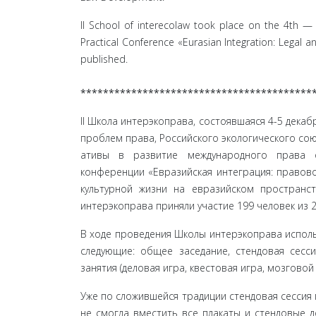
II School of interecolaw took place on the 4th — 
Practical Conference «Eurasian Integration: Legal a
published.
*****************************************
II Школа интерэкоправа, состоявшаяся 4-5 декаб
проблем права, Российского экологического сою
ативы в развитие международного права 
конференции «Евразийская интеграция: правово
культурной жизни на евразийском пространс
интерэкоправа приняли участие 199 человек из 2
В ходе проведения Школы интерэкоправа исполь
следующие: общее заседание, стендовая сесси
занятия (деловая игра, квестовая игра, мозговой
Уже по сложившейся традиции стендовая сессия п
не смогла вместить все плакаты и стендовые до