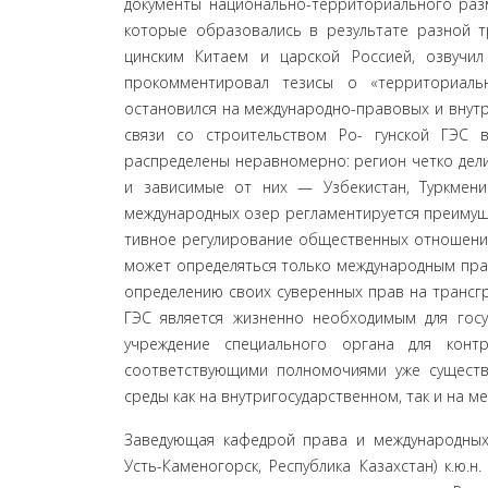
документы национально-территориального разм
которые образовались в результате разной тр
цинским Китаем и царской Россией, озвучи
прокомментировал тезисы о «территориальн
остановился на международ­но-правовых и внут
связи со строительством Ро- гунской ГЭС 
распределены неравномерно: регион четко дели
и зависимые от них — Узбекистан, Туркмени
международных озер регламентируется преимуще
тивное регулирование общественных отношений
может определяться только международным право
определению своих суверенных прав на трансгр
ГЭС является жиз­ненно необходимым для гос
учреждение специального органа для конт
соответствующими полномочиями уже существ
среды как на внутригосударственном, так и на м
Заведующая кафедрой права и международных о
Усть-Каменогорск, Республика Казахстан) к.ю.