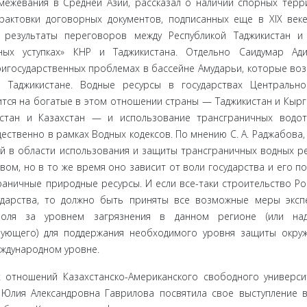
ежевания в Средней Азии, рассказал о наличии спорных терр
актовки договор­ных документов, подписанных еще в XIX век
л результаты переговоров между Республикой Таджикистан 
ых уступках» КНР и Таджикистана. Отдельно Саидумар Ади
ригосударственных проблемах в бассейне Амударьи, которые воз
в Таджикистане. Водные ресурсы в государствах Центральн
тся на богатые в этом отношении страны — Таджикистан и Кырг
­стан и Казахстан — и использование трансграничных водо
ственно в рамках Водных кодексов. По мнению С. А. Раджабова,
 в области ис­пользования и защиты трансграничных водных р
м, но в то же время оно зависит от воли государства и его по
аничные природные ресурсы. И если все-таки строительство Ро
ударства, то должно быть приняты все возможные меры эксп
роля за уровнем загрязнения в данном реги­оне (или над
ующего) для поддержания необходимого уровня за­щиты окр
еждународном уровне.
тноше­ний Казахстанско-Американского свободного университ
н. Юлия Александровна Гаврилова посвятила свое выступление в