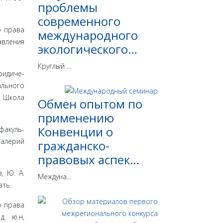
проблемы
современного
 пра­ва
международного
в­ления
экологического…
Круглый ...
ридиче­
ального
о Школа
Обмен опытом по
применению
Конвенции о
факуль­
Валерий
гражданско-
правовых аспек…
, Ю. А.
Междуна...
ать.
о права
д. ю.н,