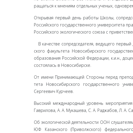
ращаться к мнениям отдельных ученых, одноврем
Открывая первый день работы Школы, сопредсе
Российского государственного университета прав
Российского экологического союза с приветстве
В качестве сопредседателя, ведущего первый 
ского факультета Новоси­бирского государств
образования Россий­ской Федерации, к.и.н., до
состоялась в Новоси­бирске.
От имени Принимающей Стороны перед препода
тета Новосибирского государственного унив
Сергеевич Курчеев.
Высокий международный уровень мероприятия о
Гаврилова, А. А. Мукашева, С. А. Раджабов, Л. А.
Об экологической деятельности ООН слушателя
ЮФ Казанского (Приволжского) федерального