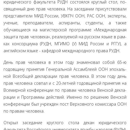
юридического факультета РУДН состоялся круглый стол, по­
священный дню прав человека. На заседании присутствовали
представители МИД России, УВКПЧ ООН, РАС ООН, экс­перты,
ученые, преподаватели, аспиранты, студенты, а также
обучающиеся на магистерской программе «Международная
защита прав человека», реализуемой на русском языке в рам­
ках консорциума (РУДН, МГИМО (У) МИД России и РГГУ), а
английском языке - кафедрой международного права РУДН.
День прав человека в этом году знаменовал собой 65-ю
годовщину принятия Генеральной Ассамблеей ООН эпохаль­
ной Всеобщей декларации прав человека. В этом году день
прав человека совпал и с 20-летней годовщиной принятия на
Всемирной конференции по правам человека Венской декла­
рации и Программы действий. Именно по решению Венской
конференции был учрежден пост Верховного комиссара ООН
по правам человека.
Открыл заседание круглого стола декан юридическо­го
факультета Российского университета дружбы народов (РУДН),