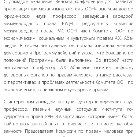
С докладом «Значение Венской конференции для раз­вития
правозащитных механизмов системы ООН» выступил доктор
юридических науки, профессор, заведующий кафе­дрой
международного права РУДН, Председатель Комиссии
международного права РАС ООН, член Комитета ООН по
экономическим, социальным и культурным правам А.Х. Аба­
шидзе. В своем выступлении он проанализировал Венскую
декларацию и Программу действий и указал, что большин­ство
положений Программы были выполнены. Во второй ча­сти
выступления профессор А.Х. Абашидзе осветил реформу
договорных органов по правам человека, а также рассказал
о перспективах и проблемах деятельности Комитета ООН по
экономическим, социальным и культурным правам.
С интересным докладом выступил доктор юридических наук,
профессор, главный научный сотрудник Института го­
сударства и права РАН В.А.Карташкин, который имеет бога­
тый правозащитный опыт: в течение 7 лет он исполнял обя­
занности Председателя Комиссии по правам человека при