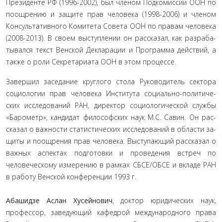
Президенте РФ (1996-2002), был членом Подкомиссии ООН по
поощрению и защите прав человека (1998-2006) и членом
Консультативного Комитета Совета ООН по правам человека
(2008-2013). В своем выступлении он рассказал, как разраба­
тывался текст Венской Декларации и Программа действий, а
также о роли Секретариата ООН в этом процессе.
Завершил заседание круглого стола Руководитель секто­ра
социологии прав человека Института социально-политиче­
ских исследований РАН, директор социологической службы
«Барометр», кандидат философских наук М.С. Савин. Он рас­
сказал о важности статистических исследований в области за­
щиты и поощрения прав человека. Выступающий рассказал о
важных аспектах подготовки и проведения встреч по
человече­скому измерению в рамках СБСЕ/ОБСЕ и вкладе РАН
в работу Венской конференции 1993 г.
Абашидзе Аслан Хусейнович
, доктор юридических наук,
профессор, заведующий кафедрой международного права