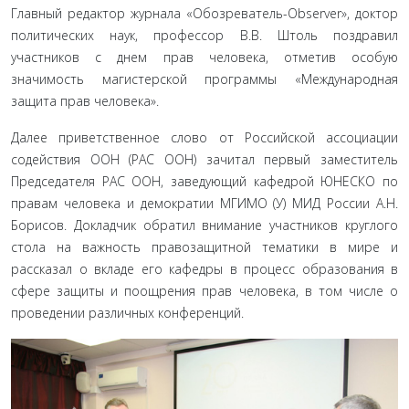
Главный редактор журнала «Обозреватель-Observer», доктор
политических наук, профессор В.В. Штоль поздравил
участников с днем прав человека, отметив особую
значимость магистерской программы «Международная
защита прав че­ловека».
Далее приветственное слово от Российской ассоциации
содействия ООН (РАС ООН) зачитал первый заместитель
Председателя РАС ООН, заведующий кафедрой ЮНЕСКО по
правам человека и демократии МГИМО (У) МИД России А.Н.
Борисов. Докладчик обратил внимание участников кру­глого
стола на важность правозащитной тематики в мире и
рассказал о вкладе его кафедры в процесс образования в
сфере защиты и поощрения прав человека, в том числе о
проведе­нии различных конференций.