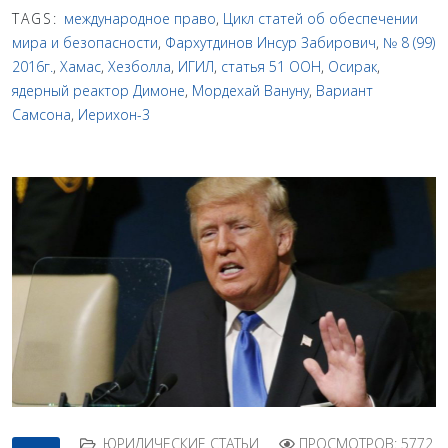
TAGS:
международное право
,
Цикл статей об обеспечении
мира и безопасности
,
Фархутдинов Инсур Забирович
,
№ 8 (99)
2016г.
,
Хамас
,
Хезболла
,
ИГИЛ
,
статья 51 ООН
,
Осирак
,
ядерный реактор Димоне
,
Мордехай Вануну
,
Вариант
Самсона
,
Иерихон-3
ЮРИДИЧЕСКИЕ СТАТЬИ
ПРОСМОТРОВ: 5772