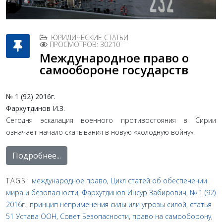
ЮРИДИЧЕСКИЕ СТАТЬИ
ПРОСМОТРОВ: 30210
Международное право о
самообороне государств
№ 1 (92) 2016г.
Фархутдинов И.З.
Сегодня эскалация военного противостояния в Сирии
означает начало скатывания в новую «холодную войну».
Подробнее...
TAGS:
международное право
,
Цикл статей об обеспечении
мира и безопасности
,
Фархутдинов Инсур Забирович
,
№ 1 (92)
2016г.
,
принцип неприменения силы или угрозы силой
,
статья
51 Устава ООН
,
Совет Безопасности
,
право на самооборону
,