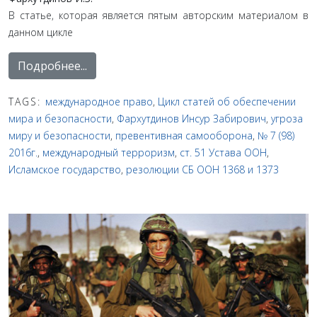
В статье, которая является пятым авторским материалом в
данном цикле
Подробнее...
TAGS:
международное право
,
Цикл статей об обеспечении
мира и безопасности
,
Фархутдинов Инсур Забирович
,
угроза
миру и безопасности
,
превентивная самооборона
,
№ 7 (98)
2016г.
,
международный терроризм
,
ст. 51 Устава ООН
,
Исламское государство
,
резолюции СБ ООН 1368 и 1373