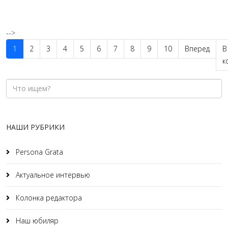
-->
1
2
3
4
5
6
7
8
9
10
Вперед
В
к
НАШИ РУБРИКИ
Persona Grata
Актуальное интервью
Колонка редактора
Наш юбиляр