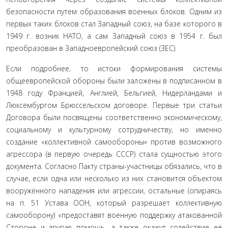
безопасности путем образования военных блоков. Одним из
первых таких блоков стал Западный союз, на базе которого в
1949 г. возник НАТО, а сам Западный союз в 1954 г. был
преобразован в Западноевропейский союз (ЗЕС).
Если подробнее, то истоки формирования системы
общеевропейской обороны были заложены в подписанном в
1948 году Францией, Англией, Бельгией, Нидерландами и
Люксембургом Брюссельском договоре. Первые три статьи
Договора были посвящены соответственно экономическому,
социальному и культурному сотрудничеству, но именно
создание «коллективной самообороны» против возможного
агрессора (в первую очередь СССР) стала сущностью этого
документа. Согласно Пакту страны-участницы обязались, что в
случае, если одна или несколько из них становится объектом
вооружённого нападения или агрессии, остальные (опираясь
на п. 51 Устава ООН, который разрешает коллективную
самооборону) «предоставят военную поддержку атакованной
Стороне и другую помощь, а также окажут содействие её