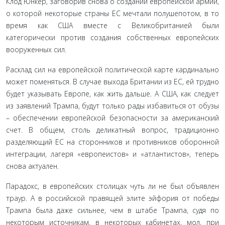
Клод Юнкер, заговорив снова о создании европейской армии,
о которой некоторые страны ЕС мечтали полушепотом, в то
время как США вместе с Великобританией были
категорически против создания собственных европейских
вооруженных сил.
Расклад сил на европейской политической карте кардинально
может поменяться. В случае выхода Британии из ЕС, ей трудно
будет указывать Европе, как жить дальше. А США, как следует
из заявлений Трампа, будут только рады избавиться от обузы
– обеспечении европейской безопасности за американский
счет. В общем, столь деликатный вопрос, традиционно
разделяющий ЕС на сторонников и противников оборонной
интеграции, лагеря «европеистов» и «атлантистов», теперь
снова актуален.
Парадокс, в европейских столицах чуть ли не был объявлен
траур. А в российской правящей элите эйфория от победы
Трампа была даже сильнее, чем в штабе Трампа, судя по
некоторым источникам, в некоторых кабинетах, мол, при