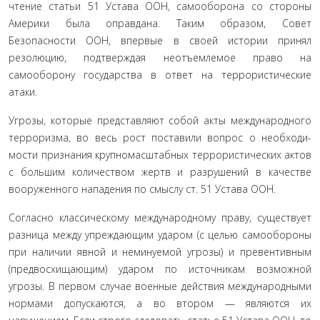
чтение статьи 51 Устава ООН, самооборона со стороны
Амери­ки была оправдана. Таким образом, Совет
Безопасности ООН, впервые в своей истории принял
резолюцию, подтверждая не­отъемлемое право на
самооборону государства в ответ на тер­рористические
атаки.
Угрозы, которые представляют собой акты международ­ного
терроризма, во весь рост поставили вопрос о необходи­
мости признания крупномасштабных террористических ак­тов
с большим количеством жертв и разрушений в качестве
вооруженного нападения по смыслу ст. 51 Устава ООН.
Согласно классическому международному праву, су­ществует
разница между упреждающим ударом (с целью самообороны
при наличии явной и неминуемой угрозы) и превентивным
(предвосхищающим) ударом по источникам возможной
угрозы. В первом случае военные действия между­народными
нормами допускаются, а во втором — являются их