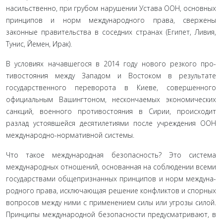
насильственно, при грубом нарушении Устава ООН, основных
принципов и норм междуна­родного права, свержены
законные правительства в соседних странах (Египет, Ливия,
Тунис, Йемен, Ирак)
.
В условиях начавшегося в 2014 году нового резкого про­
тивостояния между Западом и Востоком в результате
государ­ственного переворота в Киеве, совершенного
официальным Вашингтоном, нескончаемых экономических
санкций, военно­го противостояния в Сирии, происходит
разлад устоявшейся десятилетиями после учреждения ООН
международно-нор­мативной системы
.
Что такое международная безопасность? Это система
международных отношений, основанная на соблюдении всеми
государствами общепризнанных принципов и норм междуна­
родного права, исключающая решение конфликтов и спорных
вопросов между ними с применением силы или угрозы силой.
Принципы международной безопасности предусматривают, в