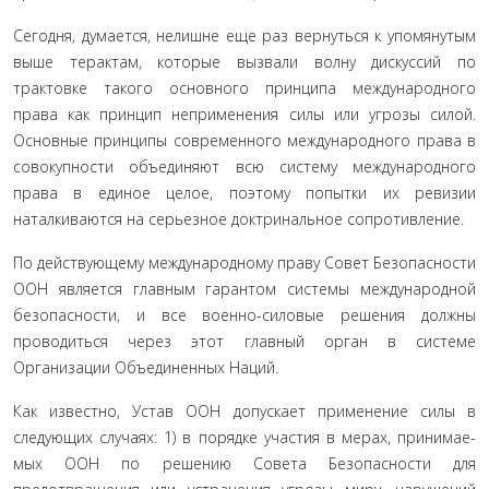
Сегодня, думается, нелишне еще раз вернуться к упомя­нутым
выше терактам, которые вызвали волну дискуссий по
трактовке такого основного принципа международного
права как принцип неприменения силы или угрозы силой.
Основ­ные принципы современного международного права в
сово­купности объединяют всю систему международного
права в единое целое, поэтому попытки их ревизии
наталкиваются на серьезное доктринальное сопротивление.
По действующему международному праву Совет Безо­пасности
ООН является главным гарантом системы междуна­родной
безопасности, и все военно-силовые решения должны
проводиться через этот главный орган в системе
Организации Объединенных Наций.
Как известно, Устав ООН допускает применение силы в
следующих случаях: 1) в порядке участия в мерах, принимае­
мых ООН по решению Совета Безопасности для