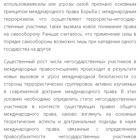
использованияcилы или угрозы силой признано основным
принципом международного права
. Борьба с международ­ным
терроризмом, что осуществляют террористы-негосудар-
ственные участники, также вызвала новое понимание права
на самооборону. Раньше считалось, что применение силы в
по­рядке самообороны возможно лишь при нападении одного
государства на другое.
Существенный рост числа негосударственных участников в
международных правоотношениях происходит в результате
новых вызовов и угроз международной безопасности со
сторо­ны террористических группировок, активно изучаемых
в со­временной доктрине международного права. В этих
условиях необходимо определить статус негосударственных
участников в контексте существующих правил общего
международного права, заново взглянуть на основные
теоретические аспекты и доктринальные подходы в науке
международного права, свя­занные с определением
правосубъектности негосударствен­ных участников