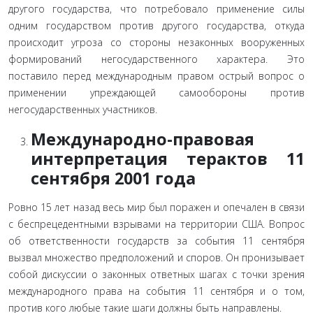
другого государства, что потребовало применение силы
одним государством против другого государства, отку­да
происходит угроза со стороны незаконных вооруженных
формирований негосударственного характера. Это
поставило перед международным правом острый вопрос о
применении упреждающей самообороны против
негосударственных участ­ников.
Международно-правовая
интерпретация терактов 11
сентября 2001 года
Ровно 15 лет назад весь мир был поражен и опечален в связи
с беспрецедентными взрывами на территории США. Вопрос
об ответственности государств за события 11 сентя­бря
вызвал множество предположений и споров. Он прони­зывает
собой дискуссии о законных ответных шагах с точки зрения
международного права на события 11 сентября и о том,
против кого любые такие шаги должны быть направ­лены.