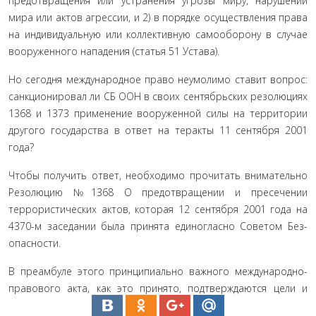
предотвраще­ния или устранения угрозы миру, нарушений
мира или актов агрессии, и 2) в порядке осуществления права
на индивидуаль­ную или коллективную самооборону в случае
вооруженного нападения (статья 51 Устава).
Но сегодня международное право неумолимо ставит во­прос:
cанкционировал ли СБ ООН в своих сентябрьских резо­люциях
1368 и 1373 применение вооруженной силы на терри­тории
другого государства в ответ на теракты 11 сентября 2001
года?
Чтобы получить ответ, необходимо прочитать внима­тельно
Резолюцию №1368 О предотвращении и пресечении
террористических актов, которая 12 сентября 2001 года на
4370-м заседании была принята единогласно Советом Без­
опасности.
В преамбуле этого принципиально важного междуна­родно-
правового акта, как это принято, подтверждаются цели и
принципы Устава ООН, выражается решимость все­ми