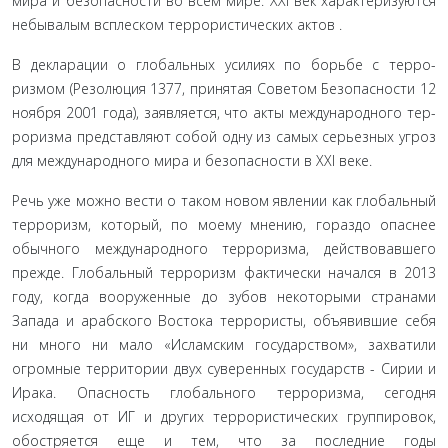
мира и безопасности во всем мире. XXI век характеризуются
небывалым всплеском терро­ристических актов .
В декларации о глобальных усилиях по борьбе с терро­
ризмом (Резолюция 1377, принятая Советом Безопасности 12
ноября 2001 года), заявляется, что акты международного тер­
роризма представляют собой одну из самых серьезных угроз
для международного мира и безопасности в XXI веке.
Речь уже можно вести о таком новом явлении как гло­бальный
терроризм, который, по моему мнению, гораздо опаснее
обычного международного терроризма, действовав­шего
прежде. Глобальный терроризм фактически начался в 2013
году, когда вооруженные до зубов некоторыми странами
Запада и арабского Востока террористы, объявившие себя
ни много ни мало «Исламским государством», захватили
огром­ные территории двух суверенных государств - Сирии и
Ирака. Опасность глобального терроризма, сегодня
исходящая от ИГ и других террористических группировок,
обостряется еще и тем, что за последние годы