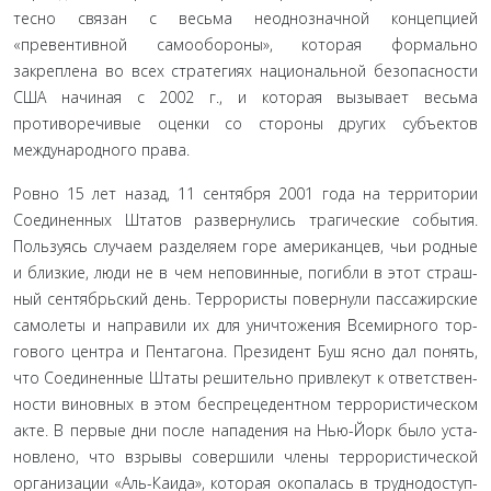
тесно связан с весьма неоднозначной концепцией
«превентив­ной самообороны», которая формально
закреплена во всех стратегиях национальной безопасности
США начиная с 2002 г., и которая вызывает весьма
противоречивые оценки со сто­роны других субъектов
международного права.
Ровно 15 лет назад, 11 сентября 2001 года на территории
Соединенных Штатов развернулись трагические события.
Пользуясь случаем разделяем горе американцев, чьи родные
и близкие, люди не в чем неповинные, погибли в этот страш­
ный сентябрьский день. Террористы повернули пассажирские
самолеты и направили их для уничтожения Всемирного тор­
гового центра и Пентагона. Президент Буш ясно дал понять,
что Соединенные Штаты решительно привлекут к ответствен­
ности виновных в этом беспрецедентном террористическом
акте. В первые дни после нападения на Нью-Йорк было уста­
новлено, что взрывы совершили члены террористической
ор­ганизации «Аль-Каида», которая окопалась в труднодоступ­