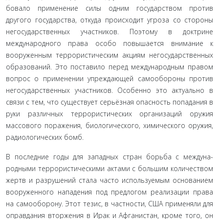
бовало применение силы одним государством против
другого государства, откуда происходит угроза со стороны
негосудар­ственных участников. Поэтому в доктрине
международного права особо повышается внимание к
вооруженным террори­стическим акциям негосударственных
образований. Это по­ставило перед международным правом
вопрос о применении упреждающей самообороны против
негосударственных участ­ников. Особенно это актуально в
связи с тем, что существует серьёзная опасность попадания в
руки различных террористи­ческих организаций оружия
массового поражения, биологи­ческого, химического оружия,
радиологических бомб.
В последние годы для западных стран борьба с междуна­
родными террористическими актами с большим количеством
жертв и разрушений стала часто используемым основанием
вооруженного нападения под предлогом реализации права
на самооборону. Этот тезис, в частности, США применяли для
оправдания вторжения в Ирак и Афганистан, кроме того, он