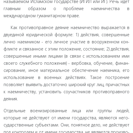
называемом Исламском государстве (ИГИЛ или ИГ). Речь идет
главным образом о проблеме наемничества в
международном гумани­тарном праве.
Как противоправное деяние наемничество выражается в
двуединой юридической формуле: 1) действия, совершенные
лично наемником - его личное участие в вооруженном кон­
фликте и связанное с этим положение, состояние; 2) действия,
совершенные иными лицами (в связи с использованием ими
своего служебного положения) - вербовка, обучение, финан­
сирование, иное материальное обеспечение наемника, его
ис­пользование в военных действиях. Такое построение
позволяет выявить достаточно широкий круг лиц, причастных
к наемни­честву, установить соучастников противоправного
деяния.
Отдельные военизированные лица или группы людей,
которые не действуют от имени государства, являются него­
сударственные субъектами. Они, понятное дело, не действуют
под контролем и от имени государства, не являются произво­