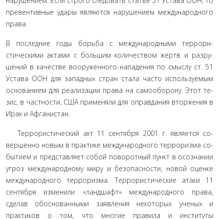
нарушением. Если строго следовать статье 51 Устава ООН, то
превентивные удары являются нарушением международного
права.
В последние годы борьба с международными террори­
стическими актами с большим количеством жертв и разру­
шений в качестве вооруженного нападения по смыслу ст. 51
Устава ООН для западных стран стала часто используемым
основанием для реализации права на самооборону. Этот те­
зис, в частности, США применяли для оправдания вторжения в
Ирак и Афганистан.
Террористический акт 11 сентября 2001 г. является со­
вершенно новым в практике международного терроризма со­
бытием и представляет собой поворотный пункт в осознании
угроз международному миру и безопасности, новой оценке
международного терроризма. Террористические атаки 11
сен­тября изменили «ландшафт» международного права,
сделав обоснованными заявления некоторых ученых и
практиков о том, что многие правила и институты