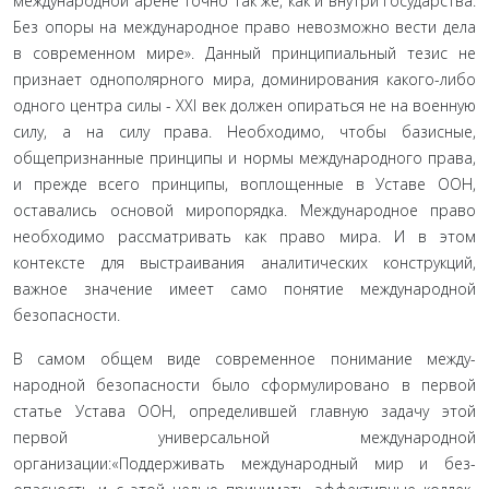
меж­дународной арене точно так же, как и внутри государства.
Без опоры на международное право невозможно вести дела
в со­временном мире». Данный принципиальный тезис не
призна­ет однополярного мира, доминирования какого-либо
одного центра силы - XXI век должен опираться не на военную
силу, а на силу права. Необходимо, чтобы базисные,
общепризнан­ные принципы и нормы международного права,
и прежде всего принципы, воплощенные в Уставе ООН,
оставались ос­новой миропорядка. Международное право
необходимо рас­сматривать как право мира. И в этом
контексте для выстраива­ния аналитических конструкций,
важное значение имеет само понятие международной
безопасности.
В самом общем виде современное понимание между­
народной безопасности было сформулировано в пер­вой
статье Устава ООН, определившей главную за­дачу этой
первой универсальной международной
организации:«Поддерживать международный мир и без­