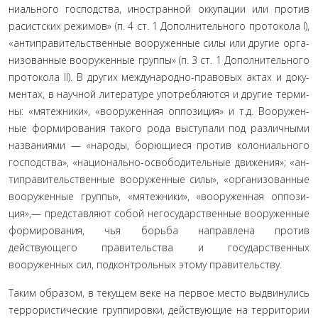
ниального господства, иностранной оккупации или против
расистских режимов» (п. 4 ст. 1 Дополнительного протокола I),
«антиправительственные вооруженные силы или другие орга­
низованные вооруженные группы» (п. 3 ст. 1 Дополнительного
протокола II). В других международно-правовых актах и доку­
ментах, в научной литературе употребляются и другие терми­
ны: «мятежники», «вооруженная оппозиция» и т.д. Вооружен­
ные формирования такого рода выступали под различными
названиями — «народы, борющиеся против колониального
господства», «национально-освободительные движения»; «ан­
типравительственные вооруженные силы», «организованные
вооруженные группы», «мятежники», «вооруженная оппози­
ция»,— представляют собой негосударственные вооруженные
формирования, чья борьба направлена против
действующего правительства и государственных
вооруженных сил, подкон­трольных этому правительству.
Таким образом, в текущем веке на первое место выдви­нулись
террористические группировки, действующие на тер­ритории