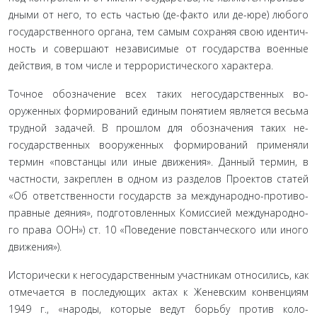
дными от него, то есть частью (де-факто или де-юре) любого
государственного органа, тем самым сохраняя свою идентич­
ность и совершают независимые от государства военные
дей­ствия, в том числе и террористического характера.
Точное обозначение всех таких негосударственных во­
оруженных формирований единым понятием является весь­ма
трудной задачей. В прошлом для обозначения таких не­
государственных вооруженных формирований применяли
термин «повстанцы или иные движения». Данный термин, в
частности, закреплен в одном из разделов Проектов статей
«Об ответственности государств за международно-противо­
правные деяния», подготовленных Комиссией международно­
го права ООН») ст. 10 «Поведение повстанческого или иного
движения»).
Исторически к негосударственным участникам относи­лись, как
отмечается в последующих актах к Женевским кон­венциям
1949 г., «народы, которые ведут борьбу против коло­