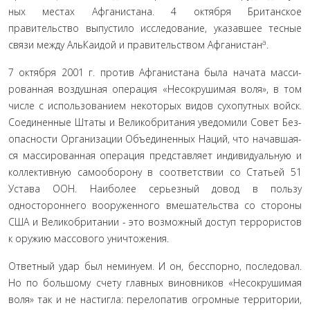
ных местах Афганистана. 4 октября Британское
правительство выпустило исследование, указавшее тесные
а
связи между Аль­Каидой и правительством Афганистан
.
7 октября 2001 г. против Афганистана была начата масси­
рованная воздушная операция «Несокрушимая воля», в том
числе с использованием некоторых видов сухопутных войск.
Соединенные Штаты и Великобритания уведомили Совет Без­
опасности Организации Объединенных Наций, что начавшая­
ся массированная операция представляет индивидуальную и
коллективную самооборону в соответствии со Статьей 51
Уста­ва ООН
. Наиболее серьезный довод в пользу
одностороннего вооруженного вмешательства со стороны
США и Великобри­тании - это возможный доступ террористов
к оружию массо­вого уничтожения.
Ответный удар был неминуем. И он, бесспорно, последо­вал.
Но по большому счету главных виновников «Несокруши­мая
воля» так и не настигла: перелопатив огромные террито­рии,