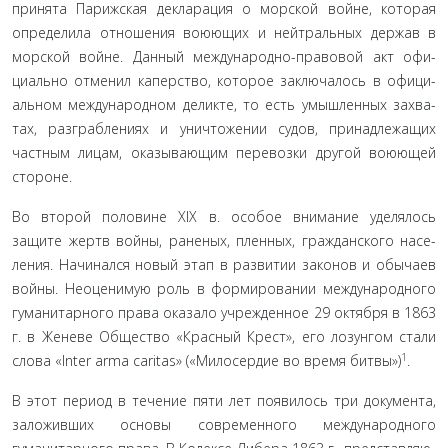
принята Парижская декларация о морской войне, которая
определила отношения воюющих и нейтральных держав в
морской войне. Данный международно-правовой акт офи­
циально отменил каперство, которое заключалось в офици­
альном международном деликте, то есть умышленных захва­
тах, разграблениях и уничтожении судов, принадлежащих
частным лицам, оказывающим перевозки другой воюющей
стороне.
Во второй половине XIX в. особое внимание уделялось
защите жертв войны, раненых, пленных, гражданского насе­
ления. Начинался новый этап в развитии законов и обычаев
войны. Неоценимую роль в формировании международного
гуманитарного права оказало учрежденное 29 октября в 1863
г. в Женеве Общество «Красный Крест», его лозунгом стали
1
слова «Inter arma caritas» («Милосердие во время битвы»)
.
В этот период в течение пяти лет появилось три доку­мента,
заложивших основы современного международного