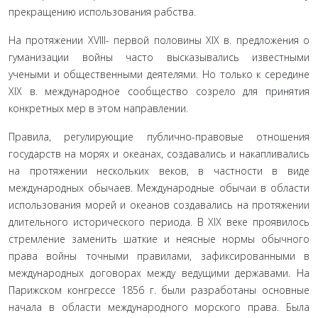
пре­кращению использования рабства.
На протяжении XVIII- первой половины XIX в. пред­ложения о
гуманизации войны часто высказывались извест­ными
учеными и общественными деятелями. Но только к середине
XIX в. международное сообщество созрело для при­нятия
конкретных мер в этом направлении.
Правила, регулирующие публично-правовые отноше­ния
государств на морях и океанах, создавались и накапли­вались
на протяжении нескольких веков, в частности в виде
международных обычаев. Международные обычаи в области
использования морей и океанов создавались на протяжении
длительного исторического периода. В XIX веке проявилось
стремление заменить шаткие и неясные нормы обычного
права войны точными правилами, зафиксированными в
международных договорах между ведущими державами. На
Парижском конгрессе 1856 г. были разработаны основ­ные
начала в области международного морского права. Была