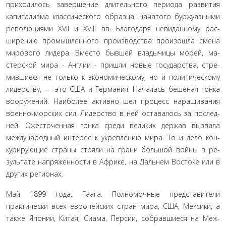
приходилось завершение длительного периода развития
капитализма классического образца, начатого буржуазными
революциями XVII и XVIII вв. Благодаря невиданному рас­
ширению промышленного производства произошла смена
мирового лидера. Вместо бывшей владычицы морей, ма­
стерской мира - Англии - пришли новые государства, стре­
мившиеся не только к экономическому, но и политическому
лидерству, — это США и Германия. Началась бешеная гонка
вооружений. Наиболее активно шел процесс наращивания
военно-морских сил. Лидерство в ней оставалось за послед­
ней. Ожесточенная гонка среди великих держав вызвала
международный интерес к укреплению мира. То и дело кон­
курирующие страны стояли на грани большой войны в ре­
зультате напряженности в Африке, на Дальнем Востоке или в
других регионах.
Май 1899 года, Гаага. Полномочные представители
практически всех европейских стран мира, США, Мексики, а
также Японии, Китая, Сиама, Персии, собравшиеся на Меж­