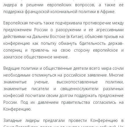
лидера в решении европейских вопросов, а также её
поддержка французской колониальной политики в Африке.
Европейская печать также подчёркивала противоречие между
предложением России о разоружении и её агрессив­ными
действиями на Дальнем Востоке (в Китае), объясняя призыв на
конференцию как попытку обмануть бдитель­ность держав-
соперниц и привлечь на свою сторону европей­ское и
азиатское общественное мнение.
Ведущие политики и общественные деятели всего мира сочли
необходимым откликнуться на российское заявление. Многие
знаменитые ученые, высокопоставленные полити­ки,
знаменитые писатели и священнослужители различных
конфессий посчитали своим долгом поддержать предложе­ние
России. Под их давлением правительства согласились на
Конференцию.
Западные лидеры предлагали провести Конференцию в