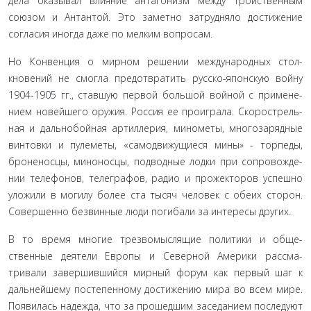
дела оказывал влияние антагонизм между Тройствен­ным
союзом и Антантой. Это заметно затрудняло достиже­ние
согласия иногда даже по мелким вопросам
.
Но Конвенция о мирном решении международных стол­
кновений не смогла предотвратить русско-японскую войну
1904-1905 гг., ставшую первой большой войной с примене­
нием новейшего оружия. Россия ее проиграла. Скорострель­
ная и дальнобойная артиллерия, минометы, многозарядные
винтовки и пулеметы, «самодвижущиеся мины» - торпеды,
броненосцы, миноносцы, подводные лодки при сопровожде­
нии телефонов, телеграфов, радио и прожекторов успешно
уложили в могилу более ста тысяч человек с обеих сторон.
Совершенно безвинные люди погибали за интересы других.
В то время многие трезвомыслящие политики и обще­
ственные деятели Европы и Северной Америки рассма­
тривали завершившийся мирный форум как первый шаг к
дальнейшему постепенному достижению мира во всем мире.
Появилась надежда, что за прошедшим заседанием последуют