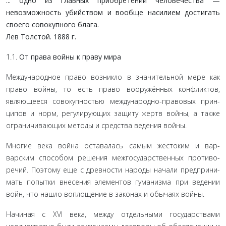
... одно из главных приобретений человечества —
невозможность убийством и вообще насилием достигать
своего совокупного блага.
Лев Толстой. 1888 г.
1.1.
От права войны к праву мира
Международное право возникло в значительной мере как
право войны, то есть право вооружённых конфликтов,
являющееся совокупностью международно-правовых прин­
ципов и норм, регулирующих защиту жертв войны, а также
ограничивающих методы и средства ведения войны.
Многие века война оставалась самым жестоким и вар­
варским способом решения межгосударственных противо­
речий. Поэтому еще с древности народы начали предприни­
мать попытки внесения элементов гуманизма при ведении
войн, что нашло воплощение в законах и обычаях войны.
Начиная с XVI века, между отдельными государствами