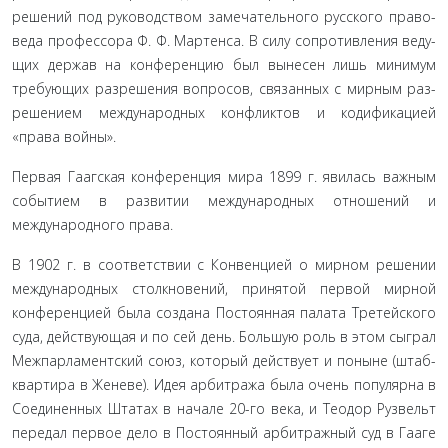
решений под руководством замечательного русского право­
веда профессора Ф. Ф. Мартенса. В силу сопротивления веду­
щих держав на конференцию был вынесен лишь минимум
требующих разрешения вопросов, связанных с мирным раз­
решением международных конфликтов и кодификацией
«права войны».
Первая Гаагская конференция мира 1899 г. явилась важ­ным
событием в развитии международных отношений и
международного права.
В 1902 г. в соответствии с Конвенцией о мирном реше­нии
международных столкновений, принятой первой мир­ной
конференцией была создана Постоянная палата Тре­тейского
суда, действующая и по сей день. Большую роль в этом сыграл
Межпарламентский союз, который действует и поныне (штаб-
квартира в Женеве). Идея арбитража была очень популярна в
Соединенных Штатах в начале 20-го века, и Теодор Рузвельт
передал первое дело в Постоянный арби­тражный суд в Гааге