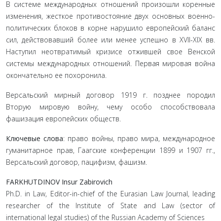
В системе международных отношений произошли коренные
изменения, жесткое противостояние двух основных военно-
политических блоков в корне нарушило европейский баланс
сил, действовавший более или менее успешно в XVII-XIX вв.
Наступил неотвратимый кризисе отжившей свое Венской
системы международных отношений. Первая мировая война
окончательно ее похоронила.
Версальский мирный договор 1919 г. позднее породил
Вторую мировую войну, чему особо способствовала
фашизация европейских обществ.
Ключевые слова
: право войны, право мира, международное
гуманитарное прав, Гаагские конференции 1899 и 1907 гг.,
Версальский договор, пацифизм, фашизм.
FARKHUTDINOV Insur Zabirovich
Ph.D. in Law, Editor-in-chief of the Eurasian Law Journal, leading
researcher of the Institute of State and Law (sector of
international legal studies) of the Russian Academy of Sciences