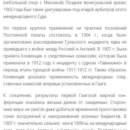
(небольшой спор с Мексикой). Позднее венесуэльский кризис
1902 года был также урегулирован под эгидой арбитров этого
международного Суда.
Но первое крупное применение на практике положе­ний
Постоянной палаты состоялось в 1904 г., когда было
организовано расследование Гулльского инцидента, едва не
приведшего к войне между Россией и Англией. В 1907 г. была
принята Конвенция о следственных комиссиях, которая была
применена в 1912 году к инциденту с судном «Тавиньяно» в
период итало-турецкой войны 1911-1912 гг. Таким образом,
Конвенция доказала применимость международных след­
ственных комиссий, впервые установленных в Гааге.
К сожалению, результаты первой Гаагской мирной кон­
ференции оказались весьма далеки от ожидаемых. Сторон­
ники мира не смогли даже добиться временной приостанов­ки
гонки вооружений и замораживания военных бюджетов. В
1907 г. значительно сильнее, чем в 1899-м, на международ­ные