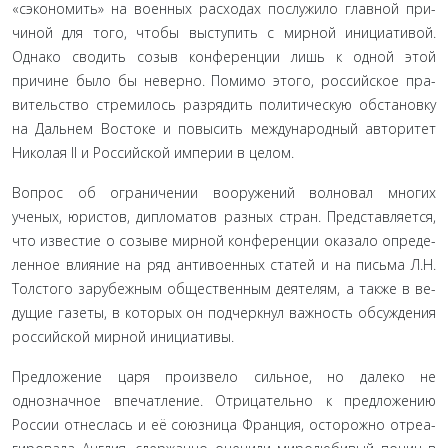
«сэкономить» на военных расходах послужило главной при­
чиной для того, чтобы выступить с мирной инициативой.
Однако сводить созыв конференции лишь к одной этой
причине было бы неверно. Помимо этого, российское пра­
вительство стремилось разрядить политическую обстановку
на Дальнем Востоке и повысить международный авторитет
Николая II и Российской империи в целом.
Вопрос об ограничении вооружений волновал многих
ученых, юристов, дипломатов разных стран. Представляется,
что известие о созыве мирной конференции оказало опреде­
ленное влияние на ряд антивоенных статей и на письма Л.Н.
Толстого зарубежным общественным деятелям, а также в ве­
дущие газеты, в которых он подчеркнул важность обсужде­ния
российской мирной инициативы
.
Предложение царя произвело сильное, но далеко не
однозначное впечатление. Отрицательно к предложению
России отнеслась и её союзница Франция, осторожно отреа­