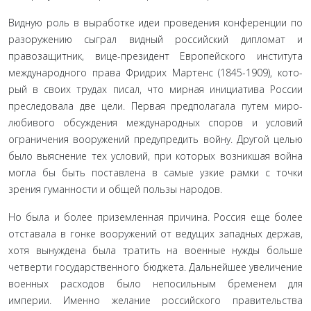
Видную роль в выработке идеи проведения конферен­ции по
разоружению сыграл видный российский дипломат и
правозащитник, вице-президент Европейского института
международного права Фридрих Мартенс (1845-1909), кото­
рый в своих трудах писал, что мирная инициатива России
преследовала две цели. Первая предполагала путем миро­
любивого обсуждения международных споров и условий
ограничения вооружений предупредить войну. Другой це­лью
было выяснение тех условий, при которых возникшая война
могла бы быть поставлена в самые узкие рамки с точки
зрения гуманности и общей пользы народов.
Но была и более приземленная причина. Россия еще более
отставала в гонке вооружений от ведущих западных держав,
хотя вынуждена была тратить на военные нужды больше
четверти государственного бюджета. Дальнейшее увеличение
военных расходов было непосильным бременем для
империи. Именно желание российского правительства