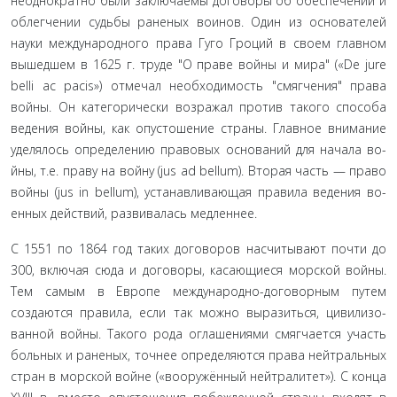
неоднократно были заключаемы договоры об обеспечении и
облегчении судьбы раненых воинов. Один из основателей
науки международного права Гуго Гроций в своем главном
вышедшем в 1625 г. труде "О праве войны и мира" («De jure
belli ac pacis») отмечал необходимость "смягчения" права
войны. Он категорически возражал против такого способа
ведения войны, как опустошение страны. Главное внимание
уделялось определению правовых оснований для начала во­
йны, т.е. праву на войну (jus ad bellum). Вторая часть — право
войны (jus in bellum), устанавливающая правила ведения во­
енных действий, развивалась медленнее.
С 1551 по 1864 год таких договоров насчитывают почти до
300, включая сюда и договоры, касающиеся морской во­йны.
Тем самым в Европе международно-договорным путем
создаются правила, если так можно выразиться, цивилизо­
ванной войны. Такого рода оглашениями смягчается участь
больных и раненых, точнее определяются права нейтраль­ных
стран в морской войне («вооружённый нейтралитет»). С конца