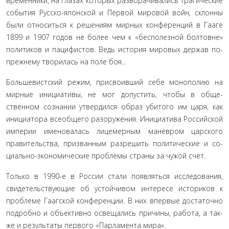
временники, на глазах которых разворачивались трагические
события Русско-японской и Первой мировой войн, склонны
были относиться к решениям мирных конференций в Гааге
1899 и 1907 годов не более чем к «бесполезной болтовне»
по­литиков и пацифистов. Ведь история мировых держав по-
прежнему творилась на поле боя...
Большевистский режим, присвоивший себе монополию на
мирные инициативы, не мог допустить, чтобы в обще­
ственном сознании утвердился образ убитого им царя, как
инициатора всеобщего разоружения. Инициатива Россий­ской
империи именовалась лицемерным манёвром царского
правительства, призванным разрешить политические и со­
циально-экономические проблемы страны за чужой счёт.
Только в 1990-е в России стали появляться исследования,
свидетельствующие об устойчивом интересе историков к
проблеме Гаагской конференции. В них впервые достаточно
подробно и объективно освещались причины, работа, а так­
же и результаты первого «Парламента мира».