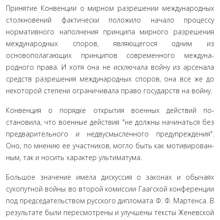
Принятие Конвенции о мирном разрешении между­народных
столкновений фактически положило начало процессу
нормативного наполнения принципа мирного разрешения
международных споров, являющегося одним из
основополагающих принципов современного междуна­
родного права. И хотя она не исключала войну из арсенала
средств разрешения международных споров, она все же до
некоторой степени ограничивала право государств на войну.
Конвенция о порядке открытия военных действий по­
становила, что военные действия "не должны начинаться без
предварительного и недвусмысленного предупреждения".
Оно, по мнению ее участников, могло быть как мотивирован­
ным, так и носить характер ультиматума.
Большое значение имела дискуссия о законах и обычаях
сухопутной войны во второй комиссии Гаагской конферен­ции
под председательством русского дипломата Ф. Ф. Мар­тенса. В
результате были пересмотрены и улучшены тексты Женевской