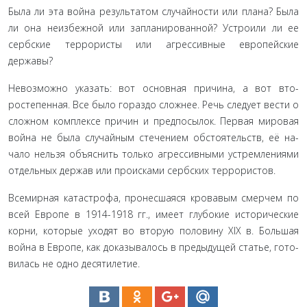
Была ли эта война результатом случайности или плана? Была
ли она неизбежной или запланированной? Устроили ли ее
сербские террористы или агрессивные европейские
державы?
Невозможно указать: вот основная причина, а вот вто­
ростепенная. Все было гораздо сложнее. Речь следует вести о
сложном комплексе причин и предпосылок. Первая миро­вая
война не была случайным стечением обстоятельств, её на­
чало нельзя объяснить только агрессивными устремлениями
отдельных держав или происками сербских террористов.
Всемирная катастрофа, пронесшаяся кровавым смерчем по
всей Европе в 1914-1918 гг., имеет глубокие исторические
корни, которые уходят во вторую половину XIX в. Большая
война в Европе, как доказывалось в предыдущей статье, гото­
вилась не одно десятилетие.
Основным виновником войны, если рассуждать с точки