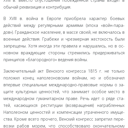
XVIII в. вместо опустошения побежденной страны входят в
обычай реквизиция и контрибуция.
В XVIII в. война в Европе приобрела характер боевых
действий между регулярными армиями (эпоха «войн-пара­
дов»). Гражданское население, в массе своей, не включалось в
военные действия. Грабежи и чрезмерная жестокость были
запрещены. Хотя иногда эти правила и нарушались, но в ос­
новном враждующие стороны стремились придерживаться
принципов «благородного» ведения войны.
Заключительный акт Венского конгресса 1815 г. не толь­ко
положил конец наполеоновским войнам, но и обозначил
впервые специальные международно-правовые нормы о за­
щите культурных ценностей, что занимает особое место в
международном гуманитарном праве. Речь идет о ряде ста­
тей, касающихся реституции (возвращения) награбленных
Наполеоном ценностей и компенсации утраченного имуще­
ства. Кроме всего прочего, Венский конгресс запретил пере­
возки рабов морем, что способствовало окончательному