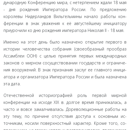
дународную Конференцию мира, с нетерпением ждали 18 мая
- дня рождения Императора России. По предложению
королевы Нидерландов Вильгельмины начало работы кон­
ференции в знак уважения к её августейшему инициатору
приурочили ко дню рождения императора Николая II - 18 мая.
Именно на этот день было назначено открытие перво­го в
истории человечества собрания (своеобразный прообраз
Ассамблеи ООН) с целью принятия первых международных
законов о мирном сосуществовании государств и ограниче­
ния вооружений. В знак признания заслуг ее главного иници­
атора и организатора Императора России и была назначена
эта дата.
Отечественной историографией роль первой мирной
конференции на исходе XIX в. долгое время принижалась, а
часто и вовсе замалчивалась. Дореволюционные работы на
эту тему, по причине отсутствия доступа к основным ис­
точникам, носили поверхностный характер. Кроме того, со­