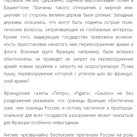
гировала Англия, сдержанно оценили миролюбивый почин в
Вашингтоне. Причины такого отношения к мирной ини­
циативе со стороны великих держав были разные. Западные
державы опасались, что могут быть подняты острые поли­
тические вопросы, затрагивающие их глобальные интересы.
Кроме того, лидирующие государства тревожила возмож­
ность приостановки начатого ими перевооружения армии и
флота. Военные круги Франции, например, были всерьёз
обеспокоены: не приведёт ли запрет на перевооружение
армий новым оружием к запрету на скорострельную 75-мм
пушку, перевооружение которой с успехом шло во француз­
ской армии?
Французские газеты «Temps», «Figaro», «Gaulois» не без
раздражения указывали, что границы Франции обеспечены
хуже, чем границы России, и потому частичное и пропорци­
ональное для всех государств разоружение может оказаться
для Франции особенно невыгодным.
Англию чрезвычайно беспокоили претензии России на роль