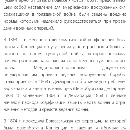
гуманитарного права. В Кодексе Либера 1863 г., представляю­
щем собой наставление для американских вооруженных сил,
сражавшихся в гражданской войне, были сведены воедино
нормы, которыми надлежало руководствоваться при прове­
дении военных операций.
В 1864 г. в Женеве на дипломатической конференции была
принята Конвенция об улучшении участи раненых и больных
воинов во время сухопутной войны, которая по­ложила
начало развитию направления современного гума­нитарного
права. Международно-правовым документом,
регулировавшим правила ведения вооруженной борьбы,
стала принятая в 1868 г. Декларация об отмене употребления
взрывчатых и зажигательных пуль (Петербургская деклара­ция
1868 г.). Конвенция 1864 г. и Декларация 1868 г. явились
началом периода кодификации защиты жертв войны и огра­
ничения методов и средств ведения войны
.
В 1874 г. проходила Брюссельская конференция, на ко­торой
была разработана Конвенции о законах и обычаях су­