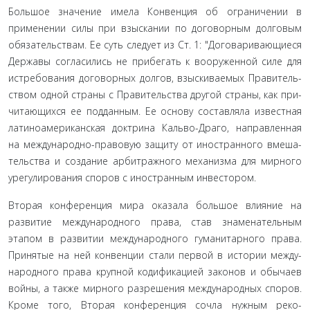
Большое значение имела Конвенция об ограничении в
применении силы при взыскании по договорным долговым
обязательствам. Ее суть следует из Ст. 1: "Договаривающиеся
Державы согласились не прибегать к вооруженной силе для
истребования договорных долгов, взыскиваемых Правитель­
ством одной страны с Правительства другой страны, как при­
читающихся ее подданным. Ее основу составляла известная
латиноамериканская доктрина Кальво-Драго, направленная
на международно-правовую защиту от иностранного вмеша­
тельства и создание арбитражного механизма для мирного
урегулирования споров с иностранным инвестором
.
Вторая конференция мира оказала большое влияние на
развитие международного права, став знаменательным
этапом в развитии международного гуманитарного права.
Принятые на ней конвенции стали первой в истории между­
народного права крупной кодификацией законов и обычаев
войны, а также мирного разрешения международных спо­ров.
Кроме того, Вторая конференция сочла нужным реко­