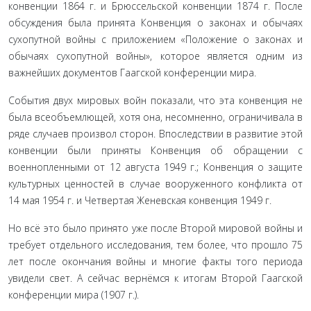
конвенции 1864 г. и Брюссельской конвенции 1874 г. После
обсуждения была принята Конвенция о законах и обычаях
сухопутной войны с приложением «Положение о законах и
обычаях сухопутной войны», которое является од­ним из
важнейших документов Гаагской конференции мира.
События двух мировых войн показали, что эта конвен­ция не
была всеобъемлющей, хотя она, несомненно, огра­ничивала в
ряде случаев произвол сторон. Впоследствии в развитие этой
конвенции были приняты Конвенция об об­ращении с
военнопленными от 12 августа 1949 г.; Конвенция о защите
культурных ценностей в случае вооруженного кон­фликта от
14 мая 1954 г. и Четвертая Женевская конвенция 1949 г.
Но всё это было принято уже после Второй мировой войны и
требует отдельного исследования, тем более, что прошло 75
лет после окончания войны и многие факты того периода
увидели свет. А сейчас вернёмся к итогам Второй Га­агской
конференции мира (1907 г.).