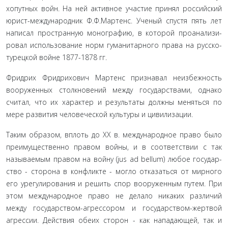
хопутных войн. На ней активное участие принял российский
юрист-международник Ф.Ф.Мартенс. Ученый спустя пять лет
написал пространную монографию, в которой проанализи­
ровал использование норм гуманитарного права на русско­
турецкой войне 1877-1878 гг.
Фридрих Фридрихович Мартенс признавал неизбеж­ность
вооруженных столкновений между государствами, од­нако
считал, что их характер и результаты должны меняться по
мере развития человеческой культуры и цивилизации.
Таким образом, вплоть до ХХ в. международное право было
преимущественно правом войны, и в соответствии с так
называемым правом на войну (jus ad bellum) любое государ­
ство - сторона в конфликте - могло отказаться от мирного
его урегулирования и решить спор вооруженным путем. При
этом международное право не делало никаких разли­чий
между государством-агрессором и государством-жерт­вой
агрессии. Действия обеих сторон - как нападающей, так и