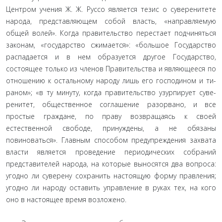
Центром учения Ж. Ж. Руссо является тезис о суверенитете
народа, представляющем собой власть, «направляемую
общей волей». Когда правительство перестает подчиняться
законам, «государство сжимается»: «большое Го­сударство
распадается и в нем образуется другое Государство,
состоящее только из членов Правительства и являющееся по
отношению к остальному народу лишь его господином и ти­
раном»; «в ту минуту, когда правительство узурпирует суве­
ренитет, общественное соглашение разорвано, и все
простые граждане, по праву возвращаясь к своей
естественной свободе, принуждены, а не обязаны
повиноваться». Главным способом предупреждения захвата
власти является проведение перио­дических собраний
представителей народа, на которые выно­сятся два вопроса:
угодно ли суверену сохранить настоящую форму правления;
угодно ли народу оставить управление в руках тех, на кого
оно в настоящее время возложено.