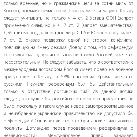
только военные, но и гражданские цели за сотни миль от
Косово, выглядит не­уместным. При анализе ситуации в Крыму
следует учитывать не только ч. 4 ст. 2 Устава ООН (запрет
применения силы), но и ч. 7 ст. 2 (запрет вмешательства).
Действительно, должност­ные лица США и ЕС явно нарушили ч.
7 ст. 2, оказав поддерж­ку одной из сторон конфликта,
повлиявшую на смену режима. Довод о том, что референдум
состоялся благодаря использо­ванию силы Россией, является
несостоятельным. Не следует забывать, что в соответствии с
международным договором Россия имеет право на военное
присутствие в Крыму, а 58% населения Крыма являются
русскими. Неужели референдум был бы действительным
только в отсутствие российских сил? Из данной логики
следует, что лучше бы российского военно­го присутствия не
было, поскольку в таком случае новое само­провозглашенное
и неизбранное украинское правительство не допустило бы
референдума! Означает ли это, что британ­ские силы должны
покинуть Шотландию перед проведением референдума о
независимости? Международное право зани­мает