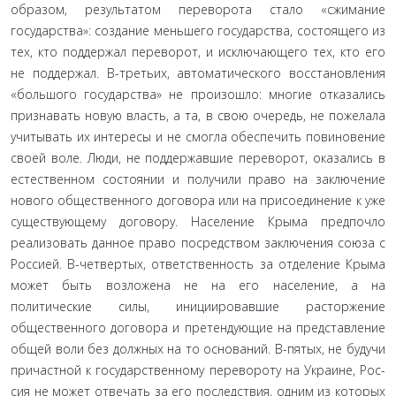
образом, результатом переворота стало «сжимание
государства»: создание меньше­го государства, состоящего из
тех, кто поддержал переворот, и исключающего тех, кто его
не поддержал. В-третьих, автома­тического восстановления
«большого государства» не произо­шло: многие отказались
признавать новую власть, а та, в свою очередь, не пожелала
учитывать их интересы и не смогла обе­спечить повиновение
своей воле. Люди, не поддержавшие переворот, оказались в
естественном состоянии и получили право на заключение
нового общественного договора или на присоединение к уже
существующему договору. Население Крыма предпочло
реализовать данное право посредством заключения союза с
Россией. В-четвертых, ответственность за отделение Крыма
может быть возложена не на его населе­ние, а на
политические силы, инициировавшие расторжение
общественного договора и претендующие на представление
общей воли без должных на то оснований. В-пятых, не будучи
причастной к государственному перевороту на Украине, Рос­
сия не может отвечать за его последствия, одним из которых