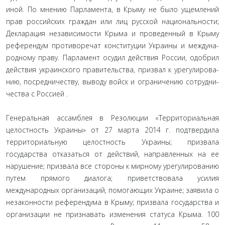
иной. По мнению Парламента, в Крыму не было ущемлений
прав российских граждан или лиц русской национальности;
Декларация независимости Крыма и проведенный в Крыму
референдум противоречат конституции Украины и междуна­
родному праву. Парламент осудил действия России, одобрил
действия украинского правительства, призвал к урегулирова­
нию, посредничеству, выводу войск и ограничению сотрудни­
чества с Россией .
Генеральная ассамблея в Резолюции «Территориальная
целостность Украины» от 27 марта 2014 г. подтвердила
терри­ториальную целостность Украины; призвала
государства отка­заться от действий, направленных на ее
нарушение; призвала все стороны к мирному урегулированию
путем прямого диа­лога; приветствовала усилия
международных организаций, помогающих Украине; заявила о
незаконности референдума в Крыму; призвала государства и
организации не признавать изменения статуса Крыма. 100