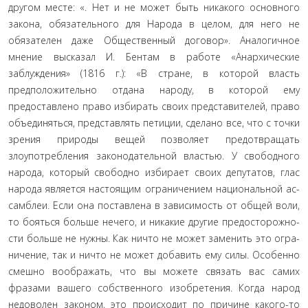
другом месте: «. Нет и не может быть никакого основного
закона, обязательного для Народа в целом, для него не
обязателен даже Общественный договор». Аналогичное
мнение выска­зал И. Бентам в работе «Анархические
заблуждения» (1816 г.): «В стране, в которой власть
предположительно отдана народу, в которой ему
предоставлено право избирать своих предста­вителей, право
объединяться, представлять петиции, сделано все, что с точки
зрения природы вещей позволяет предотвра­щать
злоупотребления законодательной властью. У свободно­го
народа, который свободно избирает своих депутатов, глас
народа является настоящим ограничением национальной ас­
самблеи. Если она поставлена в зависимость от общей воли,
то бояться больше нечего, и никакие другие предосторожно­
сти больше не нужны. Как ничто не может заменить это огра­
ничение, так и ничто не может добавить ему силы. Особенно
смешно воображать, что вы можете связать вас самих
фразами вашего собственного изобретения. Когда народ
недоволен за­коном, это происходит по причине какого-то