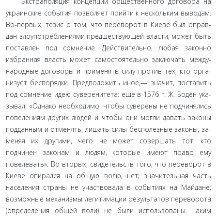
Экстраполяция концепции общественного договора на
украинские события позволяет прийти к нескольким выво­дам.
Во-первых, тезис о том, что переворот в Киеве был оправ­
дан злоупотреблениями предшествующей власти, может быть
поставлен под сомнение. Действительно, любая законно
избранная власть может самостоятельно заключать между­
народные договоры и применять силу против тех, кто орга­
низует беспорядки. Предположить иное,— значит, поставить
под сомнение идею суверенитета: еще в 1576 г. Ж. Боден ука­
зывал: «Однако необходимо, чтобы суверены не подчинялись
повелениям других людей и чтобы они могли давать законы
подданным и отменять, лишать силы бесполезные законы, за­
меняя их другими, чего не может совершать тот, кто
подчинен законам и людям, которые имеют право ему
повелевать». Во-вторых, свидетельств того, что переворот в
Киеве опирался на общую волю, нет; значительная часть
населения страны не участвовала в событиях на Майдане;
возможные механизмы легитимации результатов переворота
(определения общей воли) не были использованы. Таким