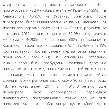
отстранен от власти президент, за которого в 2010 г.
проголосо­вали 78,24% избирателей в АР Крым и 84,35% — в
Севастополе (48,95% на Украине). Во-вторых, после
переворота была ини­циирована кампания, направленная
против двух парламент­ских партий — Партии регионов, за
которую в 2012 г. отдали свои голоса 52,26% избирателей в
АР Крым и 46,90% в Севасто­поле (30% на Украине), и
Коммунистической партии Украины (19,41, 29,46% и 13,18%
соответственно). Против данных пар­тий были выдвинуты
политические обвинения; в отношении отдельных
функционеров были возбуждены уголовные дела; на
партийные офисы и отдельных членов партий были совер­
шены нападения, в т.ч. во время парламентских заседаний. Из
фракции Партии регионов вышло около 80 депутатов (было
187, на конец апреля 2014 г. — 104). В-третьих, после
переворота было сформировано переходное
правительство, представляю­щее только две из пяти
парламентских партий: «Батькивщи- ну» и «Свободу», в