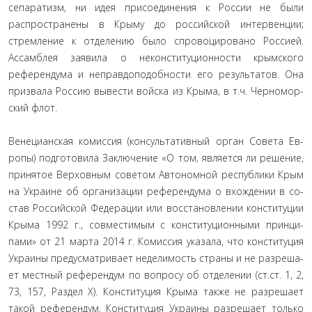
сепаратизм, ни идея присоедине­ния к России не были
распространены в Крыму до российской интервенции;
стремление к отделению было спровоцировано Россией.
Ассамблея заявила о неконституционности крымско­го
референдума и неправдоподобности его результатов. Она
призвала Россию вывести войска из Крыма, в т.ч. Черномор­
ский флот.
Венецианская комиссия (консультативный орган Совета Ев­
ропы) подготовила Заключение «О том, является ли решение,
принятое Верховным советом Автономной республики Крым
на Украине об организации референдума о вхождении в со­
став Российской Федерации или восстановлении конституции
Крыма 1992 г., совместимым с конституционными принци­
пами» от 21 марта 2014 г. Комиссия указала, что конституция
Украины предусматривает неделимость страны и не разреша­
ет местный референдум по вопросу об отделении (ст.ст. 1, 2,
73, 157, Раздел X). Конституция Крыма также не разрешает
такой референдум. Конституция Украины разрешает только