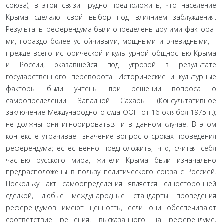
союза); в этой связи трудно предположить, что насе­ление
Крыма сделало свой выбор под влиянием заблуждения.
Результаты референдума были определены другими фактора­
ми, гораздо более устойчивыми, мощными и очевидными,—
прежде всего, исторической и культурной общностью Крыма
и России, оказавшейся под угрозой в результате
государствен­ного переворота. Исторические и культурные
факторы были учтены при решении вопроса о
самоопределении Западной Сахары (Консультативное
заключение Международного суда ООН от 16 октября 1975 г.);
не должны они игнорироваться и в данном случае. В этом
контексте утрачивает значение во­прос о сроках проведения
референдума; естественно предпо­ложить, что, считая себя
частью русского мира, жители Крыма были изначально
предрасположены в пользу политического союза с Россией.
Поскольку акт самоопределения является односторонней
сделкой, любые международные стандарты проведения
референдумов имеют ценность, если они обеспе­чивают
соответствие решения, высказанного на референдуме,