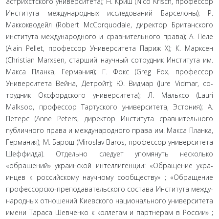
астрихстского университета); Н. Криш (Nico Krisch, профес­сор
Института международных исследований Барселоны); Р.
Маккокводейл (Robert McCorquodale, директор Британского
института международного и сравнительного права); А. Пеле
(Alain Pellet, профессор Университета Париж X); К. Марксен
(Christian Marxsen, старший научный сотрудник Института им.
Макса Планка, Германия); Г. Фокс (Greg Fox, профессор
Университета Вейна, Детройт); Ю. Видмар (Jure Vidmar, со­
трудник Оксфордского университета); Л. Мальксо (Lauri
Malksoo, профессор Тартуского университета, Эстония); А.
Петерс (Anne Peters, директор Института сравнительного
публичного права и международного права им. Макса План­ка,
Германия); М. Барош (Miroslav Baros, профессор универ­ситета
Шеффилда). Отдельно следует упомянуть несколько
«обращений» украинской интеллигенции: «Обращение укра­
инцев к российскому научному сообществу» ; «Обращение
профессорско-преподавательского состава Института между­
народных отношений Киевского национального университета
имени Тараса Шевченко к коллегам и партнерам в России» ;