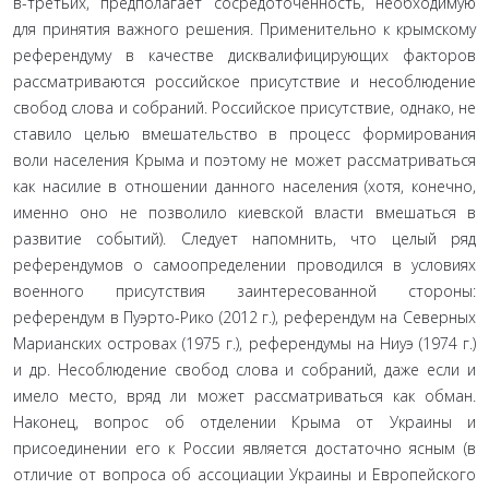
в-третьих, предполагает сосредоточенность, необходимую
для принятия важного решения. Применительно к крымскому
референ­думу в качестве дисквалифицирующих факторов
рассматри­ваются российское присутствие и несоблюдение
свобод слова и собраний. Российское присутствие, однако, не
ставило це­лью вмешательство в процесс формирования
воли населения Крыма и поэтому не может рассматриваться
как насилие в от­ношении данного населения (хотя, конечно,
именно оно не позволило киевской власти вмешаться в
развитие событий). Следует напомнить, что целый ряд
референдумов о само­определении проводился в условиях
военного присутствия за­интересованной стороны:
референдум в Пуэрто-Рико (2012 г.), референдум на Северных
Марианских островах (1975 г.), рефе­рендумы на Ниуэ (1974 г.)
и др. Несоблюдение свобод слова и собраний, даже если и
имело место, вряд ли может рассма­триваться как обман.
Наконец, вопрос об отделении Крыма от Украины и
присоединении его к России является достаточно ясным (в
отличие от вопроса об ассоциации Украины и Евро­пейского