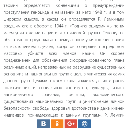
термин определяется Конвенцией о предупреждении
преступления геноцида и наказании за него 1948 г., а в том
широком смысле, в каком он определяется Р. Лемкиным,
введшим его в оборот в 1944 г.: «Под «геноцидом» мы пони­
маем уничтожение нации или этнической группы. Геноцид не
обязательно предполагает немедленное уничтожение на­ции,
за исключением случаев, когда он совершен посредством
массовых убийств всех членов нации. Он скорее
предназначен для обозначения скоординированного плана
различных ак­ций, направленных на разрушение существенных
основ жиз­ни национальных групп с целью уничтожения самих
данных групп. Целями такого плана является дезинтеграция
поли­тических и социальных институтов, культуры, языка,
нацио­нального сознания, религии, экономического
существования национальных групп и уничтожение личной
безопасности, свободы, здоровья, достоинства и даже жизней
индивидов, принадлежащих к данным группам». Р. Лемкин
выделял во­семь техник геноцида, в зависимости от того, в