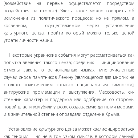
(воздействие на первые осу­ществляется посредством
воздействия на вторые). Здесь также можно говорить об
исключении из политического процесса: но не прямом, а
косвенном, — осуществляемом через установ­ление
культурного ценза, пройти который можно только це­ной
утраты личности нации.
Некоторые украинские события могут рассматриваться как
попытка введения такого ценза; среди них — иницииро­вание
отмены закона о региональных языках, многочисленные
случаи сноса памятников Ленину (являющегося для многих не
столько политическим, сколько национальным символом),
антирусские прокламации и выступления. Массовость, си­
стемный характер и поддержка или одобрение со стороны
но­вой власти усугубили угрозу, создаваемую данными мерами,
и в значительной степени оправдали отделение Крыма.
Установление культурного ценза может квалифицировать­ся
как геноцид,— но не в том узком смысле, в котором дан­ный