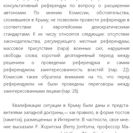
консультативный референдум по вопросу о расширении
авто­номии. По мнению Комиссии, обстоятельства,
сложившиеся в Крыму, не позволили провести референдум в
соответствии с европейскими демократическими
стандартами. К их числу относятся следующие: отсутствие
законодательства, регули­рующего местные референдумы;
массовое присутствие (пара) военных сил; нарушения
свободы слова; короткий десятид­невный период между
решением о проведении референдума и самим
референдумом; заинтересованность властей (пар. 22).
Комиссия также обратила внимание на то, что перед
референ­думом не были проведены переговоры между
заинтересован­ными лицами (пар. 26).
Квалификации ситуации в Крыму были даны и предста­
вителями западной доктрины,— как правило, в форме постов
(заметок), размещенных в Интернете. В частности, свое мне­
ние высказали Р. Жоритсма (Remy Jorritsma, профессор Ма-