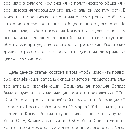
возникло в силу его исключения из политического общения и
возникновения угрозы для его национальной идентичности. В
качестве теоретического фона для рассмотрения проблемы
автор использует концепцию общественного договора. По
его мнению, выбор населения Крыма был сделан с полным
осознанием всех существенных обстоятельств и в отсутствие
обмана или принуждения со стороны третьих лиц. Украинский
кризис определяется как результат действия либеральных
ценностных систем.
Цель данной статьи состоит в том, чтобы изложить право­
вые квалификации западных специалистов и представить аль­
тернативные квалификации. Официальная позиция Запада
была озвучена в заявлениях дипломатов и резолюциях ООН,
ЕС и Совета Европы. Европейский парламент в Резолюции «О
вторжении России в Украину» от 13 марта 2014 г. заявил, что,
завоевав Крым, Россия осуществила агрессию, нарушила
Устав ООН, Заключительный акт СБСЕ, Устав Совета Европы,
Будапештский меморандум и двусторонние договоры с Укра­