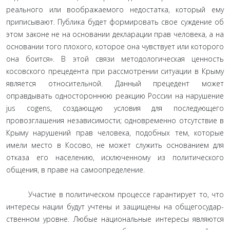
реального или воображаемого недостатка, который ему
приписывают. Пу­блика будет формировать свое суждение об
этом законе не на основании декларации прав человека, а на
основании того плохого, которое она чувствует или которого
она боится». В этой связи методологическая ценность
косовского преце­дента при рассмотрении ситуации в Крыму
является относи­тельной. Данный прецедент может
оправдывать односторон­нюю реакцию России на нарушение
jus cogens, создающую условия для последующего
провозглашения независимости; одновременно отсутствие в
Крыму нарушений прав человека, подобных тем, которые
имели место в Косово, не может слу­жить основанием для
отказа его населению, исключенному из политического
общения, в праве на самоопределение.
Участие в политическом процессе гарантирует то, что
интересы нации будут учтены и защищены на общегосудар­
ственном уровне. Любые национальные интересы являются