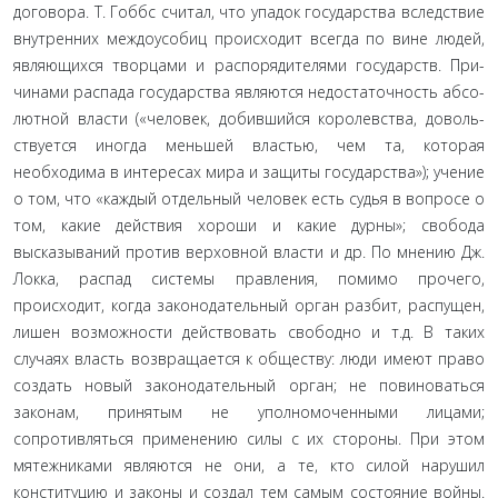
договора. Т. Гоббс считал, что упадок государства вследствие
внутренних междоусобиц происходит всегда по вине людей,
являющихся творцами и распорядителями государств. При­
чинами распада государства являются недостаточность абсо­
лютной власти («человек, добившийся королевства, доволь­
ствуется иногда меньшей властью, чем та, которая
необходима в интересах мира и защиты государства»); учение
о том, что «каждый отдельный человек есть судья в вопросе о
том, какие действия хороши и какие дурны»; свобода
высказываний про­тив верховной власти и др. По мнению Дж.
Локка, распад системы правления, помимо прочего,
происходит, когда за­конодательный орган разбит, распущен,
лишен возможности действовать свободно и т.д. В таких
случаях власть возвраща­ется к обществу: люди имеют право
создать новый законода­тельный орган; не повиноваться
законам, принятым не упол­номоченными лицами;
сопротивляться применению силы с их стороны. При этом
мятежниками являются не они, а те, кто силой нарушил
конституцию и законы и создал тем са­мым состояние войны.