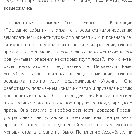
государств проголосовали за Резолюцию, 11 — против, 58 —
воздержались.
Парламентская ассамблея Совета Европы в Резолюции
«Последние события на Украине: угрозы функционированию
демократических институтов» от 9 апреля 2014 г. признала ле­
гитимность новых украинских властей и их решений, однако
призвала к проведению внеочередных парламентских выбо­
ров, учитывая опасения некоторых групп людей, что их инте­
ресы недостаточно представлены в Верховной Раде.
Ассамблея также призвала к децентрализации, однако
возразила против идеи федерализации Украины. Она
озаботилась положением крымских татар и призвала Россию
обеспечить их права. Она назвала действия России агрессией
и квалифицировала их как явное нарушение международного
права. Она заявила о не­обоснованности доводов России:
ультраправые не установили контроль над центральным
правительством, непосредствен­ной угрозы правам русского
меньшинства в стране не было. По мнению Ассамблеи, ни