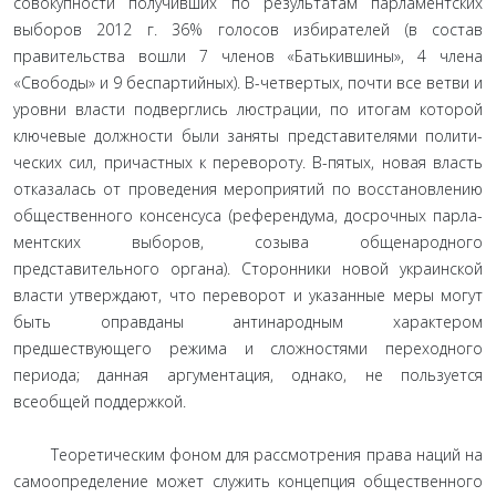
совокупности получивших по результатам парламентских
выборов 2012 г. 36% голосов избирателей (в со­став
правительства вошли 7 членов «Батькившины», 4 члена
«Свободы» и 9 беспартийных). В-четвертых, почти все ветви и
уровни власти подверглись люстрации, по итогам которой
ключевые должности были заняты представителями полити­
ческих сил, причастных к перевороту. В-пятых, новая власть
отказалась от проведения мероприятий по восстановлению
общественного консенсуса (референдума, досрочных парла­
ментских выборов, созыва общенародного
представительного органа). Сторонники новой украинской
власти утверждают, что переворот и указанные меры могут
быть оправданы анти­народным характером
предшествующего режима и сложно­стями переходного
периода; данная аргументация, однако, не пользуется
всеобщей поддержкой.
Теоретическим фоном для рассмотрения права наций на
самоопределение может служить концепция общественного