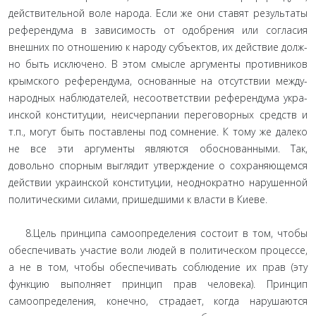
действительной воле народа. Если же они ставят результаты
референдума в зависимость от одобрения или согласия
внеш­них по отношению к народу субъектов, их действие долж­
но быть исключено. В этом смысле аргументы противников
крымского референдума, основанные на отсутствии между­
народных наблюдателей, несоответствии референдума укра­
инской конституции, неисчерпании переговорных средств и
т.п., могут быть поставлены под сомнение. К тому же далеко
не все эти аргументы являются обоснованными. Так,
довольно спорным выглядит утверждение о сохраняющемся
действии украинской конституции, неоднократно нарушенной
полити­ческими силами, пришедшими к власти в Киеве.
8.Цель принципа самоопределения состоит в том, чтобы
обеспечивать участие воли людей в политическом процессе,
а не в том, чтобы обеспечивать соблюдение их прав (эту
функ­цию выполняет принцип прав человека). Принцип
самоопре­деления, конечно, страдает, когда нарушаются