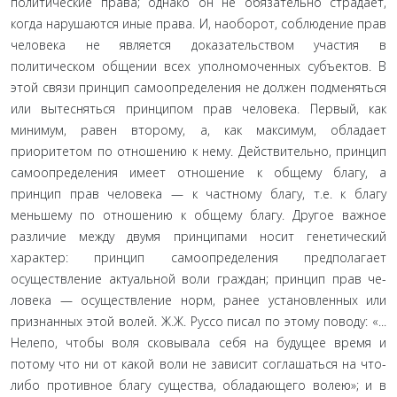
политические права; однако он не обязательно страдает,
когда нарушаются иные права. И, наоборот, соблюдение прав
человека не явля­ется доказательством участия в
политическом общении всех уполномоченных субъектов. В
этой связи принцип самоопре­деления не должен подменяться
или вытесняться принципом прав человека. Первый, как
минимум, равен второму, а, как максимум, обладает
приоритетом по отношению к нему. Действительно, принцип
самоопределения имеет отношение к общему благу, а
принцип прав человека — к частному благу, т.е. к благу
меньшему по отношению к общему благу. Дру­гое важное
различие между двумя принципами носит гене­тический
характер: принцип самоопределения предполагает
осуществление актуальной воли граждан; принцип прав че­
ловека — осуществление норм, ранее установленных или
при­знанных этой волей. Ж.Ж. Руссо писал по этому поводу: «...
Нелепо, чтобы воля сковывала себя на будущее время и
пото­му что ни от какой воли не зависит соглашаться на что-
либо противное благу существа, обладающего волею»; и в