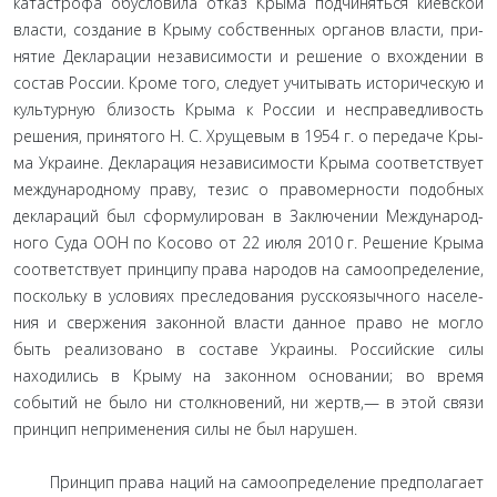
катастрофа обусловила отказ Крыма подчиняться киевской
власти, создание в Крыму собственных органов власти, при­
нятие Декларации независимости и решение о вхождении в
состав России. Кроме того, следует учитывать историческую и
культурную близость Крыма к России и несправедливость
решения, принятого Н. С. Хрущевым в 1954 г. о передаче Кры­
ма Украине. Декларация независимости Крыма соответству­ет
международному праву, тезис о правомерности подобных
деклараций был сформулирован в Заключении Международ­
ного Суда ООН по Косово от 22 июля 2010 г. Решение Крыма
соответствует принципу права народов на самоопределение,
поскольку в условиях преследования русскоязычного населе­
ния и свержения законной власти данное право не могло
быть реализовано в составе Украины. Российские силы
находились в Крыму на законном основании; во время
событий не было ни столкновений, ни жертв,— в этой связи
принцип непри­менения силы не был нарушен.
Принцип права наций на самоопределение предпола­гает