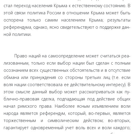
стал переход населения Крыма к естественному состоянию. В
этой связи политика России в отношении Крыма может быть
оспорена только самим населением Крыма; результаты
референдума, однако, ясно свидетельствуют о поддержке дан­
ной политики.
Право наций на самоопределение может считаться реа­
лизованным, только если выбор нации был сделан с полным
осознанием всех существенных обстоятельств и в отсутствие
обмана или принуждения со стороны третьих лиц (т.е. если
воля нации соответствовала ее действительному интересу). В
этом смысле данный выбор может рассматриваться как пу­
блично-правовая сделка, подпадающая под действие общих
начал римского права. Наиболее ясным изъявлением воли
на­рода является референдум, который, во-первых, является
тор­жественным и символическим действом; во-вторых,
гаранти­рует одновременный учет воль всех и воли каждого;