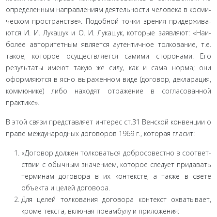
определенным направлениям деятельности человека в косми­
ческом пространстве». Подобной точки зрения придержива­
ются И. И. Лукашук и О. И. Лукашук, которые заявляют: «Наи­
более авторитетным является аутентичное толкование, т.е.
такое, которое осуществляется самими сторонами. Его
резуль­таты имеют такую же силу, как и сама норма; они
оформляют­ся в ясно выраженном виде (договор, декларация,
коммюнике) либо находят отражение в согласованной
практике».
В этой связи представляет интерес ст.31 Венской конвен­ции о
праве международных договоров 1969 г., которая гла­сит:
«Договор должен толковаться добросовестно в соответ­
ствии с обычным значением, которое следует придавать
тер­минам договора в их контексте, а также в свете
объекта и целей договора.
Для целей толкования договора контекст охватывает,
кроме текста, включая преамбулу и приложения: