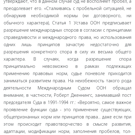
утверждают, что в данном случае суд не восполняет пробел, а
преодолевает его. «Сталкиваясь с пробельной ситуацией, не
обнаружив не­обходимой нормы (ни договорного, ни
обычного характера), Статья 1 Устава ООН предписывает
разрешение между­народных споров в согласии с принципами
справедливости и международного права, но использования
одних лишь прин­ципов зачастую недостаточно для
разрешения конкретного спора в силу их весьма общего
характера. В случаях, когда разрешение спора
принципиально невозможно в рамках под­лежащих
применению правовых норм, судье поневоле при­ходится
заниматься развитием права. На неизбежность тако­го рода
деятельности Международным Судом ООН обращал
внимание, в частности, Роберт Дженнингс, занимавший пост
председателя Суда в 1991-1994 гг.: «Вероятно, самое важное
проявление функции суда - это применение существующих,
общепризнанных норм или принципов права... даже если при
этом происходит правотворчество в смысле развития,
адаптации, модификации норм, заполнения пробелов, тол­