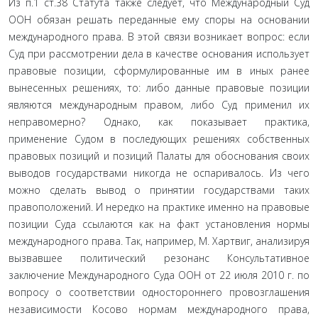
Из п.1 ст.38 Статута также следует, что Международный Суд
ООН обязан решать переданные ему споры на основании
международного права. В этой связи возникает вопрос: если
Суд при рассмотрении дела в качестве основания использует
правовые позиции, сформулированные им в иных ранее
выне­сенных решениях, то: либо данные правовые позиции
являют­ся международным правом, либо Суд применил их
неправо­мерно? Однако, как показывает практика,
применение Судом в последующих решениях собственных
правовых позиций и позиций Палаты для обоснования своих
выводов государства­ми никогда не оспаривалось. Из чего
можно сделать вывод о принятии государствами таких
правоположений. И нередко на практике именно на правовые
позиции Суда ссылаются как на факт установления нормы
международного права. Так, например, М. Хартвиг, анализируя
вызвавшее политический резонанс Консультативное
заключение Международного Суда ООН от 22 июля 2010 г. по
вопросу о соответствии одно­стороннего провозглашения
независимости Косово нормам международного права,