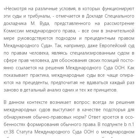
«Несмотря на различные условия, в которых функциони­руют
эти суды и трибуналы, - отмечается в Докладе Специаль­ного
докладчика М. Вуда, представленного на рассмотрение
Комиссии международного права, - все они в значительной
мере руководствуются подходом и прецедентным правом
Международного Суда». Так, например, даже Европейский суд
по правам человека, являясь специализированным судом в
сфере прав человека, для обоснования своих позиций посто­
янно ссылается на решения Международного Суда ООН. Как
показывает практика, международные суды все чаще опира­
ются на прецеденты, предпочитая не вдаваться каждый раз
за­ново в детальный анализ одних и тех же принципов.
В данном контексте возникает вопрос: всегда ли решения
международных судов выступают в качестве подспорья для
обнаружения обычно-правовых норм? Ответ кроется в осо­
бенностях формирования обычного права. В подпункте b п.1
ст.38 Статута Международного Суда ООН о международном