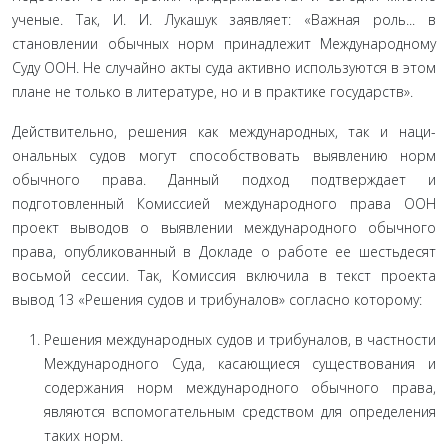
ученые. Так, И. И. Лукашук заявляет: «Важная роль... в
становлении обычных норм принадлежит Международному
Суду ООН. Не случайно акты суда актив­но используются в этом
плане не только в литературе, но и в практике государств».
Действительно, решения как международных, так и наци­
ональных судов могут способствовать выявлению норм
обыч­ного права. Данный подход подтверждает и
подготовленный Комиссией международного права ООН
проект выводов о вы­явлении международного обычного
права, опубликованный в Докладе о работе ее шестьдесят
восьмой сессии. Так, Комис­сия включила в текст проекта
вывод 13 «Решения судов и три­буналов» согласно которому:
Решения международных судов и трибуналов, в част­ности
Международного Суда, касающиеся существования и
содержания норм международного обычного права,
являются вспомогательным средством для определения
таких норм.