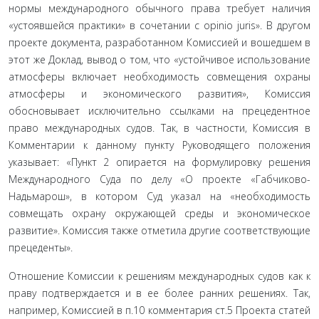
нормы международного обычного права требует наличия
«устоявшейся практики» в сочетании с opinio juris». В другом
проекте документа, разработанном Комиссией и вошедшем в
этот же Доклад, вывод о том, что «устойчивое использова­ние
атмосферы включает необходимость совмещения охраны
атмосферы и экономического развития», Комиссия
обосновы­вает исключительно ссылками на прецедентное
право между­народных судов. Так, в частности, Комиссия в
Комментарии к данному пункту Руководящего положения
указывает: «Пункт 2 опирается на формулировку решения
Международного Суда по делу «О проекте «Габчиково-
Надьмарош», в котором Суд указал на «необходимость
совмещать охрану окружаю­щей среды и экономическое
развитие». Комиссия также от­метила другие соответствующие
прецеденты».
Отношение Комиссии к решениям международных судов как к
праву подтверждается и в ее более ранних решениях. Так,
например, Комиссией в п.10 комментария ст.5 Проекта статей