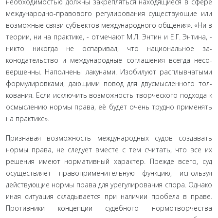
необходимостью должны закрепляться находящиеся в сфе­ре
международно-правового регулирования существующие или
возможные связи субъектов международного общения». «Ни в
теории, ни на практике, - отмечают М.Л. Энтин и Е.Г. Энтина, -
никто никогда не оспаривал, что национальное за­
конодательство и международные соглашения всегда несо­
вершенны. Наполнены лакунами. Изобилуют расплывчатыми
формулировками, дающими повод для двусмысленного тол­
кования. Если исключить возможность творческого подхода к
осмыслению нормы права, её будет очень трудно применять
на практике».
Признавая возможность международных судов создавать
нормы права, не следует вместе с тем считать, что все их
реше­ния имеют нормативный характер. Прежде всего, суд
осущест­вляет правоприменительную функцию, используя
действую­щие нормы права для урегулирования спора. Однако
иная ситуация складывается при наличии пробела в праве.
Про­тивники концепции судебного нормотворчества