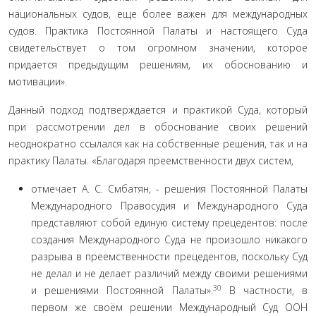
национальных судов, еще более важен для международных
судов. Практика Постоянной Палаты и настоящего Суда
свидетельствует о том огромном значении, которое
придается предыдущим решениям, их обо­снованию и
мотивации».
Данный подход подтверждается и практикой Суда, ко­торый
при рассмотрении дел в обоснование своих решений
неоднократно ссылался как на собственные решения, так и на
практику Палаты. «Благодаря преемственности двух систем,
отмечает А. С. Смбатян, - решения Постоянной Палаты
Международного Правосудия и Международного Суда
пред­ставляют собой единую систему прецедентов: после
создания Международного Суда не произошло никакого
разрыва в пре­емственности прецедентов, поскольку Суд
не делал и не делает различий между своими решениями
30
и решениями Постоян­ной Палаты».
В частности, в
первом же своём решении Меж­дународный Суд ООН