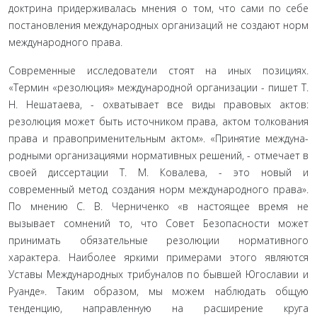
доктрина при­держивалась мнения о том, что сами по себе
постановления международных организаций не создают норм
международ­ного права.
Современные исследователи стоят на иных позициях.
«Термин «резолюция» международной организации - пи­шет Т.
Н. Нешатаева, - охватывает все виды правовых актов:
резолюция может быть источником права, актом толкования
права и правоприменительным актом». «Принятие междуна­
родными организациями нормативных решений, - отмечает в
своей диссертации Т. М. Ковалева, - это новый и
современный метод создания норм международного права».
По мнению С. В. Черниченко «в настоящее время не
вызывает сомнений то, что Совет Безопасности может
принимать обязательные резолюции нормативного
характера. Наиболее яркими при­мерами этого являются
Уставы Международных трибуналов по бывшей Югославии и
Руанде». Таким образом, мы можем наблюдать общую
тенденцию, направленную на расшире­ние круга