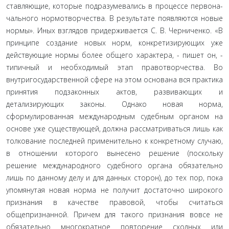
ставляющие, которые подразумевались в процессе первона­
чального нормотворчества. В результате появляются новые
нормы». Иных взглядов придерживается С. В. Черниченко. «В
принципе создание новых норм, конкретизирующих уже
действующие нормы более общего характера, - пишет он, -
типичный и необходимый этап правотворчества. Во
внутриго­сударственной сфере на этом основана вся практика
принятия подзаконных актов, развивающих и
детализирующих законы. Однако новая норма,
сформулированная международным су­дебным органом на
основе уже существующей, должна рас­сматриваться лишь как
толкование последней применительно к конкретному случаю,
в отношении которого вынесено реше­ние (поскольку
решение международного судебного органа обязательно
лишь по данному делу и для данных сторон), до тех пор, пока
упомянутая новая норма не получит достаточ­но широкого
признания в качестве правовой, чтобы считаться
общепризнанной. Причем для такого признания вовсе не
обя­зательно многократное повторение сходных или