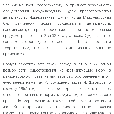
Черниченко, пусть теоретически, но признает возможность
осуществления Международ­ным Судом правотворческой
деятельности: «Единственный случай, когда Международный
Суд фактически может осу­ществлять деятельность,
напоминающую правотворческую, - при использовании
предусмотренного в п.2 ст.38 Статута права Суда решать с
согласия сторон дело ex aequo et bono - остается
теоретическим, так как на практике данный пункт не
применялся».
Следует заметить, что такой подход в отношении са­мой
возможности существования конкретизирующих норм в
международном праве не является распространенным в от­
ечественной науке. Так, И. П. Блищенко пишет: «В Договоре по
космосу 1967 года нашли свое закрепление лишь главные,
основные принципы и нормы международного космическо­го
права. По мере развития космической науки и техники и
дальнейшего проникновения в космос отдельные положения
космического права конкретизировались в соглашениях по