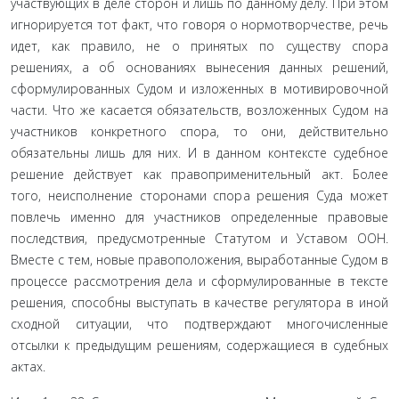
участвующих в деле сторон и лишь по данному делу. При этом
игнориру­ется тот факт, что говоря о нормотворчестве, речь
идет, как правило, не о принятых по существу спора
решениях, а об основаниях вынесения данных решений,
сформулированных Судом и изложенных в мотивировочной
части. Что же каса­ется обязательств, возложенных Судом на
участников конкрет­ного спора, то они, действительно
обязательны лишь для них. И в данном контексте судебное
решение действует как право­применительный акт. Более
того, неисполнение сторонами спора решения Суда может
повлечь именно для участников определенные правовые
последствия, предусмотренные Ста­тутом и Уставом ООН.
Вместе с тем, новые правоположения, выработанные Судом в
процессе рассмотрения дела и сфор­мулированные в тексте
решения, способны выступать в каче­стве регулятора в иной
сходной ситуации, что подтверждают многочисленные
отсылки к предыдущим решениям, содержа­щиеся в судебных
актах.