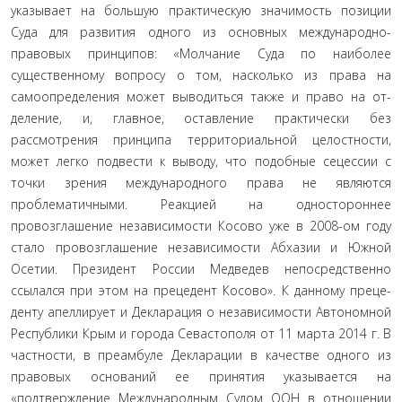
указывает на большую практическую значимость позиции
Суда для развития одного из основных международно-
правовых принципов: «Молчание Суда по наиболее
существенному вопросу о том, насколько из права на
самоопределения может выводиться также и право на от­
деление, и, главное, оставление практически без
рассмотрения принципа территориальной целостности,
может легко подве­сти к выводу, что подобные сецессии с
точки зрения между­народного права не являются
проблематичными. Реакцией на одностороннее
провозглашение независимости Косово уже в 2008-ом году
стало провозглашение независимости Абхазии и Южной
Осетии. Президент России Медведев непосредственно
ссылался при этом на прецедент Косово». К данному преце­
денту апеллирует и Декларация о независимости Автономной
Республики Крым и города Севастополя от 11 марта 2014 г. В
частности, в преамбуле Декларации в качестве одного из
пра­вовых оснований ее принятия указывается на
«подтверждение Международным Судом ООН в отношении