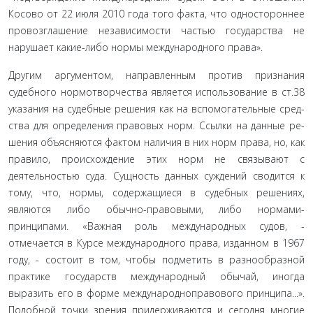
Косово от 22 июля 2010 года того факта, что одностороннее
провозглашение неза­висимости частью государства не
нарушает какие-либо нормы международного права».
Другим аргументом, направленным против признания
судебного нормотворчества является использование в ст.38
указания на судебные решения как на вспомогательные сред­
ства для определения правовых норм. Ссылки на данные ре­
шения объясняются фактом наличия в них норм права, но, как
правило, происхождение этих норм не связывают с
деятельно­стью суда. Сущность данных суждений сводится к
тому, что, нормы, содержащиеся в судебных решениях,
являются либо обычно-правовыми, либо нормами-
принципами. «Важная роль международных судов, -
отмечается в Курсе междуна­родного права, изданном в 1967
году, - состоит в том, чтобы подметить в разнообразной
практике государств междуна­родный обычай, иногда
выразить его в форме международно­правового принципа...».
Подобной точки зрения придержи­ваются и сегодня многие