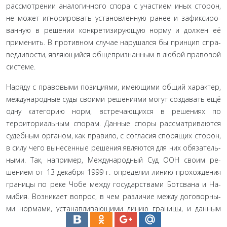
рассмотрении аналогичного спора с участием иных сторон,
не может игнорировать установленную ранее и зафиксиро­
ванную в решении конкретизирующую норму и должен её
применить. В противном случае нарушался бы принцип спра­
ведливости, являющийся общепризнанным в любой правовой
системе.
Наряду с правовыми позициями, имеющими общий ха­рактер,
международные суды своими решениями могут созда­вать ещё
одну категорию норм, встречающихся в решениях по
территориальным спорам. Данные споры рассматриваются
судебным органом, как правило, с согласия спорящих сторон,
в силу чего вынесенные решения являются для них обязатель­
ными. Так, например, Международный Суд ООН своим ре­
шением от 13 декабря 1999 г. определил линию прохождения
границы по реке Чобе между государствами Ботсвана и На­
мибия. Возникает вопрос, в чем различие между договорны­
ми нормами, устанавливающими линию границы, и данным
решением? По-видимому, лишь в механизме их создания.