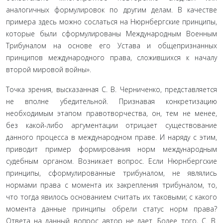
аналогичных формулировок по другим делам. В качестве
примера здесь можно сослаться на Нюрнбергские принципы,
которые были сформулированы Международным Военным
Трибуналом на основе его Устава и общепризнанных
принципов международ­ного права, сложившихся к началу
второй мировой войны».
Точка зрения, высказанная С. В. Черниченко, представ­ляется
не вполне убедительной. Признавая конкретизацию
необходимым этапом правотворчества, он, тем не менее,
без какой-либо аргументации отрицает существование
данного процесса в международном праве. И наряду с этим,
приво­дит пример формирования норм международным
судебным органом. Возникает вопрос. Если Нюрнбергские
принципы, сформулированные трибуналом, не являлись
нормами права с момента их закрепления трибуналом, то,
что тогда явилось основанием считать их таковыми; с какого
момента данные принципы обрели статус норм права?
Ответа на данный во­прос автор не дает. Более того, С. В.