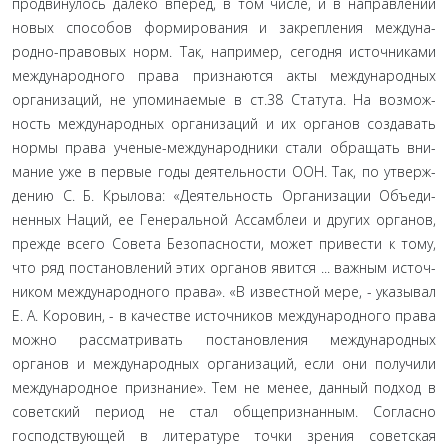
продвинулось далеко вперед, в том числе, и в направлении
новых способов формирования и закрепления междуна­
родно-правовых норм. Так, например, сегодня источниками
международного права признаются акты международных
организаций, не упоминаемые в ст.38 Статута. На возмож­
ность международных организаций и их органов создавать
нормы права ученые-международники стали обращать вни­
мание уже в первые годы деятельности ООН. Так, по утверж­
дению С. Б. Крылова: «Деятельность Организации Объеди­
ненных Наций, ее Генеральной Ассамблеи и других органов,
прежде всего Совета Безопасности, может привести к тому,
что ряд постановлений этих органов явится ... важным источ­
ником международного права». «В известной мере, - указы­вал
Е. А. Коровин, - в качестве источников международного права
можно рассматривать постановления международных
органов и международных организаций, если они получили
международное признание». Тем не менее, данный подход в
советский период не стал общепризнанным. Согласно
господ­ствующей в литературе точки зрения советская