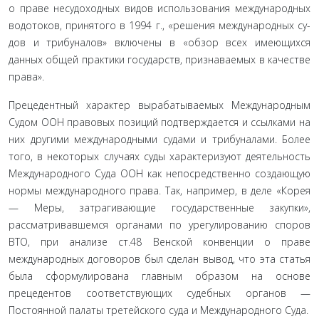
о праве несудоходных видов использования международных
водотоков, принятого в 1994 г., «решения международных су­
дов и трибуналов» включены в «обзор всех имеющихся
данных общей практики государств, признаваемых в качестве
права».
Прецедентный характер вырабатываемых Международ­ным
Судом ООН правовых позиций подтверждается и ссыл­ками на
них другими международными судами и трибуна­лами. Более
того, в некоторых случаях суды характеризуют деятельность
Международного Суда ООН как непосредствен­но создающую
нормы международного права. Так, напри­мер, в деле «Корея
— Меры, затрагивающие государственные закупки»,
рассматривавшемся органами по урегулированию споров
ВТО, при анализе ст.48 Венской конвенции о праве
международных договоров был сделан вывод, что эта статья
была сформулирована главным образом на основе
прецеден­тов соответствующих судебных органов —
Постоянной палаты третейского суда и Международного Суда.