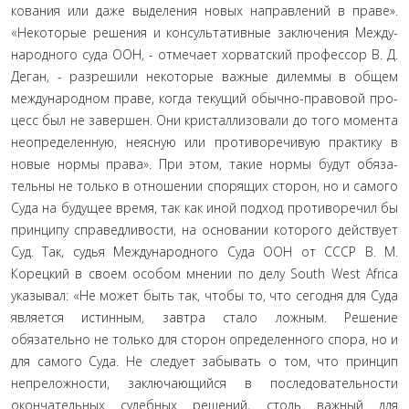
кования или даже выделения новых направлений в праве».
«Некоторые решения и консультативные заключения Между­
народного суда ООН, - отмечает хорватский профессор В. Д.
Деган, - разрешили некоторые важные дилеммы в общем
международном праве, когда текущий обычно-правовой про­
цесс был не завершен. Они кристаллизовали до того момента
неопределенную, неясную или противоречивую практику в
новые нормы права». При этом, такие нормы будут обяза­
тельны не только в отношении спорящих сторон, но и самого
Суда на будущее время, так как иной подход противоречил бы
принципу справедливости, на основании которого действу­ет
Суд. Так, судья Международного Суда ООН от СССР В. М.
Корецкий в своем особом мнении по делу South West Africa
указывал: «Не может быть так, чтобы то, что сегодня для Суда
является истинным, завтра стало ложным. Решение
обязатель­но не только для сторон определенного спора, но и
для самого Суда. Не следует забывать о том, что принцип
непреложно­сти, заключающийся в последовательности
окончательных су­дебных решений, столь важный для