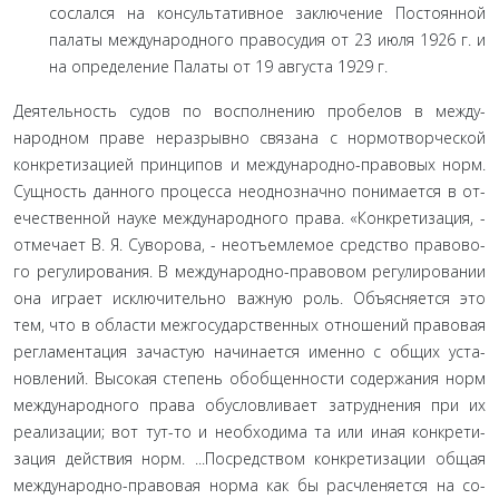
сослался на консультативное заключе­ние Постоянной
палаты международного правосудия от 23 июля 1926 г. и
на определение Палаты от 19 августа 1929 г.
Деятельность судов по восполнению пробелов в между­
народном праве неразрывно связана с нормотворческой
кон­кретизацией принципов и международно-правовых норм.
Сущность данного процесса неоднозначно понимается в от­
ечественной науке международного права. «Конкретизация, -
отмечает В. Я. Суворова, - неотъемлемое средство правово­
го регулирования. В международно-правовом регулировании
она играет исключительно важную роль. Объясняется это
тем, что в области межгосударственных отношений правовая
регламентация зачастую начинается именно с общих уста­
новлений. Высокая степень обобщенности содержания норм
международного права обусловливает затруднения при их
реализации; вот тут-то и необходима та или иная конкрети­
зация действия норм. ...Посредством конкретизации общая
международно-правовая норма как бы расчленяется на со­