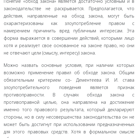
Понятие «обход закона» является достаточно условным и в
законодательстве не раскрывается. Предполагается, что
действия, направленные на обход закона, могут быть
охарактеризованы как злоупотребление правом с
намерением причинить вред публич­ным интересам. Эта
форма выражается в совершении действий, которыми лицо
хотя и реализует свое основанное на законе пра­во, но они
не отвечают цели (смыслу, интересу) закона.
Можно назвать основные условия, при наличии которых
возможно применение правил об обходе закона. Общим
обязательным критерием со- Дементеева И. И. става
злоупотребительного поведения является признак
противоправности. В случа­ях обхода закона с
противоправной целью, она направлена на достижение
именно того правового результата, который де­кларируют
стороны, но в силу несовершенства законодатель­ства он не
может быть достигнут при использовании предна­значенных
для этого правовых средств. Хотя в формальном смысле