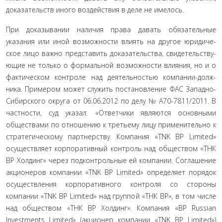
доказательств иного воздействия в деле не имелось.
При доказывании наличия права давать обязательные
указания или иной возможности влиять на другое юридиче­
ское лицо важно представить доказательства, свидетельству­
ющие не только о формальной возможности влияния, но и о
фактическом контроле над деятельностью компании-долж­
ника. Примером может служить постановление ФАС Запад­но-
Сибирского округа от 06.06.2012 по делу № А70-7811/2011. В
частности, суд указал: «Ответчики являются основными
обществами по отношению к третьему лицу применительно к
стратегическому партнерству. Компания «TNK BP Limited»
осуществляет корпоративный контроль над обществом «ТНК
BP Холдинг» через подконтрольные ей компании. Соглаше­ние
акционеров компании «TNK BP Limited» определяет по­рядок
осуществления корпоративного контроля со стороны
компании «TNK BP Limited» над группой «ТНК BP», в том чис­ле
над обществом «ТНК BP Холдинг». Компания «BP Russian
Investments Limited» (акционер компании «TNK BP Limited»)