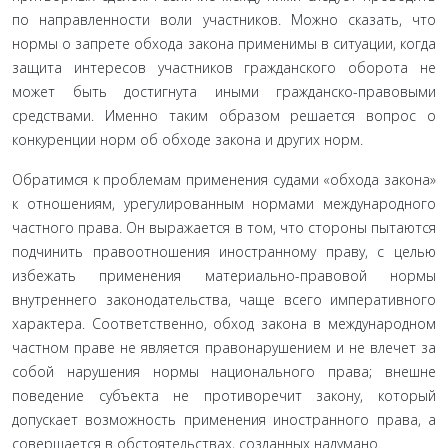
по направленности воли участников. Мож­но сказать, что
нормы о запрете обхода закона применимы в ситуации, когда
защита интересов участников гражданского оборота не
может быть достигнута иными гражданско-право­выми
средствами. Именно таким образом решается вопрос о
конкуренции норм об обходе закона и других норм.
Обратимся к проблемам применения судами «обхода закона»
к отношениям, урегулированным нормами между­народного
частного права. Он выражается в том, что стороны пытаются
подчинить правоотношения иностранному праву, с целью
избежать применения материально-правовой нормы
внутреннего законодательства, чаще всего императивного
ха­рактера. Соответственно, обход закона в международном
част­ном праве не является правонарушением и не влечет за
собой нарушения нормы национального права; внешне
поведение субъекта не противоречит закону, который
допускает возмож­ность применения иностранного права, а
совершается в обсто­ятельствах, созданных надумано.