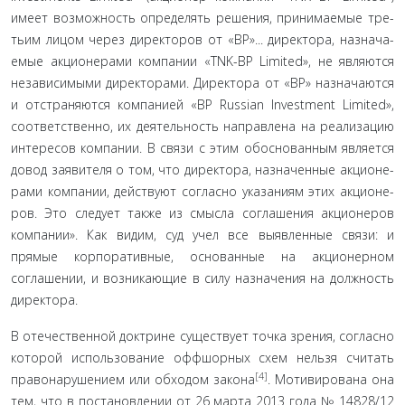
имеет возможность определять решения, принимаемые тре­
тьим лицом через директоров от «BP»... директора, назнача­
емые акционерами компании «TNK-BP Limited», не являются
независимыми директорами. Директора от «BP» назначаются
и отстраняются компанией «BP Russian Investment Limited»,
соответственно, их деятельность направлена на реализацию
интересов компании. В связи с этим обоснованным является
довод заявителя о том, что директора, назначенные акционе­
рами компании, действуют согласно указаниям этих акционе­
ров. Это следует также из смысла соглашения акционеров
ком­пании». Как видим, суд учел все выявленные связи: и
прямые корпоративные, основанные на акционерном
соглашении, и возникающие в силу назначения на должность
директора.
В отечественной доктрине существует точка зрения, со­гласно
которой использование оффшорных схем нельзя счи­тать
[4]
правонарушением или обходом закона
. Мотивирована она
тем, что в постановлении от 26 марта 2013 года № 14828/12