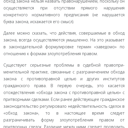
обход закона нельзя назвать правонарушением, по­скольку он
осуществляется при отсутствии прямого наруше­ния
конкретного нормативного предписания (не нарушается
буква закона, искажается его смысл).
Далее можно сказать, что действия, совершаемые в обход
закона, всегда осуществляются умышленно. На это указывает
в законодательной формулировке термин «заведомо» по
отно­шению к формам злоупотребления правом.
Существуют серьезные проблемы в судебной правопри­
менительной практике, связанные с разграничением обхода
закона с противоправной целью и других институтов
граждан­ского права. В первую очередь, это касается
отождествления «обхода закона с противоправной целью» с
притворными сдел­ками. Если ранее действующее гражданское
законодательство регулировало недействительность сделок в
«обход закона», то в настоящее время следует
разграничивать форму злоупотре­бления правом от
притворных сделок. Различие между ними следует проводить