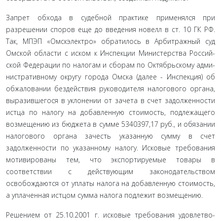
Запрет обхода в судебной практике применялся при
разрешении споров еще до введения новелл в ст. 10 ГК РФ.
Так, МПЭП «Омскэлектро» обратилось в Арбитражный суд
Омской области с иском к Инспекции Министерства Россий­
ской Федерации по налогам и сборам по Октябрьскому адми­
нистративному округу города Омска (далее - Инспекция) об
обжаловании бездействия руководителя налогового органа,
выразившегося в уклонении от зачета в счет задолженности
истца по налогу на добавленную стоимость, подлежащего
воз­мещению из бюджета в сумме 5340397,17 руб., и обязании
на­логового органа зачесть указанную сумму в счет
задолженно­сти по указанному налогу. Исковые требования
мотивированы тем, что экспортируемые товары в
соответствии с действую­щим законодательством
освобождаются от уплаты налога на добавленную стоимость,
а уплаченная истцом сумма налога подлежит возмещению.
Решением от 25.10.2001 г. исковые требования удовлетво­