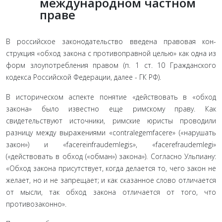
международном частном
праве
В российское законодательство введена правовая кон­
струкция «обход закона с противоправной целью» как одна из
форм злоупотребления правом (п. 1 ст. 10 Гражданско­го
кодекса Российской Федерации, далее - ГК РФ).
В исто­рическом аспекте понятие «действовать в «обход
закона» было известно еще римскому праву. Как
свидетельствуют источники, римские юристы проводили
разницу между выражениями «contralegemfacere» («нарушать
закон») и «facereinfraudemlegis», «facerefraudemlegi»
(«действовать в об­ход («обман») закона»). Согласно Ульпиану:
«Обход закона присутствует, когда делается то, чего закон не
желает, но и не запрещает; и как сказанное слово отличается
от мысли, так об­ход закона отличается от того, что
противозаконно».