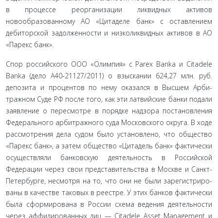
в процессе реорганизации ликвидных активов
новообразованному АО «Цитаделе банк» с оставлением
дебиторской задолженности и низколиквидных активов в АО
«Парекс банк».
Спор российского ООО «Олимпия» с Parex Banka и Citadele
Banka (дело А40-21127/2011) о взыскании 624,27 млн. руб.
депозита и процентов по нему оказался в Высшем Арби­
тражном Суде РФ после того, как эти латвийские банки по­дали
заявление о пересмотре в порядке надзора постановле­ния
Федерального арбитражного суда Московского округа. В ходе
рассмотрения дела судом было установлено, что обще­ство
«Парекс банк», а затем общество «Цитадель банк» фак­тически
осуществляли банковскую деятельность в Российской
Федерации через свои представительства в Москве и Санкт-
Петербурге, несмотря на то, что они не были зарегистриро­
ваны в качестве таковых в реестре. У этих банков фактически
была сформирована в России схема ведения деятельности
через аффилированных лиц — Citadele Asset Management и