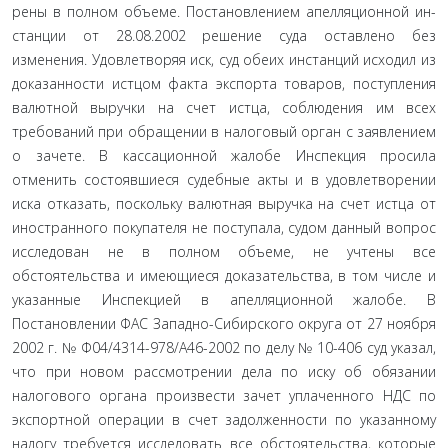
рены в полном объеме. Постановлением апелляционной ин­
станции от 28.08.2002 решение суда оставлено без
изменения. Удовлетворяя иск, суд обеих инстанций исходил из
доказан­ности истцом факта экспорта товаров, поступления
валютной выручки на счет истца, соблюдения им всех
требований при обращении в налоговый орган с заявлением
о зачете. В касса­ционной жалобе Инспекция просила
отменить состоявшиеся судебные акты и в удовлетворении
иска отказать, поскольку валютная выручка на счет истца от
иностранного покупателя не поступала, судом данный вопрос
исследован не в полном объеме, не учтены все
обстоятельства и имеющиеся доказа­тельства, в том числе и
указанные Инспекцией в апелляци­онной жалобе. В
Постановлении ФАС Западно-Сибирского округа от 27 ноября
2002 г. № Ф04/4314-978/А46-2002 по делу № 10-406 суд указал,
что при новом рассмотрении дела по иску об обязании
налогового органа произвести зачет уплаченно­го НДС по
экспортной операции в счет задолженности по указанному
налогу требуется исследовать все обстоятельства, которые