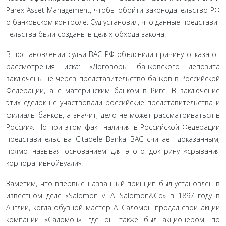
Parex Asset Management, чтобы обойти законодательство РФ
о банковском контроле. Суд установил, что данные представи­
тельства были созданы в целях обхода закона.
В постановлении судьи ВАС РФ объяснили причину от­каза от
рассмотрения иска: «Договоры банковского депозита
заключены не через представительство банков в Российской
Федерации, а с материнским банком в Риге. В заключение
этих сделок не участвовали российские представительства и
филиалы банков, а значит, дело не может рассматриваться в
России». Но при этом факт наличия в Российской Федерации
представительства Citadele Banka ВАС считает доказанным,
прямо называя основанием для этого доктрину «срывания
корпоративнойвуали».
Заметим, что впервые названный принцип был установ­лен в
известном деле «Salomon v. A. Salomon&Co» в 1897 году в
Англии, когда обувной мастер А. Саломон продал свои ак­ции
компании «Саломон», где он также был акционером, по