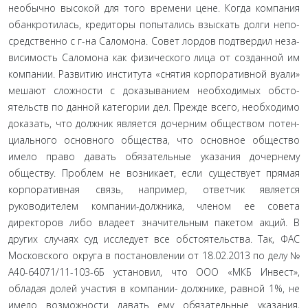
необычно высокой для того времени цене. Когда компания
обанкротилась, кредиторы попытались взыскать долги непо­
средственно с г-на Саломона. Совет лордов подтвердил неза­
висимость Саломона как физического лица от созданной им
компании. Развитию института «снятия корпоративной вуа­ли»
мешают сложности с доказыванием необходимых обсто­
ятельств по данной категории дел. Прежде всего, необходимо
доказать, что должник является дочерним обществом потен­
циального основного общества, что основное общество
име­ло право давать обязательные указания дочернему
обществу. Проблем не возникает, если существует прямая
корпоратив­ная связь, например, ответчик является
руководителем ком­пании-должника, членом ее совета
директоров либо владеет значительным пакетом акций. В
других случаях суд исследует все обстоятельства. Так, ФАС
Московского округа в постанов­лении от 18.02.2013 по делу №
А40-64071/11-103-6Б установил, что ООО «МКБ Инвест»,
обладая долей участия в компании- должнике, равной 1%, не
имело возможности давать ему обя­зательные указания,