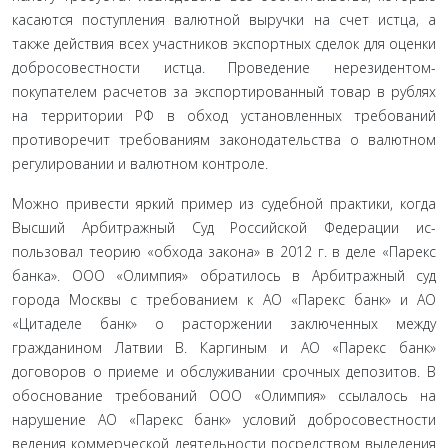
касаются поступления валютной выручки на счет ист­ца, а
также действия всех участников экспортных сделок для оценки
добросовестности истца. Проведение нерезидентом-
покупателем расчетов за экспортированный товар в рублях
на территории РФ в обход установленных требований
противо­речит требованиям законодательства о валютном
регулирова­нии и валютном контроле.
Можно привести яркий пример из судебной практики, когда
Высший Арбитражный Суд Российской Федерации ис­
пользовал теорию «обхода закона» в 2012 г. в деле «Парекс
бан­ка». ООО «Олимпия» обратилось в Арбитражный суд
города Москвы с требованием к АО «Парекс банк» и АО
«Цитаделе банк» о расторжении заключенных между
гражданином Лат­вии В. Каргиным и АО «Парекс банк»
договоров о приеме и обслуживании срочных депозитов. В
обоснование требований ООО «Олимпия» ссылалось на
нарушение АО «Парекс банк» условий добросовестности
ведения коммерческой деятельно­сти посредством выделения