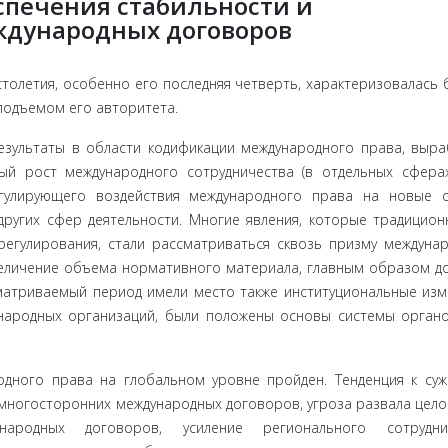
спечения стабильности и
ждународных договоров
толетия, особенно его последняя четверть, характеризовалась 
подъемом его авторитета.
езультаты в области кодификации международного права, выр
ый рост международного сотрудничества (в отдельных сфе­ра
гулиру­ющего воздействия международного права на новые 
других сфер деятельности. Многие явления, которые традицион
регулирова­ния, стали рассматриваться сквозь призму междуна
величение объема нормативного материала, главным образом д
матриваемый период имели место также институциональные изм
ународных организаций, были положены основы системы орган
одно­го права на глобальном уровне пройден. Тенденция к су­
многосторонних международных договоров, угроза развала цело
­родных договоров, усиление регионального сотруднич