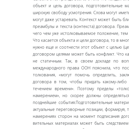
объект и цель договора, подготовительные м
широкую свободу усмотрения. Слова могут имет
могут даже устаревать. Контекст может быть бл
преамбулы и текста (контекста) договора. Преа
чего чем уже истолковываемое положение, тем 
Что касается объекта и цели договора, то в мно
нужно еще и соотнести этот объект с целью (це
договором целями может быть конфликт. Что ка
не статичным. Так, в своем докладе по во
международного права ООН пояснила, что посл
толкования, «могут помочь определить, за­
договора в том, чтобы придать какому-либо 
течением времени». Поэтому пределы «толк
намерением», но скорее должны определятьс
позднейшие события.Подготовительные материа
актуальные переговорные позиции, формируя, т
намерениях сторон на момент подписания дого
вительных материалах может быть следствием