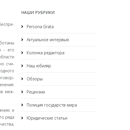
НАШИ РУБРИКИ
беспре­
Persona Grata
Актуальное интервью
аботаны
х - его
Колонка редактора
области
но счи­
Наш юбиляр
родного
оговор­
Обзоры
енения:
ов меж­
Рецензии
Полиция государств мира
жению и
го ряда
Юридические статьи
ества,