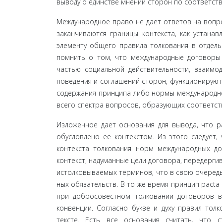
выво­ду о единстве мнений сторон по соответст
Международное право не дает ответов на вопро
заканчиваются границы контекста, как устанав
элементу общего правила толкования в отдельн
пом­нить о том, что международные договоры
частью социальной действительности, взаимод
поведения и соглашений сторон, функционируют
содержа­ния принципа либо нормы международно
всего спектра вопросов, образующих соответств
Изложенное дает основания для вывода, что р
обусловлено ее контекстом. Из этого следует,
контекста толкования норм международных до
контекст, надуманные цели договора, передерг
истолковываемых терминов, что в свою очередь
ных обязательств. В то же время принцип pacta
при добросовестном толковании договоров в
конвен­ции. Согласно букве и духу правил то
тексте. Есть все основания считать, что 