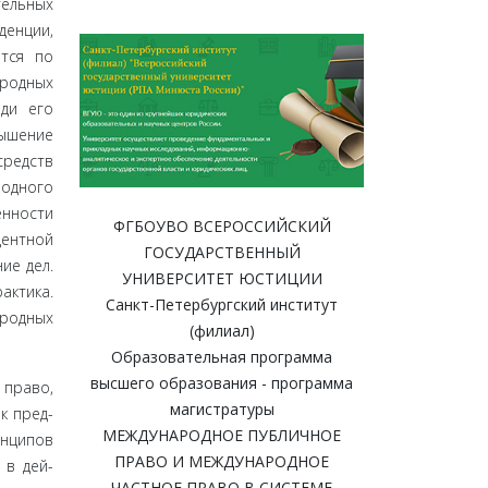
тельных
ен­ции,
ится по
­родных
ди его
вышение
средств
од­ного
нно­сти
ФГБОУВО ВСЕРОССИЙСКИЙ
дентной
ГОСУДАРСТВЕННЫЙ
ие дел.
УНИВЕРСИТЕТ ЮСТИЦИИ
ктика.
Санкт-Петербургский институт
ародных
(филиал)
Образовательная программа
высшего образования - программа
 право,
магистратуры
к пред­
МЕЖДУНАРОДНОЕ ПУБЛИЧНОЕ
инципов
ПРАВО И МЕЖДУНАРОДНОЕ
 в дей­
ЧАСТНОЕ ПРАВО В СИСТЕМЕ