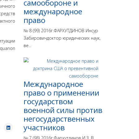
самообороне и
личного
международное
редств
право
актного
№ 8 (99) 2016г.ФАРХУТДИНОВ Инсур
Забировичдоктор юридических наук,
итуации
ве...
quanon
Международное
право о применении
государством
военной силы против
негосударственных
участников
№ 7 (98) 2016г.Фархутдинов И.З. В