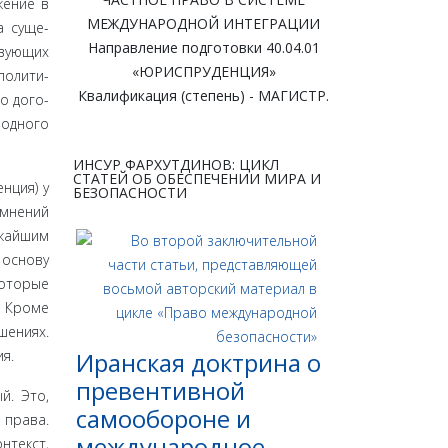
жение в
МЕЖДУНАРОДНОЙ ИНТЕГРАЦИИ
а суще­
Направление подготовки 40.04.01
твующих
«ЮРИСПРУДЕНЦИЯ»
полити­
Квалификация (степень) - МАГИСТР.
о дого­
родного
ИНСУР ФАРХУТДИНОВ: ЦИКЛ
СТАТЕЙ ОБ ОБЕСПЕЧЕНИИ МИРА И
­ция) у
БЕЗОПАСНОСТИ
­мнений
жай­шим
 основу
которые
. Кроме
шениях.
я.
Иранская доктрина о
превентивной
й. Это,
самообороне и
 права.
международное
­текст,