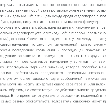
атериалы - вызывает множество вопросов, оставляя за толко
ь множе­ственные, порой даже противоположные значения, со вр
ижним и дальним. Объект и цель международных договоров выво­д
мбу­лы, однако, пишутся с использованием широких формули­ровок
сложнее его связать с абстрактными целями, изложенным в пре
­госложных договорах установить один объект порой невоз­можно.
лями) договора. Кроме того, в отдельных случаях между пресле
сается намерения, то само понятие намерений явля­ется динами
просам последующих соглашений и последующей прак­тики К
едующие соглашения и последующая практика, как и другие с
ключалось ли предполагаемое намерение участников при зак
из используемых терминов значение, которое способно меня
ования» необязательно определяются неизменным «первонач
я с уче­том более широкого круга соображений, включая из
лы могут не носить исчерпывающего характера и (или) включ
аким об­разом, не соответствующее действительности представ
вора. В то время как отсутствие определенных положений в п
 самых разных обстоятельств, толкователь ошибочно может п