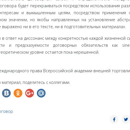
 договора будет перекраиваться по­средством использования раз
интересам и вымышленным целям, посредством применения с
ном значении, но якобы направленных на установление абстр
 выражено ни в его тексте, ни в подготови­тельных материалах.
в от­вет на диссонанс между конкретностью каждой жизненной с
ти и предсказуемости договорных обязательств как sine
 теоретическом уровне остается пока нерешенной.
международного права Всероссийской академии внешней торговли
 материал, поделитесь с коллегами.
оговор