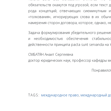
обязательств окажутся под угрозой, если текст
рода концепций, отве­чающих сиюминутным 
«толкования», игнорирую­щих слова в их обыч
намерения сторон договора, которое, однако, не
Задача формулирования убедительного решения 
и необходимостью обеспечения стабильнос
действенности принципа pacta sunt servanda на
СМБАТЯН Анаит Сергеевна
доктор юридических наук, профессор кафедры 
Понравился
TAGS:
международное право
,
международный д