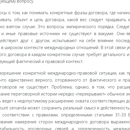
вующему вопросу.
сы о том, как понимать конкретные фразы договора, где начин
ливать объ­ект и цель договора, какой вес следует придавать 
о взятом слу­чае. Это вопросы эмпирического порядка. Следуе
 и иные правовые источники не существуют в вакууме. Они я
ействуют друг с дру­гом, испытывают на себе влияние после
 в широком контексте международных отношений. В этой связи у
го договора в каж­дом конкретном случае требует детального и
ующий фактиче­ский и правовой контекст.
азреше­ние конкретной международно-правовой ситуации, как п
 что единственно верного, оторванного от фактического и пра
говоров не существует. Проблема, однако, в том, что расш
ивание пере­говорной истории нередко «перекрывают» обычное з
 ведет к недо­пустимому расширению охвата соответствующих д
 sunt servanda может сохранить реальный смысл и действенность
 соответствии с правилами, определенными статьями 31-33 
лкования намерение сторон международного договора выражен
стабильность договорных связей и определенность междуна