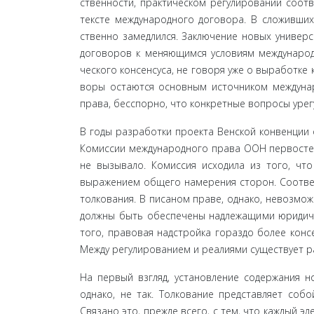
ственности, практическом регулировании соотв
тексте международного договора. В сложивших
ственно замедлился. Заключение новых универс
договоров к меняющимся условиям международн
ческого консенсуса, не говоря уже о выработке
воры остаются основным источником междунар
права, бесспорно, что конкретные вопросы уре
В годы разработки проекта Венской конвенции о
Комиссии международного права ООН первостепе
не вызывало. Комиссия исходила из того, что
выражением общего намерения сторон. Соответ
толкования. В писаном праве, однако, невозмо
должны быть обеспечены надлежащими юриди­ч
того, правовая надстройка гораздо более кон­
Между регулированием и реалиями существу­ет р
На первый взгляд, установление содержания н
однако, не так. Толкование представляет соб
Связано это, прежде всего, с тем, что каждый эл