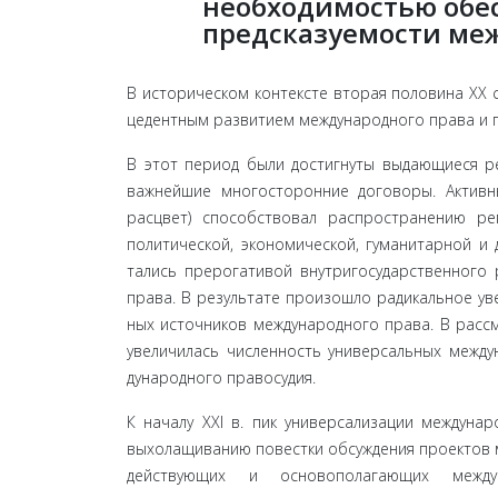
необходимостью обе
предсказуемости ме
В историческом контексте вторая половина ХХ с
цедентным развитием международного права и 
В этот период были достигнуты выдающиеся р
важнейшие многосторонние договоры. Актив­н
расцвет) способствовал распространению ре
политической, экономической, гуманитарной и 
тались прерогативой внутригосударственного 
права. В результате произошло радикальное у
ных источников международного права. В расс
увеличилась численность универсальных межд
дународного правосудия.
К началу XXI в. пик универсализации междунар
выхолащиванию повестки обсуждения проектов 
действующих и основополагающих междуна