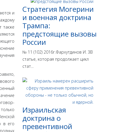
Стратегия Могерини
аются и
и военная доктрина
каждому
Трампа:
т также
предстоящие вызовы
вляются
России
дующего
яснение
№ 11 (102) 2016г.Фархутдинов И. ЗВ
зучения
статье, которая продолжает цикл
стат...
равило,
во­вого
иренный
начение
оговор­
Израильская
 только
доктрина o
Венской
о в его
превентивной
родных