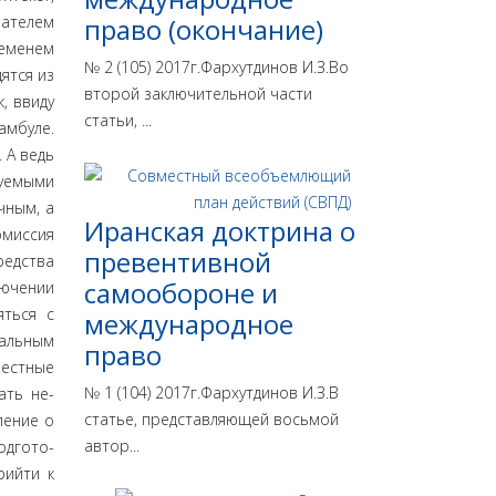
вателем
право (окончание)
еме­нем
№ 2 (105) 2017г.Фархутдинов И.З.Во
ятся из
второй заключительной части
, ввиду
статьи, ...
амбуле.
 А ведь
дуемыми
чным, а
Иранская доктрина о
омиссия
превентивной
редства
самообороне и
лючении
ть­ся с
международное
аль­ным
право
вестные
№ 1 (104) 2017г.Фархутдинов И.З.В
ать не­
статье, представляющей восьмой
ление о
автор...
одгото­
рийти к