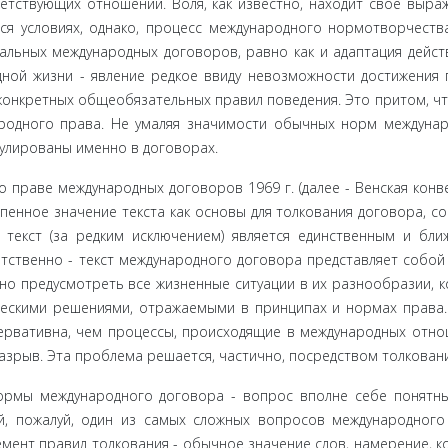
етствующих отношений. Воля, как известно, находит свое выра
ся условиях, однако, процесс международного нормотворчеств
альных меж­дународных договоров, равно как и адаптация дейс
ой жизни - явление редкое ввиду невозможности достижения 
 конкретных общеобязательных правил поведения. Это притом, чт
одного пра­ва. Не умаляя значимости обычных норм междуна
гулированы именно в договорах.
 праве международных договоров 1969 г. (далее - Венская конвен
н­ное значение текста как основы для толкования договора, со
 текст (за редким исключением) является единственным и бли
ствен­но - текст международного договора представляет собой
жно предусмотреть все жизненные ситуации в их разнообразии, 
ескими решениями, отражаемыми в принципах и нормах права
сервативна, чем процессы, происходящие в международных отно
азрыв. Эта проблема решается, частично, посредством толковани
ормы международного договора - вопрос вполне себе понятны
ой, по­жалуй, один из самых сложных вопросов международного
емент правил толкования - обычное значение слов, намерение, кон