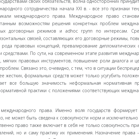
сударствами своих обязательств, волна односторонних принуди
родно­го сотрудничества начала XXI в. - все это признаки тенд
тикали международного права. Международное право станов
отанным возможностям решения конкретных проблем междуна
ных до­говорных режимов и adhoc групп по интересам. Сре
изонтальных связей, составляющих его договорные режимы, по
рода право­вых концепций, превалирование дипломатических 
 средства­ми. По сути, на современном этапе развития междунар
мягких правовых инструментов, повышение роли диалога и це
о­блем. Связано это, очевидно, с тем, что в ситуации беспреце­
 жестких, формальных средств может только усугубить поло­жен
ает все большую значимость неформальная нормативная пра
нормативной практики с положениями соответствующих междун
 междуна­родного права. Именно воля государств формирует
ко, не может быть сведена к совокупности норм и исключительно 
твенно пра­во также включает в себя не только совокупность пр
влений, но и саму практику их применения. Назначение права -