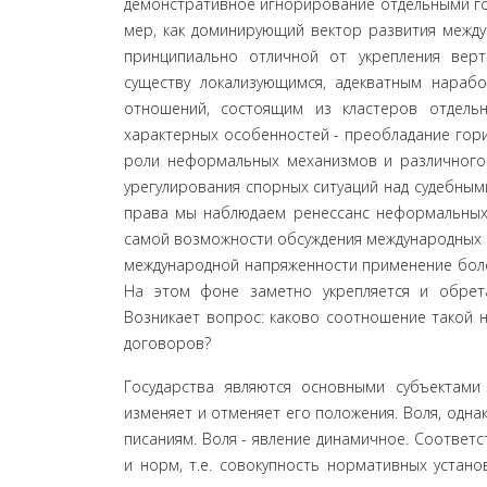
демонстративное игнорирование отдельными го
мер, как доминирующий вектор развития междуна
принципиально отличной от укрепления вер
существу локализующимся, адекватным нараб
отношений, состоящим из кластеров отдель
характерных особенностей - преобладание гор
роли неформальных механизмов и различного 
урегулирования спорных ситуаций над судебными
права мы наблюдаем ренессанс неформальных, 
самой возможности обсуждения международных пр
международной напряженности применение более
На этом фоне заметно укрепляется и обрет
Возникает вопрос: каково соотношение такой 
договоров?
Государства являются основными субъектами
изменяет и отменяет его положения. Воля, одна
писаниям. Воля - явление динамичное. Соответс
и норм, т.е. совокупность нормативных устано