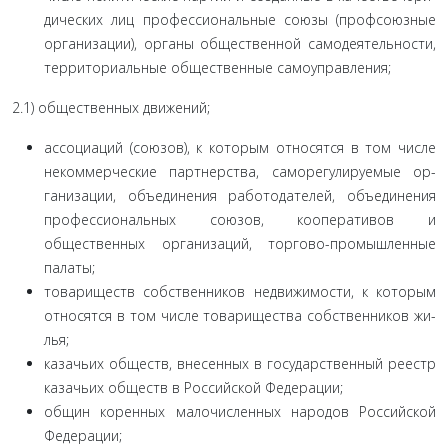
дических лиц профессиональные союзы (профсоюзные
орга­низации), органы общественной самодеятельности,
террито­риальные общественные самоуправления;
2.1) общественных движений;
ассоциаций (союзов), к которым относятся в том числе
некоммерческие партнерства, саморегулируемые ор­
ганизации, объединения работодателей, объединения
про­фессиональных союзов, кооперативов и
общественных орга­низаций, торгово-промышленные
палаты;
товариществ собственников недвижимости, к кото­рым
относятся в том числе товарищества собственников жи­
лья;
казачьих обществ, внесенных в государственный ре­естр
казачьих обществ в Российской Федерации;
общин коренных малочисленных народов Российской
Федерации;