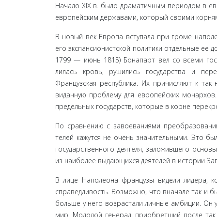
Начало XIX в. было драматичным периодом в ев
европейским державами, который своими корням
В новый век Европа вступала при громе наполе
его экспансионистской политики отдельные ее д
1799 — июнь 1815) Бонапарт вел со всеми госу
лилась кровь, рушились государства и пер
Французская республика. Их причисляют к так
виданную проблему для европейских монархов.
предельных государств, которые в корне перекро
По сравнению с завоеваниями преобразования
телей кажутся не очень значительными. Это бы
государственного деятеля, заложившего основы
из наиболее выдающихся деятелей в истории Зап
В лице Наполеона французы видели лидера, к
справедливость. Возможно, что вначале так и б
больше у него возрастали личные амбиции. Он у
мир. Молодой генерал, приобретший после так