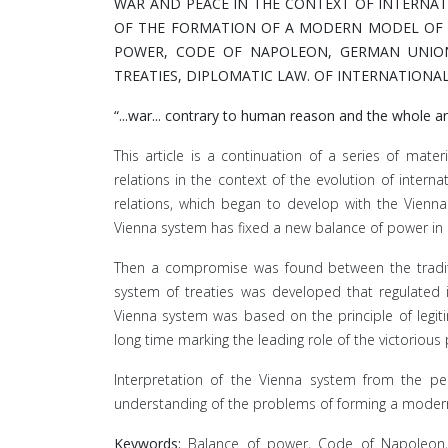
WAR AND PEACE IN THE CONTEXT OF INTERNA
OF THE FORMATION OF A MODERN MODEL OF 
POWER, CODE OF NAPOLEON, GERMAN UNION
TREATIES, DIPLOMATIC LAW. OF INTERNATION
“...war... contrary to human reason and the whole 
This article is a continuation of a series of mat
relations in the context of the evolution of intern
relations, which began to develop with the Vien
Vienna system has fixed a new bal­ance of power in
Then a compromise was found between the tradit
system of treaties was developed that regulated i
Vienna system was based on the principle of legit
long time marking the leading role of the victorious 
Interpretation of the Vienna system from the pers
understanding of the problems of forming a modern 
Keywords:
Balance of power, Code of Napoleon, 