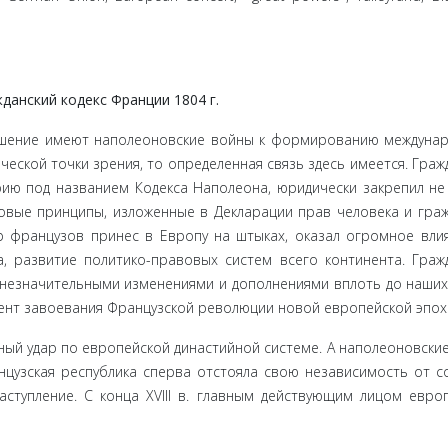
дан­ский кодекс Франции 1804 г.
ошение имеют наполеоновские войны к формированию междуна­
ческой точки зрения, то определенная связь здесь имеет­ся. Граж
рию под названием Кодекса Наполеона, юридически закрепил не
вовые принципы, изложенные в Декларации прав человека и гра
ор французов принес в Европу на штыках, оказал огромное вли
, развитие политико-правовых систем всего кон­тинента. Граж
с незначительными изменениями и дополнениями вплоть до наших
мент завоевания Французской революции новой европейской эпох
ый удар по европейской династийной системе. А наполеонов­ски
н­цузская республика сперва отстояла свою независимость от с
ту­пление. С конца XVIII в. главным действующим лицом евро­