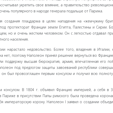
ассчитывал укрепить свое влияние, а правительство революцион
чень попу­лярного в народе генерала подальше от Парижа.
для создания плацдарма в целях нападения на «жемчужину бри
под протек­торат Франции земли Египта, Палестины и Сирии. Б
цем, но и очень жестким человеком. Он с легкостью отдавал пр
ного на­селения.
и нарас­тало недовольство. Более того, владения в Италии, 
а нет, поэто­му Наполеон принял решение вернуться во Францию
ли поддерж­ку высшая бюрократия, армия, впечатленная его по
Наполеон под предлогом защиты завоеваний республики соверши
 он был про­возглашен первым консулом и получил всю полноту
 консу­лом. В 1804 г. объявил Францию империей, а себя в 3
в Париже в присутствии Папы римского была проведена корона
я импера­торскую корону. Наполеон I заявил о создании объеди