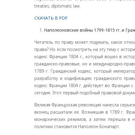
treaties, diplomatic law.
СКАЧАТЬ В PDF
Наполеоновские войны 1799-1815 гг. и Граж
Читатель по праву может подумать, какое отн
права? Но если посмотреть на эту тему с истори­
кодекс Франции 1804 г., который вошел в исто
гражданско-правовые, но и междуна­родно-пра
1789 г. Гражданский кодекс, который императ
разработку и кодификацию граждан­ского права
кодекс Франции 1804 г. действует во Франции 
сегодня. Этот первый подобный пра­вовой доку
Великая Французская революция нанесла серьезн
вконец расшатали ее. Возникшая в 1789 г. Фра
монархических режимов, а затем перешла в нас
политики становится Наполеон Бонапарт.