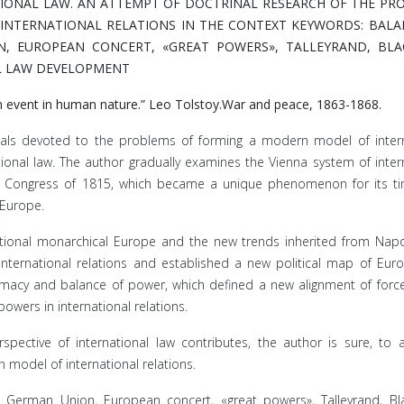
TIONAL LAW. AN ATTEMPT OF DOCTRINAL RESEARCH OF THE PR
INTERNATIONAL RELATIONS IN THE CONTEXT KEYWORDS: BALA
, EUROPEAN CONCERT, «GREAT POWERS», TALLEYRAND, BLA
AL LAW DEVELOPMENT
an event in human nature.” Leo Tolstoy.War and peace, 1863-1868.
erials devoted to the problems of forming a modern model of inter
ational law. The author gradually examines the Vienna system of inter
na Congress of 1815, which became a unique phenomenon for its ti
 Europe.
ional monarchical Europe and the new trends inherited from Napo
nternational relations and established a new political map of Eur
imacy and balance of power, which defined a new alignment of force
powers in international relations.
pective of international law contributes, the author is sure, to 
model of international relations.
German Union, European concert, «great powers», Talleyrand, Bl