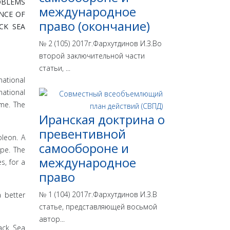
OBLEMS
международное
NCE OF
право (окончание)
CK SEA
№ 2 (105) 2017г.Фархутдинов И.З.Во
второй заключительной части
статьи, ...
national
national
me. The
Иранская доктрина о
превентивной
leon. A
самообороне и
ope. The
международное
s, for a
право
№ 1 (104) 2017г.Фархутдинов И.З.В
a better
статье, представляющей восьмой
автор...
ack Sea