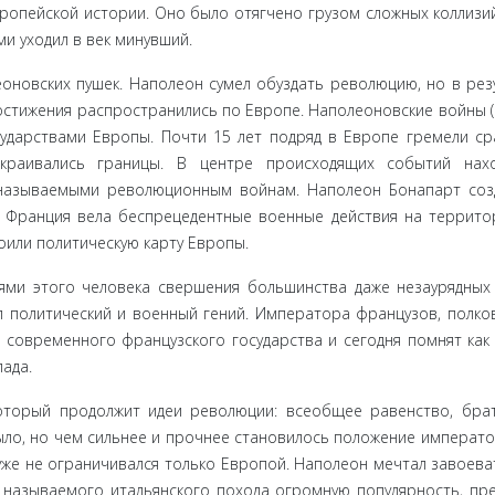
ропей­ской истории. Оно было отягчено грузом сложных коллизи
и уходил в век минувший.
оновских пушек. Наполеон сумел обуздать революцию, но в резу
остиже­ния распространились по Европе. Наполеоновские войны 
дар­ствами Европы. Почти 15 лет подряд в Европе гремели сра
екраива­лись границы. В центре происходящих событий нах
 называемы­ми революционным войнам. Наполеон Бонапарт соз
 Франция вела беспрецедентные военные действия на террито
или поли­тическую карту Европы.
ми этого человека свершения большинства даже незаурядных
л политиче­ский и военный гений. Императора французов, полко
 современ­ного французского государства и сегодня помнят как
ада.
оторый продолжит идеи революции: всеобщее равенство, бра
ыло, но чем сильнее и прочнее становилось положение императо
же не огра­ничивался только Европой. Наполеон мечтал завоева
 называемого итальянского похода огромную популярность, пр