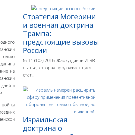
Стратегия Могерини
и военная доктрина
Трампа:
предстоящие вызовы
родного
России
данский
 только
№ 11 (102) 2016г.Фархутдинов И. ЗВ
жданина
статье, которая продолжает цикл
яние на
стат...
данский
 дней и
и.
е войны
оседних
Израильская
пейской
доктрина o