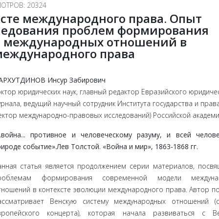
ОТРОВ: 20324
ксте международного права. Опыт
ледования проблем формирования
 международных отношений в
международного права
АРХУТДИНОВ Инсур Забирович
октор юридических наук, главный редактор Евразийского юридиче
урнала, ведущий научный сотрудник Института государства и прав
сектор международно-правовых исследований) Российской академи
...война... противное и человеческому разуму, и всей челов
рироде событие».Лев Толстой. «Война и мир», 1863-1868 гг.
анная статья является продолжением серии материалов, посв
роблемам формирования современной модели междуна
тношений в контексте эволюции международного права. Автор п
ассматривает Венскую систему международных отношений (с
вропейского концерта), которая начала развиваться с Ве