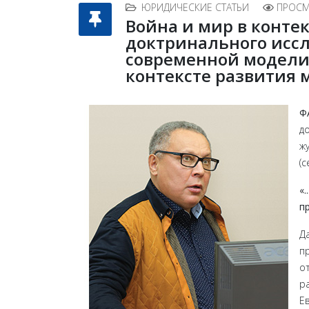
ЮРИДИЧЕСКИЕ СТАТЬИ
ПРОСМ
Война и мир в конте
доктринального исс
современной модели
контексте развития 
Ф
д
ж
(
«
п
Д
п
о
р
Е