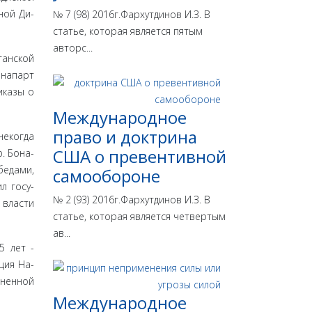
ной Ди­
№ 7 (98) 2016г.Фархутдинов И.З. В
статье, которая является пятым
авторс...
танской
онапарт
иказы о
Международное
право и доктрина
некогда
США о превентивной
. Бона­
бедами,
самообороне
л госу­
№ 2 (93) 2016г.Фархутдинов И.З. В
 власти
статье, которая является четвертым
ав...
5 лет -
ция На­
нен­ной
Международное