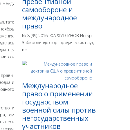
превентивной
й между
самообороне и
международное
льта­те
право
(ноябрь
№ 8 (99) 2016г.ФАРХУТДИНОВ Инсур
­жения,
Забировичдоктор юридических наук,
одилась
ве...
дал не­
рии со­
 прави­
водца и
Международное
 одного
право о применении
государством
тство и
военной силы против
ра, тем
негосударственных
ть весь
участников
едложил