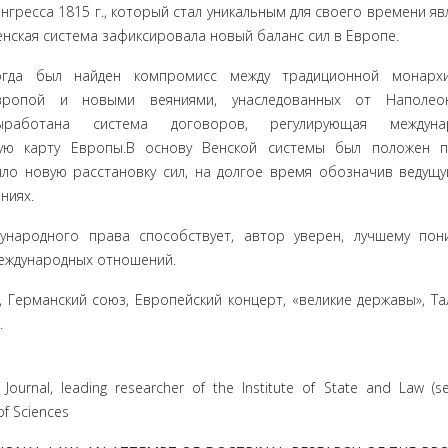
онгресса 1815 г., который стал уникальным для своего времени яв
енская система зафиксировала новый баланс сил в Европе.
огда был найден компромисс между традиционной монархи
вропой и новыми веяниями, унаследованных от Наполеон
ыработана система договоров, регулирующая междуна
ую карту Европы.В основу Венской системы был положен п
ило новую расстановку сил, на долгое время обозначив ведущ
ниях.
ународного права способствует, автор уверен, лучшему по
еждународных отношений.
 Германский союз, Европейский концерт, «великие державы», Та
.
 Journal, leading researcher of the Institute of State and Law (s
of Sciences