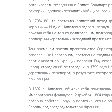
организовать экспедицию в Египет. Бонапарт р
ректории надеялось отправить амбициозного и о
В 1798-1801 гг. состоялся египетский поход 
короны» — Индию. Наполеону удалось вернуть 
показал себя не только великолепным полковод
проведении карательных экспедиций против мест
Тем временем против правительства Директори
завоеванные Наполеоном, постепенно сходили н
парт оказался во Франции вовремя. Ему оказа
народ, страдающий от голода. И в 1799 году 
дарственный переворот, в результате которого
во Франции.
В 1802 г. Наполеон объявил себя пожизненным
Императором французов. 2 декабря 1804 года 
полеона, собственноручно возложившего на себ
Европы под предводительством Франции.