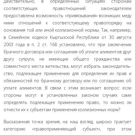
Действительно, в определенных ситуациях сторонам
соответстующих правотношений законодателем
предоставлена возможность «привязывания» возникших меду
ними отношений к соответстующему правопорядку на
основания той или иной коллизи­онной нормы. Так, например,
в Семейном кодексе Кыргызской Республики от 30 августа
2003 года в п. 2 ст. 168 установлено, что при заключении
брачного договора или соглашения об уплате алиментов друг
другу супруги, не имеющие общего гражданства или
совместного места жительства, могут избрать законодатель­
ство, подлежащее применению для определения их прав и
обя­занностей по брачному договору или по соглашению об
уплате алиментов. В связи с этим возникает вопрос: если
стороны могут в установленных законом случаях сами
определять подлежащее применению право, то можно ли
отнести их к субъектам приме­нения коллизионных норм?
Высказанная точка зрения, на наш взгляд, широко трактует
категорию «правоприменяющий субъект», при этом