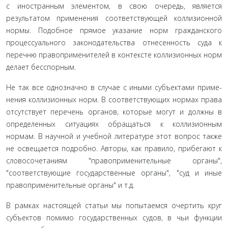
с иностранным элементом, в свою очередь, является
результа­том применения соответствующей коллизионной
нормы. По­добное прямое указание норм гражданского
процессуального законодательства отнесенность суда к
перечню правопримени­телей в контексте коллизионных норм
делает бесспорным.
Не так все однозначно в случае с иными субъектами приме­
нения коллизионных норм. В соответствующих нормах права
от­сутствует перечень органов, которые могут и должны в
определен­ных ситуациях обращаться к коллизионным
нормам. В научной и учебной литературе этот вопрос также
не освещается подробно. Авторы, как правило, прибегают к
словосочетаниям "правопри­менительные органы",
"соответствующие государственные орга­ны", "суд и иные
правоприменительные органы" и т.д.
В рамках настоящей статьи мы попытаемся очертить круг
субъектов помимо государственных судов, в чьи функ­ции