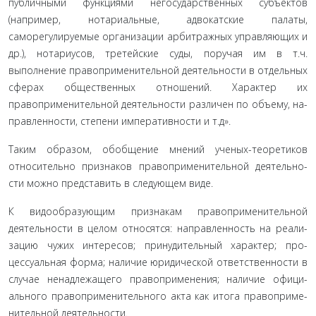
публичны­ми функциями негосударственных субъектов
(например, нота­риальные, адвокатские палаты,
саморегулируемые организации арбитражных управляющих и
др.), нотариусов, третейские суды, поручая им в т.ч.
выполнение правоприменительной деятель­ности в отдельных
сферах общественных отношений. Характер их
правоприменительной деятельности различен по объему, на­
правленности, степени императивности и т.д».
Таким образом, обобщение мнений ученых-теоретиков
относительно признаков правоприменительной деятельно­
сти можно представить в следующем виде.
К видообразующим признакам правоприменительной
деятельности в целом относятся: направленность на реали­
зацию чужих интересов; принудительный характер; про­
цессуальная форма; наличие юридической ответственности в
случае ненадлежащего правоприменения; наличие офици­
ального правоприменительного акта как итога правоприме­
нительной деятельности.