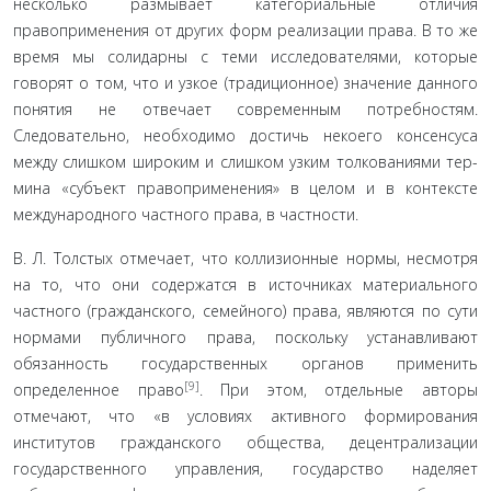
несколько размывает категориальные отличия
правоприменения от других форм реализации права. В то же
время мы солидарны с теми ис­следователями, которые
говорят о том, что и узкое (традицион­ное) значение данного
понятия не отвечает современным потреб­ностям.
Следовательно, необходимо достичь некоего консенсуса
между слишком широким и слишком узким толкованиями тер­
мина «субъект правоприменения» в целом и в контексте
между­народного частного права, в частности.
В. Л. Толстых отмечает, что коллизионные нормы, несмотря
на то, что они содержатся в источниках материального
частного (гражданского, семейного) права, являются по сути
нормами пу­бличного права, поскольку устанавливают
обязанность государ­ственных органов применить
[9]
определенное право
. При этом, отдельные авторы
отмечают, что «в условиях активного форми­рования
институтов гражданского общества, децентрализации
государственного управления, государство наделяет