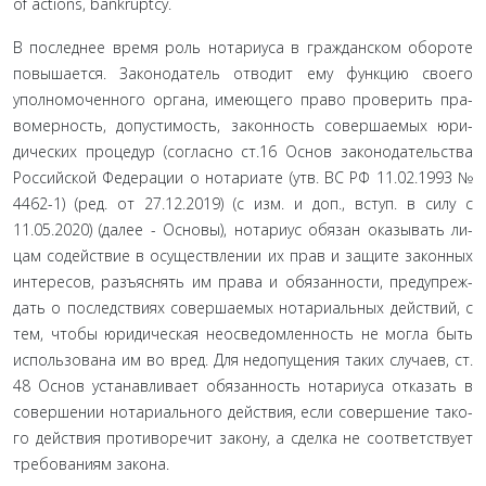
of actions, bankruptcy.
В последнее время роль нотариуса в гражданском обо­роте
повышается. Законодатель отводит ему функцию своего
уполномоченного органа, имеющего право проверить пра­
вомерность, допустимость, законность совершаемых юри­
дических процедур (согласно ст.16 Основ законодательства
Российской Федерации о нотариате (утв. ВС РФ 11.02.1993 №
4462-1) (ред. от 27.12.2019) (с изм. и доп., вступ. в силу с
11.05.2020) (далее - Основы), нотариус обязан оказывать ли­
цам содействие в осуществлении их прав и защите законных
интересов, разъяснять им права и обязанности, предупреж­
дать о последствиях совершаемых нотариальных действий, с
тем, чтобы юридическая неосведомленность не могла быть
использована им во вред. Для недопущения таких случаев, ст.
48 Основ устанавливает обязанность нотариуса отказать в
совершении нотариального действия, если совершение тако­
го действия противоречит закону, а сделка не соответствует
требованиям закона.