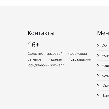
Контакты
Ме
16+
DOI
Средство массовой информации -
Нов
сетевое издание "
Евразийский
юридический журнал
".
Наши
Кон
Юрид
Поис