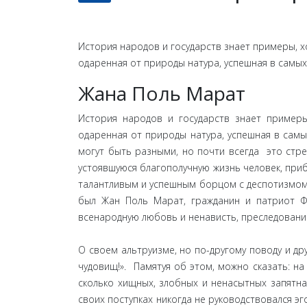
История народов и государств знает примеры, хо
одаренная от природы натура, успешная в самых 
Жана Поль Марат
История народов и государств знает примеры,
одаренная от природы натура, успешная в самых
могут быть разными, но почти всегда это стрем
устоявшуюся благополучную жизнь человек, приб
талантливым и успешным борцом с деспотизмом 
был Жан Поль Марат, гражданин и патриот Ф
всенародную любовь и ненависть, преследовани
О своем альтруизме, но по-другому поводу и др
чудовищ!». Памятуя об этом, можно сказать: н
сколько хищных, злобных и ненасытных запятна
своих поступках никогда не руководствовался эг