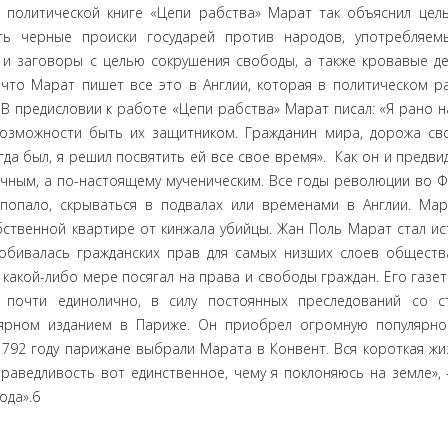
й политической книге «Цепи рабства» Марат так объяснил цел
ыть черные происки государей против народов, употребляе
 и заговоры с целью сокрушения свободы, а также кровавые де
то Марат пишет все это в Англии, которая в политическом р
В предисловии к работе «Цепи рабства» Марат писал: «Я рано н
возможности быть их защитником. Гражданин мира, дорожа св
да был, я решил посвятить ей все свое время». Как он и предвид
ичным, а по-настоящему мученическим. Все годы революции во 
 попало, скрываться в подвалах или временами в Англии. Ма
обственной квартире от кинжала убийцы. Жан Поль Марат стал и
обивалась гражданских прав для самых низших слоев обществ
 какой-либо мере посягал на права и свободы граждан. Его газет
и почти единолично, в силу постоянных преследований со 
лярном изданием в Париже. Он приобрел огромную популярно
792 году парижане выбрали Марата в Конвент. Вся короткая жи
раведливость вот единственное, чему я поклоняюсь на земле», 
ода».6