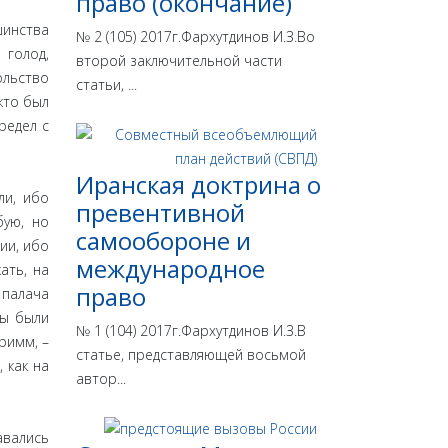
право (окончание)
шинства
№ 2 (105) 2017г.Фархутдинов И.З.Во
 голод,
второй заключительной части
ольство
статьи, ...
кто был
редел с
Иранская доктрина о
ли, ибо
превентивной
бую, но
самообороне и
ии, ибо
международное
ать, на
право
 палача
цы были
№ 1 (104) 2017г.Фархутдинов И.З.В
римм, –
статье, представляющей восьмой
 как на
автор...
вались