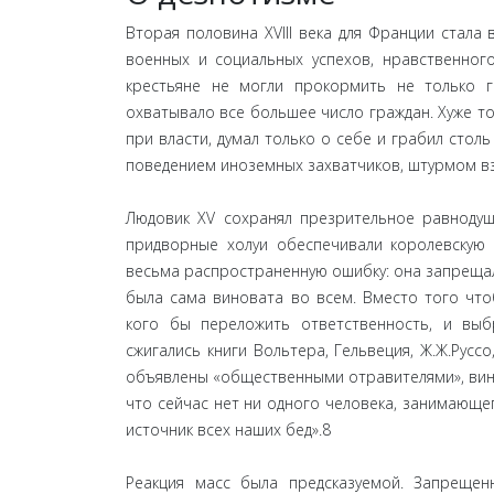
Вторая половина XVIII века для Франции стал
военных и социальных успехов, нравственного
крестьяне не могли прокормить не только г
охватывало все большее число граждан. Хуже т
при власти, думал только о себе и грабил стол
поведением иноземных захватчиков, штурмом вз
Людовик XV сохранял презрительное равнодуш
придворные холуи обеспечивали королевскую 
весьма распространенную ошибку: она запрещала
была сама виновата во всем. Вместо того что
кого бы переложить ответственность, и выбр
сжигались книги Вольтера, Гельвеция, Ж.Ж.Рус
объявлены «общественными отравителями», винов
что сейчас нет ни одного человека, занимающег
источник всех наших бед».8
Реакция масс была предсказуемой. Запреще