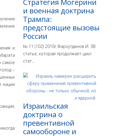
Стратегия Могерини
и военная доктрина
Трампа:
ручении
предстоящие вызовы
емление
России
№ 11 (102) 2016г.Фархутдинов И. ЗВ
нения и
статье, которая продолжает цикл
 Марата
стат...
о самое
голод –
ишенных
й нации
Израильская
ранции,
доктрина o
превентивной
никогда
самообороне и