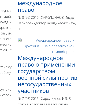
международное
право
следний
итуций.
№ 8 (99) 2016г.ФАРХУТДИНОВ Инсур
вождя и
Забировичдоктор юридических наук,
торым в
ве...
слы, их
а в его
еместно
ться с
Международное
право о применении
ить ему
государством
вободу,
военной силы против
негосударственных
участников
рук оно
о своей
№ 7 (98) 2016г.Фархутдинов И.З. В
статье, которая является пятым