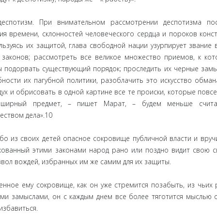
 деспотизм. При внимательном рассмотрении деспотизма по
я времени, склонностей человеческого сердца и пороков конст
льзуясь их защитой, глава свободной нации узурпирует звание 
 законов; рассмотреть все великое множество приемов, к ко
ы подорвать существующий порядок; проследить их черные замы
бности их пагубной политики, разоблачить это искусство обман
дух и обрисовать в одной картине все те происки, которые повс
обширный предмет, – пишет Марат, – будем меньше счита
еством дела».10
бо из своих детей опасное сокровище публичной власти и вруч
скованный этими законами народ рано или поздно видит свою с
вол вождей, избранных им же самим для их защиты.
ренное ему сокровище, как он уже стремится позабыть, из чьих 
ми замыслами, он с каждым днем все более тяготится мыслью 
избавиться.