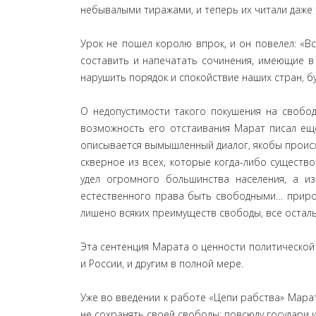
небывалыми тиражами, и теперь их читали даже те
Урок не пошел королю впрок, и он повелел: «Вс
составить и напечатать сочинения, имеющие в 
нарушить порядок и спокойствие наших стран, б
О недопустимости такого покушения на свобод
возможность его отстаивания Марат писал еще
описывается вымышленный диалог, якобы происх
скверное из всех, которые когда-либо существо
удел огромного большинства населения, а и
естественного права быть свободными… природ
лишено всяких преимуществ свободы, все остал
Эта сентенция Марата о ценности политической 
и России, и другим в полной мере.
Уже во введении к работе «Цепи рабства» Марат 
не сохранять своей свободы: повсюду государи ид