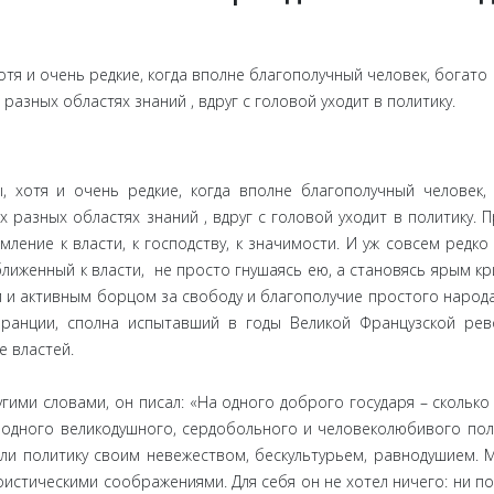
тя и очень редкие, когда вполне благополучный человек, богато
разных областях знаний , вдруг с головой уходит в политику.
 хотя и очень редкие, когда вполне благополучный человек,
 разных областях знаний , вдруг с головой уходит в политику. 
ление к власти, к господству, к значимости. И уж совсем редко
лиженный к власти, не просто гнушаясь ею, а становясь ярым кр
и активным борцом за свободу и благополучие простого народа
ранции, сполна испытавший в годы Великой Французской ре
е властей.
угими словами, он писал: «На одного доброго государя – сколько
а одного великодушного, сердобольного и человеколюбивого пол
ли политику своим невежеством, бескультурьем, равнодушием. 
оистическими соображениями. Для себя он не хотел ничего: ни по