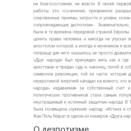
ни благосостояния, ни власти. В своей перво
работы: это «сочинение, призванное раскр
сокровенные приемы, хитрости и уловки, козни
сопровождающие деспотизм». Знаменательно, ч
была в те времена передовой страной Европы. 
ценить права человека и никогда не упускал 
апостолом которой, а иногда и мучеником я всег
поприще для него оказалось не просто драмат
«Друг народа» был принужден жить как и где
арестован и предан суду и, наконец, погиб в с
символом революции, той ее части, которая д
неукротимой энергией нападал на всякого, кто в
народа», издаваемая за собственный счет 
политических противников стала самым попу
неустрашимый и истинный защитник народа. В 1
была посвящена служению народу. «Истина и сп
Жан Поль Марат в одном из номеров «Друга нар
О дезпотизме