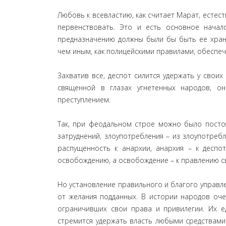
Любовь к всевластию, как считает Марат, естес
первенствовать. Это и есть основное начал
предназначению должны были бы быть ее храни
чем иным, как полицейскими правилами, обесп
Захватив все, деспот силится удержать у свои
священной в глазах угнетенных народов, о
преступлением.
Так, при феодальном строе можно было постоя
затруднений, злоупотребления – из злоупотребл
распущенность к анархии, анархия – к деспот
освобождению, а освобождение – к правлению с
Но установление правильного и благого управле
от желания подданных. В истории народов оч
ограничивших свои права и привилегии. Их е
стремится удержать власть любыми средствами