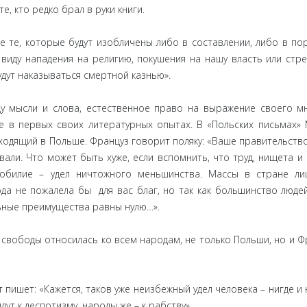
, кто редко брал в руки книги.
е те, которые будут изобличены либо в составлении, либо в по
виду нападения на религию, покушения на нашу власть или стр
удут наказываться смертной казнью».
у мысли и слова, естественное право на выражение своего м
 в первых своих литературных опытах. В «Польских письмах»
одящий в Польше. Француз говорит поляку: «Ваше правительств
вали. Что может быть хуже, если вспомнить, что труд, нищета и 
зобилие – удел ничтожного меньшинства. Массы в стране л
а не пожалела бы для вас благ, но так как большинство люде
ьные преимущества равны нулю…».
свободы относилась ко всем народам, не только Польши, но и Ф
пишет: «Кажется, таков уже неизбежный удел человека – нигде и 
ут к деспотизму, народы же – к рабству».