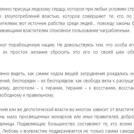
твенно присуща людскому сердцу, которое при любых условиях ст
о злоупотреблений властью, которое совершают те, кто по
телями; вот источник рабства среди людей… повсюду законы 
ечивающими властителям спокойное пользование награбленным.
х ног порабощенную нацию. Не довольствуясь тем, что особа ег
н их простое желание сбросить это иго со своей шеи объ
нно видеть, как самим ходом вещей затруднения рождались и
ений, беспорядки – из беспорядков; как свобода вела к распуще
изму, деспотизм – к тирании, тирания – к восстанию, восста
вободному и правильному.
ния или же деспотической власти во многом зависит от властител
ень мало просвещенных монархов или иных правителей, добр
диницы. Подавляющие большинство составляют те, кто всеми
. Любовь к всевластию поддерживается не только самим самод