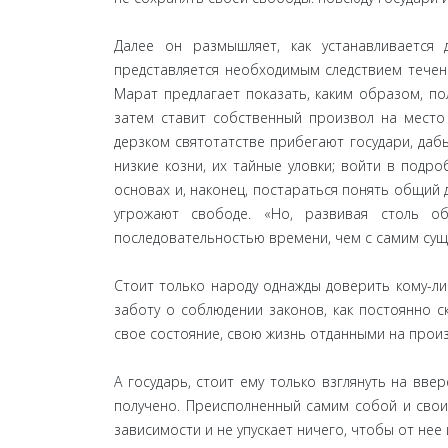
Далее он размышляет, как устанавливается
представляется необходимым следствием течени
Марат предлагает показать, каким образом, по
затем ставит собственный произвол на место
дерзком святотатстве прибегают государи, даб
низкие козни, их тайные уловки; войти в подро
основах и, наконец, постараться понять общий 
угрожают свободе. «Но, развивая столь 
последовательностью времени, чем с самим сущ
Стоит только народу однажды доверить кому-ли
заботу о соблюдении законов, как постоянно 
свое состояние, свою жизнь отданными на произ
А государь, стоит ему только взглянуть на вве
получено. Преисполненный самим собой и свои
зависимости и не упускает ничего, чтобы от нее 