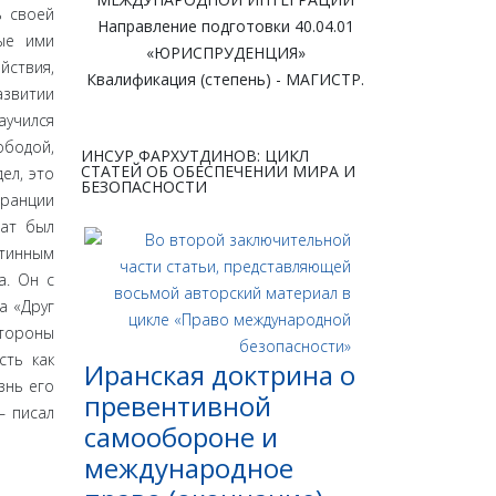
ь своей
Направление подготовки 40.04.01
мые ими
«ЮРИСПРУДЕНЦИЯ»
йствия,
Квалификация (степень) - МАГИСТР.
азвитии
аучился
ободой,
ИНСУР ФАРХУТДИНОВ: ЦИКЛ
СТАТЕЙ ОБ ОБЕСПЕЧЕНИИ МИРА И
ел, это
БЕЗОПАСНОСТИ
Франции
рат был
стинным
а. Он с
а «Друг
стороны
сть как
Иранская доктрина о
знь его
превентивной
– писал
самообороне и
международное