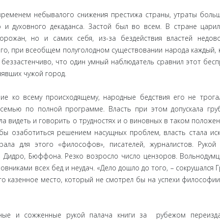
а временем небывалого снижения престижа страны, утраты боль
 и духовного декаданса. Застой был во всем. В стране царил
орожан, но и самих себя, из-за бездействия властей недов
ого, при всеобщем полуголодном существовании народа каждый, 
ь беззастенчиво, что один умный наблюдатель сравнил этот бесп
явших чужой город.
ие ко всему происходящему, народные бедствия его не трога
семью по полной программе. Власть при этом допускала гру
 видеть и говорить о трудностях и о виновных в таком положен
бы озаботиться решением насущных проблем, власть стала иск
ала для этого «философов», писателей, журналистов. Рукой
со, Дидро, Бюффона. Резко возросло число цензоров. Вольнодум
никами всех бед и неудач. «Дело дошло до того, – сокрушался Г
о казенное место, который не смотрел бы на успехи философии,
нные и сожженные рукой палача книги за рубежом переизда