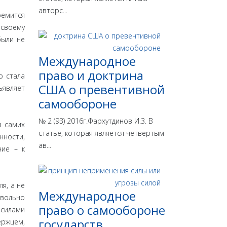
авторс...
ремится
 своему
были не
Международное
право и доктрина
о стала
США о превентивной
являет
самообороне
№ 2 (93) 2016г.Фархутдинов И.З. В
з самих
статье, которая является четвертым
нности,
ав...
ние – к
я, а не
Международное
овольно
право о самообороне
 силами
государств
ержцем,