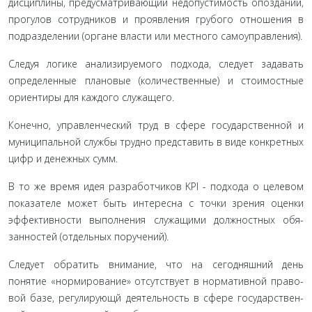
дисциплины, предусматривающий недопустимость опоз­даний,
прогулов сотрудников и проявления грубого отно­шения в
подразделении (органе власти или местного само­управления).
Следуя логике анализируемого подхода, следует зада­вать
определенные плановые (количественные) и стоимост­ные
ориентиры для каждого служащего.
Конечно, управленческий труд в сфере государственной и
муниципальной службы трудно представить в виде кон­кретных
цифр и денежных сумм.
В то же время идея разработчиков KPI - подхода о целе­вом
показателе может быть интересна с точки зрения оценки
эффективности выполнения служащими должностных обя­
занностей (отдельных поручений).
Следует обратить внимание, что на сегодняшний день
понятие «нормирование» отсутствует в нормативной право­
вой базе, регулирующй деятельность в сфере государствен­