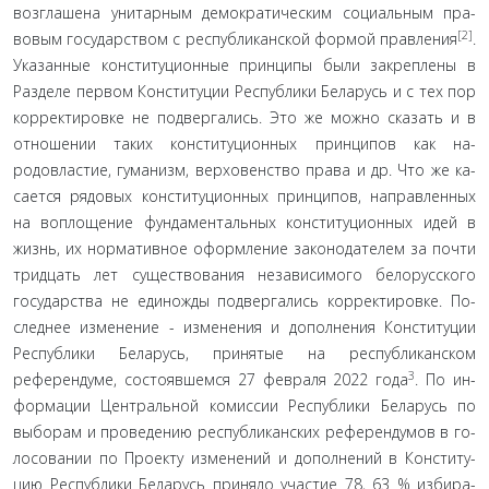
возглашена унитарным демократическим социальным пра­
[2]
вовым государством с республиканской формой правления
.
Указанные конституционные принципы были закреплены в
Разделе первом Конституции Республики Беларусь и с тех пор
корректировке не подвергались. Это же можно сказать и в
отношении таких конституционных принципов как на­
родовластие, гуманизм, верховенство права и др. Что же ка­
сается рядовых конституционных принципов, направленных
на воплощение фундаментальных конституционных идей в
жизнь, их нормативное оформление законодателем за поч­ти
тридцать лет существования независимого белорусского
государства не единожды подвергались корректировке. По­
следнее изменение - изменения и дополнения Конститу­ции
Республики Беларусь, принятые на республиканском
3
референдуме, состоявшемся 27 февраля 2022 года
. По ин­
формации Центральной комиссии Республики Беларусь по
выборам и проведению республиканских референдумов в го­
лосовании по Проекту изменений и дополнений в Конститу­
цию Республики Беларусь приняло участие 78, 63 % избира­