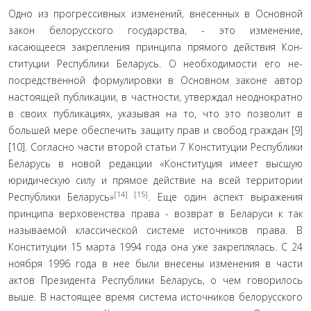
Одно из прогрессивных изменений, внесенных в Ос­новной
закон белорусского государства, - это изменение,
касающееся закрепления принципа прямого действия Кон­
ституции Республики Беларусь. О необходимости его не­
посредственной формулировки в Основном законе автор
настоящей публикации, в частности, утверждал неоднократ­но
в своих публикациях, указывая на то, что это позволит в
большей мере обеспечить защиту прав и свобод граждан [9]
[10]. Согласно части второй статьи 7 Конституции Республи­ки
Беларусь в новой редакции «Конституция имеет высшую
юридическую силу и прямое действие на всей территории
[14]
[15]
Республики Беларусь»
. Еще один аспект выражения
прин­ципа верховенства права - возврат в Беларуси к так
называе­мой классической системе источников права. В
Конституции 15 марта 1994 года она уже закреплялась. С 24
ноября 1996 года в нее были внесены изменения в части
актов Президен­та Республики Беларусь, о чем говорилось
выше. В настоя­щее время система источников белорусского