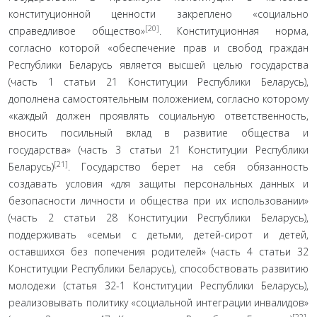
конституционной ценно­сти закреплено «социально
[20]
справедливое общество»
. Кон­ституционная норма,
согласно которой «обеспечение прав и свобод граждан
Республики Беларусь является высшей це­лью государства
(часть 1 статьи 21 Конституции Республики Беларусь),
дополнена самостоятельным положением, соглас­но которому
«каждый должен проявлять социальную ответ­ственность,
вносить посильный вклад в развитие общества и
государства» (часть 3 статьи 21 Конституции Республики
[21]
Беларусь)
. Государство берет на себя обязанность
создавать условия «для защиты персональных данных и
безопасности личности и общества при их использовании»
(часть 2 статьи 28 Конституции Республики Беларусь),
поддерживать «се­мьи с детьми, детей-сирот и детей,
оставшихся без попече­ния родителей» (часть 4 статьи 32
Конституции Республики Беларусь), способствовать развитию
молодежи (статья 32-1 Конституции Республики Беларусь),
реализовывать поли­тику «социальной интеграции инвалидов»
[22]