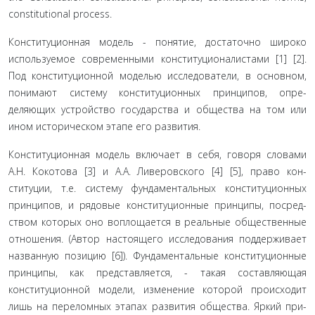
constitutional process.
Конституционная модель - понятие, достаточно широ­ко
используемое современными конституционалистами [1] [2].
Под конституционной моделью исследователи, в основ­ном,
понимают систему конституционных принципов, опре­
деляющих устройство государства и общества на том или
ином историческом этапе его развития.
Конституционная модель включает в себя, говоря слова­ми
А.Н. Кокотова [3] и А.А. Ливеровского [4] [5], право кон­
ституции, т.е. систему фундаментальных конституционных
принципов, и рядовые конституционные принципы, посред­
ством которых оно воплощается в реальные общественные
отношения. (Автор настоящего исследования поддерживает
названную позицию [6]). Фундаментальные конституцион­ные
принципы, как представляется, - такая составляющая
конституционной модели, изменение которой происходит
лишь на переломных этапах развития общества. Яркий при­