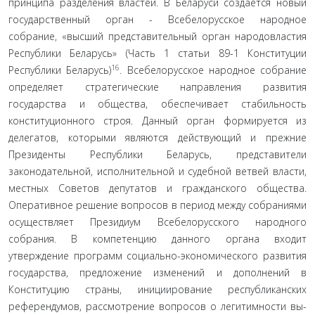
принципа разделения властей. В Беларуси создается новый
государственный орган - Всебелорусское народное
собрание, «высший представительный орган народовластия
Республи­ки Беларусь» (Часть 1 статьи 89-1 Конституции
16
Республики Беларусь)
. Всебелорусское народное собрание
определяет стратегические направления развития
государства и обще­ства, обеспечивает стабильность
конституционного строя. Данный орган формируется из
делегатов, которыми явля­ются действующий и прежние
Президенты Республики Бе­ларусь, представители
законодательной, исполнительной и судебной ветвей власти,
местных Советов депутатов и граж­данского общества.
Оперативное решение вопросов в период между собраниями
осуществляет Президиум Всебелорусско­го народного
собрания. В компетенцию данного органа вхо­дит
утверждение программ социально-экономического раз­вития
государства, предложение изменений и дополнений в
Конституцию страны, инициирование республиканских
референдумов, рассмотрение вопросов о легитимности вы­