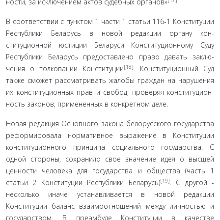
ности, за исключением актов судебных органов»
.
В соответствии с пунктом 1 части 1 статьи 116-1 Консти­туции
Республики Беларусь в новой редакции органу кон­
ституционной юстиции Беларуси Конституционному Суду
Республики Беларусь предоставлено право давать заклю­
[18]
чения о толковании Конституции
. Конституционный Суд
также сможет рассматривать жалобы граждан на нарушения
их конституционных прав и свобод, проверяя конституцион­
ность законов, примененных в конкретном деле.
Новая редакция Основного закона белорусского государ­ства
реформировала нормативное выражение в Конститу­ции
конституционного принципа социального государства. С
одной стороны, сохранило свое значение идея о высшей
ценности человека для государства и общества (часть 1
[19]
статьи 2 Конституции Республики Беларусь)
. С другой -
несколько иначе устанавливается в новой редакции
Конституции баланс взаимоотношений между личностью и
государством. В преамбуле Конституции в качестве