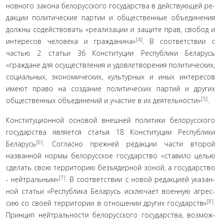
новного закона белорусского государства в действующей ре­
дакции политические партии и общественные объединения
должны содействовать «реализации и защите прав, свобод и
[4]
интересов человека и гражданина»
. В соответствии с
частью 2 статьи 36 Конституции Республики Беларусь
«граждане для осуществления и удовлетворения политических,
соци­альных, экономических, культурных и иных интересов
име­ют право на создание политических партий и других
[5]
обще­ственных объединений и участие в их деятельности»
.
Конституционной основой внешней политики бело­русского
государства является статья 18 Конституции Респу­блики
[6]
Беларусь
. Согласно прежней редакции части второй
названной нормы белорусское государство «ставило целью
сделать свою территорию безъядерной зоной, а государство
[7]
- нейтральным»
. В соответствии с новой редакцией указан­
ной статьи «Республика Беларусь исключает военную агрес­
[8]
сию со своей территории в отношении других государств»
.
Принцип нейтральности белорусского государства, возмож­