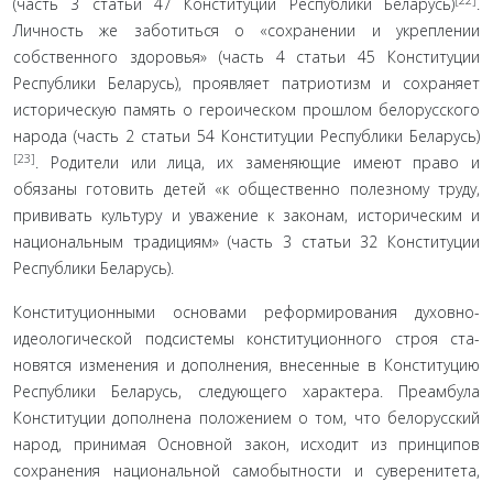
(часть 3 статьи 47 Конституции Республики Беларусь)
.
Личность же забо­титься о «сохранении и укреплении
собственного здоровья» (часть 4 статьи 45 Конституции
Республики Беларусь), про­являет патриотизм и сохраняет
историческую память о ге­роическом прошлом белорусского
народа (часть 2 статьи 54 Конституции Республики Беларусь)
[23]
. Родители или лица, их заменяющие имеют право и
обязаны готовить детей «к обще­ственно полезному труду,
прививать культуру и уважение к законам, историческим и
национальным традициям» (часть 3 статьи 32 Конституции
Республики Беларусь).
Конституционными основами реформирования духов­но-
идеологической подсистемы конституционного строя ста­
новятся изменения и дополнения, внесенные в Конституцию
Республики Беларусь, следующего характера. Преамбула
Конституции дополнена положением о том, что белорус­ский
народ, принимая Основной закон, исходит из принци­пов
сохранения национальной самобытности и суверенитета,