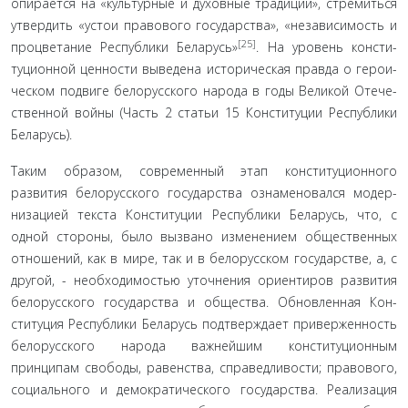
опирается на «культурные и духовные традиции», стремить­ся
утвердить «устои правового государства», «независимость и
[25]
процветание Республики Беларусь»
. На уровень консти­
туционной ценности выведена историческая правда о герои­
ческом подвиге белорусского народа в годы Великой Отече­
ственной войны (Часть 2 статьи 15 Конституции Республики
Беларусь).
Таким образом, современный этап конституционного
развития белорусского государства ознаменовался модер­
низацией текста Конституции Республики Беларусь, что, с
одной стороны, было вызвано изменением общественных
от­ношений, как в мире, так и в белорусском государстве, а, с
другой, - необходимостью уточнения ориентиров развития
белорусского государства и общества. Обновленная Кон­
ституция Республики Беларусь подтверждает привержен­ность
белорусского народа важнейшим конституционным
принципам свободы, равенства, справедливости; правового,
социального и демократического государства. Реализация