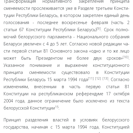
Трансформация нормативного закрепления принципа
сменяемости прослеживается уже в Разделе третьем Консти­
туции Республики Беларусь, в котором закреплен единый день
голосования - последнее воскресенье февраля (часть 2
[9]
статьи 67 Конституции Республики Беларусь)
. Срок полно­
мочий белорусского парламента - Национального собрания
Беларуси увеличен с 4 до 5 лет. Согласно новой редакции ча­
сти первой статьи 81 Основного закона «одно и то же лицо
[10]
может быть Президентом не более двух сроков»
.
Указанное понимание и выражение конституционного
принципа сме­няемости существовало в Конституции
[11]
[12] [13]
Республики Бела­русь 15 марта 1994 года
. Согласно
изменениям, внесенным в часть первую статьи 81
Конституции на республиканском референдуме 17 октября
2004 года, данное ограничение было исключено из текста
15
белорусской Конституции
.
Принцип разделения властей в условиях белорусско­го
государства, начиная с 15 марта 1994 года, Конституци­ей