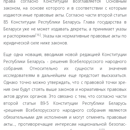
права согласно Конституции возглавляется Основным
законом, на основе которого и в соответствии с которым
издаются иные право­вые акты. Согласно части второй статьи
85 Конституции Ре­спублики Беларусь Глава государства в
Беларуси уже не мо­жет издавать декреты, а принимает указы
[16]
и распоряжения
. Указы как нормативные правовые акты по
юридической силе ниже законов.
Еще одна новация, вводимая новой редакцией Консти­туции
Республики Беларусь - решения Всебелорусского на­родного
собрания. Относительно их сущности и значения
исследователям в дальнейшем еще предстоит высказаться.
Однако точно можно утверждать, что с правовой точки зре­
ния они будут стоять выше законов и нормативных право­вых
актов других органов. Это связано с тем, что согласно части
второй статьи 89-5 Конституции Республики Беларусь
«решения Всебелорусского народного собрания являются
обязательными для исполнения и могут отменять правовые
акты..., противоречащие интересам национальной безопас­
[17]