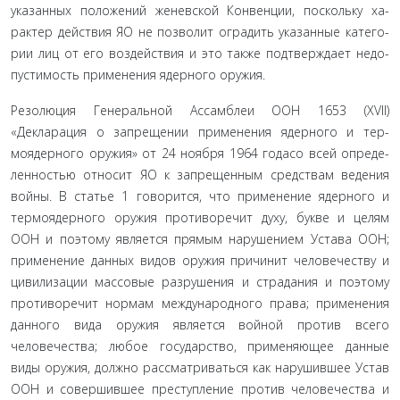
указанных положений женевской Конвенции, поскольку ха­
рактер действия ЯО не позволит оградить указанные катего­
рии лиц от его воздействия и это также подтверждает недо­
пустимость применения ядерного оружия.
Резолюция Генеральной Ассамблеи ООН 1653 (XVII)
«Декларация о запрещении применения ядерного и тер­
моядерного оружия» от 24 ноября 1964 годасо всей опреде­
ленностью относит ЯО к запрещенным средствам ведения
войны. В статье 1 говорится, что применение ядерного и
термоядерного оружия противоречит духу, букве и целям
ООН и поэтому является прямым нарушением Устава ООН;
применение данных видов оружия причинит челове­честву и
цивилизации массовые разрушения и страдания и поэтому
противоречит нормам международного права; применения
данного вида оружия является войной про­тив всего
человечества; любое государство, применяющее данные
виды оружия, должно рассматриваться как нару­шившее Устав
ООН и совершившее преступление против человечества и