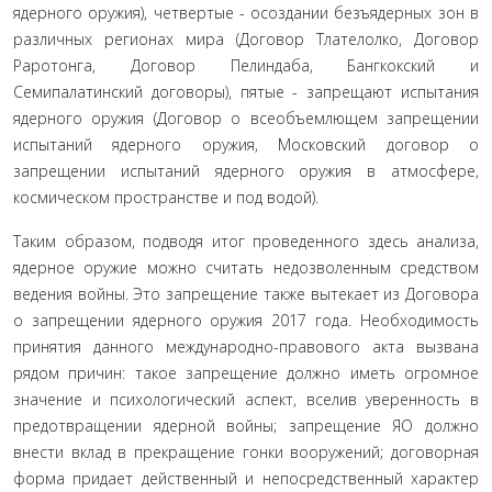
ядерного оружия), четвертые - осоздании безъядерных зон в
различных ре­гионах мира (Договор Тлателолко, Договор
Раротонга, Договор Пелиндаба, Бангкокский и
Семипалатинский договоры), пятые - запрещают испытания
ядерного ору­жия (Договор о всеобъемлющем запрещении
испытаний ядерного оружия, Московский договор о
запрещении испытаний ядерного оружия в атмосфере,
космическом пространстве и под водой).
Таким образом, подводя итог проведенного здесь анали­за,
ядерное оружие можно считать недозволенным средством
ведения войны. Это запрещение также вытекает из Договора
о запрещении ядерного оружия 2017 года. Необходимость
принятия данного международно-правового акта вызвана
рядом причин: такое запрещение должно иметь огромное
значение и психологический аспект, вселив уверенность в
предотвращении ядерной войны; запрещение ЯО должно
внести вклад в прекращение гонки вооружений; договорная
форма придает действенный и непосредственный характер