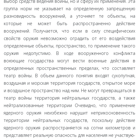
выбор средств ведения войны, но и сферу их при­менения. Эта
группа норм не указывает на определенную запрещенную
разновидность вооружений, а уточняет те объекты, на
которые не может быть распространенно действие
вооружений. Получается, что если в силу спец­ифических
свойств оружия невозможно оградить от его воздействия
определенные объекты, пространство, то применение такого
оружия недопустимо. В ходе воору­женного конфликта
воюющие государства могут вести во­енные действия в
определенных пространственных преде­лах, что составляет
театр войны. В объем данного понятия входят сухопутная,
воздушная и морская территория го­сударств, открытое море
и воздушное пространство над ним. Не могут превращаться в
театр войны территория нейтральных государств, а также
нейтрализованные территории Очевидно, что применение
ядерного оружия неизбежно нарушит неприкосновенность
территории нейтральных государств, поскольку действие
ядерного оружия распространяется на сотни километров и
пред­ставляет реальную опасность для населения не участвую­