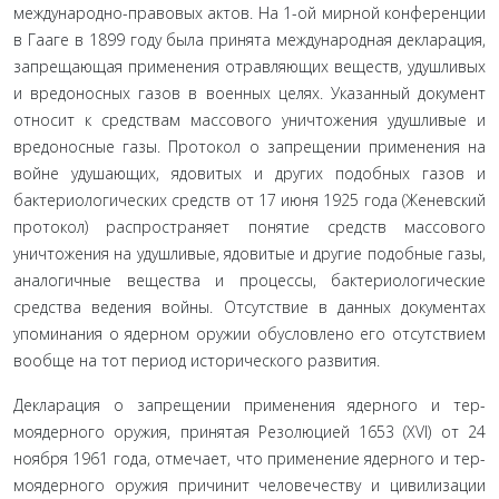
международно-правовых актов. На 1-ой мирной кон­ференции
в Гааге в 1899 году была принята международ­ная декларация,
запрещающая применения отравляющих веществ, удушливых
и вредоносных газов в военных целях. Указанный документ
относит к средствам массового уничто­жения удушливые и
вредоносные газы. Протокол о запреще­нии применения на
войне удушающих, ядовитых и других подобных газов и
бактериологических средств от 17 июня 1925 года (Женевский
протокол) распространяет понятие средств массового
уничтожения на удушливые, ядовитые и другие подобные газы,
аналогичные вещества и процессы, бактериологические
средства ведения войны. Отсутствие в данных документах
упоминания о ядерном оружии обуслов­лено его отсутствием
вообще на тот период исторического развития.
Декларация о запрещении применения ядерного и тер­
моядерного оружия, принятая Резолюцией 1653 (XVI) от 24
ноября 1961 года, отмечает, что применение ядерного и тер­
моядерного оружия причинит человечеству и цивилизации