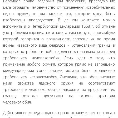
народное право содержит ряд положений, преследую­щих
цель оградить человечество от применения истреби­тельных
видов оружия, в том числе и тех, которые могут быть
изобретены впоследствии. В данном контексте мож­но
вспомнить и о Петербургской декларации 1868 г. об отмене
употребления взрывчатых и зажигательных пуль, в преамбуле
которой говорится о возможности запре­щения во время
войны известного вида снарядов и уста­новления границ, в
которых потребности войны долж­ны останавливаться перед
требованием человеколюбия. Речь идет о том, что
применение любого оружия, которое прямо не запрещено
международными соглашениями, должно быть ограничено
требованием человеколюбия. Очевидно, что обозначенные
нами свойства ядерного ору­жия не соответствуют
требованиям человеколюбия и на­ходятся за пределами тех
границ, которые допустимы на основе критерия
человеколюбия.
Действующее международное право ограничивает не только