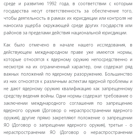
среде и развитию 1992 года, в соответ­ствии с которым
государства несут ответственность за обеспечение того,
чтобы деятельность в рамках их юрис­дикции или контроля не
наносила ущерба окружающей среде других государств или
районов за пределами дей­ствия национальной юрисдикции.
Как было отмечено в начале нашего исследования, в
действующем международном праве уже имеются нормы,
которые относятся к ядерному оружию непосредственно и
несмотря на их ограниченный характер, они содержат ряд
важных положений по ядерному разоружению. Боль­шинство
из них относятся к различным аспектам ядерной проблемы и
не дают ядерному оружию квалификацию как запрещенному
средству ведения войны. Одни нормы содержат требование о
заключении международного со­глашения по запрещению
ядерного оружия (Договор о нераспространении ядерного
оружия), другие прямо за­крепляют положение о запрещении
ЯО (Договор о запре­щении ядерного оружия), третьи - о
нераспространении ЯО (Договор о нераспространении