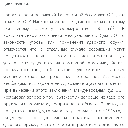
цивилизации.
Говоря о роли резолюций Генеральной Ассамблеи ООН, как
отмечает О. И. Ильинская, их не всегда легко привязать к тому
10
или иному элементу формирования обычая
. В
Консультативном заключении Международ­ного Суда ООН о
законности угрозы или применения ядерного оружия,
отмечается что в отдельных случаях резолюции могут
представлять важные элементы дока­зательства для
установления существования то или иной нормы или действия
правила opiniojuris; чтобы выяснить, удовлетворяет ли таким
условиям конкретная резолюция Генеральной Ассамблеи,
необходимо исследовать её со­держание и условия принятия.
При вынесении этого за­ключения Международный суд ООН
исследовал вопрос о том, вытекает ли запрещение ядерного
оружия из между­народно-правового обычая. В докладах,
представленных Суду, государства утверждали, что с 1945 года
существует последовательная практика неприменения
ядерного ору­жия, и это является выражением opiniojuris со