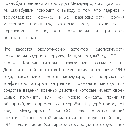
преамбул правовых актов, судья Международного суда ООН
М. Шахабуддин приходит к выводу о том, что ядерное и
термоядерное оружие, иные разновидности оружия
массового поражения, которые могут появиться в
перспективе, не подлежат применения ни при каких
обстоятельствах.
Что касается экологических аспектов недопустимо­сти
применения ядерного оружия, Международный суд ООН в
своем Консультативном заключении ссылался на
Дополнительный протокол I к Женевским конвенциям 1949
года, касающийся жертв международных вооружен­ных
конфликтов, который запрещает применять методы или
средства ведения военных действий, которые имеют своей
целью причинить или, как можно ожидать, причи­нят
обширный, долговременный и серьёзный ущерб при­родной
среде. Международный суд ООН также отметил общий
принцип Стокгольмской декларации по окружа­ющей среде
1972 года и Рио-де-Жанейрской декларации по окружающей