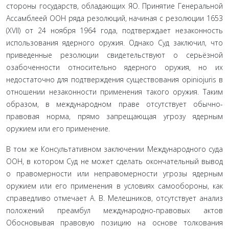
стороны государств, обладающих ЯО. Принятие Генеральной
Ас­самблеей ООН ряда резолюций, начиная с резолюции 1653
(XVII) от 24 ноября 1964 года, подтверждает незакон­ность
использования ядерного оружия. Однако Суд за­ключил, что
приведенные резолюции свидетельствуют о серьёзной
озабоченности относительно ядерного оружия, но их
недостаточно для подтверждения существования opiniojuris в
отношении незаконности применения тако­го оружия. Таким
образом, в международном праве от­сутствует обычно-
правовая норма, прямо запрещающая угрозу ядерным
оружием или его применение.
В том же Консультативном заключении Междуна­родного суда
ООН, в котором Суд не может сделать окон­чательный вывод
о правомерности или неправомерности угрозы ядерным
оружием или его применения в условиях самообороны, как
справедливо отмечает А. В. Мелешников, отсутствует анализ
положений преамбул междуна­родно-правовых актов
Обосновывая правовую позицию на основе толкования