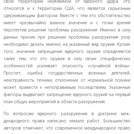
свою территорию неуязвимой от ядерного удара. Это
относится и к территории США, что является серьезным
сдерживающим фактором. Вместе с тем это обстоятельство
имеет чрезвычайно важное значение и с точки зрения
перспектив решения проблемы разоруже­ния. Именно в силу
данных причин при решении про­блемы разоружения упор
необходимо делать именно на указанный вид оружия. Кроме
того, значение запреще­ния ядерного оружия определяется
также тем, что это оружие в силу своих специфических
особенностей усили­вает опасность «случайной войны».
Просчет, ошибка го­сударственных военных деятелей,
неисправность техники, отклонение от нормальной психики
может привести к не­поправимым последствиям. Указанные
факторы выдвига­ют запрещение ядерного оружия на первый
план общих мероприятий в области разоружения.
По вопросам ядерного разоружения в доктрине меж­
дународного права написано немало работ. Большинство
авторов отмечают, что современное международное право