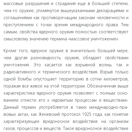
массовые разрушения и страдания еще в большей степени,
чем-то оружие, упомянутое вышеуказанными деклараци­ями и
соглашениями как противоречащим законам чело­вечности и
преступлением с точки зрения международного права. Тем
самым, свойства ядерного оружия полностью со­ответствуют
смысловому значению термина «массовое унич­тожение».
Кроме того, ядерное оружие в значительно большей мере,
чем другая разновидность оружия, обладает свойства­ми
уничтожения. Это касается как взрывной волны, так и
радиоактивного и термического воздействия. Взрыв только
одной бомбы опустошает территорию в сотни километров,
поражая все живое на этой территории. Обозначенная выше
характеристика ядерного оружия позволяет с полным осно­
ванием отнести его к «ядовитым процессам и веществам».
Данный термин употребляется в таких международно-пра­
вовых актах, как Женевский протокол 1925 года, как поня­тие
характеризующее вредоносное воздействие на организм
газов, процессов и веществ. Такое вредоносное воздействие