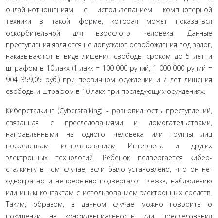
онлайн-отношениям с использованием ком­пьютерной
техники в такой форме, которая может пока­заться
оскорбительной для взрослого человека. Данные
преступления являются не допускают освобождения под залог,
наказываются в виде лишения свободы сроком до 5 лет и
штрафом в 10 лакх (1 лакх = 100 000 рупий, 1 000 000 рупий =
904 359,05 руб.) при первичном осуждении и 7 лет лишения
свободы и штрафом в 10 лакх при последующих осуждениях.
Киберсталкинг (Cyberstalking) - разновидность пре­ступлений,
связанная с преследованиями и домогатель­ствами,
направленными на одного человека или группы лиц
посредствам использованием Интернета и других
электронных технологий. Ребенок подвергается кибер-
сталкингу в том случае, если было установлено, что он не­
однократно и непрерывно подвергался слежке, наблюде­нию
или иным контактам с использованием электронных средств.
Таким, образом, в данном случае можно говорить о
покушении на конфиденциальность или преследования