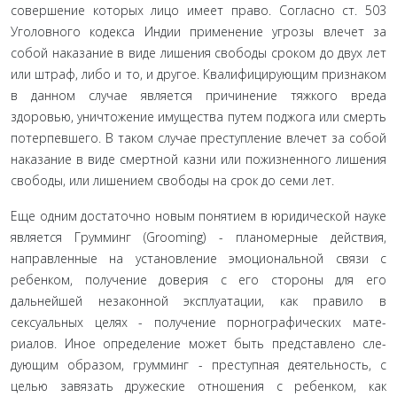
совершение которых лицо имеет право. Согласно ст. 503
Уголовного кодекса Индии при­менение угрозы влечет за
собой наказание в виде лише­ния свободы сроком до двух лет
или штраф, либо и то, и другое. Квалифицирующим признаком
в данном случае является причинение тяжкого вреда
здоровью, уничтоже­ние имущества путем поджога или смерть
потерпевшего. В таком случае преступление влечет за собой
наказание в виде смертной казни или пожизненного лишения
свобо­ды, или лишением свободы на срок до семи лет.
Еще одним достаточно новым понятием в юридиче­ской науке
является Грумминг (Grooming) - планомерные действия,
направленные на установление эмоциональной связи с
ребенком, получение доверия с его стороны для его
дальнейшей незаконной эксплуатации, как правило в
сексуальных целях - получение порнографических мате­
риалов. Иное определение может быть представлено сле­
дующим образом, грумминг - преступная деятельность, с
целью завязать дружеские отношения с ребенком, как