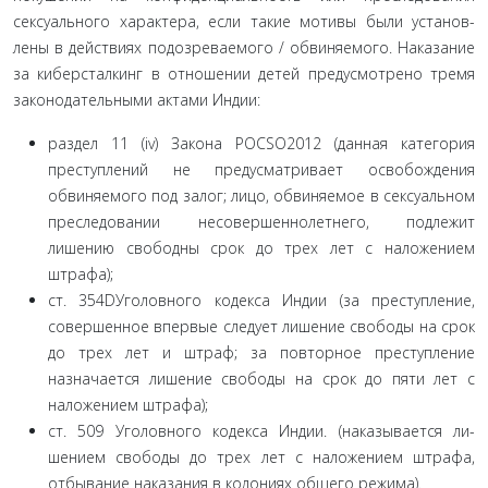
сексуального характера, если такие мотивы были установ­
лены в действиях подозреваемого / обвиняемого. Наказа­ние
за киберсталкинг в отношении детей предусмотрено тремя
законодательными актами Индии:
раздел 11 (iv) Закона POCSO2012 (данная категория
преступлений не предусматривает освобождения
обвиняе­мого под залог; лицо, обвиняемое в сексуальном
преследо­вании несовершеннолетнего, подлежит
лишению свободны срок до трех лет с наложением
штрафа);
ст. 354DУголовного кодекса Индии (за преступление,
совершенное впервые следует лишение свободы на срок
до трех лет и штраф; за повторное преступление
назначается лишение свободы на срок до пяти лет с
наложением штра­фа);
ст. 509 Уголовного кодекса Индии. (наказывается ли­
шением свободы до трех лет с наложением штрафа,
отбыва­ние наказания в колониях общего режима).