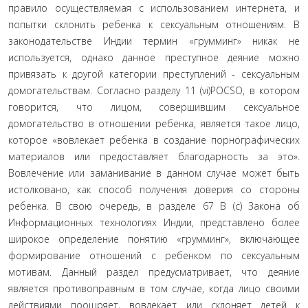
правило осуществляемая с использованием интернета, и
попытки склонить ребенка к сексуальным отношениям. В
законодательстве Индии термин «грумминг» никак не
используется, однако данное преступное деяние можно
привязать к другой категории преступлений - сексуаль­ным
домогательствам. Согласно разделу 11 (vi)POCSO, в котором
говорится, что лицом, совершившим сексуаль­ное
домогательство в отношении ребенка, является такое лицо,
которое «вовлекает ребенка в создание порногра­фических
материалов или предоставляет благодарность за это».
Вовлечение или заманивание в данном случае может быть
истолковано, как способ получения доверия со стороны
ребенка. В свою очередь, в разделе 67 В (с) За­кона об
Информационных технологиях Индии, представ­лено более
широкое определение понятию «грумминг», включающее
формирование отношений с ребенком по сексуальным
мотивам. Данный раздел предусматривает, что деяние
является противоправным в том случае, когда лицо своими
действиями поощряет, вовлекает или скло­няет детей к