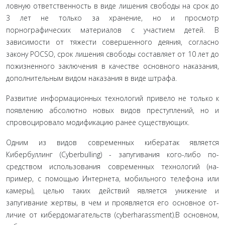
ловную ответственность в виде лишения свободы на срок до
3 лет не только за хранение, но и просмотр
порнографических материалов с участием детей. В
зависимости от тяжести со­вершенного деяния, согласно
закону POCSO, срок лишения свободы составляет от 10 лет до
пожизненного заключения в качестве основного наказания,
дополнительным видом на­казания в виде штрафа.
Развитие информационных технологий привело не только к
появлению абсолютно новых видов преступлений, но и
спровоцировало модификацию ранее существующих.
Одним из видов современных кибератак является
Кибербуллинг (Cyberbulling) - запугивания кого-либо по­
средством использования современных технологий (на­
пример, с помощью Интернета, мобильного телефона или
камеры), целью таких действий является унижение и
запугивание жертвы, в чем и проявляется его основное от­
личие от кибердомагательств (cyberharassment).B основ­ном,