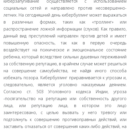
киберзапугивание осуществляется с использованием
социальных сетей и направлено против несовершенно­
летних. На сегодняшний день кибербуллинг может вы­ражаться
в различных формах, таких как «троллинг» или
распространение ложной информации (слухов). Как правило,
данный вид преступлений направлен против детей и имеет
повышенную опасность, так как в первую очередь
воздействует на психическое и эмоциональное состояние
ребенка, который вследствие сильных душев­ных переживаний
за собственную репутацию, в крайнем случае может решиться
на совершение самоубийства, не найдя иного способа
избежать позора. Кибербуллинг приравнивается к угрозам и,
следовательно, является уго­ловно наказуемым деянием.
Согласно ст. 503 Уголовного кодекса Индии, угроза
-посягательство на репутацию или собственность другого
лица, или репутацию лица, в ко­тором это лицо
заинтересовано, с целью вызвать у него тревогу или
подтолкнуть к совершению противоправных действий, или
заставить отказаться от совершения ка­ких-либо действий, на