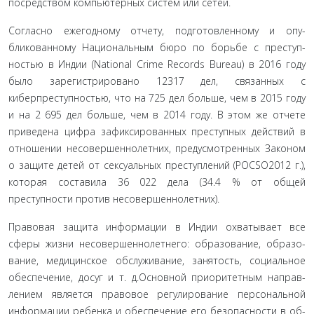
посред­ством компьютерных систем или сетей.
Согласно ежегодному отчету, подготовленному и опу­
бликованному Национальным бюро по борьбе с преступ­
ностью в Индии (National Crime Records Bureau) в 2016 году
было зарегистрировано 12317 дел, связанных с
киберпреступ­ностью, что на 725 дел больше, чем в 2015 году
и на 2 695 дел больше, чем в 2014 году. В этом же отчете
приведена цифра зафиксированных преступных действий в
отношении несо­вершеннолетних, предусмотренных Законом
о защите детей от сексуальных преступлений (POCSO2012 г.),
которая соста­вила 36 022 дела (34.4 % от общей
преступности против несо­вершеннолетних).
Правовая защита информации в Индии охватывает все
сферы жизни несовершеннолетнего: образование, образо­
вание, медицинское обслуживание, занятость, социальное
обеспечение, досуг и т. д.Основной приоритетным направ­
лением является правовое регулирование персональной
информации ребенка и обеспечение его безопасности в об­