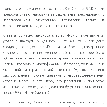
Примечательным является то, что ст. 354D и ст. 509 УК Индии
предусматривают наказание за сексуальные пресле­дования с
использованием электронных технологий только в
отношении женщин и детей женского пола.
Клевета, согласно законодательству Индии, также явля­ется
уголовно наказуемым деянием. В ст. 499 УК Индии дано
следующее определение: «Клевета - любое преднамеренное
ложное устное или письменное сообщение, которое было
публиковано в целях причинения вреда репутации лично­сти».
Если мы говорим о классификации киберугроз, то в УК Индии
мы не найдем термин «онлайн-клевета». Однако, если лицо
распространяет ложные сведения о несовершеннолет­нем,
которые могут нанести вред его репутации и при этом
использует Интернет, такие действия будут квалифицирова­ны
по ст. 499 УК Индии (клевета).
Таким образом, большинство нововведённых терминов,