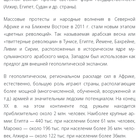
(Алжир, Египет, Судан и др. страны).
Массовые протесты и народные волнения в Северной
Африке и на Ближнем Востоке в 2011 г. стали новым этапом
«цветных революций». Так называемая арабская весна или
«твиттерные революции» в Тунисе, Египте, Йемене, Бахрей­не,
Ливии и Сирии, расположенных в историческом ядре му­
сульманского арабского мира, Западом был использован как
предлог для внешней геополитической экспансии.
В геополитическом, региональном раскладе сил в Афри­ке,
естественно, большую роль играют страны, располагаю­щие
более мощной (многочисленной, обученной, вооружен­ной и
т.д.) армией и значительным людским потенциалом. На конец
XX в. на этом континенте под ружьем находится
приблизительно около 2 млн. человек. Наиболее крупные ар­
мии: Египта — 440 тыс. при населении более 61 млн. человек,
Марокко — около 196 тыс. при населении более 36 млн. чело­
век, Алжира — около 122 тыс. при населении более 36млн.