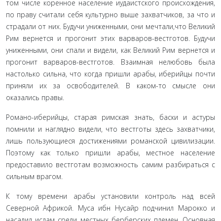
том числе коренное население иудаистского происхожде­ния,
по праву считали себя культурно выше захватчиков, за что и
страдали от них. Будучи униженными, они мечтали,что Великий
Рим вернется и прогонит этих варваров-вестготов. Будучи
униженными, они спали и видели, как Великий Рим вернется и
прогонит варваров-вестготов. Взаимная нелюбовь была
настолько сильна, что когда пришли арабы, иберийцы почти
приняли их за освободителей. В каком-то смысле они
оказались правы.
Романо-иберийцы, старая римская знать, баски и астуры
помнили и наглядно видели, что вестготы здесь захватчики,
лишь пользующиеся достижениями романской цивилиза­ции.
Поэтому как только пришли арабы, местное население
предоставило вестготам возможность самим разбираться с
сильным врагом.
К тому времени арабы установили контроль над всей
Северной Африкой. Муса ибн Нусайр подчинил Марокко и
насадил ислам среди местных берберских племен. Основ­ная