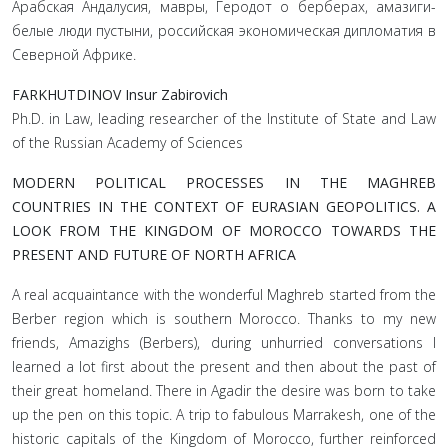
Арабская Андалусия, мавры, Геродот о берберах, амазиги-
белые люди пустыни, российская экономическая дипломатия в
Северной Африке.
FARKHUTDINOV Insur Zabirovich
Ph.D. in Law, leading researcher of the Institute of State and Law
of the Russian Academy of Sciences
MODERN POLITICAL PROCESSES IN THE MAGHREB
COUNTRIES IN THE CONTEXT OF EURASIAN GEOPOLITICS. A
LOOK FROM THE KINGDOM OF MOROCCO TOWARDS THE
PRESENT AND FUTURE OF NORTH AFRICA
A real acquaintance with the wonderful Maghreb started from the
Berber region which is southern Morocco. Thanks to my new
friends, Amazighs (Berbers), during unhurried conversations I
learned a lot first about the present and then about the past of
their great homeland. There in Agadir the desire was born to take
up the pen on this topic. A trip to fabulous Marrakesh, one of the
historic capitals of the Kingdom of Morocco, further reinforced