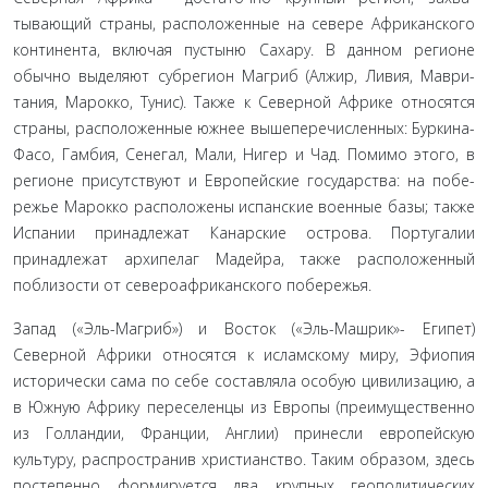
тывающий страны, расположенные на севере Африканско­го
континента, включая пустыню Сахару. В данном регионе
обычно выделяют субрегион Магриб (Алжир, Ливия, Маври­
тания, Марокко, Тунис). Также к Северной Африке относятся
страны, расположенные южнее вышеперечисленных: Бурки­на-
Фасо, Гамбия, Сенегал, Мали, Нигер и Чад. Помимо этого, в
регионе присутствуют и Европейские государства: на побе­
режье Марокко расположены испанские военные базы; так­же
Испании принадлежат Канарские острова. Португалии
принадлежат архипелаг Мадейра, также расположенный
поблизости от североафриканского побережья.
Запад («Эль-Магриб») и Восток («Эль-Машрик»- Египет)
Северной Африки относятся к исламскому миру, Эфиопия
исторически сама по себе составляла особую цивилизацию, а
в Южную Африку переселенцы из Евро­пы (преимущественно
из Голландии, Франции, Англии) принесли европейскую
культуру, распространив христи­анство. Таким образом, здесь
постепенно формируется два крупных геополитических