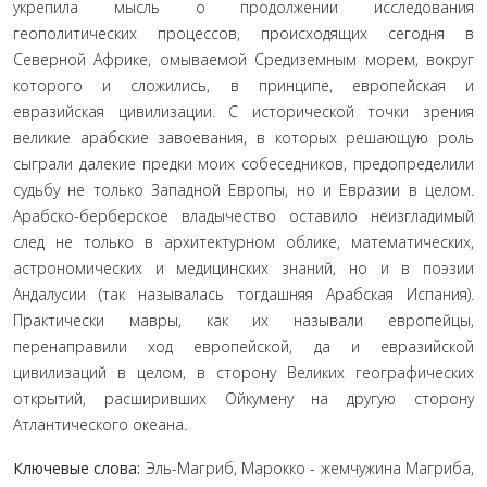
укрепила мысль о продолжении исследования
геополитических процессов, происходящих сегодня в
Северной Африке, омываемой Средиземным морем, вокруг
которого и сложились, в принципе, европейская и
евразийская цивилизации. С исторической точки зрения
великие арабские завоевания, в которых решающую роль
сыграли далекие предки моих собеседников, предопределили
судьбу не только Западной Европы, но и Евразии в целом.
Арабско-берберское владычество оставило неизгладимый
след не только в архитектурном облике, математических,
астрономических и медицинских знаний, но и в поэзии
Андалусии (так называлась тогдашняя Арабская Испания).
Практически мавры, как их называли европейцы,
перенаправили ход европейской, да и евразийской
цивилизаций в целом, в сторону Великих географических
открытий, расширивших Ойкумену на другую сторону
Атлантического океана.
Ключевые слова:
Эль-Магриб, Марокко - жемчужина Магриба,