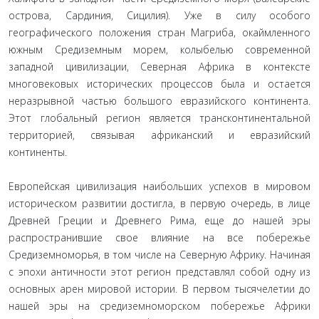
острова, Сардиния, Сицилия). Уже в силу особого
географического положения стран Магриба, окаймленного
южным Средиземным морем, колыбелью современной
западной цивилизации, Северная Африка в контексте
многовековых исторических процессов была и остается
неразрывной частью большого евразийского континента.
Этот глобальный регион является трансконтинентальной
территорией, связывая африканский и евразийский
континенты.
Европейская цивилизация наибольших успехов в ми­ровом
историческом развитии достигла, в первую очередь, в лице
Древней Греции и Древнего Рима, еще до нашей эры
распространившие свое влияние на все побережье
Средизем­номорья, в том числе на Северную Африку. Начиная
с эпохи античности этот регион представлял собой одну из
основных арен мировой истории. В первом тысячелетии до
нашей эры на средиземноморском побережье Африки