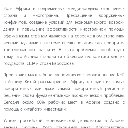
Роль Африки в современных международных отноше­ниях
сложна и многогранна. Прекращение вооруженных
конфликтов, создание условий для экономического возрож­
дения и повышение эффективности иностранной помощи
африканским странам являются на современном этапе клю­
чевыми задачами в системе внешнеполитических приорите­
тов глобального развития. Все эти проблемы способствуют
тому, что Африка становится объектом геополитики многих
государств, США и стран Евросоюза.
Происходит масштабное экономическое проникно­вение КНР
в Африку. Китай рассматривает Африку как один из самых
приоритетных или даже самый приори­тетный регион в
решении своей фундаментальной эконо­мической проблемы.
Сегодня около 60% рабочих мест в Африке создано с
помощью китайских инвестиций.
Успехи российской экономической дипломатии в Аф­рике
весьма скромны. Хотя отношения между Королевством