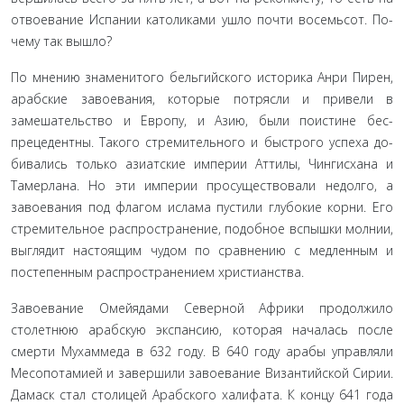
отвоевание Испании католиками ушло почти восемьсот. По­
чему так вышло?
По мнению знаменитого бельгийского историка Анри Пирен,
арабские завоевания, которые потрясли и привели в
замешательство и Европу, и Азию, были поистине бес­
прецедентны. Такого стремительного и быстрого успеха до­
бивались только азиатские империи Аттилы, Чингисхана и
Тамерлана. Но эти империи просуществовали недолго, а
завоевания под флагом ислама пустили глубокие корни. Его
стремительное распространение, подобное вспышки мол­нии,
выглядит настоящим чудом по сравнению с медленным и
постепенным распространением христианства.
Завоевание Омейядами Северной Африки продолжи­ло
столетнюю арабскую экспансию, которая началась после
смерти Мухаммеда в 632 году. В 640 году арабы управляли
Месопотамией и завершили завоевание Византийской Си­рии.
Дамаск стал столицей Арабского халифата. К концу 641 года