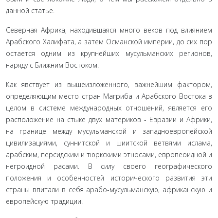
данной статье.
Северная Африка, находившаяся много веков под влия­нием
Арабского Халифата, а затем Османской империи, до сих пор
остается одним из крупнейших мусульманских реги­онов,
наряду с Ближним Востоком.
Как явствует из вышеизложенного, важнейшим факто­ром,
определяющим место стран Магриба и Арабского Вос­тока в
целом в системе международных отношений, являет­ся его
расположение на стыке двух материков - Евразии и Африки,
на границе между мусульманской и западноевро­пейской
цивилизациями, суннитской и шиитской ветвями ислама,
арабским, персидским и тюркскими этносами, ев­ропеоидной и
негроидной расами. В силу своего географи­ческого
положения и особенностей исторического развития эти
страны впитали в себя арабо-мусульманскую, африкан­скую и
европейскую традиции.