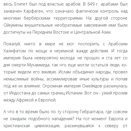
весь Египет был под властью арабов. В 649 г. арабами был
захвачен Карфаген, что означало фактически контроль над
многими берберскими территориями. На другой сторо­не
Ойкумены внушительные необратимые завоевания ими были
достигнуты на Переднем Востоке и Центральной Азии.
Пожалуй, никто в мире не мог поспорить с Арабским
Халифатом по мощи и неуемной жажде действия. И тогда
империя была невероятно молода: не прошло и ста лет со
дня смерти Мухаммеда, так что еще могли остаться люди, ко­
торые видели его вживую. Ислам объединил народы, провел
немыслимые войны, ассимилировав иные культуры и попав
под же их влияние. Огромная империя Омейядов раскину­лась
от Индостана до самых границ Испании. Вот он - узкий пролив
между Африкой и Европой.
А что в то время было по ту сторону Гибралтара, где со­всем
не ожидали подобного нападения? На тот момент Ев­ропа и
христианская цивилизация, раскинувшаяся к северу от