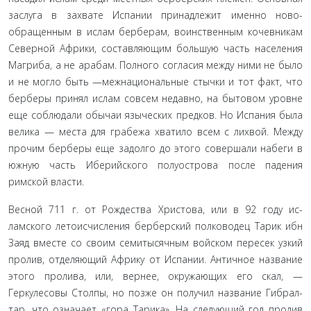
заслуга в захвате Испании принадлежит именно ново­
обращенным в ислам берберам, воинственным кочевникам
Северной Африки, составляющим большую часть населе­ния
Магриба, а не арабам. Полного согласия между ними не было
и не могло быть —межнациональные стычки и тот факт, что
берберы принял ислам совсем недавно, на бытовом уровне
еще соблюдали обычаи языческих предков. Но Испа­ния была
велика — места для грабежа хватило всем с лихвой. Между
прочим берберы еще задолго до этого совершали на­беги в
южную часть Иберийского полуострова после паде­ния
римской власти.
Весной 711 г. от Рождества Христова, или в 92 году ис­
ламского летоисчисления берберский полководец Тарик ибн
Заяд вместе со своим семитысячным войском пересек узкий
пролив, отделяющий Африку от Испании. Античное назва­ние
этого пролива, или, вернее, окружающих его скал, —
Геркулесовы Столпы, но позже он получил название Гибрал­
тар, что означает «гора Тарика». На следующий год пролив