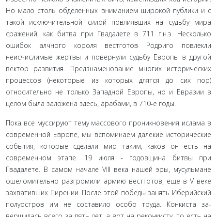
Но мало столь обделенных вниманием широкой публики и с
такой исключительной силой повлиявших на судьбу мира
сражений, как битва при Гвадалете в 711 г.н.э. Несколько
ошибок алчного короля вестготов Родриго по­влекли
неисчислимые жертвы и повернули судьбу Европы в другой
вектор развития. Предзнаменование многих истори­ческих
процессов (некоторые из которых длятся до сих пор)
относительно не только Западной Европы, но и Евразии в
целом была заложена здесь, арабами, в 710-е годы.
Пока все муссируют тему массового проникновения ис­лама в
современной Европе, мы вспоминаем далекие исто­рические
события, которые сделали мир таким, каков он есть на
современном этапе. 19 июля - годовщина битвы при
Гвадалете. В самом начале VIII века нашей эры, мусульмане
ошеломительно разгромили армию вестготов, еще в V веке
захвативших Пирении. После этой победы занять Иберий­ский
полуостров им не составило особо труда. Конкиста за­
вершилась всего за пять лет, а вот на реконкисту, то есть на