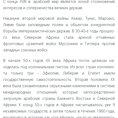
С конца XVIII в. арабский мир является зоной столкно­вения
интересов и соперничества великих держав.
Накануне второй мировой войны Алжир, Тунис, Марок­ко,
Ливия были заповедным полем и объектом конкурентной
борьбы империалистических держав. В 30-40-е годы прошло­
го века Северная Африка стала ареной отчаянных
фронтовых сражений войск Муссолини и Гитлера против
западных со­юзных войск.
В начале 50-х годов XX века Африка почти целиком на­
ходилась под колониальным гнетом. Из всех стран континен­
та только три - Эфиопия, Либерия и Египет имели
государственную самостоятельность. Вторая половина XX
века была ознаменована серьезными изменениями в системе
между­народных отношений, которые непосредственно
затронули арабские страны Ближнего Востока и Северной
Африки. К концу 50-х годов в Африке насчитывалось уже 9
независи­мых государств, а затем только в течение 1960 года,
вошедше­го в историю как «год Африки», число их увеличилось