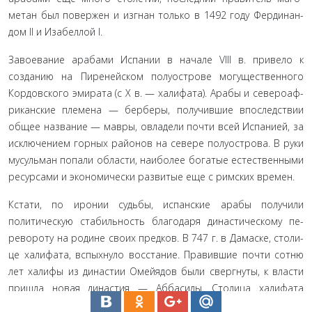
метан был повержен и изгнан только в 1492 году Фердинан­
дом II и Изабеллой I.
Завоевание арабами Испании в начале VIII в. привело к
созданию на Пиренейском полуострове могущественного
Кордовского эмирата (с X в. — халифата). Арабы и североаф­
риканские племена — берберы, получившие впоследствии
общее название — мавры, овладели почти всей Испанией, за
исключением горных районов на севере полуострова. В руки
мусульман попали области, наиболее богатые естественными
ресурсами и экономически развитые еще с римских времен.
Кстати, по иронии судьбы, испанские арабы получили
политическую стабильность благодаря династическому пе­
ревороту на родине своих предков. В 747 г. в Дамаске, столи­
це халифата, вспыхнуло восстание. Правившие почти сотню
лет халифы из династии Омейядов были свергнуты, к власти
пришла новая династия — Аббасиды. Столица халифата
переместилась в Багдад. Но одному из Омейядов удалось