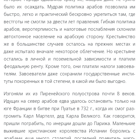
было их осаждать. Мудрая политика арабов позволила им
быстро, легко и практический бескровно укрепиться там, где
вестготы не смогли за двести лет правления. Гибкая политика
арабов, веротерпимость и налоговые послабления склонили
автохтонное население на арабскую сторону. Крестьянство
же в большинстве случаев осталось на прежних местах и
даже испытало вначале некоторое облегчение. Но крестьяне
остались в личной и поземельной зависимости и платили
феодальную ренту. Кроме того, они платили налоги завоева­
телям. Завоеватели даже сохранили государственные инсти­
туты покоренных в той степени, в какой им было выгодно.
Изгоняли их из Пиренейского полуострова почти 8 ве­ков.
Идущих на север арабов едва удалось остановить только на
юге Франции в битве при Пуатье в 732 г., когда их смог раз­
громить Карл Мартелл, дед Карла Великого. Как говорится,
пришли пограбить, по инерции дошли до Парижа. Малень­кие
выжившие христианские королевства Испании боролись с
арабами еще много столетий, последний правитель маго­