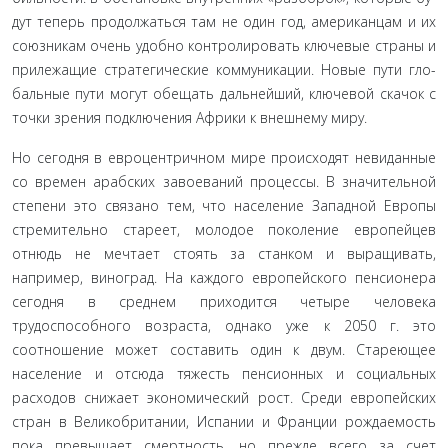
дут теперь продолжаться там не один год, американцам и их
союзникам очень удобно контролировать ключевые страны и
прилежащие стратегические коммуникации. Новые пути гло­
бальные пути могут обещать дальнейший, ключевой скачок с
точки зрения подключения Африки к внешнему миру.
Но сегодня в евроцентричном мире происходят не­виданные
со времен арабских завоеваний процессы. В зна­чительной
степени это связано тем, что население Запад­ной Европы
стремительно стареет, молодое поколение европейцев
отнюдь не мечтает стоять за станком и выра­щивать,
например, виноград. На каждого европейского пенсионера
сегодня в среднем приходится четыре чело­века
трудоспособного возраста, однако уже к 2050 г. это
соотношение может составить один к двум. Стареющее
население и отсюда тяжесть пенсионных и социальных
расходов снижает экономический рост. Среди европей­ских
стран в Великобритании, Испании и Франции рож­даемость
пока превышает смертность, но прежде всего за счет