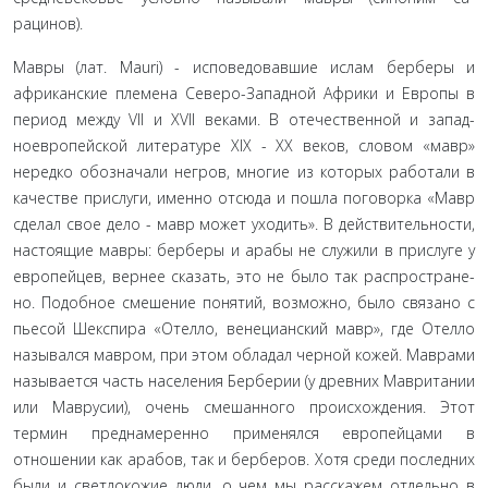
рацинов).
Мавры (лат. Mauri) - исповедовавшие ислам берберы и
африканские племена Северо-Западной Африки и Европы в
период между VII и XVII веками. В отечественной и запад­
ноевропейской литературе XIX - XX веков, словом «мавр»
нередко обозначали негров, многие из которых работали в
качестве прислуги, именно отсюда и пошла поговорка «Мавр
сделал свое дело - мавр может уходить». В действительности,
настоящие мавры: берберы и арабы не служили в прислуге у
европейцев, вернее сказать, это не было так распростране­
но. Подобное смешение понятий, возможно, было связано с
пьесой Шекспира «Отелло, венецианский мавр», где Отелло
назывался мавром, при этом обладал черной кожей. Мавра­ми
называется часть населения Берберии (у древних Маври­тании
или Маврусии), очень смешанного происхождения. Этот
термин преднамеренно применялся европейцами в
отношении как арабов, так и берберов. Хотя среди последних
были и светлокожие люди, о чем мы расскажем отдельно в