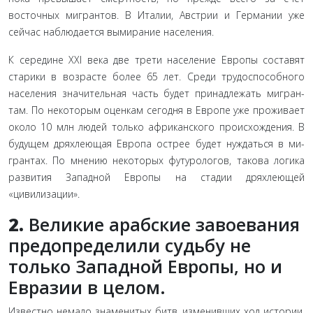
восточных мигрантов. В Италии, Австрии и Герма­нии уже
сейчас наблюдается вымирание населения.
К середине XXI века две трети население Европы соста­вят
старики в возрасте более 65 лет. Среди трудоспособного
населения значительная часть будет принадлежать мигран­
там. По некоторым оценкам сегодня в Европе уже проживает
около 10 млн людей только африканского происхождения. В
будущем дряхлеющая Европа острее будет нуждаться в ми­
грантах. По мнению некоторых футурологов, такова логика
разви­тия Западной Европы на стадии дряхлеющей
«цивилизации».
2.
Великие арабские завоевания
предопределили судьбу не
только Западной Европы, но и
Евразии в целом.
Известно немало знаменитых битв, изменивших ход истории.