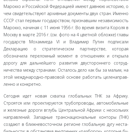
Марокко и Российской Федерацией имеют давнюю исто­рию, о
чем свидетельствуют архивные документы двух стран. Именно
СССР стал первым государством, признавшим неза­висимость
Марокко, начиная с 11 июня 1956 г. Во время ви­зита Короля в
Москву в марте 2016 г. (см. фото на 4 цветной обложке) главы
государств Мохаммеда VI и Владимир Путин подписали
Декларацию о стратегическом партнерстве, кото­рая
обозначила переломный момент в отношениях и откры­ла
дорогу для дальнейшего развития двустороннего сотруд­
ничества между странами. Осталось дело как бы за малым, на
этой международно-правовой основе работать целенаправ­
ленно и конкретно.
Сегодня идет новая схватка глобальных ТНК за Африку.
Строятся или проектируются трубопроводы, автомобильные
и железные дороги вглубь Центральной Африки с нескольких
направлений. Западные транснациональные конторы (ТНК)
создают в ближневосточном регионе глобальную дугу неста­
бильности: в обстановке внутренних «разборок», которые бу­