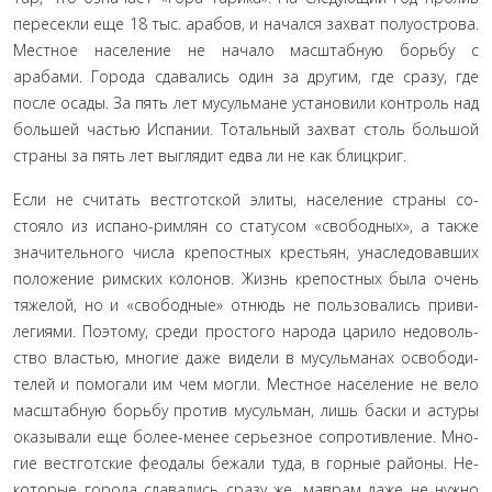
пересекли еще 18 тыс. арабов, и начался захват полуострова.
Местное население не начало масштабную борьбу с
арабами. Города сдавались один за другим, где сразу, где
после осады. За пять лет мусульмане установили контроль над
большей частью Испании. Тотальный захват столь большой
страны за пять лет выглядит едва ли не как блицкриг.
Если не считать вестготской элиты, население страны со­
стояло из испано-римлян со статусом «свободных», а также
значительного числа крепостных крестьян, унаследовавших
положение римских колонов. Жизнь крепостных была очень
тяжелой, но и «свободные» отнюдь не пользовались приви­
легиями. Поэтому, среди простого народа царило недоволь­
ство властью, многие даже видели в мусульманах освободи­
телей и помогали им чем могли. Местное население не вело
масштабную борьбу против мусульман, лишь баски и астуры
оказывали еще более-менее серьезное сопротивление. Мно­
гие вестготские феодалы бежали туда, в горные районы. Не­
которые города сдавались сразу же, маврам даже не нужно