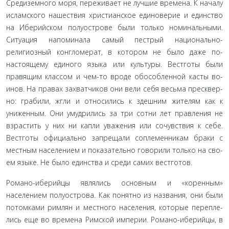
Средиземного моря, переживает не лучшие времена. К началу
исламского нашествия христианское единоверие и единство
на Иберийском полуострове были только номи­нальными.
Ситуация напоминала самый пестрый нацио­нально-
религиозный конгломерат, в котором не было даже по-
настоящему единого языка или культуры. Вестготы были
правящим классом и чем-то вроде обособленной касты во­
инов. На правах захватчиков они вели себя весьма пресквер­
но: грабили, жгли и относились к здешним жителям как к
униженным. Они умудрились за три сотни лет правления не
взрастить у них ни капли уважения или сочувствия к себе.
Вестготы официально запрещали соплеменникам браки с
местным населением и показательно говорили только на сво­
ем языке. Не было единства и среди самих вестготов.
Романо-иберийцы являлись основным и «коренным»
населением полуострова. Как понятно из названия, они были
потомками римлян и местного населения, которые перепле­
лись еще во времена Римской империи. Романо-иберийцы, в