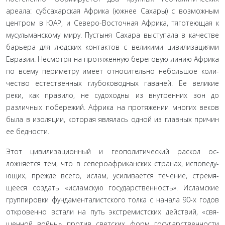
ареала: субсахарская Аф­рика (южнее Сахары) с возможным
центром в ЮАР, и Се­веро-Восточная Африка, тяготеющая к
мусульманскому миру. Пустыня Сахара выступала в качестве
барьера для людских контактов с великими цивилизациями
Евразии. Несмотря на протяженную береговую линию Африка
по всему периметру имеет относительно небольшое коли­
чество естественных глубоководных гаваней. Ее великие
реки, как правило, не судоходны из внутренних зон до
различных побережий. Африка на протяжении многих веков
была в изоляции, которая являлась одной из глав­ных причин
ее бедности.
Этот цивилизационный и геополитический раскол ос­
ложняется тем, что в североафриканских странах, исповеду­
ющих, прежде всего, ислам, усиливается течение, стремя­
щееся создать «исламскую государственность». Исламские
группировки фундаменталистского толка с начала 90-х годов
откровенно встали на путь экстремистских действий, «свя­
щенной войны» против светских форм государственности