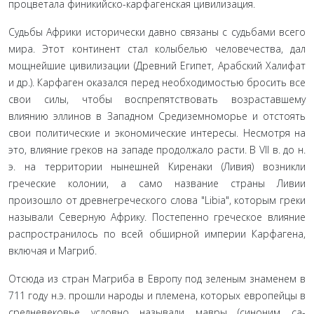
процветала фи­никийско-карфагенская цивилизация.
Судьбы Африки исторически давно связаны с судьбами всего
мира. Этот континент стал колыбелью человечества, дал
мощнейшие цивилизации (Древний Египет, Арабский Халифат
и др.). Карфаген оказался перед необходимостью бросить все
свои силы, чтобы воспрепятствовать возрастав­шему
влиянию эллинов в Западном Средиземноморье и отстоять
свои политические и экономические интересы. Не­смотря на
это, влияние греков на западе продолжало расти. В VII в. до н.
э. на территории нынешней Киренаки (Ливия) возникли
греческие колонии, а само название страны Ливии
произошло от древнегреческого слова "Libia", которым гре­ки
называли Северную Африку. Постепенно греческое влия­ние
распространилось по всей обширной империи Карфаге­на,
включая и Магриб.
Отсюда из стран Магриба в Европу под зеленым знаме­нем в
711 году н.э. прошли народы и племена, которых евро­пейцы в
средневековье условно называли мавры (синоним са-