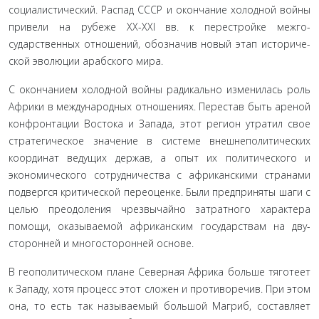
социалистический. Распад СССР и окончание холодной войны
привели на рубеже XX-XXI вв. к перестройке межго­
сударственных отношений, обозначив новый этап историче­
ской эволюции арабского мира.
С окончанием холодной войны радикально изменилась роль
Африки в международных отношениях. Перестав быть ареной
конфронтации Востока и Запада, этот регион утра­тил свое
стратегическое значение в системе внешнеполити­ческих
координат ведущих держав, а опыт их политического и
экономического сотрудничества с африканскими страна­ми
подвергся критической переоценке. Были предприняты шаги с
целью преодоления чрезвычайно затратного характе­ра
помощи, оказываемой африканским государствам на дву­
сторонней и многосторонней основе.
В геополитическом плане Северная Африка больше тя­готеет
к Западу, хотя процесс этот сложен и противоречив. При этом
она, то есть так называемый большой Магриб, составляет