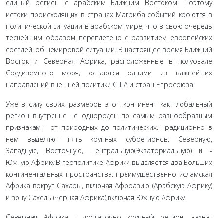
единый регион с арабским Ближним Востоком. Поэтому
истоки происходящих в странах Магриба событий кроются в
политической ситуации в арабском мире, что в свою очередь
теснейшим образом переплетено с развитием европейских
соседей, общемировой ситуации. В настоящее время Ближний
Восток и Северная Африка, расположенные в полуовале
Средиземного моря, остаются одними из важ­нейших
направлений внешней политики США и стран Ев­росоюза.
Уже в силу своих размеров этот континент как глобаль­ный
регион внутренне не однороден по самым разнообраз­ным
признакам - от природных до политических. Традици­онно в
нем выделяют пять крупных субрегионов: Северную,
Западную, Восточную, Центральную(Экваториальную) и -
Южную Африку.В геополитике Африки выделяется два Больших
континентальных пространства: преимуществен­но исламская
Африка вокруг Сахары, включая Афроазию (Арабскую Африку)
и зону Сахель (Черная Африка),включая Южную Африку.
Северная Африка - достаточно крупный регион, захва­