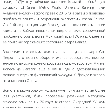
вкладе РУДН в устойчивое развитие («самый зелёный вуз»
согласно UI Green Metric World University Ranking, член
Академии экологическо­го права с 2016 г.), а затем о правовых
проблемах защиты и со­хранения экосистемы озера Байкал.
Особый акцент в докладе был сделан на влиянии изменении
климата на Байкал, инва­зивных видах, а также современной
проблеме строительства Монголией трёх ГЭС на р. Селенга и
её притоках, угрожаю­щих состоянию озера Байкал.
Закончился коллоквиум коллективной поездкой в Форт Сан
Педро - это военно-оборонительное сооружение, постро­
енное испанскими конкистадорами под руководством Мигеля
Лопеса де Легаспи еще в XVI в., где с вдохновляющими
речами выступили филиппинский экс-судья Х. Давиде и эколог-
акти­вист Анна Опоса.
Всего в международном коллоквиуме приняли участие более
200 участников, были проведены различные методоло­
гические семинары и 20 круглых столов. Очередной XVI кол­
локвиум Академии экологического права состоится в июне