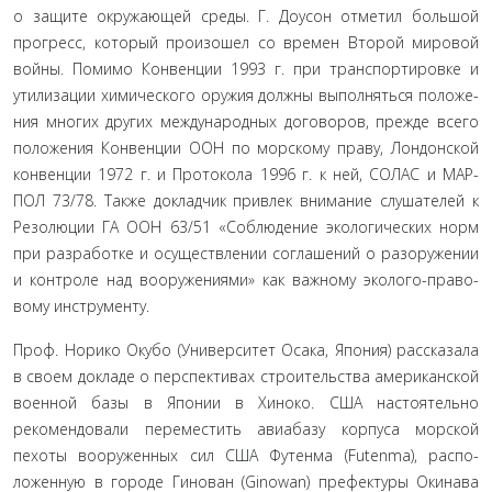
о защите окружающей среды. Г. Доусон отметил большой
прогресс, который произошел со времен Второй мировой
во­йны. Помимо Конвенции 1993 г. при транспортировке и
ути­лизации химического оружия должны выполняться положе­
ния многих других международных договоров, прежде всего
положения Конвенции ООН по морскому праву, Лондонской
конвенции 1972 г. и Протокола 1996 г. к ней, СОЛАС и МАР-
ПОЛ 73/78. Также докладчик привлек внимание слушателей к
Резолюции ГА ООН 63/51 «Соблюдение экологических норм
при разработке и осуществлении соглашений о разоружении
и контроле над вооружениями» как важному эколого-право­
вому инструменту.
Проф. Норико Окубо (Университет Осака, Япония) рас­сказала
в своем докладе о перспективах строительства амери­канской
военной базы в Японии в Хиноко. США настоятель­но
рекомендовали переместить авиабазу корпуса морской
пехоты вооруженных сил США Футенма (Futenma), распо­
ложенную в городе Гинован (Ginowan) префектуры Окинава