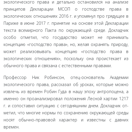
экологического права и детально остановился на анализе
принципов Декла­рации МСОП о господстве права в
экологических отношениях 2016 г. и упомянул про грядущее в
Париже в июне 2017 г. при­нятие на основе этой Декларации
текста всемирного Пакта по окружающей среде. Докладчик
особо отметил, что государ­ство может не принимать
концепцию «господство права», но, желая охранять природу,
может реализовывать концепцию «господство права в
экологических отношениях», поскольку она проистекает из
обычного права и связана с естественными правами.
Профессор Ник Робинсон, отец-основатель Академии
экологического права, рассказал об уроках, которые можно
извлечь из времен Робин Гуда в нашу эпоху антропоцена, а
именно он проанализировал положения Лесной хартии 1217
г. и сопоставил ситуацию с сегодняшним днем. Докладчик от­
метил, что многие нормы по сохранению окружающей среды
носят обычно-правовой характер и известны с давних
времен.