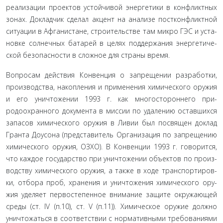
реализации проектов устойчивой энергетики в конфликтных
зонах. Докладчик сделал акцент на анализе постконфликтной
ситуации в Афганистане, строительстве там микро ГЭС и уста­
новке солнечных батарей в целях поддержания энергетиче­
ской безопасности в сложное для страны время.
Вопросам действия Конвенция о запрещении разработ­ки,
производства, накопления и применения химического оружия
и его уничтожении 1993 г. как многостороннего при­
родоохранного документа в миссии по удалению оставшихся
запасов химического оружия в Ливии был посвящен доклад
Гранта Доусона (представитель Организация по запрещению
химического оружия, ОЗХО). В Конвенции 1993 г. говорится,
что каждое государство при уничтожении объектов по произ­
водству химического оружия, а также в ходе транспортиров­
ки, отбора проб, хранения и уничтожения химического ору­
жия уделяет первостепенное внимание защите окружающей
среды (ст. IV (п.10), ст. V (п.11)). Химическое оружие должно
уничтожаться в соответствии с нормативными требованиями