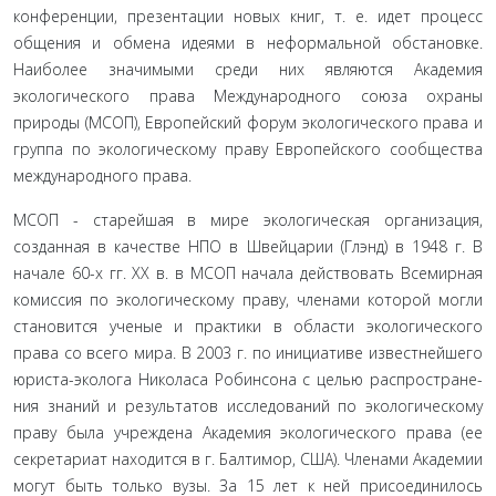
конфе­ренции, презентации новых книг, т. е. идет процесс
общения и обмена идеями в неформальной обстановке.
Наиболее зна­чимыми среди них являются Академия
экологического права Международного союза охраны
природы (МСОП), Европей­ский форум экологического права и
группа по экологическо­му праву Европейского сообщества
международного права.
МСОП - старейшая в мире экологическая организация,
созданная в качестве НПО в Швейцарии (Глэнд) в 1948 г. В
начале 60-х гг. ХХ в. в МСОП начала действовать Всемирная
комиссия по экологическому праву, членами которой мог­ли
становится ученые и практики в области экологического
права со всего мира. В 2003 г. по инициативе известнейшего
юриста-эколога Николаса Робинсона с целью распростране­
ния знаний и результатов исследований по экологическому
праву была учреждена Академия экологического права (ее
секретариат находится в г. Балтимор, США). Членами Акаде­мии
могут быть только вузы. За 15 лет к ней присоединилось