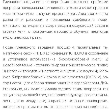
Пленарное заседание в четверг было посвящено пробле­ме
вопросам преподавания дисциплины «экологическое пра­во» в
Азии, в том числе выступил представитель Азиатского банка
развития и рассказал о повышении судебного и акаде­
мического потенциала в сфере защиты окружающей среды в
странах Азии, о программах массового обучения педагогов
экологическому праву.
После пленарного заседания прошло 4 параллельные те­
матические сессии: 1) Вклад конвенций ЮНЕСКО в сохране­ние
и устойчивое использование биоразнообразия in-situ; 2)
Возобновляемые источники энергии и энергетическое право;
3) Истории городов и местностей: внутри и снаружи 4) Мор­
ское биоразнообразие и сохранение экосистем [ОКЕАНА]. Ав­
тор настоящего обзора принял участие в первой сессии. Дей­
ствительно, мы мало внимания уделяем таким вопросам, как
защита окружающей среды в процессе культурного сотрудни­
чества, хотя международно-правовая основа и правоприме­
нительная практика в этом отношении весьма разнообразна.