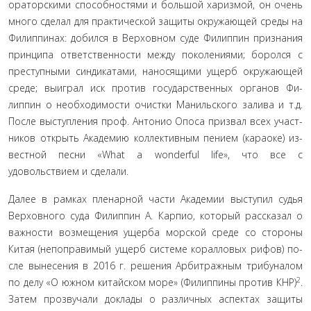
ораторскими способностями и большой харизмой, он очень
много сделал для практической защиты окружающей среды на
Филиппинах: добился в Верховном суде Филиппин призна­ния
принципа ответственности между поколениями; боролся с
преступными синдикатами, наносящими ущерб окружаю­щей
среде; выиграл иск против государственных органов Фи­
липпин о необходимости очистки Манильского залива и т.д.
После выступления проф. Антонио Опоса призвал всех участ­
ников открыть Академию коллективным пением (караоке) из­
вестной песни «What a wonderful life», что все с
удовольствием и сделали.
Далее в рамках пленарной части Академии выступил су­дья
Верховного суда Филиппин А. Карпио, который рассказал о
важности возмещения ущерба морской среде со стороны
Китая (непоправимый ущерб системе коралловых рифов) по­
сле вынесения в 2016 г. решения Арбитражным трибуналом
2
по делу «О южном китайском море» (Филиппины против КНР)
.
Затем прозвучали доклады о различных аспектах за­щиты