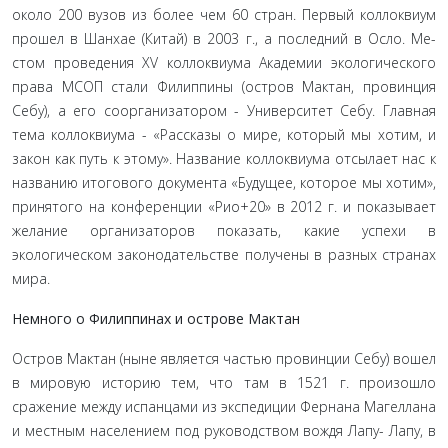
около 200 вузов из более чем 60 стран. Первый коллоквиум
прошел в Шанхае (Китай) в 2003 г., а последний в Осло. Ме­
стом проведения XV коллоквиума Академии экологического
права МСОП стали Филиппины (остров Мактан, провинция
Себу), а его соорганизатором - Университет Себу. Главная
тема коллоквиума - «Рассказы о мире, который мы хотим, и
закон как путь к этому». Название коллоквиума отсылает нас к
названию итогового документа «Будущее, которое мы хотим»,
принятого на конференции «Рио+20» в 2012 г. и по­казывает
желание организаторов показать, какие успехи в
экологическом законодательстве получены в разных странах
мира.
Немного о Филиппинах и острове Мактан
Остров Мактан (ныне является частью провинции Себу) вошел
в мировую историю тем, что там в 1521 г. произошло
сражение между испанцами из экспедиции Фернана Магел­лана
и местным населением под руководством вождя Лапу- Лапу, в