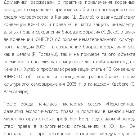
Докладчики рассказали: о практике привлечения коренных
народов к сохранению природных объектов всемирного на­
следия человечества в Канаде (Ш. Даило); о взаимодействии
конвенций ЮНЕСКО и права ЕС в части защиты интеллекту­
альных прав и сохранения биоразнообразия (Х. Деко); о вкла­
де Конвенции ЮНЕСКО об охране нематериального культур­
ного наследия 2003 г. в сохранение биоразнообразия in situ
как в целом (Р. Госвами), так и на примере такого объекта
всемир­ного наследия как священные леса кайя миджикенда в
Кении (Ф. Хуле); о проблемах реализации статьи 13 Конвенции
ЮНЕ­СКО об охране и поощрении разнообразия форм
культурного самовыражения 2005 г. в канадском Квебеке (С.
Александре).
После обеда началась пленарная сессия «Перспективы
развития экологического права и политики в меняющемся
мире», которую открыл проф. Бен Боер с докладом «Господ­
ство права в экологических отношениях в XXI в.». Он
рассказал о прогрессивном развитии международного