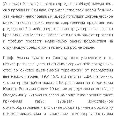
(Okinawa) в Хеноко (Henoko) в городе Наго (Nago), находящем­
ся в провинции Окинава. Строительство этой новой базы мо­
жет нанести непоправимый ущерб популяции дюгонь (водное
млекопитающее, единственный современный представитель
рода дюгоней семейства дюгоневых отряда сирен, занесено в
Красную книгу). Местное население и мэр выражают протесты
и требуют провести надлежащую оценку воздействия на
окружающую среду, окончательно вопрос не решен.
Проф. Элиана Кузато из Сингапурского университета от­
метила развивающееся вьетнамо-американское сотрудниче­
ство по очистке вьетнамской территории от последствий
вьет­намской войны (1964-1975 гг.) за счет США. Напомним,
что за время войны армия США распылила на территории
Южного Вьетнама более 70 млн литров дефолиантов «Agent
Orange» для уничтожения лесов, американские военные также
при­меняли газы; вызывали искусственное
облакообразование и кислотные дожди, применяя обработку
облаков химикатами и закисление атмосферы; распыляли