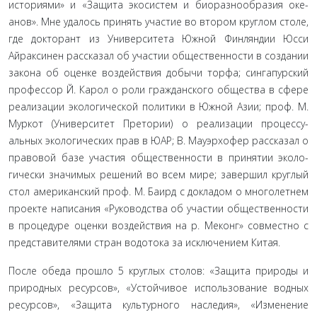
историями» и «Защита экосистем и биоразнообразия оке­
анов». Мне удалось принять участие во втором круглом сто­ле,
где докторант из Университета Южной Финляндии Юсси
Айраксинен рассказал об участии общественности в создании
закона об оценке воздействия добычи торфа; сингапурский
профессор Й. Карол о роли гражданского общества в сфере
реализации экологической политики в Южной Азии; проф. М.
Муркот (Университет Претории) о реализации процессу­
альных экологических прав в ЮАР; В. Мауэрхофер рассказал о
правовой базе участия общественности в принятии эколо­
гически значимых решений во всем мире; завершил круглый
стол американский проф. М. Баирд с докладом о многолетнем
проекте написания «Руководства об участии общественности
в процедуре оценки воздействия на р. Меконг» совместно с
представителями стран водотока за исключением Китая.
После обеда прошло 5 круглых столов: «Защита приро­ды и
природных ресурсов», «Устойчивое использование во­дных
ресурсов», «Защита культурного наследия», «Изменение