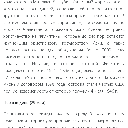
ходе которого Магеллан был убит. Известный море­плаватель
командовал экспедицией, совершившей первое известное
кругосветное путешествие, открыл пролив, позже названный
его именем, став первым европейцем, проследо­вавшим по
морю из Атлантического океана в Тихий. Именно он принес
христианство на Филиппины, которые до сих пор остаются
крупнейшим христианским государством Азии, а также
положил основание для объединения более 7000 неза­
висимых островов в одно государство. Независимость
страны от Испании, в составе которой Филиппины
находились в те­чение 1521—1898 годов, была провозглашена
12 июня 1898 г., после чего, в соответствии с Парижским
мирным договором 1898 года, острова стали частью США,
полную независимость от которых получили 4 июля 1946 г.
Первый день (29 мая)
Официально коллоквиум начался в среду, 31 мая, но в по­
недельник и вторник уже проводились научные мероприятия,
семинары (так называемые workshops) и презентации книж-