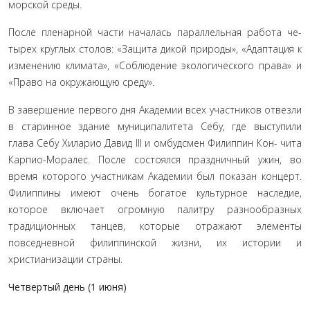
морской среды.
После пленарной части началась параллельная работа че­
тырех круглых столов: «Защита дикой природы», «Адаптация к
изменению климата», «Соблюдение экологического права» и
«Право на окружающую среду».
В завершение первого дня Академии всех участников от­везли
в старинное здание муниципалитета Себу, где выступи­ли
глава Себу Хиларио Давид III и омбудсмен Филиппин Кон- чита
Карпио-Моралес. После состоялся праздничный ужин, во
время которого участникам Академии был показан кон­церт.
Филиппины имеют очень богатое культурное наследие,
которое включает огромную палитру разнообразных
традиционных танцев, которые отражают элементы
повседневной филиппинской жизни, их истории и
христианизации страны.
Четвертый день (1 июня)