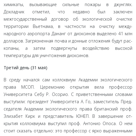
химикаты, вызывающие сильные пожары в джунглях.
Докладчик отметил, что недавно был заключен
межгосударственный договор об экологической очистке
территории Вьетнама, в частности на очистку между­
народного аэропорта Дананг от диоксинов выделено 41 млн
долларов. Загрязненная почва и донные отложения будут рас­
копаны, а затем подвергнуты воздействию высокой
температу­ры для уничтожения диоксинов.
Третий день (31 мая)
В среду начался сам коллоквиум Академии экологиче­ского
права МСОП. Церемонию открытия вела профессор
Университета Себу Р. Осорио. С приветственными словами
выступили: президент Университета А. Го, заместитель Пред­
седателя Академии экологического права британский проф.
Элизабет Кирк и представитель ЮНЕП. В завершение от­
крытия коллоквиума выступил проф. Антонио Опоса. О нем
стоит сказать отдельно: это профессор с ярко выраженными