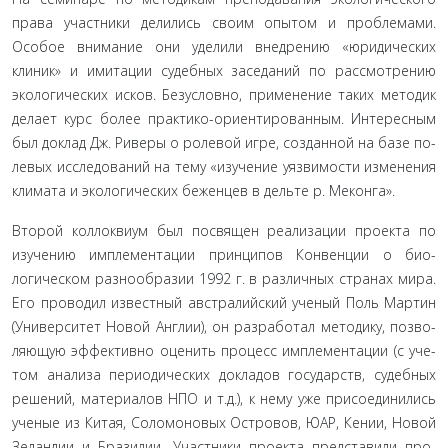
права участники делились своим опытом и проблема­ми.
Особое внимание они уделили внедрению «юридических
клиник» и имитации судебных заседаний по рассмотрению
экологических исков. Безусловно, применение таких методик
делает курс более практико-ориентированным. Интересным
был доклад Дж. Риверы о ролевой игре, созданной на базе по­
левых исследований на тему «изучение уязвимости изменения
климата и экологических беженцев в дельте р. Меконга».
Второй коллоквиум был посвящен реализации проекта по
изучению имплементации принципов Конвенции о био­
логическом разнообразии 1992 г. в различных странах мира.
Его проводил известный австралийский ученый Поль Мартин
(Университет Новой Англии), он разработал методику, позво­
ляющую эффективно оценить процесс имплементации (с уче­
том анализа периодических докладов государств, судебных
ре­шений, материалов НПО и т.д.), к нему уже присоединились
ученые из Китая, Соломоновых Островов, ЮАР, Кении, Новой
Зеландии и Бразилии. Участники проекта представили про­