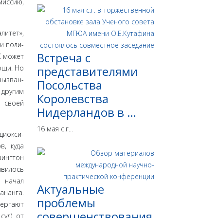
миссию,
литет»,
и поли­
Встреча с
К может
ощи. Но
представителями
вызван­
Посольства
 другим
Королевства
в своей
Нидерландов в …
16 мая с.г...
диокси­
в, куда
шингтон
явилось
е начал
Актуальные
ананга.
проблемы
вергают
совершенствования
суд) от