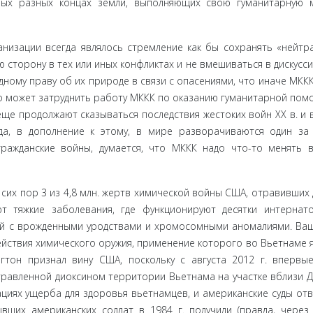
мых разных концах земли, вы­полняющих свою гуманитарную 
низации всегда являлось стремление как бы сохранять «нейтра
ю сторону в тех или иных конфликтах и не вмешиваться в дискусси
дному праву об их природе в связи с опасениями, что иначе МКК
то может за­труднить работу МККК по оказанию гуманитарной пом
е еще продол­жают сказываться последствия жестоких войн ХХ в. и 
да, в дополнение к этому, в мире разворачиваются один за
ражданские войны, дума­ется, что МККК надо что-то менять 
 сих пор 3 из 4,8 млн. жертв химической войны США, отравивших 
 тяжкие заболева­ния, где функционируют десятки интернато
ей с врожденными уродства­ми и хромосомными аномалиями. Ва
 действия химического оружия, применение которого во Вьетнаме 
гтон признал вину США, поскольку с августа 2012 г. впервы
равленной диоксином территории Вьетнама на участке вблизи Д
циях ущерба для здоровья вьетнамцев, и аме­риканские суды от
вших американских солдат в 1984 г. получили (правда, через 