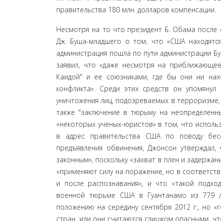
правительства 180 млн. долларов компенсации.
Несмотря на то что президент Б. Обама после с
Дж. Буша-младшего о том, что «США находятся
админи­страция пошла по пути администрации Бу
заявил, что «даже несмотря на приближающе
Каидой" и ее союзниками, где бы они ни нахо
конфликта». Среди этих средств он упомянул 
уничтожения лиц, подо­зреваемых в терроризме, 
также "заключение в тюрьму на неопределенны
«некоторых ученых-юристов» в том, что использ
в адрес правительства США по поводу бес
предъявления обвинения, Джонсон утверждал, 
законным», поскольку «захват в плен и задержан
«применяют силу на поражение, но в соответст
и после распознавания», и что «такой подход
военной тюрьме США в Гуантанамо из 779 л
положению на середину сентября 2012 г., но «
стран, или они считаются слишком опасными, чт