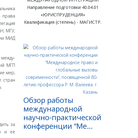
Направление подготовки 40.04.01
льника
«ЮРИСПРУДЕНЦИЯ»
о права
Квалификация (степень) - МАГИСТР.
легация
Н, МГУ,
мии МИД
 между­
ний МГП
ие мер,
е стран
.
Обзор работы
международной
научно-практической
конференции “Ме…
дить за
ю и ее