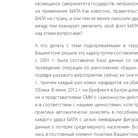
касающихся суверенитета государств, неприкосн
на применение БИЛА Как известно, пра­витель
БИЛА на страну, а они тем не менее наносили уд
между тем планирует увеличить свой флот БИЛА 
над этими вопросами?
А что делать с теми подозреваемыми в терро
Вашингтоне решили эту задачу путем составления т
с 2001 г. была составлена база данных со с
проведении операции по уничтожению «башен-б
по­рядке разового мероприятия, сейчас же она п
г., причем каждый раз новых кандидатов на уб
Обама. В июне 2012 г. на брифинге в Белом дом
ни и представителями СМИ о «законности» дейст
и в соответствии с нашими ценностями», хотя т
практика автоматически зачислять в пособник
каж­дого удара БИЛА с целью ликвидации фигур
данные о потерях среди мирного населения». В
лась в постоянный элемент политики Вашингтона