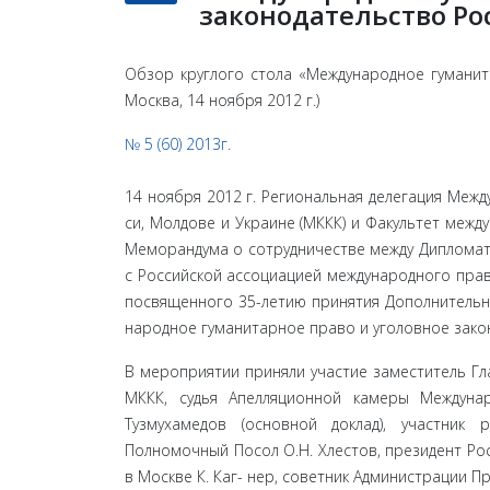
законодательство Р
Обзор круглого стола «Международное гуманит
Москва, 14 ноября 2012 г.)
№ 5 (60) 2013г.
14 ноября 2012 г. Региональная делегация Межд
си, Молдове и Украине (МККК) и Факультет меж
Меморандума о сотрудничестве между Дипломати
с Российской ассоциацией международного прав
посвященного 35-летию принятия Дополнительных
народное гуманитарное право и уголовное зако
В мероприятии приняли участие заместитель Гла
МККК, судья Апелляционной камеры Междуна
Тузмухамедов (основной доклад), участник
Полномочный Посол О.Н. Хлестов, президент Рос
в Москве К. Каг- нер, советник Администрации Пр