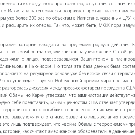
овенности их воздушного пространства, отсутствия согласия их 
ство Иакистана категорически возражает против налетов амери
ары уже более 300 раз по объектам в Иакистане, указанным ЦРУ, 
и расширить их операц. Так что, может быть, МККК пора за­дум
ризме, ко­торые находятся за пределами радиуса действия 
. н. «disposition matrix», или списков на уничтожение. С этой це
ведениями о лицах, подозревавшихся Вашингтоном в планиро
лизнецов» в Нью-йорке. Но тогда эта база данных была соста
ополняется на регулярной основе уже без всякой связи с теракта
ийство утверж­дает лауреат Нобелевской премии мира президент
е разгорелась дискуссия между пресс-секретарем президента США 
вий Обамы, но Карни утверждал, что администрация действует «
рудно себе представить, каким «ценностям США отвечает утверд
и террористов всех погибших совершеннолетних мужчин в рез
антов вышеу­помянутого списка, разве что лишь желанию преум
се это лишь подтверждает, что «война Обамы с терроризмом» пр
, который, как считают американские обозреватели, в дальнейше