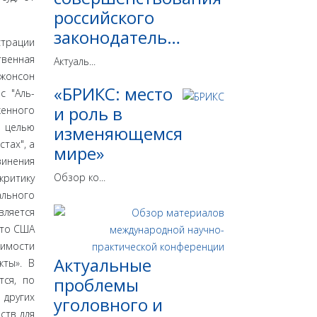
российского
законодатель…
страции
твенная
Актуаль...
Джонсон
«БРИКС: место
с "Аль-
и роль в
женного
с целью
изменяющемся
тах", а
мире»
винения
Обзор ко...
критику
льного
вляется
что США
димости
Актуальные
кты». В
тся, по
проблемы
 других
уголовного и
ств для