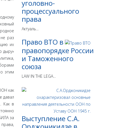
уголовно-
процессуального
родному
права
рховный
Актуаль...
ародное
 не раз
Право ВТО в
ацию их
правопорядке России
ю дыру»
и Таможенного
литика,
союза
ыборами
по этим
LAW IN THE LEGA...
ООН как
е давал
. Как в
стоянно
Выступление С.А.
БИЛА за
 права,
Орджоникидзе в