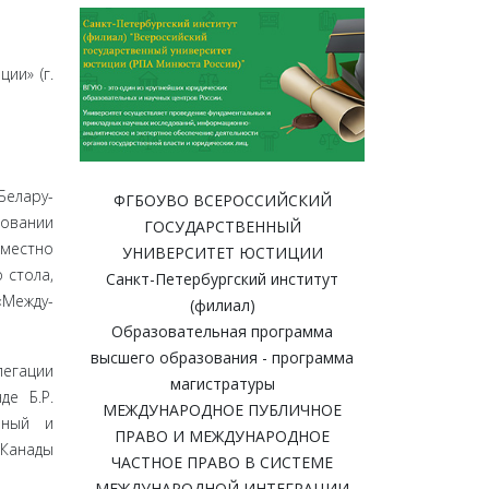
ии» (г.
Белару­
ФГБОУВО ВСЕРОССИЙСКИЙ
новании
ГОСУДАРСТВЕННЫЙ
вместно
УНИВЕРСИТЕТ ЮСТИЦИИ
 стола,
Санкт-Петербургский институт
«Между­
(филиал)
Образовательная программа
высшего образования - программа
е­гации
магистратуры
е Б.Р.
МЕЖДУНАРОДНОЕ ПУБЛИЧНОЕ
йный и
ПРАВО И МЕЖДУНАРОДНОЕ
 Канады
ЧАСТНОЕ ПРАВО В СИСТЕМЕ
МЕЖДУНАРОДНОЙ ИНТЕГРАЦИИ