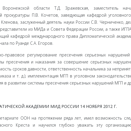
оронежской области Т.Д. Зражевская, заместитель нача
 прокуратуры П.В. Кочетов, заве­дующая кафедрой уголовног
 Кленова, заслуженный деятель науки России С.В. Черниченко, де
представители из МИДа и Совета Федера­ции России, а также ИГПА
ующий кафедрой международного права Дипломатической акаде
ала по Руанде С.А. Егоров.
о-право­вое регулирование пресечения серьезных нарушений
пы пресече­ния и наказания за совершение серьезных наруше
ость сроков давности, ответственность начальника за непринят
каза и т. д.); имплементация МГП в уголовном законодательств
ия в развитии системы пресечения серьезных нарушений МГП и др
ТИЧЕСКОЙ АКАДЕМИИ МИД РОССИИ 14 НОЯБРЯ 2012 Г.
кретариате ООН на протяжении ряда лет, имел возможность сле
асного Креста и научился глубоко уважать эту организаци