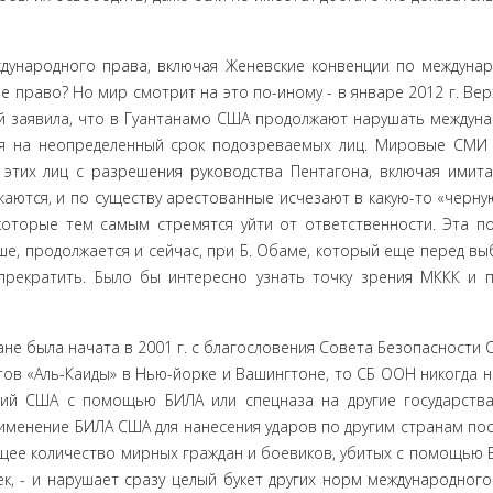
дуна­родного права, включая Женевские конвенции по междуна­
 право? Но мир смотрит на это по-иному - в январе 2012 г. Ве
 заявила, что в Гуантанамо США продолжают нарушать меж­дун
ая на неопределенный срок подозреваемых лиц. Мировые СМИ
этих лиц с разрешения руководства Пентагона, включая имит
жаются, и по существу арестованные исчезают в какую-то «черну
которые тем самым стремятся уйти от ответственности. Эта по
ше, продолжается и сейчас, при Б. Обаме, который еще перед в
прекратить. Было бы ин­тересно узнать точку зрения МККК и 
не была начата в 2001 г. с благословения Совета Безопасности 
ов «Аль-Каиды» в Нью-йорке и Вашингтоне, то СБ ООН никогда н
ий США с помощью БИЛА или спецназа на другие государства
именение БИЛА США для нанесения ударов по другим странам по
общее количество мирных граждан и боеви­ков, убитых с помощью 
век, - и нарушает сразу целый букет других норм международного