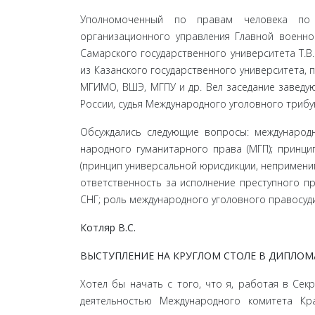
Уполномоченный по правам человека по В
организационного управления Главной военной
Самарского государствен­ного университета Т.В.
из Казанского государствен­ного университета, 
МГИМО, ВШЭ, МГПУ и др. Вел заседание завед
России, судья Международ­ного уголовного трибун
Обсуждались следующие вопросы: международн
народного гуманитарного права (МГП); принци
(принцип универсальной юрисдикции, неприменим
ответственность за исполнение преступного при
СНГ; роль международного уголовного правосуд
Котляр В.С.
ВЫСТУПЛЕНИЕ НА КРУГЛОМ СТОЛЕ В ДИПЛОМА
Хотел бы начать с того, что я, работая в Се
деятельностью Международного комитета Кр