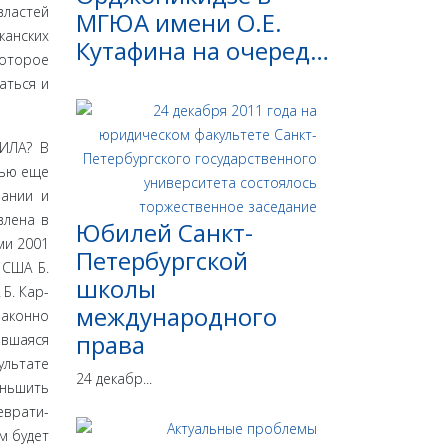
властей
МГЮА имени О.Е.
канских
Кутафина на очеред…
которое
аться и
БИЛА? В
­лью еще
вании и
влена в
Юбилей Санкт-
ми 2001
Петербургской
 США Б.
школы
Б. Кар­
международного
законно
права
ившаяся
ультате
24 декабр...
еньшить
еврати­
м будет