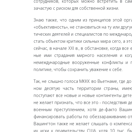
сотрудников, которых можно встретить в са
зачастую с риском для собственной жизни.
Знаю также, что одним из принципов этой орга
«объективность», не становиться на ту или другу
тических деятелей и специалистов по междунаро
стать объектом критики сильных мира сего, а э
сейчас, в начале XXI в., в обстановке, когда вс
ные ими страдания мирного населения и ког
немеждуна­родные вооруженные конфликты и г
политике, чтобы сохранить уважение к себе.
Так, не слышно голоса МККК во Вьетнаме, где до
ном десятую часть территории страны, имеют
поступают все новые и новые контингенты дет
не желает при­знать, что все это - последствия
военным преступле­нием, хотя де-факто Вашин
финансировать работы по обез­зараживанию от
Вашингтон также не желает слы­шать о компенса
их иски к правительству США, хотя 10 тыс. бы