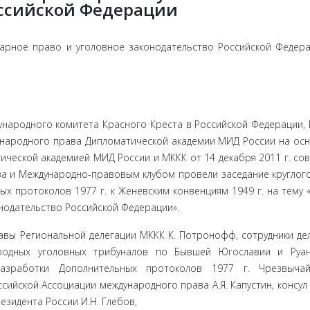
оссийской Федерации
арное право и уголовное законодательство Российской Федерац
ународно­го комитета Красного Креста в Российской Федерации, 
дународного права Дипломатической академии МИД России на ос
ческой ака­демией МИД России и МККК от 14 декабря 2011 г. со
а и Между­народно-правовым клубом провели заседание круглого
 протоко­лов 1977 г. к Женевским конвенциям 1949 г. на тему 
нодательство Российской Федерации».
вы Реги­ональной делегации МККК К. Потронофф, сотрудники дел
родных уголовных трибуналов по Бывшей Югославии и Руанд
 разработки Допол­нительных протоколов 1977 г. Чрезвыча
сийской Ассоциации между­народного права А.Я. Капустин, консул
езидента России И.Н. Глебов,