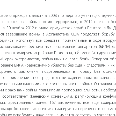
воего при­хода к власти в 2008 г. отверг аргументацию админи
 в состоянии войны против терроризма», в 2012 г. его собс
ша. 30 ноября 2012 г. глава юридической службы Пентагона Дж. 
еся завершение войны в Афганистане США продолжат борьбу 
дились, используя все сред­ства, применяемые в ходе воору
использование беспилотных лета­тельных аппаратов (БИЛА) «
в неконтролируемых районах Паки­стана, в Йемене "и в других мес
й срок экстремистов, пойманных на поле боя"». Отвергая об
ование БИЛА «равнозначно убийству без суда и следствия», и их 
срочного заключения подозреваемых в тюрьму без официа
что применение этих средств «в нетрадиционном конфликте я
ие военными властями - это составная часть войны». Он заявил, 
вии с законами войны, принципами пропорциональности, не­обхо
 соответствует Женевским конвенциям, регулирующим кон­фли
иц, арестованных ранее, 167 заключенных все еще содержа
гораздо большее число их или планируется перевести в тюрьмы
обы их освободить, даже если не имеется достаточно доказатель