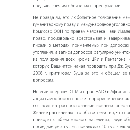
предъяв­ления им обвинения в преступлении.
Не правда ли, это любопытное толкование меж
гуманитарному праву и международное уголовное
Комиссар ООН по правам человека Нави Ииллэй
право, произвольно арестовывая и задержив
писали о методах, применяемых при допросах 
утопления, а записи допросов регулярно уничто
из поля зрения всех, кроме ЦРУ и Пентагона, 
которую Вашингтон начал проводить при Дж. Бу
2008 г. критиковал Буша за это и обещал ее 
вопросам.
Но если операция США и стран НАТО в Афганиста
ак­ция самообороны после террористических акт
согласия на распространение военных операц
Женеве расценивают то обстоятельство, что пр
приводит к гибели мирно­го населения, - ведь 
последние десять лет, превыси­ло 10 тыс. чело