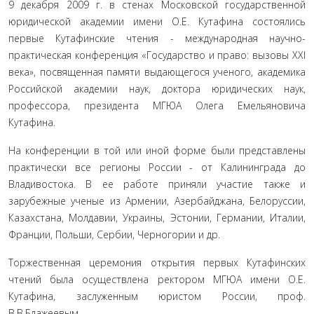
9 декабря 2009 г. в стенах Московской государст­венной
юридической академии имени О.Е. Кутафина состоялись
первые Кутафинские чтения - междуна­родная научно-
практическая конференция «Государ­ство и право: вызовы XXI
века», посвященная памяти выдающегося ученого, академика
Российской акаде­мии наук, доктора юридических наук,
профессора, президента МГЮА Олега Емельяновича
Кутафина.
На конференции в той или иной форме были представлены
практически все регионы России - от Калининграда до
Владивостока. В ее работе приня­ли участие также и
зарубежные ученые из Армении, Азербайджана, Белоруссии,
Казахстана, Молдавии, Украины, Эстонии, Германии, Италии,
Франции, Польши, Сербии, Черногории и др.
Торжественная церемония открытия первых Кутафинских
чтений была осуществлена ректо­ром МГЮА имени О.Е.
Кутафина, заслуженным юристом России, проф.
В.В.Блажеевым.