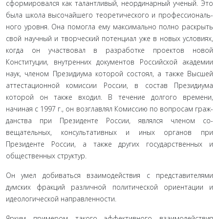
сформировался как талантливый, неординарный ученый. Это
была шко­ла высочайшего теоретического и профессиональ­
ного уровня. Она помогла ему максимально полно раскрыть
свой научный и творческий потенциал уже в новых условиях,
когда он участвовал в разработке проектов новой
Конституции, внутренних докумен­тов Российской академии
наук, членом Президиума которой состоял, а также Высшей
аттестационной комиссии России, в состав Президиума
которой он также входил. В течение долгого времени,
начиная с 1997 г., он возглавлял Комиссию по вопросам граж­
данства при Президенте России, являлся членом со­
вещательных, консультативных и иных органов при
Президенте России, а также других государственных и
общественных структур.
Он умел добиваться взаимодействия с предста­вителями
думских фракций различной политиче­ской ориентации и
идеологической направленности.
Ярким примером такого эффективного взаимо­действия