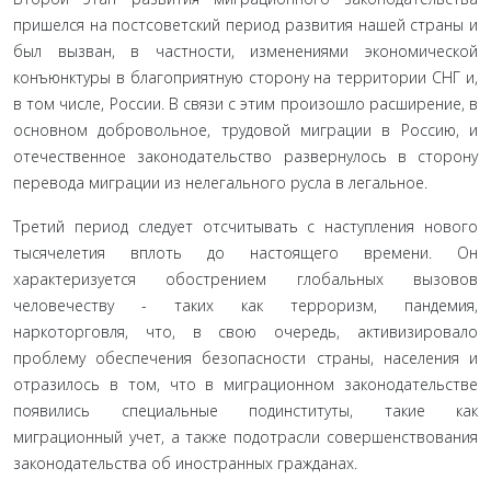
пришелся на постсоветский период развития нашей страны и
был вызван, в частности, изменениями экономической
конъюнктуры в благо­приятную сторону на территории СНГ и,
в том чис­ле, России. В связи с этим произошло расширение, в
основном добровольное, трудовой миграции в Рос­сию, и
отечественное законодательство развернулось в сторону
перевода миграции из нелегального русла в легальное.
Третий период следует отсчитывать с насту­пления нового
тысячелетия вплоть до настоящего времени. Он
характеризуется обострением глобаль­ных вызовов
человечеству - таких как терроризм, пандемия,
наркоторговля, что, в свою очередь, ак­тивизировало
проблему обеспечения безопасности страны, населения и
отразилось в том, что в миграци­онном законодательстве
появились специальные по­динституты, такие как
миграционный учет, а также подотрасли совершенствования
законодательства об иностранных гражданах.