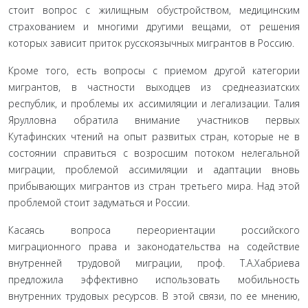
стоит вопрос с жилищным обустройством, медицинским
страхованием и многими другими вещами, от реше­ния
которых зависит приток русскоязычных мигран­тов в Россию.
Кроме того, есть вопросы с приемом другой ка­тегории
мигрантов, в частности выходцев из средне­азиатских
республик, и проблемы их ассимиляции и легализации. Талия
Ярулловна обратила внимание участников первых
Кутафинских чтений на опыт раз­витых стран, которые не в
состоянии справиться с возросшим потоком нелегальной
миграции, пробле­мой ассимиляции и адаптации вновь
прибывающих мигрантов из стран третьего мира. Над этой
пробле­мой стоит задуматься и России.
Касаясь вопроса переориентации российско­го
миграционного права и законодательства на со­действие
внутренней трудовой миграции, проф. Т.А.Хабриева
предложила эффективно использо­вать мобильность
внутренних трудовых ресурсов. В этой связи, по ее мнению,