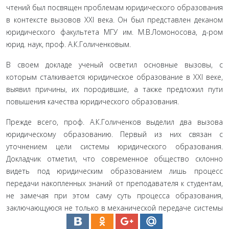
чтений был посвящен проблемам юридического образования
в контексте вызовов XXI века. Он был представлен деканом
юридиче­ского факультета МГУ им. М.В.Ломоносова, д-ром
юрид. наук, проф. А.К.Голиченковым.
В своем докладе ученый осветил основные вызо­вы, с
которым сталкивается юридическое образова­ние в XXI веке,
выявил причины, их породившие, а также предложил пути
повышения качества юриди­ческого образования.
Прежде всего, проф. А.К.Голиченков выделил два вызова
юридическому образованию. Первый из них связан с
уточнением цели системы юридического образования.
Докладчик отметил, что современное общество склонно
видеть под юридическим образо­ванием лишь процесс
передачи накопленных знаний от преподавателя к студентам,
не замечая при этом саму суть процесса образования,
заключающуюся не только в механической передаче системы
определен­ной информации, но и в приобретении учащими­ся