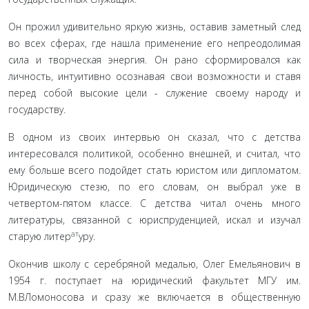
Он прожил удивительно яркую жизнь, оставив заметный след
во всех сферах, где нашла применение его непреодолимая
сила и творческая энергия. Он рано сформировался как
личность, интуитивно осо­знавая свои возможности и ставя
перед собой высо­кие цели - служение своему народу и
государству.
В одном из своих интервью он сказал, что с дет­ства
интересовался политикой, особенно внешней, и считал, что
ему больше всего подойдет стать юри­стом или дипломатом.
Юридическую стезю, по его словам, он выбрал уже в
четвертом-пятом классе. С детства читал очень много
литературы, связанной с юриспруденцией, искал и изучал
ат
старую лите­р
уру.
Окончив школу с серебряной медалью, Олег Емельянович в
1954 г. поступает на юридический факультет МГУ им.
М.ВЛомоносова и сразу же включается в общественную