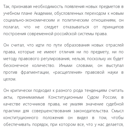
Так, признавая необходимость появления новых предметов в
учебном плане Академии, обусловлен­ных переходом к новым
социально-экономическим и политическим отношениям, он
полагал, что не сле­дует отказываться от принципов
построения совре­менной российской системы права.
Он считал, что идти по пути образования новых отраслей
права, которые не имеют отличия ни по предмету, ни по
методу правового регулирования, нельзя, поскольку их будет
бесконечное количество. Иными словами, он выступал
против фрагментации, «расщепления» правовой науки в
целом.
Он критически подходил к разного рода тенден­циям считать
акты, принимаемые Конституционным Судом России, в
качестве источников права, не умаляя значение судебной
практики для совершенствования законодательства. Смысл
конституционного положе­ния он видел в том, чтобы
обеспечивать порядок, при котором все, что у нас делается,