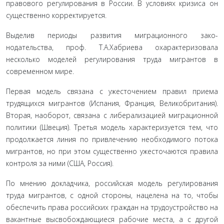
правового регулирования в России. В условиях кризиса он
существенно коррек­тируется.
Выделив периоды развития миграционного зако­
нодательства, проф. Т.А.Хабриева охарактеризовала
несколько моделей регулирования труда мигрантов в
современном мире.
Первая модель связана с ужесточением правил приема
трудящихся мигрантов (Испания, Фран­ция, Великобритания).
Вторая, наоборот, связана с либерализацией миграционной
политики (Швеция). Третья модель характеризуется тем, что
продолжа­ется линия по привлечению необходимого потока
мигрантов, но при этом существенно ужесточаются правила
контроля за ними (США, Россия).
По мнению докладчика, российская модель ре­гулирования
труда мигрантов, с одной стороны, на­целена на то, чтобы
обеспечить права российских граждан на трудоустройство на
вакантные высвобож­дающиеся рабочие места, а с другой