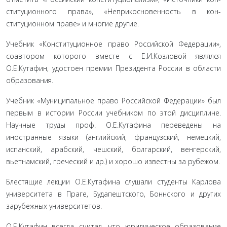
ституционного права», «Неприкосновенность в кон­
ституционном праве» и многие другие.
Учебник «Конституционное право Россий­ской Федерации»,
соавтором которого вместе с Е.И.Козловой являлся
О.Е.Кутафин, удостоен пре­мии Президента России в области
образования.
Учебник «Муниципальное право Российской Федерации» был
первым в истории России учеб­ником по этой дисциплине.
Научные труды проф. О.Е.Кутафина переведены на
иностранные языки (ан­глийский, французский, немецкий,
испанский, араб­ский, чешский, болгарский, венгерский,
вьетнамский, греческий и др.) и хорошо известны за рубежом.
Блестящие лекции О.Е.Кутафина слушали сту­денты Карлова
университета в Праге, Будапештско­го, Боннского и других
зарубежных университетов.
О.Е.Кутафин всегда считал, что юридическое об­разование