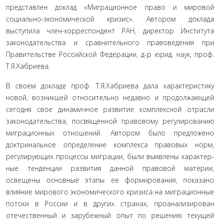
представлен доклад «Миграционное право и мировой
социально-эко­номической кризис». Автором доклада
выступила член-корреспондент РАН, директор Института
законодательства и сравнительного правоведе­ния при
Правительстве Российской Федерации, д-р юрид. наук, проф.
Т.Я.Хабриева.
В своем докладе проф. Т.Я.Хабриева дала харак­теристику
новой, возникшей относительно недавно и продолжающей
сегодня свое динамичное развитие комплексной отрасли
законодательства, посвящен­ной правовому регулированию
миграционных отно­шений. Автором было предложено
доктринальное определение комплекса правовых норм,
регулирую­щих процессы миграции, были выявлены характер­
ные тенденции развития данной правовой материи,
освещены основные этапы ее формирования, пока­зано
влияние мирового экономического кризиса на миграционные
потоки в России и в других странах, проанализирован
отечественный и зарубежный опыт по решению текущей