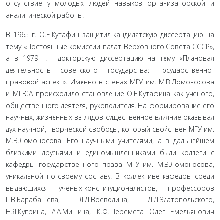
отсутствие у молодых людей навыков организаторской и
аналитической работы.
В 1965 г. О.Е.Кутафин защитил кандидатскую диссертацию на
тему «Постоянные комиссии палат Верховного Совета СССР»,
а в 1979 г. - докторскую диссертацию на тему «Плановая
деятельность совет­ского государства: государственно-
правовой аспект». Именно в стенах МГУ им. М.В.Ломоносова
и МГЮА происходило становление О.Е.Кутафина как ученого,
общественного деятеля, руководителя. На формиро­вание его
научных, жизненных взглядов существенное влияние оказывал
дух научной, творческой свободы, который свойствен МГУ им.
М.В.Ломоносова. Его на­учными учителями, а в дальнейшем
близкими друзья­ми и единомышленниками были коллеги с
кафедры государственного права МГУ им. М.В.Ломоносова,
уникальной по своему составу. В коллективе кафедры среди
выдающихся ученых-конституционалистов, профессоров
Г.В.Барабашева, Л.Д.Воеводина, Д.Л.Златопольского,
Н.Я.Куприна, А.А.Мишина, К.Ф.Шеремета Олег Емельянович