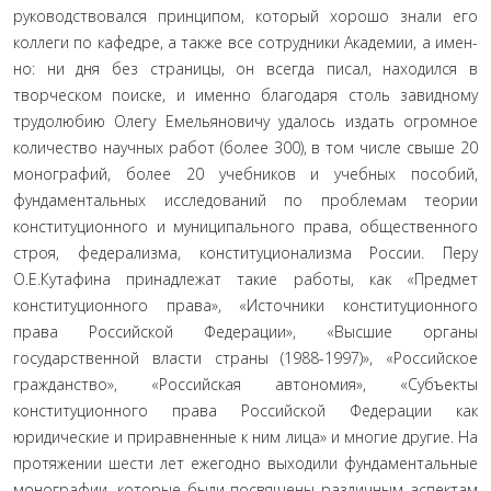
руководствовался принципом, который хорошо знали его
коллеги по кафедре, а также все сотрудники Академии, а имен­
но: ни дня без страницы, он всегда писал, находился в
творческом поиске, и именно благодаря столь завид­ному
трудолюбию Олегу Емельяновичу удалось из­дать огромное
количество научных работ (более 300), в том числе свыше 20
монографий, более 20 учебни­ков и учебных пособий,
фундаментальных исследо­ваний по проблемам теории
конституционного и муниципального права, общественного
строя, фе­дерализма, конституционализма России. Перу
О.Е.Кутафина принадлежат такие работы, как «Пред­мет
конституционного права», «Источники консти­туционного
права Российской Федерации», «Высшие органы
государственной власти страны (1988-1997)», «Российское
гражданство», «Российская автономия», «Субъекты
конституционного права Российской Фе­дерации как
юридические и приравненные к ним лица» и многие другие. На
протяжении шести лет ежегодно выходили фундаментальные
монографии, которые были посвящены различным аспектам