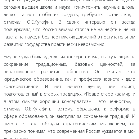
сегодня высшая школа и наука. «Уничтожить научные шко­лы
легко - а вот чтобы их создать, требуются сотни лет», -
отмечал О.Е.Кутафин. В своих интервью он всегда
подчеркивал, что Россия веками стояла не на нефти и не на
газе, а на науке, и без нее никаких дви­жений в поступательном
развитии государства прак­тически невозможно.
Ему не чужда была идеология консерватизма, выступающая за
сохранение традиционных, базовых ценностей, за
эволюционное развитие общества. Он считал, что
юридическое образование, как и профес­сия юриста - дело
консервативное. И нет ничего луч­ше, чем юрист,
подготовленный в старых традициях. «Право старо как мир, и
в этом смысле хороший кон­серватизм - это ценность», -
отмечал О.Е.Кутафин. Поэтому, обращаясь к реформе в
сфере образования, он выступал за сохранение традиций. И
вместе с тем, обладая стратегическим мышлением, он
прекрасно понимал, что современная Россия нуждается в мо­
дернизации.