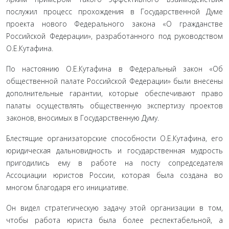
послужил процесс прохождения в Государ­ственной Думе
проекта нового Федерального закона «О гражданстве
Российской Федерации», разрабо­танного под руководством
О.Е.Кутафина.
По настоянию О.Е.Кутафина в Федеральный закон «Об
общественной палате Российской Федерации» были внесены
дополнительные гарантии, которые обеспечивают право
палаты осуществлять обществен­ную экспертизу проектов
законов, вносимых в Госу­дарственную Думу.
Блестящие организаторские способности О.Е.Кутафина, его
юридическая дальновидность и государственная мудрость
пригодились ему в работе на посту сопредседателя
Ассоциации юристов Рос­сии, которая была создана во
многом благодаря его инициативе.
Он видел стратегическую задачу этой организа­ции в том,
чтобы работа юриста была более респек­табельной, а