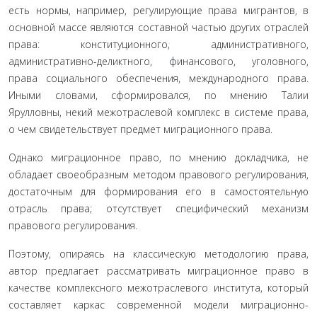
есть нормы, на­пример, регулирующие права мигрантов, в
основ­ной массе являются составной частью других отрас­лей
права: конституционного, административного,
административно-деликтного, финансового, уголов­ного,
права социального обеспечения, международ­ного права.
Иными словами, сформировался, по мне­нию Талии
Ярулловны, некий межотраслевой ком­плекс в системе права,
о чем свидетельствует предмет миграционного права.
Однако миграционное право, по мнению доклад­чика, не
обладает своеобразным методом правового регулирования,
достаточным для формирования его в самостоятельную
отрасль права; отсутствует специ­фический механизм
правового регулирования.
Поэтому, опираясь на классическую методоло­гию права,
автор предлагает рассматривать миграци­онное право в
качестве комплексного межотраслевого института, который
составляет каркас современной модели миграционно-