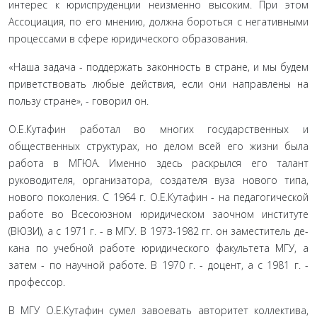
интерес к юриспруденции неизменно высоким. При этом
Ассоциация, по его мнению, должна бороться с негативными
процессами в сфере юридического образования.
«Наша задача - поддержать законность в стране, и мы будем
приветствовать любые действия, если они направлены на
пользу стране», - говорил он.
О.Е.Кутафин работал во многих государствен­ных и
общественных структурах, но делом всей его жизни была
работа в МГЮА. Именно здесь рас­крылся его талант
руководителя, организатора, соз­дателя вуза нового типа,
нового поколения. С 1964 г. О.Е.Кутафин - на педагогической
работе во Всесо­юзном юридическом заочном институте
(ВЮЗИ), а с 1971 г. - в МГУ. В 1973-1982 гг. он заместитель де­
кана по учебной работе юридического факультета МГУ, а
затем - по научной работе. В 1970 г. - доцент, а с 1981 г. -
профессор.
В МГУ О.Е.Кутафин сумел завоевать авторитет коллектива,