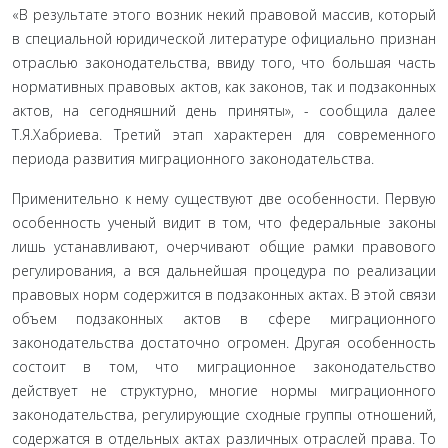
«В результате этого возник некий правовой мас­сив, который
в специальной юридической литерату­ре официально признан
отраслью законодательства, ввиду того, что большая часть
нормативных право­вых актов, как законов, так и подзаконных
актов, на сегодняшний день приняты», - сообщила далее
Т.Я.Хабриева. Третий этап характерен для современ­ного
периода развития миграционного законода­тельства.
Применительно к нему существуют две особен­ности. Первую
особенность ученый видит в том, что федеральные законы
лишь устанавливают, очерчи­вают общие рамки правового
регулирования, а вся дальнейшая процедура по реализации
правовых норм содержится в подзаконных актах. В этой связи
объем подзаконных актов в сфере миграционного
законодательства достаточно огромен. Другая осо­бенность
состоит в том, что миграционное законо­дательство
действует не структурно, многие нормы миграционного
законодательства, регулирующие сходные группы отношений,
содержатся в отдельных актах различных отраслей права. То