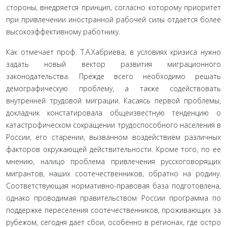
стороны, вне­дряется принцип, согласно которому приоритет
при привлечении иностранной рабочей силы отдается более
высокоэффективному работнику.
Как отмечает проф. Т.А.Хабриева, в условиях кризиса нужно
задать новый вектор развития мигра­ционного
законодательства. Прежде всего необходи­мо решать
демографическую проблему, а также со­действовать
внутренней трудовой миграции. Касаясь первой проблемы,
докладчик констатировала обще­известную тенденцию о
катастрофическом сокраще­нии трудоспособного населения в
России, его старе­нии, вызванном воздействием различных
факторов окружающей действительности. Кроме того, по ее
мнению, налицо проблема привлечения русскогово­рящих
мигрантов, наших соотечественников, обратно на родину.
Соответствующая нормативно-правовая база подготовлена,
однако проводимая правитель­ством России программа по
поддержке переселения соотечественников, проживающих за
рубежом, се­годня дает сбои, особенно в регионах, где остро