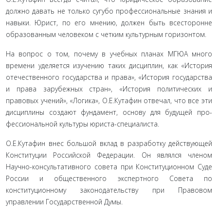
должно давать не только сугубо профес­сиональные знания и
навыки. Юрист, по его мнению, должен быть всесторонне
образованным человеком с четким культурным горизонтом.
На вопрос о том, почему в учебных планах МГЮА много
времени уделяется изучению таких дисциплин, как «История
отечественного государства и права», «История государства
и права зарубежных стран», «История политических и
правовых учений», «Логика», О.Е.Кутафин отвечал, что все эти
дисци­плины создают фундамент, основу для будущей про­
фессиональной культуры юриста-специалиста.
О.Е.Кутафин внес большой вклад в разработку действующей
Конституции Российской Федерации. Он являлся членом
Научно-консультативного совета при Конституционном Суде
России и общественного экспертного Совета по
конституционному законода­тельству при Правовом
управлении Государственной Думы.