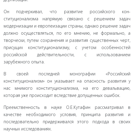
Он подчеркивал, что развитие российского кон­
ституционализма напрямую связано с решением за­дач
модернизации и европеизации страны, однако решение задач
должно осуществляться, по его мне­нию, не формально, а
творчески, путем сохранения и развития существенных черт,
присущих конститу­ционализму, с учетом особенностей
российской дей­ствительности, с использованием
зарубежного опыта.
В своей последней монографии «Российский
конституционализм» он указывает на опасность раз­вития у
нас мнимого конституционализма, на его де­вальвацию,
которая уже происходит вследствие до­пущенных ошибок.
Преемственность в науке О.Е.Кутафин рассма­тривал в
качестве необходимого условия, принципа развития и
последовательно придерживался этого подхода в своих
научных исследованиях.