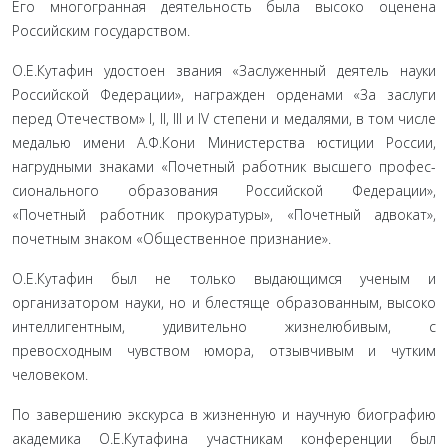
Его многогранная деятельность была высоко оце­нена
Российским государством.
О.Е.Кутафин удостоен звания «Заслуженный деятель науки
Российской Федерации», награжден орденами «За заслуги
перед Отечеством» I, II, III и IV степени и медалями, в том числе
медалью имени А.Ф.Кони Министерства юстиции России,
нагрудны­ми знаками «Почетный работник высшего профес­
сионального образования Российской Федерации»,
«Почетный работник прокуратуры», «Почетный адвокат»,
почетным знаком «Общественное приз­нание».
О.Е.Кутафин был не только выдающимся уче­ным и
организатором науки, но и блестяще обра­зованным, высоко
интеллигентным, удивительно жизнелюбивым, с
превосходным чувством юмора, отзывчивым и чутким
человеком.
По завершению экскурса в жизненную и науч­ную биографию
академика О.Е.Кутафина участ­никам конференции был