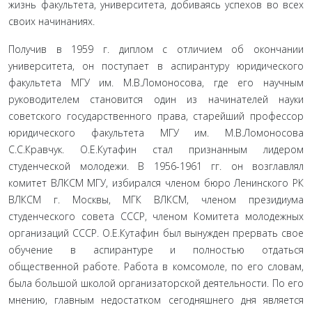
жизнь факультета, уни­верситета, добиваясь успехов во всех
своих начи­наниях.
Получив в 1959 г. диплом с отличием об оконча­нии
университета, он поступает в аспирантуру юри­дического
факультета МГУ им. М.В.Ломоносова, где его научным
руководителем становится один из на­чинателей науки
советского государственного пра­ва, старейший профессор
юридического факультета МГУ им. М.В.Ломоносова
С.С.Кравчук. О.Е.Кутафин стал признанным лидером
студенческой молодежи. В 1956-1961 гг. он возглавлял
комитет ВЛКСМ МГУ, из­бирался членом бюро Ленинского РК
ВЛКСМ г. Мо­сквы, МГК ВЛКСМ, членом президиума
студенческого совета СССР, членом Комитета молодежных
органи­заций СССР. О.Е.Кутафин был вынужден прервать свое
обучение в аспирантуре и полностью отдаться
общественной работе. Работа в комсомоле, по его словам,
была большой школой организаторской дея­тельности. По его
мнению, главным недостатком се­годняшнего дня является