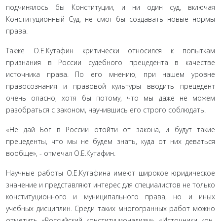
подчинялось бы Кон­ституции, и ни один суд, включая
Конституционный Суд, не смог бы создавать новые нормы
права.
Также О.Е.Кутафин критически относился к по­пыткам
признания в России судебного прецеден­та в качестве
источника права. По его мнению, при нашем уровне
правосознания и правовой культуры вводить прецедент
очень опасно, хотя бы потому, что мы даже не можем
разобраться с законом, научив­шись его строго соблюдать.
«Не дай Бог в России отойти от закона, и будут такие
прецеденты, что мы не будем знать, куда от них деваться
вообще», - отмечал О.Е.Кутафин.
Научные работы О.Е.Кутафина имеют широкое юридическое
значение и представляют интерес для специалистов не только
конституционного и муни­ципального права, но и иных
учебных дисциплин. Среди таких многогранных работ можно
отметить «Российский конституционализм», «Источники кон­