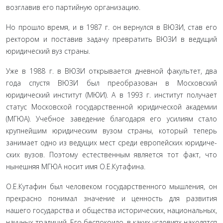
возглавив его партийную организацию.
Но прошло время, и в 1987 г. он вернулся в ВЮЗИ, став его
ректором и поставив задачу превра­тить ВЮЗИ в ведущий
юридический вуз страны.
Уже в 1988 г. в ВЮЗИ открывается дневной фа­культет, два
года спустя ВЮЗИ был преобразован в Московский
юридический институт (МЮИ). А в 1993 г. институт получает
статус Московской государ­ственной юридической академии
(МГЮА). Учебное заведение благодаря его усилиям стало
крупнейшим юридическим вузом страны, который теперь
занима­ет одно из ведущих мест среди европейских юридиче­
ских вузов. Поэтому естественным является тот факт, что
нынешняя МГЮА носит имя О.Е.Кутафина.
О.Е.Кутафин был человеком государственного мышления, он
прекрасно понимал значение и цен­ность для развития
нашего государства и общества исторических, национальных,
научных традиций. Его беспокоило, в каких условиях находятся