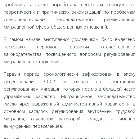
проблемы, а также выработана некоторая совокупность
теоретических и практиче­ских рекомендаций по проблемам
совершенствова­ния законодательного регулирования
миграционной сферы общественных отношений.
В самом начале выступления докладчиком было выделено
несколько периодов развития отечествен­ного
законодательства, посвященного вопросам регу­лирования
миграционных отношений.
Первый период хронологически зафиксирован в эпоху
существования СССР и связан со спонтанным
регулированием миграции, которая носила в боль­шей части
управляемый характер. Миграционное законодательство
имело ярко выраженный админи­стративный характер и в
основном касалось регули­рования внутренней трудовой
миграции, отдельных категорий граждан, а именно
вынужденных пересе­ленцев.
Второй этап развития миграционного зако­нодательства