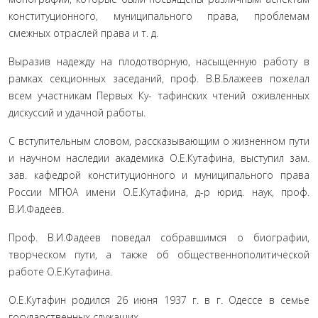
кон­ституционного, муниципального права, проблемам
смежных отраслей права и т. д.
Выразив надежду на плодотворную, насыщен­ную работу в
рамках секционных заседаний, проф. В.В.Блажеев пожелал
всем участникам Первых Ку- тафинских чтений оживленных
дискуссий и удачной работы.
С вступительным словом, рассказывающим о жизненном пути
и научном наследии акаде­мика О.Е.Кутафина, выступил зам.
зав. кафедрой конституционного и муниципального права
Рос­сии МГЮА имени О.Е.Кутафина, д-р юрид. наук, проф.
В.И.Фадеев.
Проф. В.И.Фадеев поведал собравшимся о био­графии,
творческом пути, а также об общественно­политической
работе О.Е.Кутафина.
О.Е.Кутафин родился 26 июня 1937 г. в г. Одессе в семье
государственных служащих.