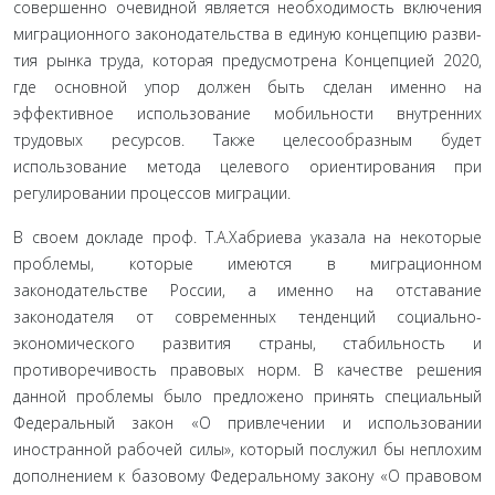
совершенно очевидной является необходимость включения
миграционно­го законодательства в единую концепцию разви­
тия рынка труда, которая предусмотрена Концеп­цией 2020,
где основной упор должен быть сделан именно на
эффективное использование мобиль­ности внутренних
трудовых ресурсов. Также целе­сообразным будет
использование метода целевого ориентирования при
регулировании процессов ми­грации.
В своем докладе проф. Т.А.Хабриева указала на некоторые
проблемы, которые имеются в мигра­ционном
законодательстве России, а именно на от­ставание
законодателя от современных тенденций социально-
экономического развития страны, ста­бильность и
противоречивость правовых норм. В качестве решения
данной проблемы было предло­жено принять специальный
Федеральный закон «О привлечении и использовании
иностранной рабочей силы», который послужил бы неплохим
дополне­нием к базовому Федеральному закону «О правовом