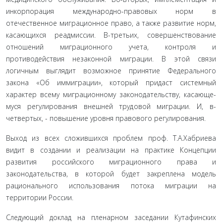
инкорпорация международно-пра­вовых норм в
отечественное миграционное право, а также развитие норм,
касающихся реадмиссии. В-третьих, совершенствование
отношений мигра­ционного учета, контроля и
противодействия неза­конной миграции. В этой связи
логичным выглядит возможное принятие Федерального
закона «Об им­миграции», который придаст системный
характер всему миграционному законодательству, касающе­
муся регулирования внешней трудовой миграции. И, в-
четвертых, - повышение уровня правового регули­рования.
Выход из всех сложившихся проблем проф. Т.А.Хабриева
видит в создании и реализации на практике Концепции
развития российского мигра­ционного права и
законодательства, в которой будет закреплена модель
рационального использования потока миграции на
территории России.
Следующий доклад на пленарном заседании Кутафинских