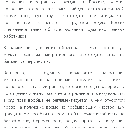
положении иностранных граждан в России», многие
положения которого на сегодняшний день остаются фикцией.
Кроме того, существуют законодательные инициативы,
посвященные включению в Трудовой кодекс России
специальной главы об использовании труда иностранных
работников.
В заключение докладчик обрисовала некую про­гнозную
модель развития миграционного законода­тельства на
ближайшую перспективу.
Во-первых, в будущем продолжится наполнение
миграционного права новыми нормами, касающи­мися
правового статуса мигрантов, которые сегодня разбросаны
по отдельным актам различной отрас­левой принадлежности,
а ряд прав вообще не регла­ментируется. К ним относятся:
право на получение временно пребывающим иностранным
граждани­ном пособий по временной нетрудоспособности, по
безработице, беременности, родам, право на полу­чение
медицинского обслуживания. Во-вторых, им­плементация и