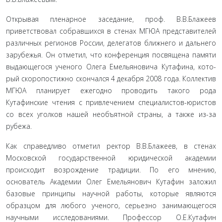
Открывая пленарное заседание, проф. В.В.Блажеев
приветствовал собравшихся в стенах МГЮА представителей
различных регионов России, делегатов ближнего и дальнего
зарубежья. Он отме­тил, что конференция посвящена памяти
выдающе­гося ученого Олега Емельяновича Кутафина, кото­
рый скоропостижно скончался 4 декабря 2008 года. Коллектив
МГЮА планирует ежегодно проводить такого рода
Кутафинские чтения с привлечением специалистов-юристов
со всех уголков нашей необъ­ятной страны, а также из-за
рубежа.
Как справедливо отметил ректор В.В.Блажеев, в стенах
Московской государственной юридической академии
происходит возрождение традиции. По его мнению,
основатель Академии Олег Емельяно­вич Кутафин заложил
базовые принципы научной работы, которые являются
образцом для любого уче­ного, серьезно занимающегося
научными исследова­ниями. Профессор О.Е.Кутафин