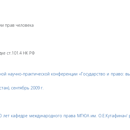
ии прав человека
ке ст.101.4 НК РФ
ой научно-практической конференции «Государство и право: вызо
тан), сентябрь 2009 г.
лет кафедре международного права МГЮА им. О.Е.Кутафина»/ рук.