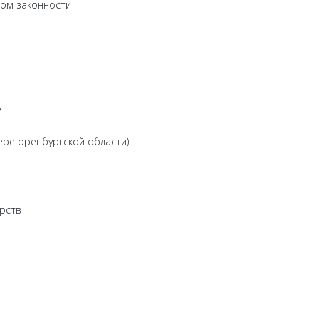
пом законности
ь
ре оренбургской области)
арств