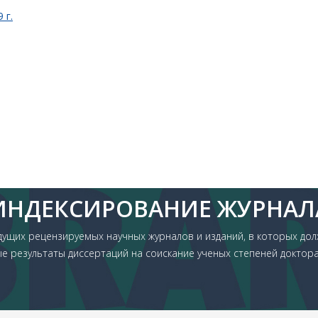
 г.
ИНДЕКСИРОВАНИЕ ЖУРНАЛ
дущих рецензируемых научных журналов и изданий, в которых до
е результаты диссертаций на соискание ученых степеней доктора 