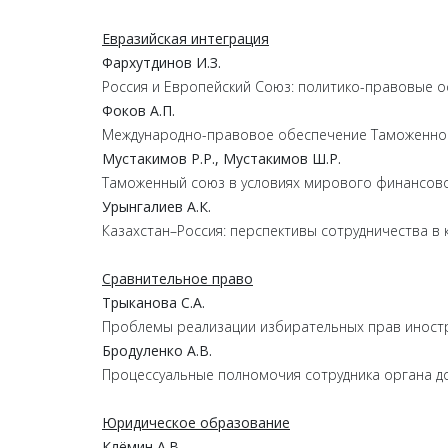
Евразийская интеграция
Фархутдинов И.З.
Россия и Eвропейский Cоюз: политико-правовые о
Фоков А.П.
Международно-правовое обеспечение Таможенног
Мустакимов Р.Р., Мустакимов Ш.Р.
Таможенный союз в условиях мирового финансово
Урынгалиев А.К.
Казахстан–Россия: перспективы сотрудничества в
Сравнительное право
Трыканова С.А.
Проблемы реализации избирательных прав иност
Бродуленко А.В.
Процессуальные полномочия сотрудника органа до
Юридическое образование
Клёмин А.В.