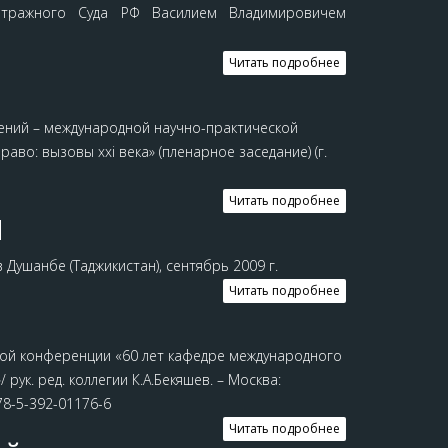
итражного Суда РФ Василием Владимировичем
Читать подробнее
ений – международной научно-практической
аво: вызовы xxi века» (пленарное заседание) (г.
Читать подробнее
Я
Душанбе (Таджикистан), сентябрь 2009 г.
Читать подробнее
ой конференции «60 лет кафедре международного
рук. ред. коллегии К.А.Бекяшев. – Москва:
978-5-392-01176-6
Читать подробнее