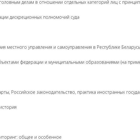
головным делам в отношении отдельных категорий лиц с принци
ации дискреционных полномочий суда
я местного управления и самоуправления в Республике Беларус
убъектами федерации и муниципальными образованиями (на приме
рты, Российское законодательство, практика иностранных госуд
история
иторинг: общее и особенное