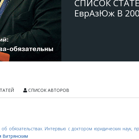
СПИСОК СТАТ
ЕврАзЮж В 200
ТАТЕЙ
СПИСОК АВТОРОВ
об обязательствах. Интервью с доктором юридических наук, п
м Витрянским