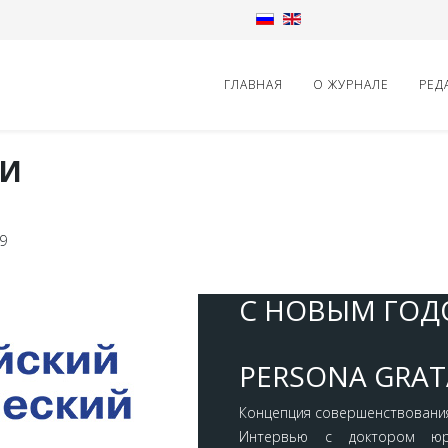
ГЛАВНАЯ
О ЖУРНАЛЕ
РЕД
 И
9
С НОВЫМ ГОДО
PERSONA GRAT
Концепция совершенствования
Интервью с доктором юри