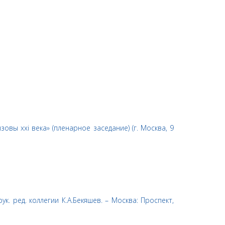
вы xxi века» (пленарное заседание) (г. Москва, 9
 ред. коллегии К.А.Бекяшев. – Москва: Проспект,