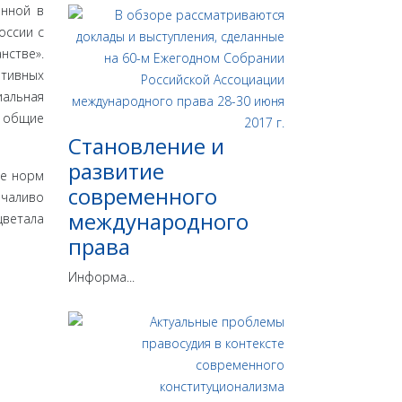
анной в
оссии с
нстве».
ативных
альная
н общие
Становление и
развитие
ие норм
современного
чаливо
международного
цветала
права
Информа...