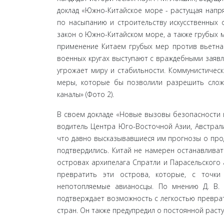
доклад «Южно-Китайское море - растущая напр
по насыпанию и строительству искусственных 
закон о Южно-Китайском море, а также грубых м
применение Китаем грубых мер против вьетнамс
военных кругах высту­пают с враждебными заяв
угрожает миру и стабильно­сти. Коммунистичес
меры, которые бы позволили разре­шить сл
каналы» (Фото 2).
В своем докладе «Новые вызовы безопасности в 
водитель Центра Юго-Восточной Азии, Австрал
что давно высказывавшиеся им прогнозы о про
подтвер­дились. Китай не намерен останавливат
островах архипе­лага Спратли и Парасельского 
превратить эти острова, которые, с точки
непотопляемые авианосцы. По мнению Д. В. 
подтверждает возможность с легкостью преврат
стран. Он также предупредил о постоянной раст