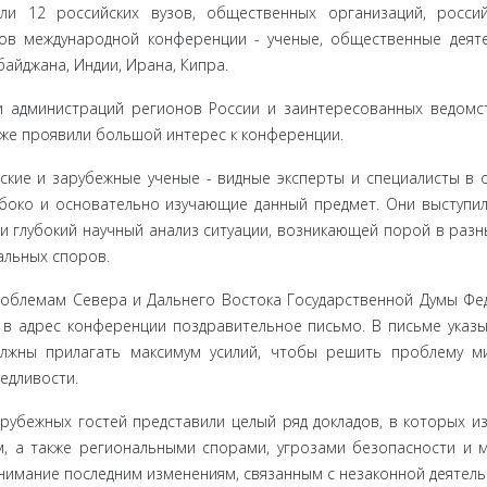
ли 12 рос­сийских вузов, общественных организаций, росси
в между­народной конференции - ученые, общественные деяте
айджана, Индии, Ирана, Кипра.
 админи­страций регионов России и заинтересованных ведомст
кже проявили большой интерес к конференции.
кие и за­рубежные ученые - видные эксперты и специалисты в 
убоко и осно­вательно изучающие данный предмет. Они выступил
и глубокий научный анализ ситуации, возникающей порой в разн
альных споров.
роблемам Севера и Дальнего Востока Государственной Думы Фе
в адрес кон­ференции поздравительное письмо. В письме указы
лжны прилагать мак­симум усилий, чтобы решить проблему 
едливости.
рубежных гостей представили целый ряд докладов, в которых и
 а также ре­гиональными спорами, угрозами безопасности и 
внимание последним изменениям, связанным с незаконной деятел