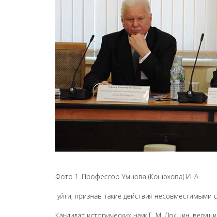
Фото 1. Профессор Умнова (Конюхова) И. А.
уйти, признав такие действия несовместимыми 
Кандидат исторических наук Г. М. Локшин, ведущ