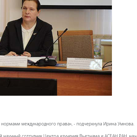
с нормами международного права», - подчеркнула Ирина Умнова.
ий науч­ный сотрудник Центра изучения Вьетнама и АСЕАН РАН, нач