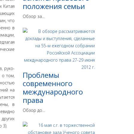
положения семьи
х Китая
ушающих
Обзор за...
ин, что
бенно в
рмации,
едлагая
ические
, руко­
Проблемы
 о том,
современного
лностью
международного
ений на
ытается
права
ены, в
Обзор до...
евид­но
 других
 3).