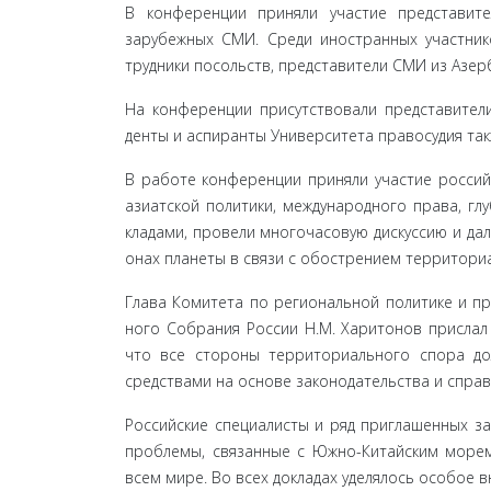
В конференции приняли участие представите
зарубежных СМИ. Среди иностранных участнико
трудники посольств, представители СМИ из Азерб
На конференции присутствовали представители
денты и аспиранты Университета правосудия та
В работе конференции приняли участие российс
азиатской политики, международного права, гл
кладами, провели многочасовую дискуссию и дал
онах планеты в связи с обострением территори
Глава Комитета по региональной политике и п
ного Собрания России Н.М. Харитонов прислал 
что все стороны территориального спора до
средствами на основе законодательства и справ
Российские специалисты и ряд приглашенных за
проблемы, связанные с Южно-Китайским морем,
всем мире. Во всех докладах уделялось особое 