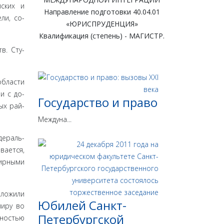
йских и
Направление подготовки 40.04.01
ли, со­
«ЮРИСПРУДЕНЦИЯ»
Квалификация (степень) - МАГИСТР.
в. Сту­
области
и с до­
Государство и право
ых рай­
Междуна...
дераль­
вается,
мирными
зложили
Юбилей Санкт-
миру во
Петербургской
ьностью