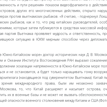
яженность и пути решения» показом видеофрагмента о действия
островов, других его многочисленных действиях, открыто нар
ерах против вьетнам­ских рыбаков. «Я считаю, - подчеркнул Локш
ких рыбаков, как и то, что ряд китайских руководителей, осо
лениями, которые затем публикуются в средствах массовой инфо
кая партия Вьетнама проявляет мудрость и ответственность, пр
ожившуюся ситуацию в ЮКМ мирным способом через дипломат
Южно-Ки­тайском море» доктор исторических наук Д. В. Мосяков
ии и Океании Института Востоковедения РАН выразил сожаление
должении эскалации напряженности в Южно-Китайском море по
ься и не остановится, а будет только наращивать гонку вооруж
архипелага (находящиеся под су­веренитетом Вьетнама). Китай п
 зрения международного права, были им неза­конно захвач
Мосякова, то, что Китай расширяет и насыпает острова, оч
ить их в воен­ные базы и не может не вызвать обеспокоенности
ущей опасности воен­ного столкновения между Китаем и США (Фото