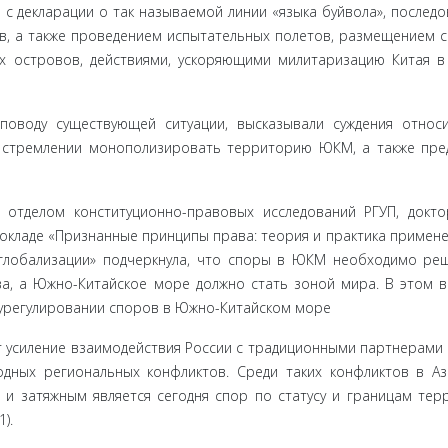
 с декларации о так называемой линии «языка буйвола», послед
ов, а также проведением испытательных полетов, размещением 
ых островов, действиями, ускоряю­щими милитаризацию Китая 
оводу су­ществующей ситуации, высказывали суждения относ
 стремлении монополизировать территорию ЮКМ, а также пре
 отделом конституционно-правовых исследований РГУП, докт
докладе «При­знанные принципы права: теория и практика примене
глобализации» подчеркнула, что споры в ЮКМ необходимо ре
а, а Южно-Китайское море должно стать зоной мира. В этом 
 урегулировании споров в Южно-Китайском море
 усиле­ние взаимодействия России с традиционными партнерами 
ных региональных конфликтов. Среди таких конфликтов в Ази
и затяж­ным является сегодня спор по статусу и границам тер
).