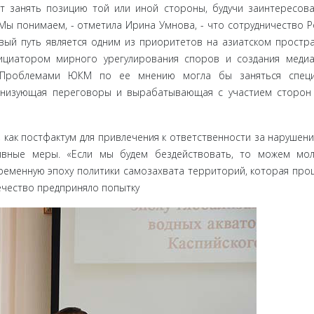
т занять позицию той или иной стороны, будучи заинтересов
Мы понимаем, - отметила Ирина Умнова, - что сотрудничество Р
вый путь является одним из приоритетов на азиатском простра
нициатором мирного урегу­лирования споров и создания меди
 Проблемами ЮКМ по ее мнению могла бы заняться специ
ганизующая переговоры и вырабатывающая с участием сторо
как пост­фактум для привлечения к ответственности за нарушен
ивные меры. «Если мы будем бездействовать, то можем мол
ременную эпоху политики самозахвата территорий, которая про
вечество предприняло попытку