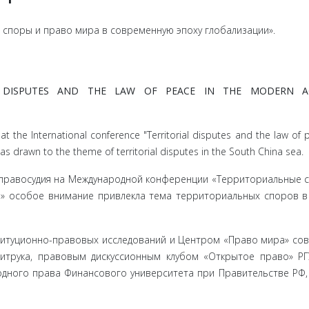
споры и право мира в современную эпоху глобализации».
AL DISPUTES AND THE LAW OF PEACE IN THE MODERN 
 at the International conference "Territorial disputes and the law of 
as drawn to the theme of territorial disputes in the South China sea.
е правосудия на Международной конференции «Территориальные 
» особое внимание при­влекла тема территориальных споров 
итуци­онно-правовых исследований и Центром «Право мира» со­
Витрука, правовым дискуссионным клубом «Открытое право» Р
дного права Финансового университета при Правительстве РФ, 