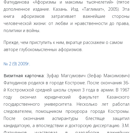
Фаткудинова «Афоризмы и максимы тыся­челетий» (пятое
дополненное издание. Казань. Изд. «Таглимат», 2005). Эта
книга афо­ризмов затрагивает важнейшие стороны
человеческой жизни: от любви и нравственности до права,
политики и войны.
Прежде, чем приступить к ним, вкратце расскажем о самом
авторе глубокомысленных афоризмов.
№ 2 (9) 2009г.
Визитная карточка
: Зуфар Магсумович (Зефар Максимович)
Фаткудинов родился в городе Костроме. После окончания 36-
й Костромской средней школы служил 3 года в армии. В 1967
году окончил юридический факультет Казанского
государственного университета. Несколько лет работал
следователем, помощником прокурора города Костромы.
После окончания аспирантуры блестяще защитил
кандидатскую, а впоследствии и докторскую диссертацию. З.М.
Фаткудинов участвовал в разработке важнейших