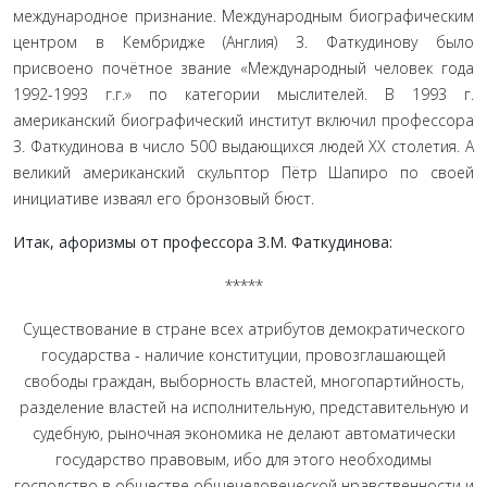
международное признание. Международным биографическим
центром в Кембридже (Англия) З. Фаткудинову было
присвоено почётное звание «Международный человек года
1992-1993 г.г.» по категории мыслите­лей. В 1993 г.
американский биографический институт включил профессора
З. Фаткудинова в число 500 выдающихся людей ХХ столетия. А
великий американский скульптор Пётр Шапиро по своей
инициативе изваял его бронзовый бюст.
Итак, афоризмы от профессора З.М. Фаткудинова:
*****
Существование в стране всех атрибутов демократического
государства - наличие конституции, провозглашающей
свободы граждан, выборность властей, многопартийность,
разделение властей на исполнительную, представительную и
судебную, рыночная экономика не делают автоматически
государство правовым, ибо для этого необходимы
господство в обществе общечеловеческой нравственности и