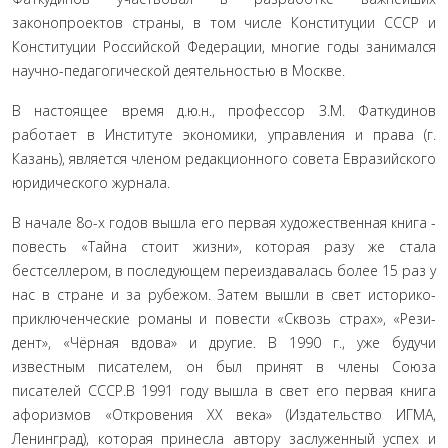
законопроектов страны, в том числе Конституции СССР и
Конституции Рос­сийской Федерации, многие годы занимался
научно-педагогической деятельностью в Москве.
В настоящее время д.ю.н., профессор З.М. Фаткудинов
работает в Институте экономики, управления и права (г.
Казань), является членом редакционного совета Евразийского
юридического журнала.
В начале 8о-х годов вышла его первая художественная книга -
повесть «Тайна стоит жизни», которая разу же стала
бестселлером, в последующем переиздавалась более 15 раз у
нас в стране и за рубежом. Затем вышли в свет историко-
приключенческие романы и повести «Сквозь страх», «Рези­
дент», «Чёрная вдова» и другие. В 1990 г., уже будучи
известным писателем, он был принят в члены Союза
писателей СССР.В 1991 году вышла в свет его первая книга
афоризмов «Откровения ХХ века» (Издательство ИГМА,
Ленинград), которая принесла автору заслуженный успех и