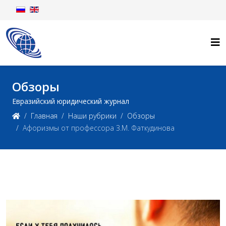
Обзоры
Евразийский юридический журнал
Главная
Наши рубрики
Обзоры
Афоризмы от профессора З.М. Фаткудинова