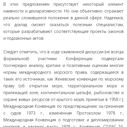
В этих предложениях присутствует некоторый элемент
наивности и декларативности. Но они объективно отражают
реально сложившееся положение в данной сфере. Надеемся,
что доклад сможет оказаться полезным специалистам,
которые разрабатывают соответствующие проекты законов
и подзаконных актов.
Следует отметить, что в ходе оживленной дискуссии (не всегда
формальной) участники Конференции подвергали
поочередно анализу, критике и позитивным оценкам многие
нормы международного морского права, содержащиеся в
таких его источниках, как Женевские конвенции по морскому
праву (об открытом море, территориальном море и
прилежащей зоне, континентальном шельфе, рыболовстве и
охране живых ресурсов от-крытого моря, принятые в 1958 г.);
Международная Конвенция по предотвращению за-грязнения
с судов 1973 г., измененная Протоколом 1978 г.;
Международная Конвенция о подготовке и дипломировании
моряков и несении вахты 1978 г.; Конвенция СОЛАС–74;