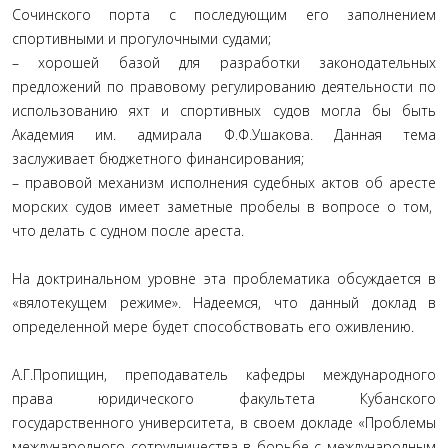
Сочинского порта с последующим его заполнением
спортивными и прогулочными судами;
– хорошей базой для разработки законодательных
предложений по правовому регулированию деятельности по
использованию яхт и спортивных судов могла бы быть
Академия им. адмирала Ф.Ф.Ушакова. Данная тема
заслуживает бюджетного финансирования;
– правовой механизм исполнения судебных актов об аресте
морских судов имеет заметные пробелы в вопросе о том,
что делать с судном после ареста.
На доктринальном уровне эта проблематика обсуждается в
«вялотекущем режиме». Надеемся, что данный доклад в
определенной мере будет способствовать его оживлению.
А.Г.Пропищин, преподаватель кафедры международного
права юридического факультета Кубанского
государственного университета, в своем докладе «Проблемы
международного сотрудничества в борьбе с международным