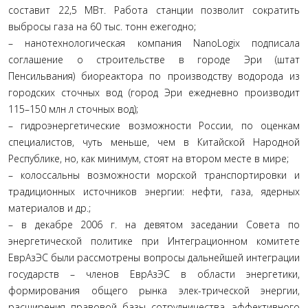
составит 22,5 МВт. Работа станции позволит сократить
выбросы газа на 60 тыс. тонн ежегодно;
– нанотехнологическая компания NanoLogix подписала
соглашение о строительстве в городе Эри (штат
Пенсильвания) биореактора по производству водорода из
городских сточных вод (город Эри ежедневно производит
115–150 млн л сточных вод);
– гидроэнергетические возможности России, по оценкам
специалистов, чуть меньше, чем в Китайской Народной
Республике, но, как минимум, стоят на втором месте в мире;
– колоссальны возможности морской транспортировки и
традиционных источников энергии: нефти, газа, ядерных
материалов и др.;
– в декабре 2006 г. на девятом заседании Совета по
энергетической политике при Интеграционном комитете
ЕврАзЭС были рассмотрены вопросы дальнейшей интеграции
государств – членов ЕврАзЭС в области энергетики,
формирования общего рынка элек-трической энергии,
расширения правовой базы сотрудничества, эффективного