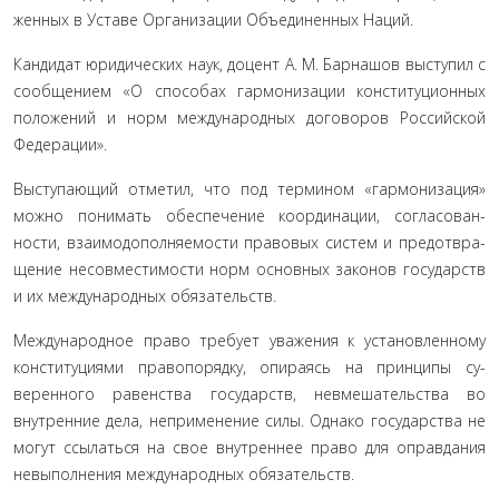
женных в Уставе Организации Объединенных Наций.
Кандидат юридических наук, доцент А. М. Барнашов вы­ступил с
сообщением «О способах гармонизации конституци­онных
положений и норм международных договоров Россий­ской
Федерации».
Выступающий отметил, что под термином «гармониза­ция»
можно понимать обеспечение координации, согласован­
ности, взаимодополняемости правовых систем и предотвра­
щение несовместимости норм основных законов государств
и их международных обязательств.
Международное право требует уважения к установленно­му
конституциями правопорядку, опираясь на принципы су­
веренного равенства государств, невмешательства во
внутрен­ние дела, неприменение силы. Однако государства не
могут ссылаться на свое внутреннее право для оправдания
невыпол­нения международных обязательств.