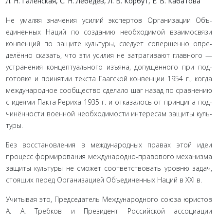
Л. Н. Галенская, С. Н. Лебедев, Л. В. Корбут, Е. В. Кабатова
Не умаляя значения усилий экспертов Организации Объ­
единенных Наций по созданию необходимой взаимосвязи
конвенций по защите культуры, следует совершенно опре­
делённо сказать, что эти усилия не затрагивают главного —
устранения концептуального изъяна, допущенного при под­
готовке и принятии текста Гаагской конвенции 1954 г., когда
международное сообщество сделало шаг назад по сравнению
с идеями Пакта Рериха 1935 г. и отказалось от принципа под­
чинённости военной необходимости интересам защиты куль­
туры.
Без восстановления в международных правах этой идеи
процесс формирования международно-правового механизма
защиты культуры не сможет соответствовать уровню задач,
стоящих перед Организацией Объединенных Наций в XXI в.
Учитывая это, Председатель Международного союза юристов
А. А. Требков и Президент Российской ассоциации