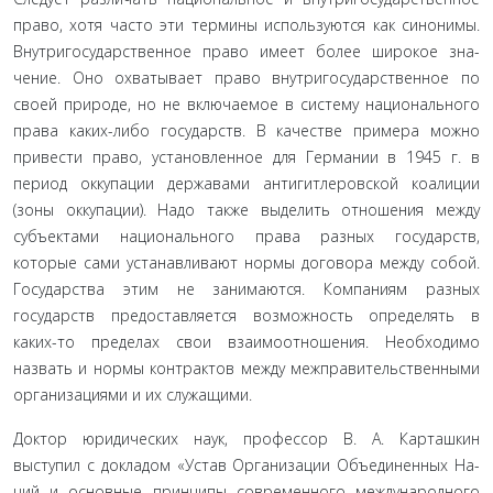
право, хотя часто эти термины используются как синони­мы.
Внутригосударственное право имеет более широкое зна­
чение. Оно охватывает право внутригосударственное по
своей природе, но не включаемое в систему национального
права каких-либо государств. В качестве примера можно
привести право, установленное для Германии в 1945 г. в
период окку­пации державами антигитлеровской коалиции
(зоны окку­пации). Надо также выделить отношения между
субъектами национального права разных государств,
которые сами уста­навливают нормы договора между собой.
Государства этим не занимаются. Компаниям разных
государств предоставляется возможность определять в
каких-то пределах свои взаимоот­ношения. Необходимо
назвать и нормы контрактов между межправительственными
организациями и их служащими.
Доктор юридических наук, профессор В. А. Карташкин
выступил с докладом «Устав Организации Объединенных На­
ций и основные принципы современного международного