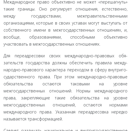
Между­народное право объективно не может «перешагнуть»
такие границы. Оно регулирует отношения, естественно,
между го­сударствами, межправительственными
организациями, кото­рые в своих уставах могут выступать от
собственного имени в межгосударственных отношениях, и,
вообще, образованиями, способными объективно
участвовать в межгосударственных отношениях.
Для переадресовки своих международно-правовых обя­
зательств государства должны обеспечить правила между­
народно-правового характера переходом в сферу внутриго­
сударственного права. При этом международно-правовые
обязательства остаются таковыми на уровне
межгосударствен­ных отношений. Нормы международного
права, закрепляю­щие такие обязательства на уровне
межгосударственных отно­шений, остаются нормами
международного права. Указанная переадресовка нередко
называется трансформацией.
Следует различать национальное и внутригосударствен­ное