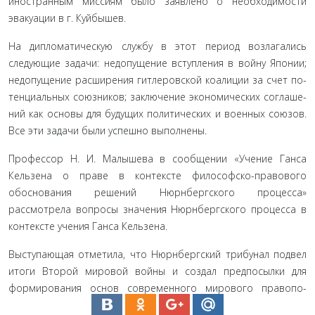
ино­странным миссиям было заявлено о необходимости
эвакуации в г. Куйбышев.
На дипломатическую службу в этот период возлагались
следующие задачи: недопущение вступления в войну Японии;
недопущение расширения гитлеровской коалиции за счет по­
тенциальных союзников; заключение экономических соглаше­
ний как основы для будущих политических и военных союзов.
Все эти задачи были успешно выполнены.
Профессор Н. И. Малышева в сообщении «Учение Ганса
Кельзена о праве в контексте философско-правового
обоснова­ния решений Нюрнбергского процесса»
рассмотрела вопросы значения Нюрнбергского процесса в
контексте учения Ганса Кельзена.
Выступающая отметила, что Нюрнбергский трибунал подвел
итоги Второй мировой войны и создал предпосылки для
формирования основ современного мирового правопо­
рядка.