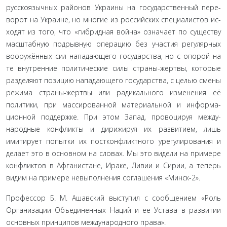
русскоязычных районов Украины на государственный пере­
ворот на Украине, но многие из российских специалистов ис­
ходят из того, что «гибридная война» означает по существу
масштабную подрывную операцию без участия регулярных
вооружённых сил нападающего государства, но с опорой на
те внутренние политические силы страны-жертвы, которые
разделяют позицию нападающего государства, с целью сме­ны
режима страны-жертвы или радикального изменения её
политики, при массированной материальной и информа­
ционной поддержке. При этом Запад, провоцируя между­
народные конфликты и дирижируя их развитием, лишь
имитирует попытки их постконфликтного урегулирования и
делает это в основном на словах. Мы это видели на примере
конфликтов в Афганистане, Ираке, Ливии и Сирии, а теперь
видим на примере невыполнения соглашения «Минск-2».
Профессор Б. М. Ашавский выступил с сообщением «Роль
Организации Объединенных Наций и ее Устава в раз­витии
основных принципов международного права».