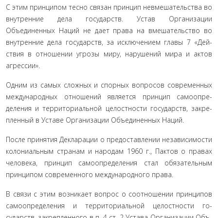
С этим принципом тесно связан принцип невмеша­тельства во
внутренние дела государств. Устав Организации
Объединенных Наций не дает права на вмешательство во
внутренние дела государств, за исключением главы 7 «Дей­
ствия в отношении угрозы миру, нарушений мира и актов
агрессии».
Одним из самых сложных и спорных вопросов современ­ных
международных отношений является принцип самоопре­
деления и территориальной целостности государств, закре­
пленный в Уставе Организации Объединенных Наций.
После принятия Декларации о предоставлении независи­мости
колониальным странам и народам 1960 г., Пактов о пра­вах
человека, принцип самоопределения стал обязательным
принципом современного международного права.
В связи с этим возникает вопрос о соотношении прин­ципов
самоопределения и территориальной целостности го­
сударств, закрепленного в п. 4 ст. 2 Устава Организации Объ­