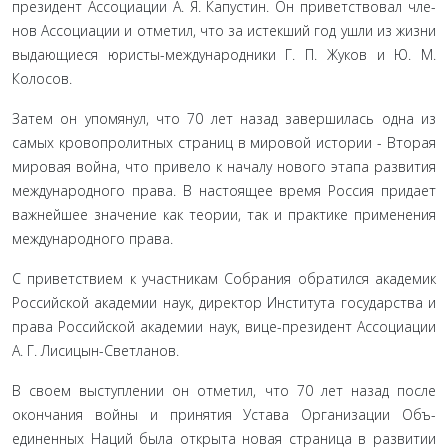
президент Ассоциации А. Я. Капустин. Он приветствовал чле­
нов Ассоциации и отметил, что за истекший год ушли из жиз­ни
выдающиеся юристы-международники Г. П. Жуков и Ю. М.
Колосов.
Затем он упомянул, что 70 лет назад завершилась одна из
самых кровопролитных страниц в мировой истории - Вторая
мировая война, что привело к началу нового этапа развития
международного права. В настоящее время Россия придает
важнейшее значение как теории, так и практике применения
международного права.
С приветствием к участникам Собрания обратился ака­демик
Российской академии наук, директор Института госу­дарства и
права Российской академии наук, вице-президент Ассоциации
А. Г. Лисицын-Светланов.
В своем выступлении он отметил, что 70 лет назад по­сле
окончания войны и принятия Устава Организации Объ­
единенных Наций была открыта новая страница в развитии