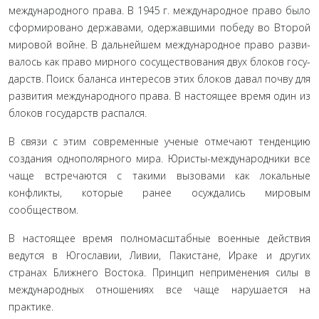
международного права. В 1945 г. международное право было
сформировано державами, одержавшими победу во Второй
мировой войне. В дальнейшем международное право разви­
валось как право мирного сосуществования двух блоков госу­
дарств. Поиск баланса интересов этих блоков давал почву для
развития международного права. В настоящее время один из
блоков государств распался.
В связи с этим современные ученые отмечают тенден­цию
создания однополярного мира. Юристы-междуна­родники все
чаще встречаются с такими вызовами как ло­кальные
конфликты, которые ранее осуждались мировым
сообществом.
В настоящее время полномасштабные военные дей­ствия
ведутся в Югославии, Ливии, Пакистане, Ираке и других
странах Ближнего Востока. Принцип неприменения силы в
международных отношениях все чаще нарушается на
практике.