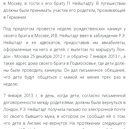
в Москву, в гости к его брату П. Нейштадту. В путешествии
должны были принимать участие его родители, проживаю­щие
в Германии.
Под предлогом провести неделю рождественских кани­кул у
своего брата в Москве, И.В. Нейштадт ввел в заблуждение Р.Э.
Нейштадт и ее адвокатов, предоставив им авиабилеты,
оформленные на него и детей, с вылетом по маршруту Лон­
дон - Москва 25 декабря 2012 г. и обратно 7 января 2013 г., а
также адрес дома своего брата в Подмосковье, где дети долж­
ны были проводить каникулы. Он дал письменное обещание,
что дети будут общаться с мамой не менее трех раз в
неделю.
7 января 2013 г. в день, когда дети, согласно письменной
договоренности между родителями, должны были вернуться в
Лондон, Р.Э. Нейштадт получила письмо по электронной по­чте
от своего бывшего мужа, в котором он сообщал ей о том,
что дети в Англию не вернутся. На протяжении следующего