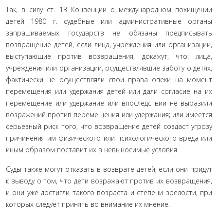
Так, в силу ст. 13 Конвенции о международном похище­нии
детей 1980 г. судебные или административные органы
запрашиваемых государств не обязаны предписывать
возвра­щение детей, если лица, учреждения или организации,
высту­пающие против возвращения, докажут, что: лица,
учреждения или организации, осуществлявшие заботу о детях,
фактически не осуществляли свои права опеки на момент
перемещения или удержания детей или дали согласие на их
перемещение или удержание или впоследствии не выразили
возражений против перемещения или удержания; или имеется
серьезный риск того, что возвращение детей создаст угрозу
причинения им физического или психологического вреда или
иным обра­зом поставит их в невыносимые условия.
Суды также могут отказать в возврате детей, если они придут
к выводу о том, что дети возражают против их возвра­щения,
и они уже достигли такого возраста и степени зрело­сти, при
которых следует принять во внимание их мнение.