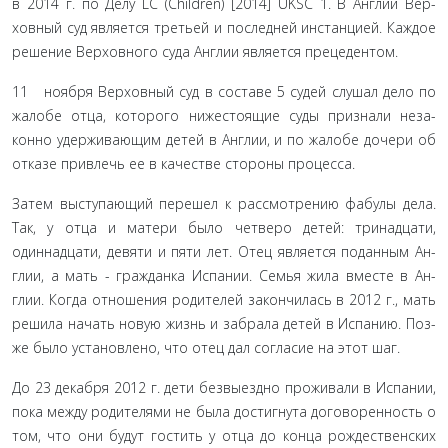
в 2014 г. по Делу LC (Children) [2014] UKSC 1. В Англии Вер­
ховный суд является третьей и последней инстанцией. Каждое
решение Верховного суда Англии является прецедентом.
11 ноября Верховный суд в составе 5 судей слушал дело по
жалобе отца, которого нижестоящие суды признали неза­
конно удерживающим детей в Англии, и по жалобе дочери об
отказе привлечь ее в качестве стороны процесса.
Затем выступающий перешел к рассмотрению фабулы дела.
Так, у отца и матери было четверо детей: тринадцати,
одиннадцати, девяти и пяти лет. Отец является поданным Ан­
глии, а мать - гражданка Испании. Семья жила вместе в Ан­
глии. Когда отношения родителей закончилась в 2012 г., мать
решила начать новую жизнь и забрала детей в Испанию. Поз­
же было установлено, что отец дал согласие на этот шаг.
До 23 декабря 2012 г. дети безвыездно проживали в Испа­нии,
пока между родителями не была достигнута договорен­ность о
том, что они будут гостить у отца до конца рождествен­ских