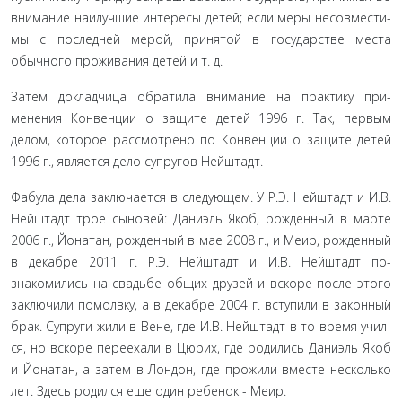
внимание наилучшие интересы детей; если меры несовмести­
мы с последней мерой, принятой в государстве места
обычно­го проживания детей и т. д.
Затем докладчица обратила внимание на практику при­
менения Конвенции о защите детей 1996 г. Так, первым
делом, которое рассмотрено по Конвенции о защите детей
1996 г., яв­ляется дело супругов Нейштадт.
Фабула дела заключается в следующем. У Р.Э. Нейштадт и И.В.
Нейштадт трое сыновей: Даниэль Якоб, рожденный в марте
2006 г., Йонатан, рожденный в мае 2008 г., и Меир, рож­денный
в декабре 2011 г. Р.Э. Нейштадт и И.В. Нейштадт по­
знакомились на свадьбе общих друзей и вскоре после этого
заключили помолвку, а в декабре 2004 г. вступили в законный
брак. Супруги жили в Вене, где И.В. Нейштадт в то время учил­
ся, но вскоре переехали в Цюрих, где родились Даниэль Якоб
и Йонатан, а затем в Лондон, где прожили вместе несколько
лет. Здесь родился еще один ребенок - Меир.