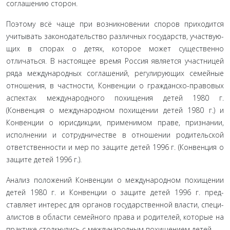
соглашению сторон.
Поэтому всё чаще при возникновении споров приходится
учитывать законодательство различных государств, участвую­
щих в спорах о детях, которое может существенно
отличаться. В настоящее время Россия является участницей
ряда между­народных соглашений, регулирующих семейные
отношения, в частности, Конвенции о гражданско-правовых
аспектах меж­дународного похищения детей 1980 г.
(Конвенция о междуна­родном похищении детей 1980 г.) и
Конвенции о юрисдикции, применимом праве, признании,
исполнении и сотрудниче­стве в отношении родительской
ответственности и мер по за­щите детей 1996 г. (Конвенция о
защите детей 1996 г.).
Анализ положений Конвенции о международном похи­щении
детей 1980 г. и Конвенции о защите детей 1996 г. пред­
ставляет интерес для органов государственной власти, специ­
алистов в области семейного права и родителей, которые на
практике столкнулись с международным похищением детей.