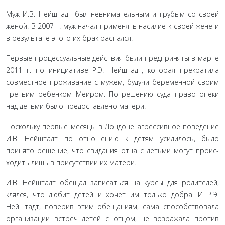
Муж И.В. Нейштадт был невнимательным и грубым со своей
женой. В 2007 г. муж начал применять насилие к своей жене и
в результате этого их брак распался.
Первые процессуальные действия были предприняты в марте
2011 г. по инициативе Р.Э. Нейштадт, которая прекра­тила
совместное проживание с мужем, будучи беременной своим
третьим ребенком Меиром. По решению суда право опеки
над детьми было предоставлено матери.
Поскольку первые месяцы в Лондоне агрессивное поведе­ние
И.В. Нейштадт по отношению к детям усилилось, было
принято решение, что свидания отца с детьми могут проис­
ходить лишь в присутствии их матери.
И.В. Нейштадт обещал записаться на курсы для роди­телей,
клялся, что любит детей и хочет им только добра. И Р.Э.
Нейштадт, поверив этим обещаниям, сама способство­вала
организации встреч детей с отцом, не возражала против