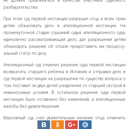
не должен привлекаться в качестве участника судебного
разбирательства.
При этом суд первой инстанции разрешил отцу и всем трем
детям обжаловать дело в апелляционной инстанции. На
промежуточной стадии слушаний судья апелляционного суда,
единолично рассматривающий дело, дал разрешение де­тям
обжаловать решение об отказе предоставить им процессу­
альный статус по делу.
Апелляционный суд отменил решение суда первой ин­станции
возвратить старшего ребенка в Испанию и отправил дело в
суд первой инстанции на разрешение по существу во­проса о
том, поставит ли двух детей разделение со старшей сестрой в
невыносимые условия. В остальном решение суда первой
инстанции было оставлено без изменений, а апелля­ционные
жалобы без удовлетворения.
Верховный суд счел уважительным желание отца отме­нить
решение, установившее в качестве государства обычного