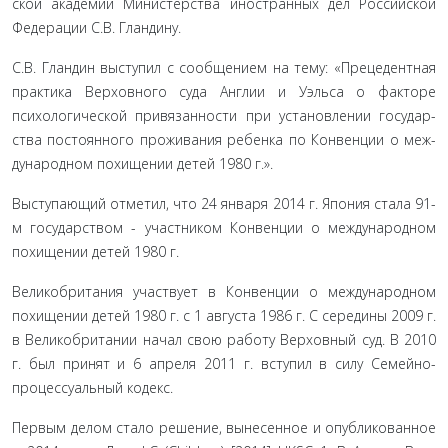
ской академии Министерства иностранных дел Российской
Федерации С.В. Гландину.
С.В. Гландин выступил с сообщением на тему: «Преце­дентная
практика Верховного суда Англии и Уэльса о факторе
психологической привязанности при установлении государ­
ства постоянного проживания ребенка по Конвенции о меж­
дународном похищении детей 1980 г.».
Выступающий отметил, что 24 января 2014 г. Япония ста­ла 91-
м государством - участником Конвенции о международ­ном
похищении детей 1980 г.
Великобритания участвует в Конвенции о международ­ном
похищении детей 1980 г. с 1 августа 1986 г. С середины 2009 г.
в Великобритании начал свою работу Верховный суд. В 2010
г. был принят и 6 апреля 2011 г. вступил в силу Семейно­
процессуальный кодекс.
Первым делом стало решение, вынесенное и опубликован­ное