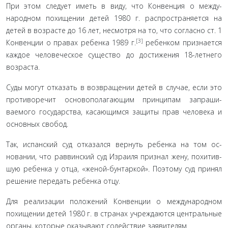
При этом следует иметь в виду, что Конвенция о между­
народном похищении детей 1980 г. распространяется на
детей в возрасте до 16 лет, несмотря на то, что согласно ст. 1
[3]
Кон­венции о правах ребенка 1989 г.
ребенком признается
каждое человеческое существо до достижения 18-летнего
возраста.
Суды могут отказать в возвращении детей в случае, если это
противоречит основополагающим принципам запраши­
ваемого государства, касающимся защиты прав человека и
ос­новных свобод.
Так, испанский суд отказался вернуть ребенка на том ос­
новании, что раввинский суд Израиля признал жену, похитив­
шую ребенка у отца, «женой-бунтаркой». Поэтому суд принял
решение передать ребенка отцу.
Для реализации положений Конвенции о международ­ном
похищении детей 1980 г. в странах учреждаются цен­тральные
органы, которые оказывают содействие заявителям.