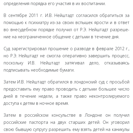
определения порядка его участия в их воспитании.
В сентябре 2011 г. И.В. Нейштадт согласился обратиться за
помощью к психиатру из-за своих вспышек ярости и в ответ
во внесудебном порядке получил от Р.Э. Нейштадт разреше­
ние на неограниченное общение с детьми в течение дня.
Суд зарегистрировал прошение о разводе в феврале 2012 г.,
но Р.Э. Нейштадт не смогла оперативно завершить процесс,
поскольку И.В. Нейштадт затягивал дело, отказыва­ясь
подписывать необходимые бумаги.
Затем И.В. Нейштадт обратился в лондонский суд с прось­бой
предоставить ему право проводить с детьми большее чис­ло
дней в течение недели, а также право неконтролируемого
доступа к детям в ночное время.
Затем в российском консульстве в Лондоне он получил
российские паспорта на двух старших детей. Он уговорил
свою бывшую супругу разрешить ему взять детей на канику­лы