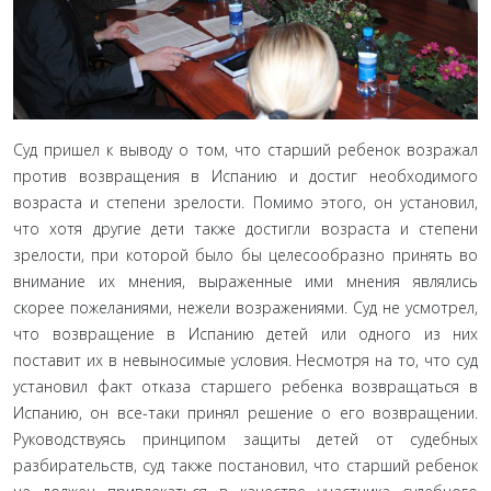
Суд пришел к выводу о том, что старший ребенок возра­жал
против возвращения в Испанию и достиг необходимого
возраста и степени зрелости. Помимо этого, он установил,
что хотя другие дети также достигли возраста и степени
зрелости, при которой было бы целесообразно принять во
внимание их мнения, выраженные ими мнения являлись
скорее пожелани­ями, нежели возражениями. Суд не усмотрел,
что возвраще­ние в Испанию детей или одного из них
поставит их в невыно­симые условия. Несмотря на то, что суд
установил факт отказа старшего ребенка возвращаться в
Испанию, он все-таки при­нял решение о его возвращении.
Руководствуясь принципом защиты детей от судебных
разбирательств, суд также постано­вил, что старший ребенок