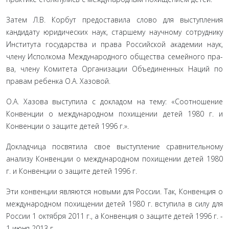
Затем Л.В. Корбут предоставила слово для выступления
кандидату юридических наук, старшему научному сотрудни­ку
Института государства и права Российской академии наук,
члену Исполкома Международного общества семейного пра­
ва, члену Комитета Организации Объединенных Наций по
правам ребенка О.А. Хазовой.
О.А. Хазова выступила с докладом на тему: «Соотноше­ние
Конвенции о международном похищении детей 1980 г. и
Конвенции о защите детей 1996 г.».
Докладчица посвятила свое выступление сравнительно­му
анализу Конвенции о международном похищении детей 1980
г. и Конвенции о защите детей 1996 г.
Эти конвенции являются новыми для России. Так, Кон­венция о
международном похищении детей 1980 г. вступила в силу для
России 1 октября 2011 г., а Конвенция о защите детей 1996 г. -
1 июня 2013 г.