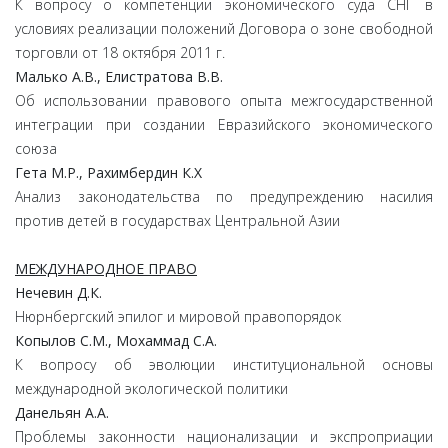
К вопросу о компетенции экономического суда СНГ в
условиях реализации положений Договора о зоне свободной
торговли от 18 октября 2011 г.
Малько А.В., Елистратова В.В.
Об использовании правового опыта межгосударственной
интеграции при создании Евразийского экономического
союза
Гета М.Р., Рахимбердин К.Х
Анализ законодательства по предупреждению насилия
против детей в государствах Центральной Азии
МЕЖДУНАРОДНОЕ ПРАВО
Нечевин Д.К.
Нюрнбергский эпилог и мировой правопорядок
Копылов С.М., Мохаммад С.А.
К вопросу об эволюции институциональной основы
международной экологической политики
Данельян А.А.
Проблемы законности национализации и экспроприации