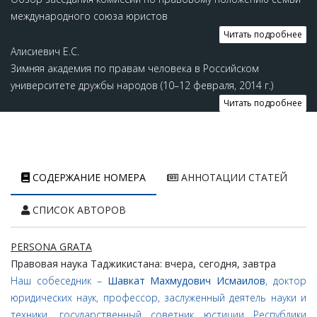
международного союза юристов
Читать подробнее
Алисиевич Е.С.
Зимняя академия по правам человека в Российском
университете дружбы народов (10–12 февраля, 2014 г.)
Читать подробнее
СОДЕРЖАНИЕ НОМЕРА
АННОТАЦИИ СТАТЕЙ
СПИСОК АВТОРОВ
PERSONA GRATA
Правовая наука Таджикистана: вчера, сегодня, завтра
Наш собеседник –
Шавкат Махмудович Исмаилов
, доктор
юридических наук, профессор, заслуженный деятель науки и
техники, государственный советник юстиции Республики