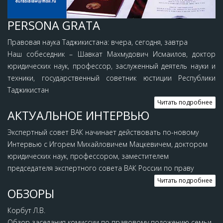
PERSONA GRATA
Правовая наука Таджикистана: вчера, сегодня, завтра
Наш собеседник – Шавкат Махмудович Исмаилов, доктор
юридических наук, профессор, заслуженный деятель науки и
техники, государственный советник юстиции Республики
Таджикистан
Читать подробнее
АКТУАЛЬНОЕ ИНТЕРВЬЮ
Экспертный совет ВАК начинает действовать по-новому
Интервью c Игорем Михайловичем Мацкевичем, доктором
юридических наук, профессором, заместителем
председателя экспертного совета ВАК России по праву
Читать подробнее
ОБЗОРЫ
Корбут Л.В.
Обзор заседания комиссии по правовому положению семьи