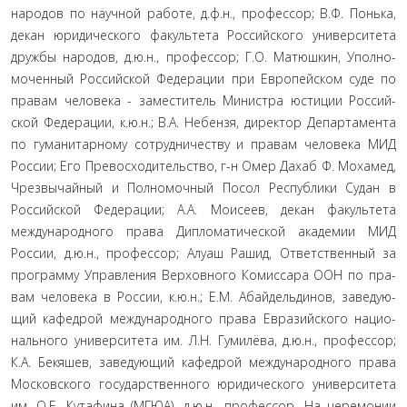
народов по научной работе, д.ф.н., профессор; В.Ф. Понька,
декан юридического факультета Российского университета
дружбы народов, д.ю.н., профессор; Г.О. Матюшкин, Уполно­
моченный Российской Федерации при Европейском суде по
правам человека - заместитель Министра юстиции Россий­
ской Федерации, к.ю.н.; В.А. Небензя, директор Департамента
по гуманитарному сотрудничеству и правам человека МИД
России; Его Превосходительство, г-н Омер Дахаб Ф. Моха­мед,
Чрезвычайный и Полномочный Посол Республики Су­дан в
Российской Федерации; А.А. Моисеев, декан факультета
международного права Дипломатической академии МИД
России, д.ю.н., профессор; Алуаш Рашид, Ответственный за
программу Управления Верховного Комиссара ООН по пра­
вам человека в России, к.ю.н.; Е.М. Абайдельдинов, заведую­
щий кафедрой международного права Евразийского нацио­
нального университета им. Л.Н. Гумилёва, д.ю.н., профессор;
К.А. Бекяшев, заведующий кафедрой международного права
Московского государственного юридического университета
им. О.Е. Кутафина (МГЮА), д.ю.н., профессор. На церемонии