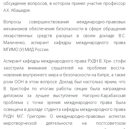
обсуждение вопросов, в котором принял участие профессор
А.Х. Абашидзе.
Вопросы совершенствования международно-правовых
механизмов обеспечения безопасности в сфере обращения
ле­карственных средств раскрыл в своем докладе В.С.
Маличенко, аспирант кафедры международного права
МГИМО (У) МИД России.
Аспирант кафедры международного права РУДН В. Хри- стофи
заострила внимание слушателей на проблеме восста­
новления внутреннего мира и безопасности на Кипре, а также
роли ООН в этом вопросе. Доклад был настолько ярким, что
В. Христофи по итогам работы секции была награждена
дипло­мом за лучшее выступление. Нагорно-Карабахская
проблема с точки зрения международного права была
освещена в докла­де студента кафедры международного права
РУДН М.Г. Григо­рян. О международно-правовых аспектах
миротворческой де­ятельности на постсоветском