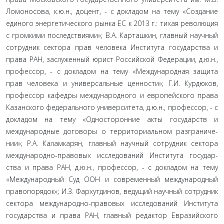
Ломоносова, к.ю.н., доцент, - с докладом на тему «Создание
единого энергетического рынка ЕС к 2013 г.: тихая революция
с громкими последствиями»; В.А. Карташкин, главный науч­ный
сотрудник сектора прав человека Института государства и
права РАН, заслуженный юрист Российской Федерации, д.ю.н.,
профессор, - с докладом на тему «Международная защита
прав человека и универсальные ценности»; Г.И. Кур­дюков,
профессор кафедры международного и европейского права
Казанского федерального университета, д.ю.н., профес­сор, - с
докладом на тему «Односторонние акты государств и
международные договоры о территориальном разграниче­
нии»; Р.А. Каламкарян, главный научный сотрудник сектора
международно-правовых исследований Института государ­
ства и права РАН, д.ю.н., профессор, - с докладом на тему
«Международный Суд ООН и современный международный
правопорядок»; И.З. Фархутдинов, ведущий научный сотруд­ник
сектора международно-правовых исследований Институ­та
государства и права РАН, главный редактор Евразийского