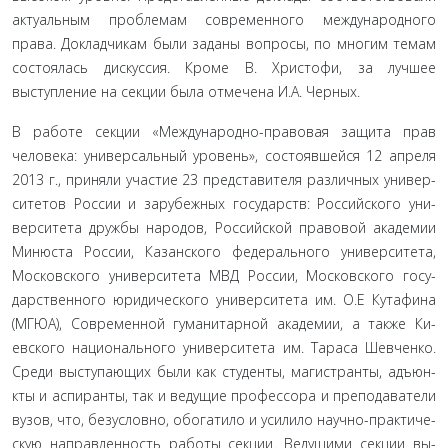
актуальным проблемам современного международного
права. Докладчикам были заданы вопросы, по многим темам
состоя­лась дискуссия. Кроме В. Христофи, за лучшее
выступление на секции была отмечена И.А. Черных.
В работе секции «Международно-правовая защита прав
человека: универсальный уровень», состоявшейся 12 апреля
2013 г., приняли участие 23 представителя различных универ­
ситетов России и зарубежных государств: Российского уни­
верситета дружбы народов, Российской правовой академии
Минюста России, Казанского федерального университета,
Московского университета МВД России, Московского госу­
дарственного юридического университета им. О.Е Кутафина
(МГЮА), Современной гуманитарной академии, а также Ки­
евского национального университета им. Тараса Шевченко.
Среди выступающих были как студенты, магистранты, адъюн­
кты и аспиранты, так и ведущие профессора и преподаватели
вузов, что, безусловно, обогатило и усилило научно-практиче­
скую направленность работы секции. Ведущими секции вы­