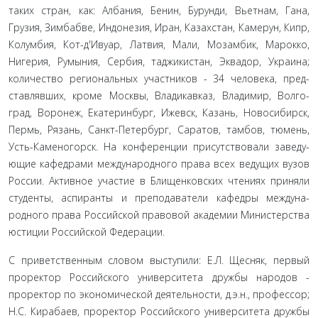
таких стран, как: Албания, Бенин, Бурунди, Вьетнам, Гана,
Грузия, Зимбабве, Индонезия, Иран, Казахстан, Камерун, Кипр,
Ко­лумбия, Кот-д'Ивуар, Латвия, Мали, Мозамбик, Марокко,
Нигерия, Румыния, Сербия, таджикистан, Эквадор, Украи­на;
количество региональных участников - 34 человека, пред­
ставлявших, кроме Москвы, Владикавказ, Владимир, Волго­
град, Воронеж, Екатеринбург, Ижевск, Казань, Новосибирск,
Пермь, Рязань, Санкт-Петербург, Саратов, тамбов, тюмень,
Усть-Каменогорск. На конференции присутствовали заведу­
ющие кафедрами международного права всех ведущих вузов
России. Активное участие в Блищенковских чтениях приня­ли
студенты, аспиранты и преподаватели кафедры междуна­
родного права Российской правовой академии Министерства
юстиции Российской Федерации.
С приветственным словом выступили: Е.Л. Щесняк, пер­вый
проректор Российского университета дружбы народов -
проректор по экономической деятельности, д.э.н., профессор;
Н.С. Кирабаев, проректор Российского университета дружбы