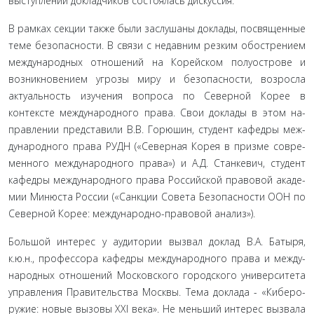
выступлений до­кладчиков состоялась дискуссия.
В рамках секции также были заслушаны доклады, по­священные
теме безопасности. В связи с недавним резким обострением
международных отношений на Корейском по­луострове и
возникновением угрозы миру и безопасности, возросла
актуальность изучения вопроса по Северной Корее в
контексте международного права. Свои доклады в этом на­
правлении представили В.В. Горюшин, студент кафедры меж­
дународного права РУДН («Северная Корея в призме совре­
менного международного права») и А.Д. Станкевич, студент
кафедры международного права Российской правовой акаде­
мии Минюста России («Санкции Совета Безопасности ООН по
Северной Корее: международно-правовой анализ»).
Большой интерес у аудитории вызвал доклад В.А. Батыря,
к.ю.н., профессора кафедры международного права и между­
народных отношений Московского городского университета
управления Правительства Москвы. Тема доклада - «Киберо­
ружие: новые вызовы XXI века». Не меньший интерес вызвала