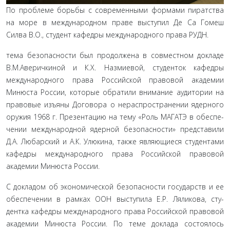
По проблеме борьбы с современными формами пират­ства
на море в международном праве выступил Де Са Гомеш
Силва В.О., студент кафедры международного права РУДН.
тема безопасности был продолжена в совместном до­кладе
В.М.Аверичкиной и К.Х. Назмиевой, студенток кафе­дры
международного права Российской правовой академии
Минюста России, которые обратили внимание аудитории на
правовые изъяны Договора о нераспространении ядерного
оружия 1968 г. Презентацию на тему «Роль МАГАТЭ в обеспе­
чении международной ядерной безопасности» представили
Д.А. Любарский и А.К. Улюкина, также являющиеся студен­тами
кафедры международного права Российской правовой
академии Минюста России.
С докладом об экономической безопасности государств и ее
обеспечении в рамках ООН выступила Е.Р. Ляликова, сту­
дентка кафедры международного права Российской право­вой
академии Минюста России. По теме доклада состоялось