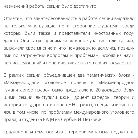
назначений работы секции было достигнуто.
Отметим, что заинтересованность в работе секции выра­зили
не только участвующие, но и сторонние слушатели, сре­ди
которых были также и представители иностранных госу­
дарств. Они также принимали активное участие в дискуссиях,
выражали свое мнение и, что немаловажно, делились позици­
ями по затронутым вопросам и проблемам, исходя из науч­
ных исследований и практических аспектов своих государств.
В рамках секции, объединившей два тематических бло­ка -
«Международное уголовное право» и «Международное
гуманитарное право», было представлено 20 докладов. Веду­
щими секции выступили к.ю.н., доцент кафедры теории и
истории государства и права Е.Н. Трикоз, специализирующа­
яся, в том числе, по проблемам международного уголовного
права, и студентка РУДН из Сербии И. Петкович.
Традиционная тема борьбы с терроризмом была подня­та на