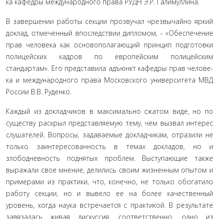
ка кафедры международного права РУДН Э.Р. Галимуллина.
В завершении работы секции прозвучал чрезвычайно яркий
доклад, отмеченный впоследствии дипломом, - «Обе­спечение
прав человека как основополагающий принцип под­готовки
полицейских кадров по европейским полицейским
стандартам». Его представила адъюнкт кафедры прав челове­
ка и международного права Московского университета МВД
России В.В. Руденко.
Каждый из докладчиков в максимально сжатом виде, но по
существу раскрыл представляемую тему, чем вызвал интерес
слу­шателей. Вопросы, задаваемые докладчикам, отразили не
только заинтересованность в темах докладов, но и
злободневность под­нятых проблем. Выступающие также
выражали свое мнение, делились своим жизненным опытом и
примерами из практики, что, конечно, не только обогатило
работу секции, но и вывело ее на более качественный
уровень, когда наука встречается с прак­тикой. В результате
завязалась живая дискуссия, соответственно, одно из