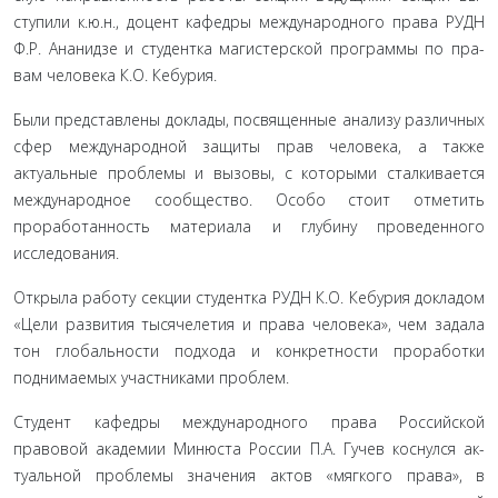
ступили к.ю.н., доцент кафедры международного права РУДН
Ф.Р. Ананидзе и студентка магистерской программы по пра­
вам человека К.О. Кебурия.
Были представлены доклады, посвященные анализу раз­личных
сфер международной защиты прав человека, а также
актуальные проблемы и вызовы, с которыми сталкивается
международное сообщество. Особо стоит отметить
прорабо­танность материала и глубину проведенного
исследования.
Открыла работу секции студентка РУДН К.О. Кебурия докладом
«Цели развития тысячелетия и права человека», чем задала
тон глобальности подхода и конкретности проработки
поднимаемых участниками проблем.
Студент кафедры международного права Российской
правовой академии Минюста России П.А. Гучев коснулся ак­
туальной проблемы значения актов «мягкого права», в