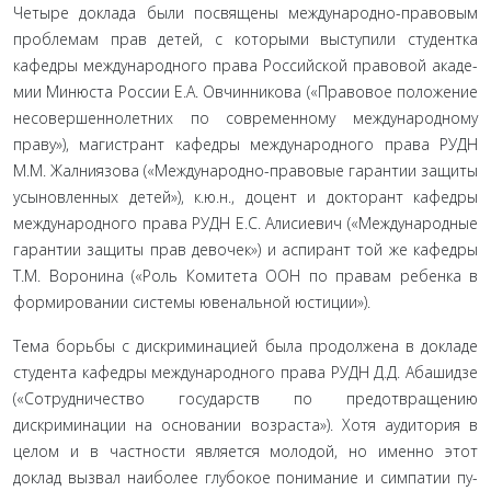
Четыре доклада были посвящены международно-право­вым
проблемам прав детей, с которыми выступили студентка
кафедры международного права Российской правовой акаде­
мии Минюста России Е.А. Овчинникова («Правовое положе­ние
несовершеннолетних по современному международному
праву»), магистрант кафедры международного права РУДН
М.М. Жалниязова («Международно-правовые гарантии защи­ты
усыновленных детей»), к.ю.н., доцент и докторант кафедры
международного права РУДН Е.С. Алисиевич («Международ­ные
гарантии защиты прав девочек») и аспирант той же кафе­дры
Т.М. Воронина («Роль Комитета ООН по правам ребенка в
формировании системы ювенальной юстиции»).
Тема борьбы с дискриминацией была продолжена в докладе
студента кафедры международного права РУДН Д.Д. Абашидзе
(«Сотрудничество государств по предотвраще­нию
дискриминации на основании возраста»). Хотя аудито­рия в
целом и в частности является молодой, но именно этот
доклад вызвал наиболее глубокое понимание и симпатии пу­