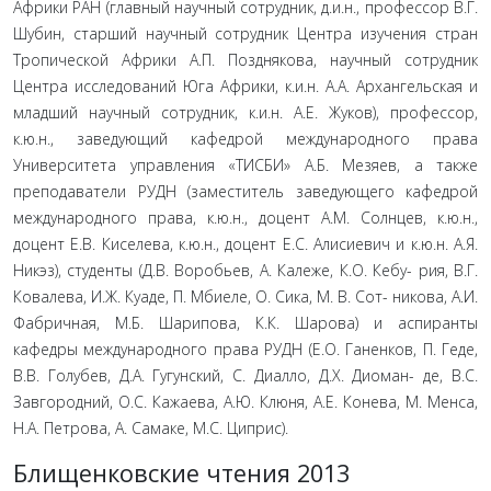
Африки РАН (главный научный сотрудник, д.и.н., профессор В.Г.
Шубин, старший научный сотрудник Центра изучения стран
Тропической Африки А.П. Позднякова, научный со­трудник
Центра исследований Юга Африки, к.и.н. А.А. Архан­гельская и
младший научный сотрудник, к.и.н. А.Е. Жуков), профессор,
к.ю.н., заведующий кафедрой международного права
Университета управления «ТИСБИ» А.Б. Мезяев, а так­же
преподаватели РУДН (заместитель заведующего кафедрой
международного права, к.ю.н., доцент А.М. Солнцев, к.ю.н.,
доцент Е.В. Киселева, к.ю.н., доцент Е.С. Алисиевич и к.ю.н. А.Я.
Никэз), студенты (Д.В. Воробьев, А. Калеже, К.О. Кебу- рия, В.Г.
Ковалева, И.Ж. Куаде, П. Мбиеле, О. Сика, М. В. Сот- никова, А.И.
Фабричная, М.Б. Шарипова, К.К. Шарова) и аспи­ранты
кафедры международного права РУДН (Е.О. Ганенков, П. Геде,
В.В. Голубев, Д.А. Гугунский, С. Диалло, Д.Х. Диоман- де, В.С.
Завгородний, О.С. Кажаева, А.Ю. Клюня, А.Е. Конева, М. Менса,
Н.А. Петрова, А. Самаке, М.С. Циприс).
Блищенковские чтения 2013