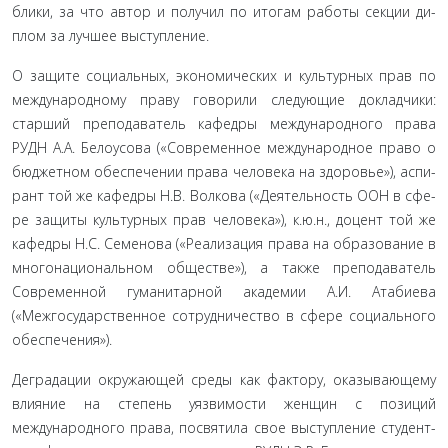
блики, за что автор и получил по итогам работы секции ди­
плом за лучшее выступление.
О защите социальных, экономических и культурных прав по
международному праву говорили следующие докладчи­ки:
старший преподаватель кафедры международного права
РУДН А.А. Белоусова («Современное международное право о
бюджетном обеспечении права человека на здоровье»), аспи­
рант той же кафедры Н.В. Волкова («Деятельность ООН в сфе­
ре защиты культурных прав человека»), к.ю.н., доцент той же
кафедры Н.С. Семенова («Реализация права на образование в
многонациональном обществе»), а также преподаватель
Совре­менной гуманитарной академии А.И. Атабиева
(«Межгосудар­ственное сотрудничество в сфере социального
обеспечения»).
Деградации окружающей среды как фактору, оказыва­ющему
влияние на степень уязвимости женщин с позиций
международного права, посвятила свое выступление студент­