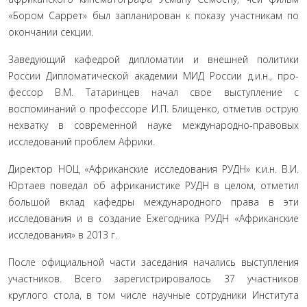
«Бором Саррет» был запланирован к показу участникам по
окончании секции.
Заведующий кафедрой дипломатии и внешней политики
России Дипломатической академии МИД России д.и.н., про­
фессор В.М. Татаринцев начал свое выступление с
воспомина­ний о профессоре И.П. Блищенко, отметив острую
нехватку в современной науке международно-правовых
исследований проблем Африки.
Директор НОЦ «Африканские исследования РУДН» к.и.н. В.И.
Юртаев поведал об африканистике РУДН в целом, отметил
большой вклад кафедры международного права в эти
исследования и в создание Ежегодника РУДН «Африканские
исследования» в 2013 г.
После официальной части заседания начались высту­пления
участников. Всего зарегистрировалось 37 участников
круглого стола, в том числе научные сотрудники Института