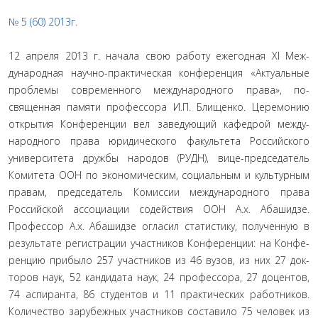
№ 5 (60) 2013г.
12 апреля 2013 г. начала свою работу ежегодная XI Меж­
дународная научно-практическая конференция «Актуаль­ные
проблемы современного международного права», по­
священная памяти профессора И.П. Блищенко. Церемонию
открытия Конференции вел заведующий кафедрой между­
народного права юридического факультета Российского
университета дружбы народов (РУДН), вице-председатель
Комитета ООН по экономическим, социальным и культур­ным
правам, председатель Комиссии международного пра­ва
Российской ассоциации содействия ООН А.х. Абашидзе.
Профессор А.х. Абашидзе огласил статистику, полученную в
результате регистрации участников Конференции: на Конфе­
ренцию прибыло 257 участников из 46 вузов, из них 27 док­
торов наук, 52 кандидата наук, 24 профессора, 27 доцентов,
74 аспиранта, 86 студентов и 11 практических работников.
Коли­чество зарубежных участников составило 75 человек из