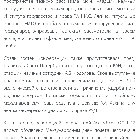
пространстве тезисно рассказала к.ю.н., младший научный
сотрудник сектора международно­правовых исследований
Института государства и права РАН И.С. Лялина. Актуальные
вопросы НАТО и проблемы приме­нения вооруженной силы
(международно-правовые аспекты) рассмотрела в своем
докладе аспирант кафедры международ­ного права РУДН Т.А.
Гицба.
Среди гостей конференции также присутствовала пред­
ставитель Санкт-Петербургского научного центра РАН, к.ю.н.,
старший научный сотрудник А.В. Кодолова. Свое выступление
она посвятила основным направлениям концепций ОЭСР об
экологической ответственности за причинение ущерба при­
родным ресурсам. Признаки государственности по общему
международному праву осветила в докладе А.А. Хахина, сту­
дентка кафедры международного права РУДН.
Как известно, резолюцией Генеральной Ассамблеи ООН 12
апреля объявлено Международным днем полета человека в
космос. Знаменательно, что именно в этот праздничный день