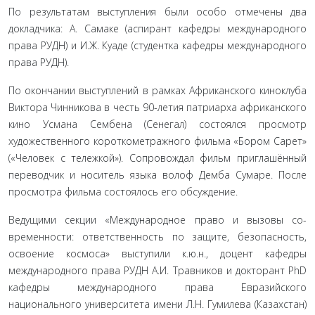
По результатам выступления были особо отмечены два
докладчика: А. Самаке (аспирант кафедры международного
права РУДН) и И.Ж. Куаде (студентка кафедры международ­ного
права РУДН).
По окончании выступлений в рамках Африканского ки­ноклуба
Виктора Чинникова в честь 90-летия патриарха афри­канского
кино Усмана Сембена (Сенегал) состоялся просмотр
художественного короткометражного фильма «Бором Сарет»
(«Человек с тележкой»). Сопровождал фильм приглашённый
переводчик и носитель языка волоф Демба Сумаре. После
просмотра фильма состоялось его обсуждение.
Ведущими секции «Международное право и вызовы со­
временности: ответственность по защите, безопасность,
освое­ние космоса» выступили к.ю.н., доцент кафедры
международ­ного права РУДН А.И. Травников и докторант PhD
кафедры международного права Евразийского
национального универ­ситета имени Л.Н. Гумилева (Казахстан)