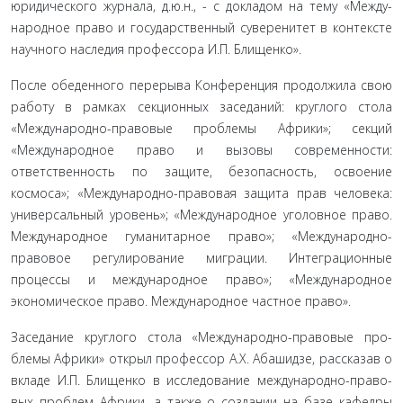
юридического журнала, д.ю.н., - с докладом на тему «Между­
народное право и государственный суверенитет в контексте
на­учного наследия профессора И.П. Блищенко».
После обеденного перерыва Конференция продолжила свою
работу в рамках секционных заседаний: круглого сто­ла
«Международно-правовые проблемы Африки»; секций
«Международное право и вызовы современности:
ответствен­ность по защите, безопасность, освоение
космоса»; «Между­народно-правовая защита прав человека:
универсальный уровень»; «Международное уголовное право.
Международное гуманитарное право»; «Международно-
правовое регулирова­ние миграции. Интеграционные
процессы и международное право»; «Международное
экономическое право. Международ­ное частное право».
Заседание круглого стола «Международно-правовые про­
блемы Африки» открыл профессор А.Х. Абашидзе, рассказав о
вкладе И.П. Блищенко в исследование международно-право­
вых проблем Африки, а также о создании на базе кафедры