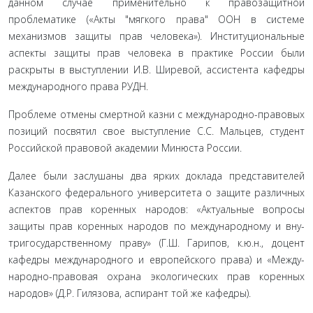
данном случае применительно к правозащитной
проблематике («Акты "мягкого права" ООН в системе
механизмов защиты прав че­ловека»). Институциональные
аспекты защиты прав человека в практике России были
раскрыты в выступлении И.В. Ширевой, ассистента кафедры
международного права РУДН.
Проблеме отмены смертной казни с международно-пра­вовых
позиций посвятил свое выступление С.С. Мальцев, сту­дент
Российской правовой академии Минюста России.
Далее были заслушаны два ярких доклада представите­лей
Казанского федерального университета о защите различ­ных
аспектов прав коренных народов: «Актуальные вопросы
защиты прав коренных народов по международному и вну­
тригосударственному праву» (Г.Ш. Гарипов, к.ю.н., доцент
кафедры международного и европейского права) и «Между­
народно-правовая охрана экологических прав коренных
наро­дов» (Д.Р. Гилязова, аспирант той же кафедры).