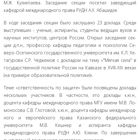
М.Ж. Куликпаева. За­седание секции посетил заведующий
кафедрой международ­ного права РУДН А.Х. Абашидзе.
В ходе заседания секции было заслушано 23 доклада. Сре­ди
выступивших - ученые, аспиранты, студенты ведущих вузов и
научных институтов, центров России. Открыл заседание сек­
ции д.п.н., профессор кафедры педагогики и психологии Се-
веро-Осетинского государственного университета им. К.Л. Хе-
тагурова С.Р. Чеджемов с докладом на тему «"Мягкая сила" в
государственной политике России на Кавказе в XVIII-XIX ве­ках
(на примере образовательной политики)».
Теме «ответственность по защите» были посвящены до­клады
нескольких участников. В частности, это доклады к.ю.н.,
доцента кафедры международного права МГУ имени М.В. Ло­
моносова С.В. Глотовой; к.ю.н., доцента кафедры международ­
ного и европейского права Казанского федерального
универ­ситета М.В. Кешнер и аспиранта кафедры
международного права РУДН А.Ю. Клюни. По завершении