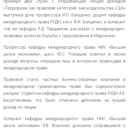
примере двух стран: с открывающим секцию докладом
«Терроризм как правовая категория законодательства США»
выступила дочь профессора И.П. Блищенко, доцент кафедры
международного права РУДН, к.ю.н. В.И. Блищенко, а аспи­рант
той же кафедры Р.Д. Пардамеан рассказал о междуна­родно-
правовых аспектах борьбы с терроризмом в Индонезии.
Профессор кафедры международного права НИУ «Выс­шая
школа экономики», д.ю.н. Ю.С. Ромашев осветил в своем
докладе вопросы «передачи лиц» в интересах правосудия в
международном праве.
Правовой статус частных военно-охранных компаний в
международном гуманитарном праве был содержательно
раскрыт студентом кафедры международного права РУДН А.К.
Бисултановым, что было отмечено дипломом за лучший
доклад по секции.
Аспирант кафедры международного права НИУ «Выс­шая
школа экономики» Я.В. Власенко доложила собравшимся о