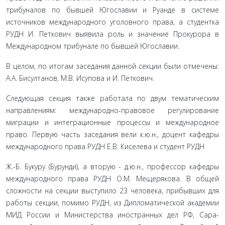
трибуналов по бывшей Югославии и Руанде в системе
источников международного уголовного права, а студентка
РУДН И. Петкович выявила роль и значение Прокурора в
Международном трибунале по бывшей Югославии.
В целом, по итогам заседания данной секции были отме­чены:
А.А. Бисултанов, М.В. Исупова и И. Петкович.
Следующая секция также работала по двум тематиче­ским
направлениям: международно-правовое регулирование
миграции и интеграционные процессы и международное
право. Первую часть заседания вели к.ю.н., доцент кафедры
международного права РУДН Е.В. Киселева и студент РУДН
Ж.-Б. Букуру (Бурунди), а вторую - д.ю.н., профессор кафе­дры
международного права РУДН О.М. Мещерякова. В общей
сложности на секции выступило 23 человека, прибывших для
работы секции, помимо РУДН, из Дипломатической акаде­мии
МИД России и Министерства иностранных дел РФ, Сара­