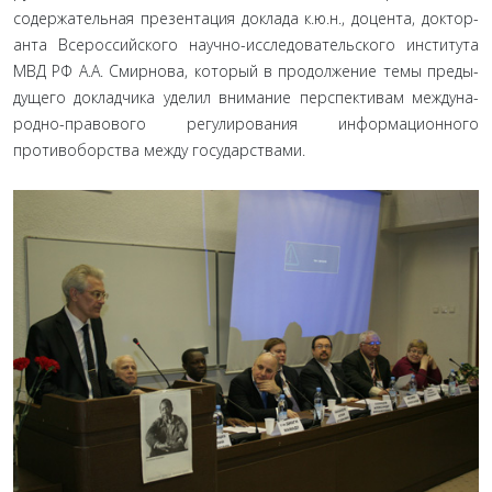
содержательная презентация доклада к.ю.н., доцента, доктор­
анта Всероссийского научно-исследовательского института
МВД РФ А.А. Смирнова, который в продолжение темы преды­
дущего докладчика уделил внимание перспективам междуна­
родно-правового регулирования информационного
противо­борства между государствами.