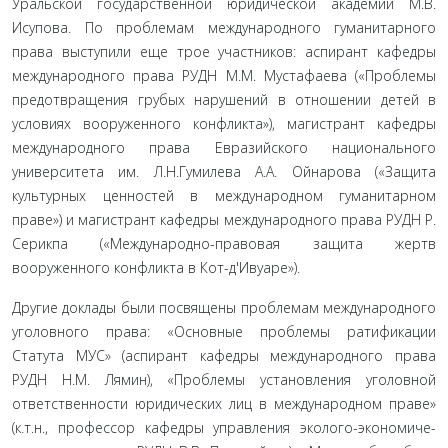
Уральской государственной юридической академии М.В.
Исупова. По про­блемам международного гуманитарного
права выступили еще трое участников: аспирант кафедры
международного права РУДН М.М. Мустафаева («Проблемы
предотвращения грубых нарушений в отношении детей в
условиях вооруженного кон­фликта»), магистрант кафедры
международного права Евра­зийского национального
университета им. Л.Н.Гумилева А.А. Ойнарова («Защита
культурных ценностей в международном гуманитарном
праве») и магистрант кафедры международно­го права РУДН Р.
Серикпа («Международно-правовая защита жертв
вооруженного конфликта в Кот-д'Ивуаре»).
Другие доклады были посвящены проблемам междуна­родного
уголовного права: «Основные проблемы ратифика­ции
Статута МУС» (аспирант кафедры международного пра­ва
РУДН Н.М. Лямин), «Проблемы установления уголовной
ответственности юридических лиц в международном праве»
(к.т.н., профессор кафедры управления эколого-экономиче-