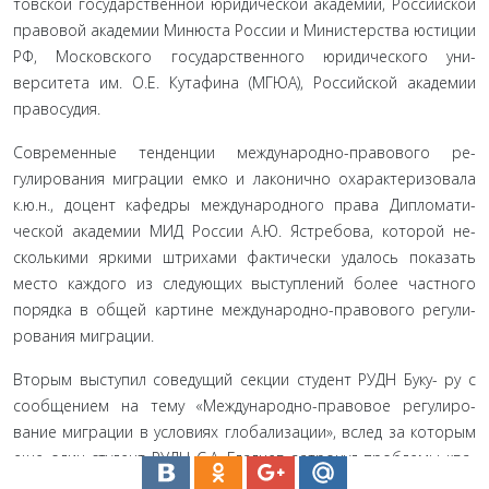
товской государственной юридической академии, Российской
правовой академии Минюста России и Министерства юсти­ции
РФ, Московского государственного юридического уни­
верситета им. О.Е. Кутафина (МГЮА), Российской академии
правосудия.
Современные тенденции международно-правового ре­
гулирования миграции емко и лаконично охарактеризовала
к.ю.н., доцент кафедры международного права Дипломати­
ческой академии МИД России А.Ю. Ястребова, которой не­
сколькими яркими штрихами фактически удалось показать
место каждого из следующих выступлений более частного
порядка в общей картине международно-правового регули­
рования миграции.
Вторым выступил соведущий секции студент РУДН Буку- ру с
сообщением на тему «Международно-правовое регулиро­
вание миграции в условиях глобализации», вслед за которым
еще один студент РУДН С.А. Гладнев затронул проблемы ква­
лификации общих пределов толкования принципа невысыл- ки