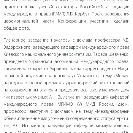
присутствовала ученый секретарь Российской ассоциации
международного права (РАМП) Л.В. Корбут. После заверше­ния
церемониальной части Конференции участники сделали
общее фото.
Пленарное заседание началось с доклада профессора А.В.
Задорожного, заведующего кафедрой международного права
Киевского национального университета им. Тараса Шевченко,
президента Украинской ассоциации международного права,
заслуженного юриста Украины, члена-корреспондента Наци­
ональной академии правовых наук Украины на тему «Между­
народно-правовые проблемы украино-российских отношений
на современном этапе» и продолжилось выступлениями дру­
гих известных ученых: А.Н. Вылегжанин, заведующий кафе­дрой
международного права МГИМО (У) МИД России, д.ю.н.,
профессор, выступил с докладом на тему «Международный
обычай: значение для уточнения современного статуса Аркти­
ки»; А.С. Исполинов, заведующий кафедрой международного
права Московского государственного университета им. М.В.