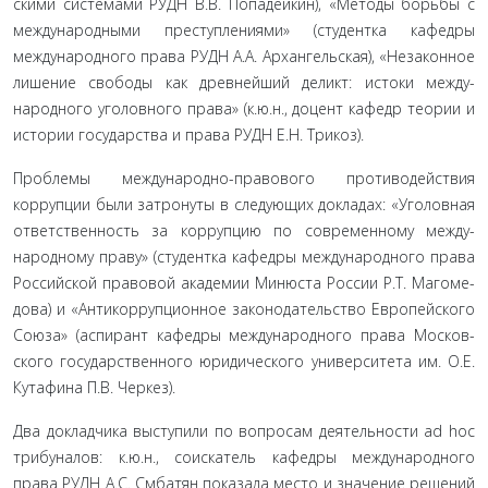
скими системами РУДН В.В. Попадейкин), «Методы борьбы с
международными преступлениями» (студентка кафедры
международного права РУДН А.А. Архангельская), «Незакон­ное
лишение свободы как древнейший деликт: истоки между­
народного уголовного права» (к.ю.н., доцент кафедр теории и
истории государства и права РУДН Е.Н. Трикоз).
Проблемы международно-правового противодействия
коррупции были затронуты в следующих докладах: «Уголов­ная
ответственность за коррупцию по современному между­
народному праву» (студентка кафедры международного права
Российской правовой академии Минюста России Р.Т. Магоме­
дова) и «Антикоррупционное законодательство Европейского
Союза» (аспирант кафедры международного права Москов­
ского государственного юридического университета им. О.Е.
Кутафина П.В. Черкез).
Два докладчика выступили по вопросам деятельности ad hoc
трибуналов: к.ю.н., соискатель кафедры международного
права РУДН А.С. Смбатян показала место и значение реше­ний