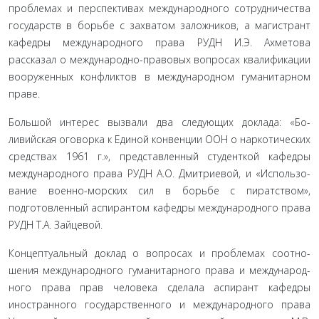
проблемах и перспективах международного сотрудничества
государств в борьбе с захватом заложников, а магистрант
кафе­дры международного права РУДН И.Э. Ахметова
рассказал о международно-правовых вопросах квалификации
вооружен­ных конфликтов в международном гуманитарном
праве.
Большой интерес вызвали два следующих доклада: «Бо­
ливийская оговорка к Единой конвенции ООН о наркотиче­ских
средствах 1961 г.», представленный студенткой кафедры
международного права РУДН А.О. Дмитриевой, и «Использо­
вание военно-морских сил в борьбе с пиратством»,
подготов­ленный аспирантом кафедры международного права
РУДН Т.А. Зайцевой.
Концептуальный доклад о вопросах и проблемах соотно­
шения международного гуманитарного права и международ­
ного права прав человека сделала аспирант кафедры
иностран­ного государственного и международного права