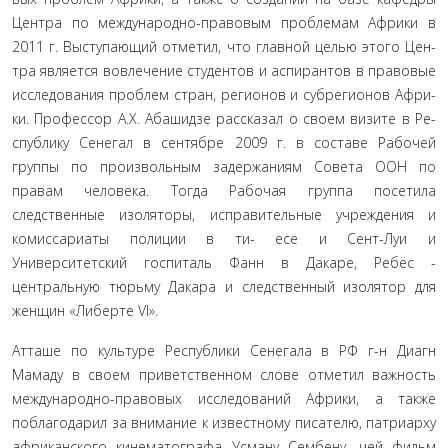
Центра по международно-правовым проблемам Африки в
2011 г. Выступающий отметил, что главной целью этого Цен­
тра является вовлечение студентов и аспирантов в правовые
исследования проблем стран, регионов и субрегионов Афри­
ки. Профессор А.Х. Абашидзе рассказал о своем визите в Ре­
спублику Сенегал в сентябре 2009 г. в составе Рабочей
группы по произвольным задержаниям Совета ООН по
правам чело­века. Тогда Рабочая группа посетила
следственные изоляторы, исправительные учреждения и
комиссариаты полиции в ти- есе и Сент-Луи и
Университетский госпиталь Фанн в Дакаре, Ребёс -
центральную тюрьму Дакара и следственный изолятор для
женщин «Либерте VI».
Атташе по культуре Республики Сенегала в РФ г-н Диагн
Мамаду в своем приветственном слове отметил важность
меж­дународно-правовых исследований Африки, а также
поблаго­дарил за внимание к известному писателю, патриарху
афри­канского кинематографа Усману Сембену, чей фильм