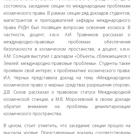
состоялось заседание секции по международным проблемам
космического права. В рамках секции ряд докладов студентов,
магистрантов и преподавателей кафедры международного
права РУДН был посвящен вопросам освоения космоса. В
част­ности, доцент, к.ю.н. А.И. Травников рассказал о
международ­но-правовых проблемах обеспечения
безопасности в косми­ческом простанстве, а доцент, к.ю.н.
А.М. Солнцев выступил с докладом «Объекты, сближающиеся с
Землей: международ­но-правовые проблемы». Студенты также
проявили свой ин­терес к проблематике космического права:
И.А. Черных пред­ставила доклад на тему «Международное
космическое право о мирных средствах разрешения споров»,
Д.В. Сизов рассказал о правовом статусе Международной
космической станции, а М.В. Морозевский в своем докладе
обратил внимание на про­блемы демилитаризации
космического пространства.
В целом, стоит отметить, что заседание секции прошло на
высоком уровне. Представленные доклады соответствовали