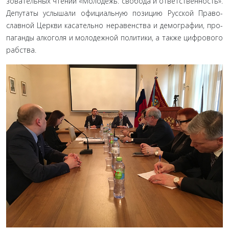
зовательных чтений «Молодежь: свобода и ответственность».
Депутаты услышали официальную позицию Русской Право­
славной Церкви касательно неравенства и демографии, про­
паганды алкоголя и молодежной политики, а также цифро­вого
рабства.