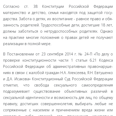
Согласно ст. 38 Конституции Российской Федерации
материнство и детство, семья находятся под защитой госу­
дарства. Забота о детях, их воспитание - равное право и обя­
занность родителей. Трудоспособные дети, достигшие 18 лет,
должны заботиться о нетрудоспособных родителях. Однако
на практике многие положения о правах детей не получают
реализации в полной мере.
В Постановлении от 23 сентября 2014 г. № 24-П «По делу о
проверке конституционности части 1 статьи 6.21 Кодекса
Российской Федерации об административных правонаруше­
ниях в связи с жалобой граждан Н.А. Алексеева, Я.Н. Евту­шенко
и Д.А. Исакова» Конституционный Суд Российской Федерации
отметил, что свобода сексуального самоопреде­ления
подразумевает существование объективных разли­чий в
сексуальной идентичности и возможность для лиц, по общему
правилу, достигших совершеннолетия, выбирать любые не
сопряженные с насилием и причинением вреда жизни или