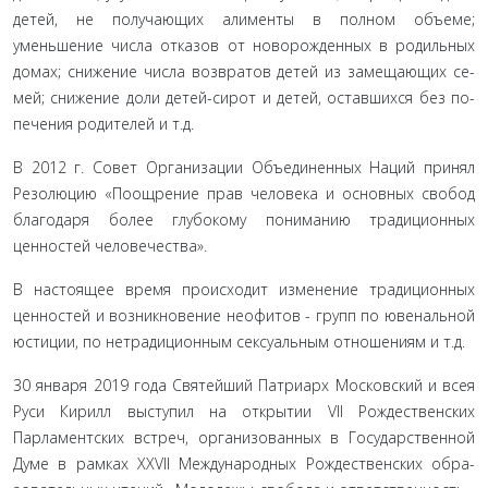
детей, не получающих алименты в полном объеме;
уменьшение числа отказов от новорожденных в родильных
домах; снижение числа возвратов детей из замещающих се­
мей; снижение доли детей-сирот и детей, оставшихся без по­
печения родителей и т.д.
В 2012 г. Совет Организации Объединенных Наций при­нял
Резолюцию «Поощрение прав человека и основных сво­бод
благодаря более глубокому пониманию традиционных
ценностей человечества».
В настоящее время происходит изменение традицион­ных
ценностей и возникновение неофитов - групп по юве­нальной
юстиции, по нетрадиционным сексуальным отно­шениям и т.д.
30 января 2019 года Святейший Патриарх Московский и всея
Руси Кирилл выступил на открытии VII Рождественских
Парламентских встреч, организованных в Государственной
Думе в рамках XXVII Международных Рождественских обра­