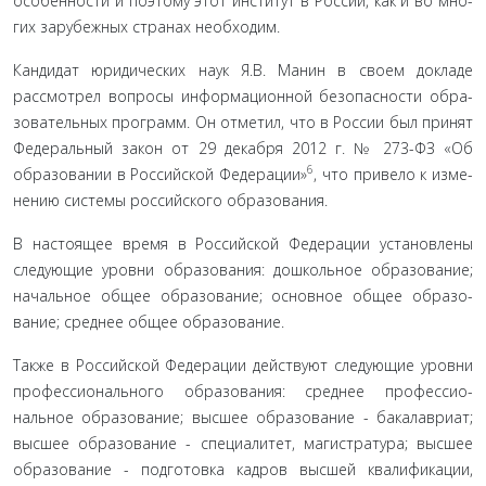
особенности и поэтому этот институт в России, как и во мно­
гих зарубежных странах необходим.
Кандидат юридических наук Я.В. Манин в своем докладе
рассмотрел вопросы информационной безопасности обра­
зовательных программ. Он отметил, что в России был при­нят
Федеральный закон от 29 декабря 2012 г. № 273-ФЗ «Об
6
образовании в Российской Федерации»
, что привело к изме­
нению системы российского образования.
В настоящее время в Российской Федерации установле­ны
следующие уровни образования: дошкольное образова­ние;
начальное общее образование; основное общее образо­
вание; среднее общее образование.
Также в Российской Федерации действуют следующие уровни
профессионального образования: среднее профессио­
нальное образование; высшее образование - бакалавриат;
выс­шее образование - специалитет, магистратура; высшее
образо­вание - подготовка кадров высшей квалификации,