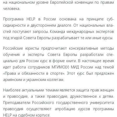
на национальном уровне Европейской конвенции по правам
человека.
Программа HELP в России основана на принципе суб­
сидиарности и двустороннем диалоге. От национальных вла­
стей поступают запросы. Команда международных экспер­тов
под эгидой Совета Европы разрабатывает те или иные курсы.
Российские юристы предпочитают консервативные ме­тоды
обучения и эксперты Совета Европы разработали спе­
циально для России курс в форме книги. В настоящее время
идет работа сотрудников МГИМО(У) МИД России над темой
«Права и обязанности в спорте». Этот курс был предложен
армянским и украинским коллегам.
Наиболее актуальными темами является защита прав женщин
и правосудие, а также правосудие, дружественное к детям.
Преподаватели Российского государственного уни­верситета
правосудия осуществляют апробацию курсов про­граммы
HELP на судебном корпусе.