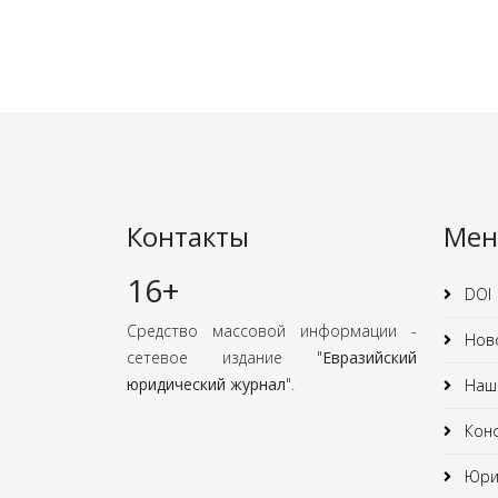
Контакты
Ме
16+
DOI
Средство массовой информации -
Нов
сетевое издание "
Евразийский
юридический журнал
".
Наши
Кон
Юрид