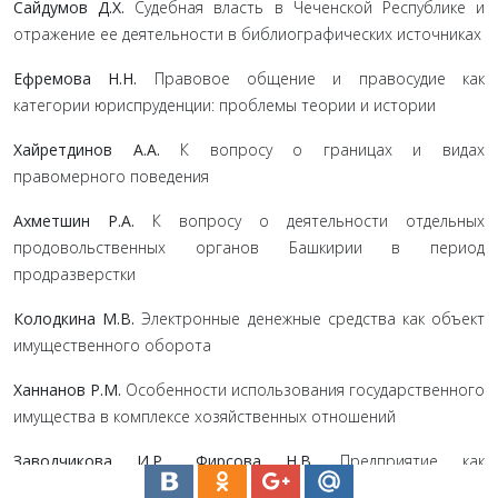
Сайдумов Д.Х.
Судебная власть в Чеченской Республике и
отражение ее деятельности в библиографических источниках
Ефремова Н.Н.
Правовое общение и правосудие как
категории юриспруденции: проблемы теории и истории
Хайретдинов А.А.
К вопросу о границах и видах
правомерного поведения
Ахметшин Р.А.
К вопросу о деятельности отдельных
продовольственных органов Башкирии в период
продразверстки
Колодкина М.В.
Электронные денежные средства как объект
имущественного оборота
Ханнанов Р.М.
Особенности использования государственного
имущества в комплексе хозяйственных отношений
Заводчикова И.Р., Фирсова Н.В.
Предприятие как
имущественный комплекс (некоторые аспекты)