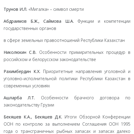
Трунов И.Л.
«Мигалка» – символ смерти
Абдраимов Б.Ж., Саймова Ш.А.
Функции и компетенции
государственных органов
в сфере земельных правоотношений Республики Казахстан
Николюкин С.В.
Особенности примирительных процедур в
российском и белорусском законодательстве
Рахимбердин К.Х.
Приоритетные направления уголовной и
уголовно-исполнительной политики Республики Казахстан в
современных условиях
Ашларба Л.Т.
Особенности брачного договора по
законодательству Грузии
Бекяшев К.А., Бекяшев Д.К.
Итоги Обзорной Конференции
ООН по контролю за выполнением Соглашения ООН 1995
года о трансграничных рыбных запасах и запасах далеко