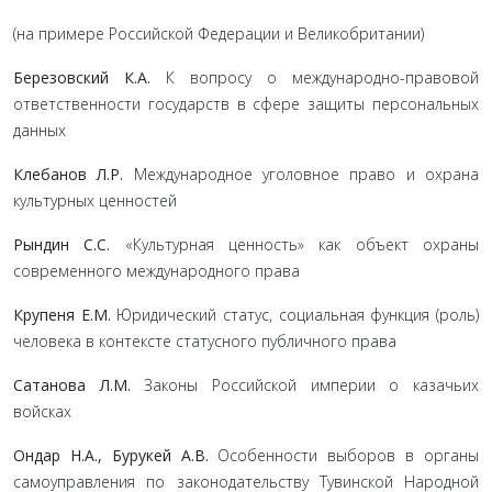
(на примере Российской Федерации и Великобритании)
Березовский К.А.
К вопросу о международно-правовой
ответственности государств в сфере защиты персональных
данных
Клебанов Л.Р.
Международное уголовное право и охрана
культурных ценностей
Рындин С.С.
«Культурная ценность» как объект охраны
современного международного права
Крупеня Е.М.
Юридический статус, социальная функция (роль)
человека в контексте статусного публичного права
Сатанова Л.М.
Законы Российской империи о казачьих
войсках
Ондар Н.А., Бурукей А.В.
Особенности выборов в органы
самоуправления по законодательству Тувинской Народной