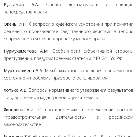
Рустамов А.А.
Оценка доказательств и принцип
непосредственности
Окень И.П.
К вопросу о судейском усмотрении при принятии
решения о производстве следственного действия в теории
современного уголовно-процессуального права
Нурмухаметова А.М.
Особенности субъективной стороны
преступлений, предусмотренных статьями 240, 241 УК РФ
Муртазалиева З.А.
Межбюджетные отношения: современное
состояние и проблемы правового регулирования
Хотько А.В.
Вопросы нормативного утверждения результатов
государственной кадастровой оценки земель
Яковлева А.И.
О противоречиях в определении понятия
«градостроительная деятельность» в российском
законодательстве
Мамедов З.А.
Нотариат в Азербайджане в 70–90 годах ХХ века