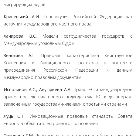
мигрирующих видов
Кривенький А.И.
Конституция Российской Федерации как
источник международного частного права
Хачирова В.С.
Модели сотрудничества государств с
Международным уголовным Судом
Зенякина А.Г.
Правовая характеристика Кейптаунской
Конвенции и Авиационного Протокола в контексте
присоединения Российской Федерации к данным
международно-правовым документам
Исполинов А.С., Ануфриева А.А.
Право ЕС и международное
право: последствия нового подхода суда ЕС к договорам,
заключенным государствами-членами с третьими странами
Луць О.Н.
Инновационные правовые стандарты Совета
Европы в области электронного голосования
Сидорова Г.М.
Легитимная власть как основа безопасности в