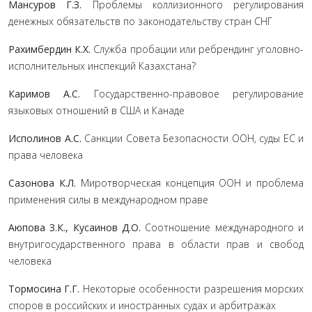
Мансуров Г.З.
Проблемы коллизионного регулирования
денежных обязательств по законодательству стран СНГ
Рахимбердин К.Х.
Служба пробации или ребрендинг уголовно-
исполнительных инспекций Казахстана?
Каримов А.С.
Государственно-правовое регулирование
языковых отношений в США и Канаде
Исполинов А.С.
Санкции Совета Безопасности ООН, суды ЕС и
права человека
Сазонова К.Л.
Миротворческая концепция ООН и проблема
применения силы в международном праве
Аюпова З.К., Кусаинов Д.О.
Соотношение международного и
внутригосударственного права в области прав и свобод
человека
Тормосина Г.Г.
Некоторые особенности разрешения морских
споров в российских и иностранных судах и арбитражах