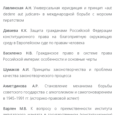
Лавлинская А.Н.
Универсальная юрисдикция и принцип «aut
dedere aut judicare» в международной борьбе с морским
пиратством
Даваева К.К.
Защита гражданами Российской Федерации
конституционного права на благоприятную окружающую
среду в Европейском суде по правам человека
Василенко Н.В.
Гражданское право в системе права
Российской империи: особенности и основные черты
Шумаков А.И.
Принципы законотворчества и проблема
качества законотворческого процесса
Ахметдинова А.Р.
Становление механизма борьбы
советского государства с алкоголизмом и самогоноварением
в 1945–1991 гг. (историко-правовой аспект)
Варлен М.В.
К вопросу о преемственности института
депутатского мандата в государственном (конституционном)