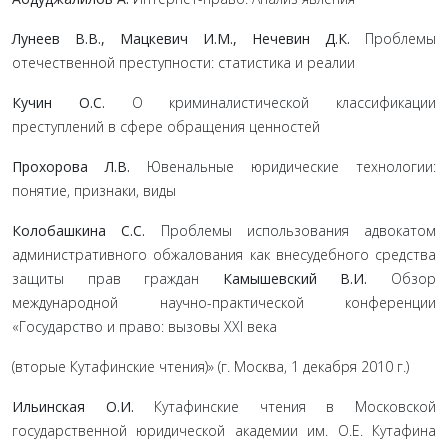
Лунеев В.В., Мацкевич И.М., Нечевин Д.К.
Проблемы
отечественной преступности: статистика и реалии
Кучин О.С.
О криминалистической классификации
преступлений в сфере обращения ценностей
Прохорова Л.В.
Ювенальные юридические технологии:
понятие, признаки, виды
Колобашкина С.С.
Проблемы использования адвокатом
административного обжалования как внесудебного средства
защиты прав граждан
Камышевский В.И.
Обзор
международной научно-практической конференции
«Государство и право: вызовы XXI века
(вторые Кутафинские чтения)» (г. Москва, 1 декабря 2010 г.)
Ильинская О.И.
Кутафинские чтения в Московской
государственной юридической академии им. О.Е. Кутафина