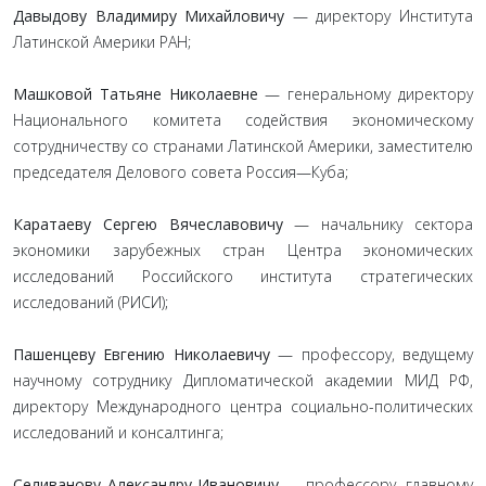
Давыдову Владимиру Михайловичу
— директору Института
Латинской Америки РАН;
Машковой Татьяне Николаевне
— генеральному директору
Национального комитета содействия экономическому
сотрудничеству со странами Латинской Америки, заместителю
председателя Делового совета Россия—Куба;
Каратаеву Сергею Вячеславовичу
— начальнику сектора
экономики зарубежных стран Центра экономических
исследований Российского института стратегических
исследований (РИСИ);
Пашенцеву Евгению Николаевичу
— профессору, ведущему
научному сотруднику Дипломатической академии МИД РФ,
директору Международного центра социально-политических
исследований и консалтинга;
Селиванову Александру Ивановичу
— профессору, главному