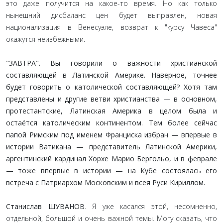
это даже получится на какое-то время. Но как только
нынешний дисбаланс цен будет выправлен, новая
национализация в Венесуэле, возврат к "курсу Чавеса"
окажутся неизбежными.
"ЗАВТРА". Вы говорили о важности христианской
составляющей в Латинской Америке. Наверное, точнее
будет говорить о католической составляющей? Хотя там
представлены и другие ветви христианства — в основном,
протестантские, Латинская Америка в целом была и
остаётся католическим континентом. Тем более сейчас
папой Римским под именем Франциска избран — впервые в
истории Ватикана — представитель Латинской Америки,
аргентинский кардинал Хорхе Марио Бергольо, и в феврале
— тоже впервые в истории — на Кубе состоялась его
встреча с Патриархом Московским и всея Руси Кириллом.
Станислав ШУВАНОВ
. Я уже касался этой, несомненно,
отдельной, большой и очень важной темы. Могу сказать, что