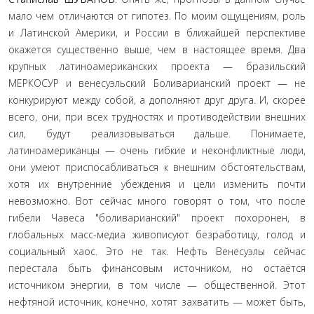
мало чем отличаются от гипотез. По моим ощущениям, роль
и Латинской Америки, и России в ближайшей перспективе
окажется существенно выше, чем в настоящее время. Два
крупных латиноамериканских проекта — бразильский
МЕРКОСУР и венесуэльский Боливарианский проект — не
конкурируют между собой, а дополняют друг друга. И, скорее
всего, они, при всех трудностях и противодействии внешних
сил, будут реализовываться дальше. Понимаете,
латиноамериканцы — очень гибкие и неконфликтные люди,
они умеют приспосабливаться к внешним обстоятельствам,
хотя их внутренние убеждения и цели изменить почти
невозможно. Вот сейчас много говорят о том, что после
гибели Чавеса "боливарианский" проект похоронен, в
глобальных масс-медиа живописуют безработицу, голод и
социальный хаос. Это не так. Нефть Венесуэлы сейчас
перестала быть финансовым источником, но остаётся
источником энергии, в том числе — общественной. Этот
нефтяной источник, конечно, хотят захватить — может быть,