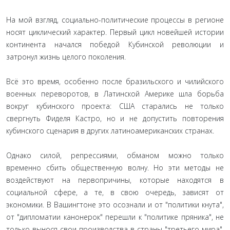
На мой взгляд, социально-политические процессы в регионе
носят циклический характер. Первый цикл новейшей истории
континента начался победой Кубинской революции и
затронул жизнь целого поколения.
Всё это время, особенно после бразильского и чилийского
военных переворотов, в Латинской Америке шла борьба
вокруг кубинского проекта: США старались не только
свергнуть Фиделя Кастро, но и не допустить повторения
кубинского сценария в других латиноамериканских странах.
Однако силой, репрессиями, обманом можно только
временно сбить общественную волну. Но эти методы не
воздействуют на первопричины, которые находятся в
социальной сфере, а те, в свою очередь, зависят от
экономики. В Вашингтоне это осознали и от "политики кнута",
от "дипломатии канонерок" перешли к "политике пряника", не
только вынося свои производства в страны "третьего мира",