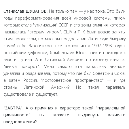
Станислав ШУВАНОВ
. Не только там — у нас тоже. Это были
годы переформатирования всей мировой системы, пиком
которых стала "утилизация" СССР и его зоны влияния, которая
называлась "вторым миром". США и ТНК были вовсю заняты
этим процессом, во многом предоставив Латинскую Америку
самой себе. Закончилось всё это кризисом 1997-1998 годов,
российским дефолтом, бомбёжками Югославии и приходом к
власти Путина. А в Латинской Америке потихоньку начался
"левый поворот". Меня самого эта параллель вначале
удивляла и озадачивала, потому что где был Советский Союз,
а затем Россия, "постсоветское пространство" — и где
страны Латинской Америки? Но такая параллель
существовала и существует.
"ЗАВТРА". А о причинах и характере такой "параллельной
цикличности" вы можете выдвинуть какие-то
предположения?