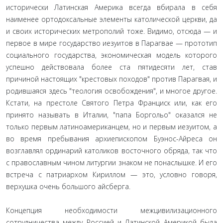
исторически Латинская Америка всегда вбирала в себя
наименее ортодоксальные элементы католической церкви, да
и своих исторических метрополий тоже. Видимо, отсюда — и
первое в мире государство иезуитов в Парагвае — прототип
социального государства, экономическая модель которого
успешно действовала более ста пятидесяти лет, став
причиной настоящих "крестовых походов" против Парагвая, и
родившаяся здесь "теология освобождения", и многое другое.
Кстати, на престоле Святого Петра Франциск или, как его
принято называть в Италии, "папа Боргольо" оказался не
только первым латиноамериканцем, но и первым иезуитом, а
во время пребывания архиепископом Буэнос-Айреса он
возглавлял ординарий католиков восточного обряда, так что
с православным чином литургии знаком не понаслышке. И его
встреча с патриархом Кириллом — это, условно говоря,
верхушка очень большого айсберга.
Концепция необходимости межцивилизационного
сотрудничества между Россией и Латинской Америкой была