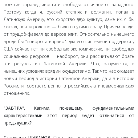
понятие справедливости и свободы, отличное от западного.
Поэтому когда я, русский степняк и волжанин, попал в
Латинскую Америку, это сходство двух культур, даже их, я бы
сказал, почти родство — было ощутимо сразу. Причём везде:
от трущоб-фавелл до верхов элит. Относительно нынешнего
вроде бы "поворота вправо": для его системной поддержки у
США сейчас нет ни свободных экономических, ни свободных
социальных ресурсов — наоборот, они рассчитывают брать
эти ресурсы из Латинской Америки. Что, разумеется, в
нынешних условиях вряд ли осуществимо. Так что нас ожидает
новый период в истории Латинской Америки, да и в истории
России, и, соответственно, в российско-латиноамериканских
отношениях.
"ЗАВТРА". Какими, по-вашему, фундаментальными
характеристиками этот период будет отличаться от
предыду­щих?
Станислав ШУВАНОВ
. Опять же, прогнозы в данном случае