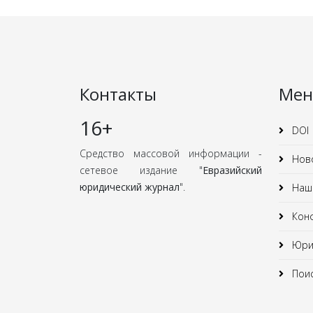
Контакты
Ме
16+
DOI
Средство массовой информации -
Нов
сетевое издание "
Евразийский
юридический журнал
".
Наши
Кон
Юрид
Поис