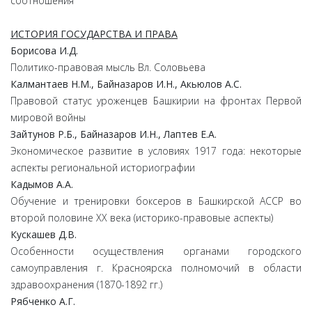
соотношения
ИСТОРИЯ ГОСУДАРСТВА И ПРАВА
Борисова
И.
Д.
Политико-правовая мысль Вл. Соловьева
Калмантаев
Н.
М.,
Байназаров
И.
Н.,
Акьюлов
А.
С.
Правовой статус уроженцев Башкирии на фронтах Первой
мировой войны
Зайтунов
Р.
Б.,
Байназаров
И.
Н.,
Лаптев
Е.
А.
Экономическое развитие в условиях 1917 года: некоторые
аспекты региональной историографии
Кадымов
А.
А.
Обучение и тренировки боксеров в Башкирской АССР во
второй половине ХХ века (историко-правовые аспекты)
Кускашев
Д.
В.
Особенности осуществления органами городского
самоуправления г. Красноярска полномочий в области
здравоохранения (1870-1892 гг.)
Рябченко
А.
Г.