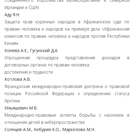
Соединенного Королевства Великобритании и Северной
Ирландии и США)
Аду
Я.
Н.
Защита прав коренных народов в Африканском суде по
правам человека и народов на примере дела «Африканская
комиссия по правам человека и народов против Республики
Кения
»
Конева
А.
Е.,
Гугунский
Д.
А.
Упрощенная процедура представления докладов в
договорных органах по правам человека:
достижения и трудности
Котлова
А.
В.
Французская международно-правовая доктрина о правовой
позиции Российской Федерации к определению статуса
Арктики
Ильяшевич
М.
В.
Международно-правовые аспекты борьбы с насилием в
отношении детей в киберпространстве
Солнцев
А.
М.,
Кебурия
К.
О.,
Маркелова
М.
Н.