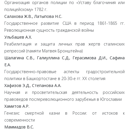
Организация органов полиции по «Уставу благочиния или
полицейскому» 1782 г.
Салахова
Ж.
В.,
Латыпова
Н.
С.
Государственное развитие США в период 1861-1865 гг.
Революционная сущность гражданской войны
Ульбашев
А.
Х.
Реабилитация и защита личных прав жертв сталинских
репрессий (памяти Матвея Бронштейна)
Шалагина
С.
В.,
Галиуллина
С.
Д.,
Герасимова
Д.
И.,
Сафина
Е.
А.
Государственно-правовые аспекты градостроительной
политики в Башкортостане в 20-30-е гг. ХХ столетия
Хафизов
Э.
Д.,
Степанова
А.
А.
Научная и просветительская деятельность российских
правоведов послереволюционного зарубежья в Югославии
Хамитов
А.
Р.
Генезис смертной казни в России: от истоков к
современности
Маммадов
В.
С.