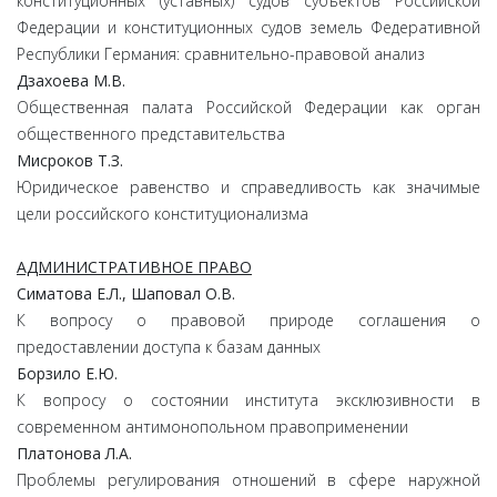
конституционных (уставных) судов субъектов Российской
Федерации и конституционных судов земель Федеративной
Республики Германия: сравнительно-правовой анализ
Дзахоева
М.
В.
Общественная палата Российской Федерации как орган
общественного представительства
Мисроков
Т.З.
Юридическое равенство и справедливость как значимые
цели российского конституционализма
АДМИНИСТРАТИВНОЕ ПРАВО
Симатова
Е.
Л.,
Шаповал
О.
В.
К вопросу о правовой природе соглашения о
предоставлении доступа к базам данных
Борзило
Е.
Ю.
К вопросу о состоянии института эксклюзивности в
современном антимонопольном правоприменении
Платонова
Л.
А.
Проблемы регулирования отношений в сфере наружной