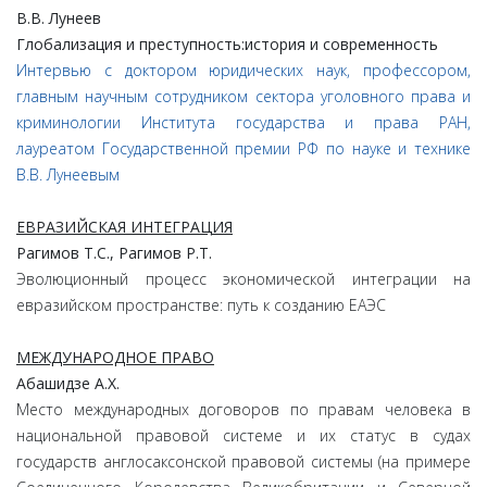
В.В.
Лунеев
Глобализация
и
преступность:
история
и
современность
Интервью с
доктором юридических наук, профессором,
главным научным сотрудником сектора уголовного права и
криминологии Института государства и права РАН,
лауреатом Государственной премии РФ по науке и технике
В.В. Лунеевым
ЕВРАЗИЙСКАЯ ИНТЕГРАЦИЯ
Рагимов
Т.
С.,
Рагимов
Р.
Т.
Эволюционный процесс экономической интеграции на
евразийском пространстве: путь к созданию ЕАЭС
МЕЖДУНАРОДНОЕ ПРАВО
Абашидзе
А.
Х.
Место международных договоров по правам человека в
национальной правовой системе и их статус в судах
государств англосаксонской правовой системы (на примере