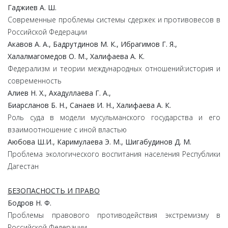
Гаджиев А. Ш.
Современные проблемы системы сдержек и противовесов в
Российской Федерации
Акавов А. А., Бадрутдинов М. К., Ибрагимов Г. Я.,
Халалмагомедов О. М., Халифаева А. К.
Федерализм и теории международных отношений:история и
современность
Алиев Н. Х., Ахадуллаева Г. А.,
Биарсланов Б. Н., Санаев И. Н., Халифаева А. К.
Роль суда в модели мусульманского государства и его
взаимоотношение с иной властью
Аюбова Ш.И., Каримулаева Э. М., Шигабудинов Д. М.
Проблема экологического воспитания населения Республики
Дагестан
БЕЗОПАСНОСТЬ И ПРАВО
Бодров Н. Ф.
Проблемы правового противодействия экстремизму в
Российской Федерации