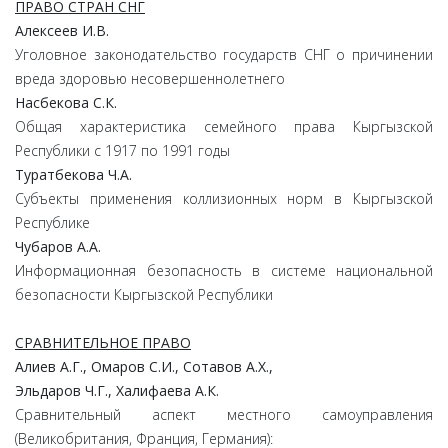
ПРАВО СТРАН СНГ
Алексеев
И.
В.
Уголовное законодательство государств СНГ о причинении
вреда здоровью несовершеннолетнего
Насбекова
С.
К.
Общая характеристика семейного права Кыргызской
Республики с 1917 по 1991 годы
Туратбекова
Ч.
А.
Субъекты применения коллизионных норм в Кыргызской
Республике
Чубаров
А.
А.
Информационная безопасность в системе национальной
безопасности Кыргызской Республики
СРАВНИТЕЛЬНОЕ ПРАВО
Алиев
А.
Г.,
Омаров
С.
И.,
Сотавов
А.
Х.,
Эльдаров
Ч.
Г.,
Халифаева
А.
К.
Сравнительный аспект местного самоуправления
(Великобритания, Франция, Германия):