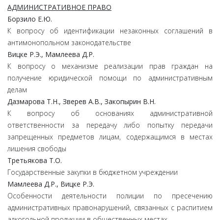
АДМИНИСТРАТИВНОЕ ПРАВО
Борзило
Е.
Ю.
К вопросу об идентификации незаконных соглашений в
антимонопольном законодательстве
Вицке
Р.
Э.,
Мамлеева
Д.
Р.
К вопросу о механизме реализации прав граждан на
получение юридической помощи по административным
делам
Дазмарова
Т.
Н.,
Зверев
А.
В.,
Закопырин
В.
Н.
К вопросу об основаниях административной
ответственности за передачу либо попытку передачи
запрещенных предметов лицам, содержащимся в местах
лишения свободы
Третьякова
Т.
О.
Государственные закупки в бюджетном учреждении
Мамлеева
Д.
Р.,
Вицке
Р.
Э.
Особенности деятельности полиции по пресечению
административных правонарушений, связанных с распитием
алкогольной продукции в общественных местах