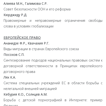
Алиева
М.
Н.,
Галимова
С.
Р.
Совет безопасности ООН и его реформа
Кюрджиду
Р.
Д.
Правомерные и неправомерные ограничения свободы
слова в условиях глобализации
ЕВРОПЕЙСКОЕ ПРАВО
Ананидзе
Ф.
Р.,
Квачахия
Р.
Г.
Виды миграции в странах Европейского союза
Посохов
С.
П.
Синтезирование подходов национальных правовых систем к
договорной ответственности в Принципах европейского
договорного права
Лях
К.
А.
Система специальных учреждений ЕС в области борьбы с
нелегальной внешней миграцией
Кебурия
К.
О.,
Солнцев
А.
М.
Борьба с детской порнографией в Интернете: пример
Франции