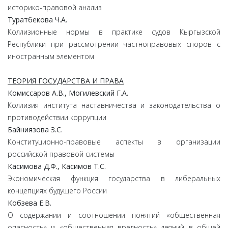
историко-правовой анализ
Туратбекова
Ч.
А.
Коллизионные нормы в практике судов Кыргызской
Республики при рассмотрении частноправовых споров с
иностранным элементом
ТЕОРИЯ ГОСУДАРСТВА И ПРАВА
Комиссаров
А.
В.,
Могилевский
Г.
А.
Коллизия института наставничества и законодательства о
противодействии коррупции
Байниязова
З.
С.
Конституционно-правовые аспекты в организации
российской правовой системы
Касимова
Д.
Ф.,
Касимов
Т.
С.
Экономическая функция государства в либеральных
концепциях будущего России
Кобзева
Е.
В.
О содержании и соотношении понятий «общественная
опасность» и «общественная вредность» деяний в общей