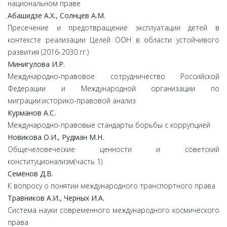
национальном праве
Абашидзе
А.
Х.,
Солнцев
А.
М.
Пресечение и предотвращение эксплуатации детей в
контексте реализации Целей ООН в области устойчивого
развития (2016-2030 гг.)
Минигулова
И.
Р.
Международно-правовое сотрудничество Российской
Федерации и Международной организации по
миграции:историко-правовой анализ
Курманов
А.
С.
Международно-правовые стандарты борьбы с коррупцией
Новикова
О.
И.,
Рудман
М.
Н.
Общечеловеческие ценности и советский
конституционализм(часть 1)
Семёнов
Д.
В.
К вопросу о понятии международного транспортного права
Травников
А.
И.,
Черных
И.
А.
Система науки современного международного космического
права