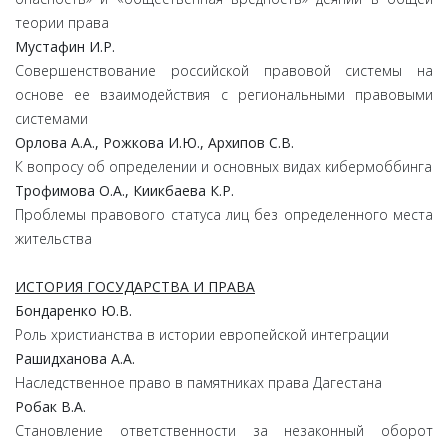
теории права
Мустафин
И.
Р.
Совершенствование российской правовой системы на
основе ее взаимодействия с региональными правовыми
системами
Орлова
А.
А.,
Рожкова
И.
Ю.,
Архипов
С.
В.
К вопросу об определении и основных видах кибермоббинга
Трофимова
О.
А.,
Киикбаева
К.
Р.
Проблемы правового статуса лиц без определенного места
жительства
ИСТОРИЯ ГОСУДАРСТВА И ПРАВА
Бондаренко
Ю.
В.
Роль христианства в истории европейской интеграции
Рашидханова
А.
А.
Наследственное право в памятниках права Дагестана
Робак
В.А.
Становление ответственности за незаконный оборот