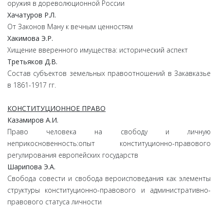
оружия в дореволюционной России
Хачатуров
Р.
Л.
От Законов Ману к вечным ценностям
Хакимова
Э.
Р.
Хищение вверенного имущества: исторический аспект
Третьяков
Д.
В.
Состав субъектов земельных правоотношений в Закавказье
в 1861-1917 гг.
КОНСТИТУЦИОННОЕ ПРАВО
Казамиров А.
И.
Право человека на свободу и личную
неприкосновенность:опыт конституционно-правового
регулирования европейских государств
Шарипова
Э.
А.
Свобода совести и свобода вероисповедания как элементы
структуры конституционно-правового и административно-
правового статуса личности