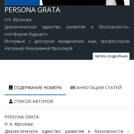
PERSONA GRATA
Н.А. Фролова:
Диалектическое единство развития и безопасности–
платформа будущего
Интервью с доктором юридических наук, профессором
Натальей Алексеевной Фроловой
Читать подробнее
СОДЕРЖАНИЕ НОМЕРА
АННОТАЦИИ СТАТЕЙ
СПИСОК АВТОРОВ
PERSONA GRATA
Н
.
А
.
Фролова
:
Диалектическое
единство
развития
и
безопасности
–