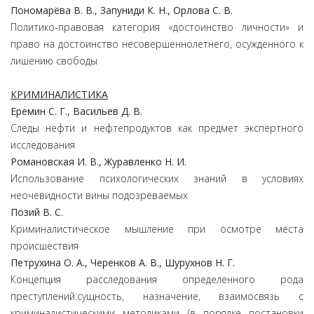
Пономарёва В. В., Запуниди К. Н., Орлова С. В.
Политико-правовая категория «достоинство личности» и
право на достоинство несовершеннолетнего, осужденного к
лишению свободы
КРИМИНАЛИСТИКА
Еремин С. Г., Васильев Д. В.
Следы нефти и нефтепродуктов как предмет экспертного
исследования
Романовская И. В., Журавленко Н. И.
Использование психологических знаний в условиях
неочевидности вины подозреваемых
Позий В. С.
Криминалистическое мышление при осмотре места
происшествия
Петрухина О. А., Черенков А. В., Шурухнов Н. Г.
Концепция расследования определенного рода
преступлений:сущность, назначение, взаимосвязь с
криминалистическими методиками (в порядке постановки