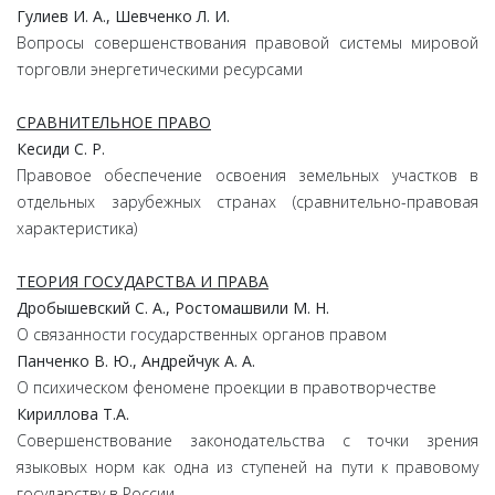
Гулиев
И.
А.,
Шевченко
Л.
И.
Вопросы совершенствования правовой системы мировой
торговли энергетическими ресурсами
СРАВНИТЕЛЬНОЕ ПРАВО
Кесиди
С.
Р.
Правовое обеспечение освоения земельных участков в
отдельных зарубежных странах (сравнительно-правовая
характеристика)
ТЕОРИЯ ГОСУДАРСТВА И ПРАВА
Дробышевский
С.
А.,
Ростомашвили
М.
Н.
О связанности государственных органов правом
Панченко
В.
Ю.,
Андрейчук
А.
А.
О психическом феномене проекции в правотворчестве
Кириллова
Т.А.
Совершенствование законодательства с точки зрения
языковых норм как одна из ступеней на пути к правовому
государству в России