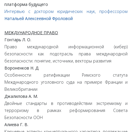
платформа
будущего
Интервью с доктором юридических наук, профессором
Натальей Алексеевной Фроловой
МЕЖДУНАРОДНОЕ ПРАВО
Гонтарь
Л.
О.
Право международной информационной (кибер)
безопасности как подотрасль права международной
безопасности: понятие, источники, векторы развития
Вороненков
Н.
Д.
Особенности ратификации Римского статута
Международного уголовного суда на примере Франции и
Великобритании
Джалилова
А.
М.
Двойные стандарты в противодействии экстремизму и
терроризму в рамках реформирования Совета
Безопасности ООН
Алиева
Г.
В.
Ключевые аспекты концептуального характера, подлежащие