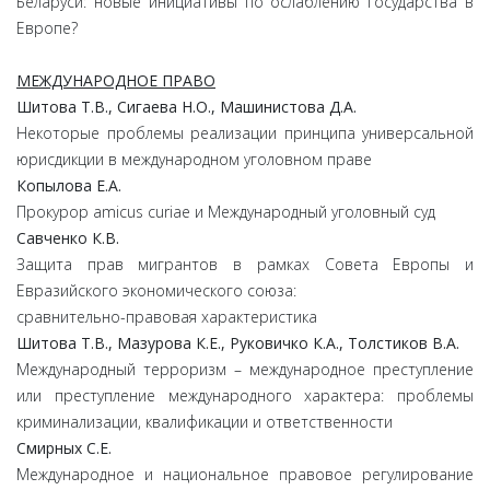
Беларуси: новые инициативы по ослаблению государства в
Европе?
МЕЖДУНАРОДНОЕ ПРАВО
Шитова
Т.
В.,
Сигаева
Н.
О.,
Машинистова
Д.
А.
Некоторые проблемы реализации принципа универсальной
юрисдикции в международном уголовном праве
Копылова
Е.
А.
Прокурор amicus curiae и Международный уголовный суд
Савченко
К.
В.
Защита прав мигрантов в рамках Совета Европы и
Евразийского экономического союза:
сравнительно-правовая характеристика
Шитова
Т.
В.,
Мазурова
К.
Е.,
Руковичко
К.
А.,
Толстиков
В.
А.
Международный терроризм – международное преступление
или преступление международного характера: проблемы
криминализации, квалификации и ответственности
Смирных
С.
Е.
Международное и национальное правовое регулирование