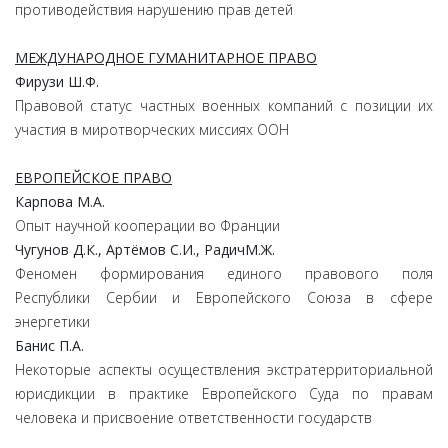
противодействия нарушению прав детей
МЕЖДУНАРОДНОЕ ГУМАНИТАРНОЕ ПРАВО
Фирузи
Ш.
Ф.
Правовой статус частных военных компаний с позиции их
участия в миротворческих миссиях ООН
ЕВРОПЕЙСКОЕ ПРАВО
Карпова
М.
А.
Опыт научной кооперации во Франции
Чугунов
Д.
К.,
Артёмов
С.
И.,
Радич
М.
Ж.
Феномен формирования единого правового поля
Республики Сербии и Европейского Союза в сфере
энергетики
Банис
П.
А.
Некоторые аспекты осуществления экстратерриториальной
юрисдикции в практике Европейского Суда по правам
человека и присвоение ответственности государств