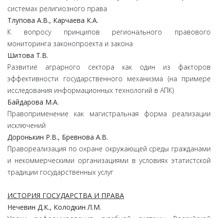
системах религиозного права
Тлупова
А.
В.,
Карчаева
К.
А.
К вопросу принципов регионального правового
мониторинга законопроекта и закона
Шитова
Т.
В.
Развитие аграрного сектора как один из факторов
эффективности государственного механизма (на примере
исследования информационных технологий в АПК)
Байдарова
М.
А.
Правоприменение как магистральная форма реализации
исключений
Доронькин
Р.
В.,
Бревнова
А.
В.
Правореализация по охране окружающей среды гражданами
и некоммерческими организациями в условиях этатистской
традиции государственных услуг
ИСТОРИЯ ГОСУДАРСТВА И ПРАВА
Нечевин
Д.
К.,
Колодкин
Л.
М.