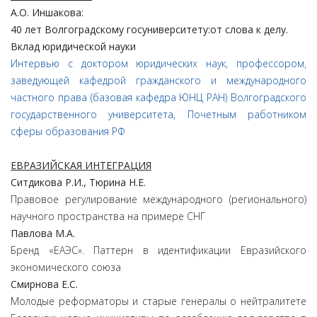
А
.
О
.
Иншакова
:
40
лет
Волгоградскому
госуниверситету:
от
слова
к
делу.
Вклад
юридической
науки
Интервью с доктором юридических наук, профессором,
заведующей кафедрой гражданского и международного
частного права (базовая кафедра ЮНЦ РАН) Волгоградского
государственного университета, Почетным работником
сферы образования РФ
ЕВРАЗИЙСКАЯ ИНТЕГРАЦИЯ
Ситдикова
Р.
И.,
Тюрина
Н.
Е.
Правовое регулирование международного (регионального)
научного пространства на примере СНГ
Павлова
М.
А.
Бренд «ЕАЭС». Паттерн в идентификации Евразийского
экономического союза
Смирнова
Е.
С.
Молодые реформаторы и старые генералы о нейтралитете