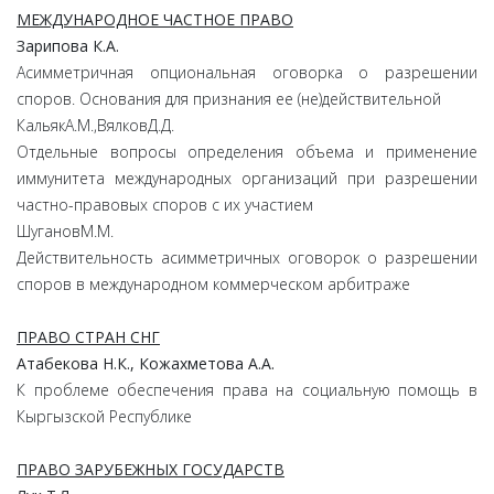
МЕЖДУНАРОДНОЕ ЧАСТНОЕ ПРАВО
Зарипова
К.
А.
Асимметричная опциональная оговорка о разрешении
споров. Основания для признания ее (не)действительной
КальякА.М.,ВялковД.Д.
Отдельные вопросы определения объема и применение
иммунитета международных организаций при разрешении
частно-правовых споров с их участием
ШугановМ.М.
Действительность асимметричных оговорок о разрешении
споров в международном коммерческом арбитраже
ПРАВО СТРАН СНГ
Атабекова
Н.
К.,
Кожахметова
А.
А.
К проблеме обеспечения права на социальную помощь в
Кыргызской Республике
ПРАВО ЗАРУБЕЖНЫХ ГОСУДАРСТВ