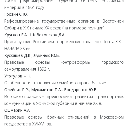
Уроки реформирования судебной системы Российской
империи в 1864 году
Грозин
С.
Ю.
Реформирование государственных органов в Восточной
Сибири в ХIХ начале ХХ веков (на примере полиции)
К
руглов
Е.
А.,
Щебетовская
Д.
А.
Присягнувшие России или георгиевские кавалеры Понта XIX -
НАЧАЛА XX вв.
Кускашев
Д.
В.,
Лукиных
Ю.
В.
Правовые основы контрреформы городского
самоуправления 1892 г.
Утягулов
Ф.
Н.
Особенности становления семейного права башкир
Олейник
Р.
Р.,
Мухаметов
П.
А.,
Бондаренко
Ю.
В.
Историко-правовые предпосылки развития транспортных
коммуникаций в Уфимской губернии в начале XX в.
Ошмарин
А.
А.
Правовые основы брачных отношений в Московском
государстве в XVI-XVII вв.