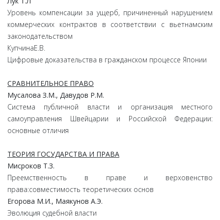
Лук
Т.
Л
Уровень компенсации за ущерб, причиненный нарушением
коммерческих контрактов в соответствии с вьетнамским
законодательством
КупчинаЕ.В.
Цифровые доказательства в гражданском процессе Японии
СРАВНИТЕЛЬНОЕ ПРАВО
Мусалова
З.
М.,
Давудов
Р.
М.
Система публичной власти и организация местного
самоуправления Швейцарии и Российской Федерации:
основные отличия
ТЕОРИЯ ГОСУДАРСТВА И ПРАВА
Мисроков
Т.
З.
Преемственность в праве и верховенство
права:совместимость теоретических основ
Егорова
М.
И.,
Маякунов
А.
Э.
Эволюция судебной власти