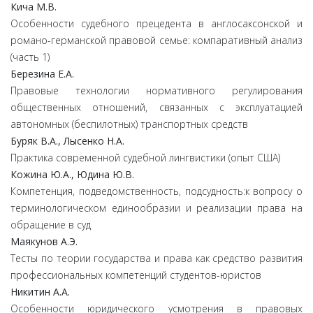
Кича
М.
В.
Особенности судебного прецедента в англосаксонской и
романо-германской правовой семье: компаративный анализ
(часть 1)
Березина
Е.
А.
Правовые технологии нормативного регулирования
общественных отношений, связанных с эксплуатацией
автономных (беспилотных) транспортных средств
Буряк
В.
А.,
Лысенко
Н.
А.
Практика современной судебной лингвистики (опыт США)
Кожина
Ю.
А.,
Юдина
Ю.
В.
Компетенция, подведомственность, подсудность:к вопросу о
терминологическом единообразии и реализации права на
обращение в суд
Маякунов
А.
Э.
Тесты по теории государства и права как средство развития
профессиональных компетенций студентов-юристов
Никитин
А.
А.
Особенности юридического усмотрения в правовых