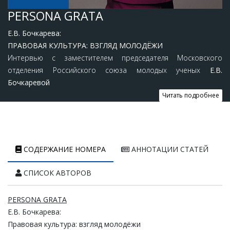
PERSONA GRATA
Е.В. Бочкарева:
ПРАВОВАЯ КУЛЬТУРА: ВЗГЛЯД МОЛОДЁЖИ
Интервью с заместителем председателя Московского
отделения Российского союза молодых ученых
Е.В.
Бочкаревой
Читать подробнее
СОДЕРЖАНИЕ НОМЕРА
АННОТАЦИИ СТАТЕЙ
СПИСОК АВТОРОВ
PERSONA GRATA
Е.
В.
Бочкарева:
Правовая
культура:
взгляд
молодёжи