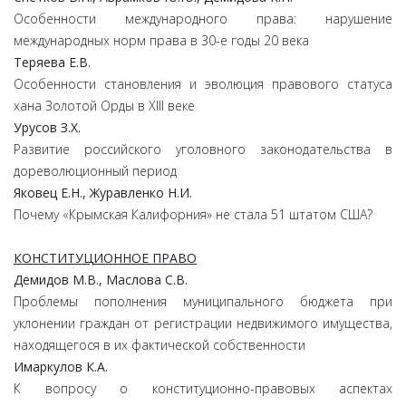
Особенности международного права: нарушение
международных норм права в 30-е годы 20 века
Теряева
Е.
В.
Особенности становления и эволюция правового статуса
хана Золотой Орды в XIII веке
Урусов
З.
Х.
Развитие российского уголовного законодательства в
дореволюционный период
Яковец
Е.
Н.,
Журавленко
Н.
И.
Почему «Крымская Калифорния» не стала 51 штатом США?
КОНСТИТУЦИОННОЕ ПРАВО
Демидов
М.
В.,
Маслова
С.
В.
Проблемы пополнения муниципального бюджета при
уклонении граждан от регистрации недвижимого имущества,
находящегося в их фактической собственности
Имаркулов
К.
А.
К вопросу о конституционно-правовых аспектах