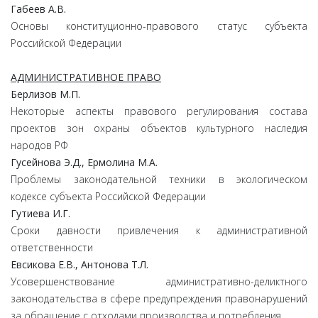
Габеев
А.
В.
Основы конституционно-правового статус субъекта
Российской Федерации
АДМИНИСТРАТИВНОЕ ПРАВО
Берлизов
М.
П.
Некоторые аспекты правового регулирования состава
проектов зон охраны объектов культурного наследия
народов РФ
Гусейнова
Э.
Д.,
Ермолина
М.
А.
Проблемы законодательной техники в экологическом
кодексе субъекта Российской Федерации
Гутиева
И.
Г.
Сроки давности привлечения к административной
ответственности
Евсикова
Е.
В.,
Антонова
Т.
Л.
Усовершенствование административно-деликтного
законодательства в сфере предупреждения правонарушений
за обращение с отходами производства и потребления