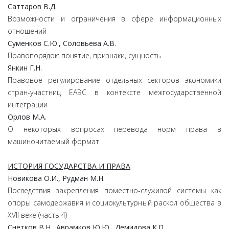
Саттаров
В.
Д.
Возможности и ограничения в сфере информационных
отношений
Суменков
С.
Ю.,
Соловьева
А.
В.
Правопорядок: понятие, признаки, сущность
Янкин
Г.
Н.
Правовое регулирование отдельных секторов экономики
стран-участниц ЕАЭС в контексте межгосударственной
интеграции
Орлов
М.
А.
О некоторых вопросах перевода норм права в
машиночитаемый формат
ИСТОРИЯ ГОСУДАРСТВА И ПРАВА
Новикова
О.
И.,
Рудман
М.
Н.
Последствия закрепления поместно-служилой системы как
опоры самодержавия и социокультурный раскол общества в
XVII веке (часть 4)
Снетков
В.
Н.,
Аврамков
Ю.
Ю.,
Демидова
К.
П.