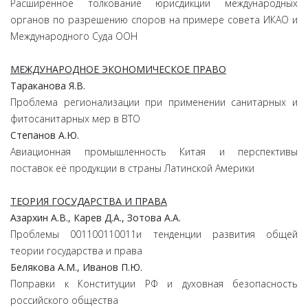
Расширенное толкование юрисдикции международных
органов по разрешению споров на примере совета ИКАО и
Международного Суда ООН
МЕЖДУНАРОДНОЕ ЭКОНОМИЧЕСКОЕ ПРАВО
Тараканова
Я.
В.
Проблема регионализации при применении санитарных и
фитосанитарных мер в ВТО
Степанов
А.
Ю.
Авиационная промышленность Китая и перспективы
поставок её продукции в страны Латинской Америки
ТЕОРИЯ ГОСУДАРСТВА И ПРАВА
Азархин
А.
В.,
Карев
Д.
А.,
Зотова
А.
А.
Проблемы 001100110011и тенденции развития общей
теории государства и права
Белякова
А.
М.,
Иванов
П.
Ю.
Поправки к Конституции РФ и духовная безопасность
российского общества