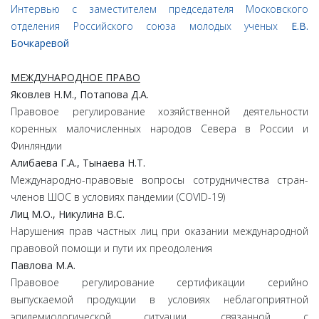
Интервью с заместителем председателя Московского
отделения Российского союза молодых ученых
Е.В.
Бочкаревой
МЕЖДУНАРОДНОЕ ПРАВО
Яковлев
Н.
М.,
Потапова
Д.
А.
Правовое регулирование хозяйственной деятельности
коренных малочисленных народов Севера в России и
Финляндии
Алибаева
Г.
А.,
Тынаева
Н.
Т.
Международно-правовые вопросы сотрудничества стран-
членов ШОС в условиях пандемии (COVID-19)
Лиц
М.
О.,
Никулина
В.
С.
Нарушения прав частных лиц при оказании международной
правовой помощи и пути их преодоления
Павлова
М.
А.
Правовое регулирование сертификации серийно
выпускаемой продукции в условиях неблагоприятной
эпидемиологической ситуации, связанной с