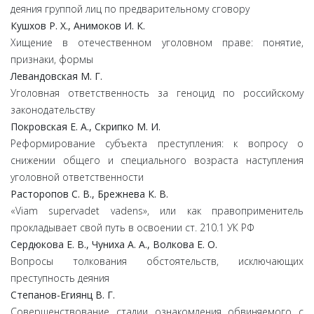
деяния группой лиц по предварительному сговору
Кушхов Р. Х., Анимоков И. К.
Хищение в отечественном уголовном праве: понятие,
признаки, формы
Левандовская М. Г.
Уголовная ответственность за геноцид по российскому
законодательству
Покровская Е. А., Скрипко М. И.
Реформирование субъекта преступления: к вопросу о
снижении общего и специального возраста наступления
уголовной ответственности
Расторопов С. В., Брежнева К. В.
«Viam supervadet vadens», или как правоприменитель
прокладывает свой путь в освоении ст. 210.1 УК РФ
Сердюкова Е. В., Чуниха А. А., Волкова Е. О.
Вопросы толкования обстоятельств, исключающих
преступность деяния
Степанов-Егиянц В. Г.
Совершенствование стадии ознакомления обвиняемого с