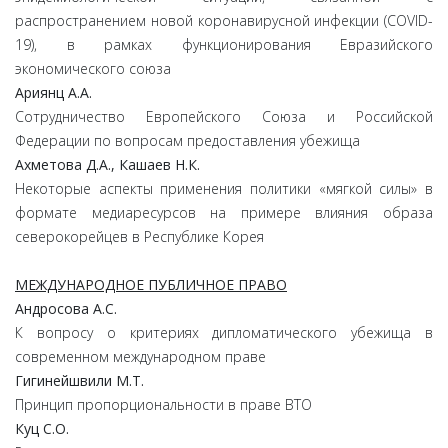
распространением новой коронавирусной инфекции (COVID-
19), в рамках функционирования Евразийского
экономического союза
Ариянц
А.
А.
Сотрудничество Европейского Союза и Российской
Федерации по вопросам предоставления убежища
Ахметова
Д.
А.,
Кашаев
Н.
К.
Некоторые аспекты применения политики «мягкой силы» в
формате медиаресурсов на примере влияния образа
северокорейцев в Республике Корея
МЕЖДУНАРОДНОЕ ПУБЛИЧНОЕ ПРАВО
Андросова
А.
С.
К вопросу о критериях дипломатического убежища в
современном международном праве
Гигинейшвили
М.
Т.
Принцип пропорциональности в праве ВТО
Куц
С.
О.