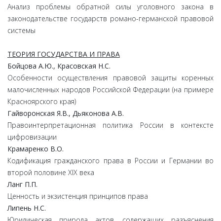
Анализ проблемы обратной силы уголовного закона в
законодательстве государств романо-германской правовой
системы
ТЕОРИЯ ГОСУДАРСТВА И ПРАВА
Бойцова
А.
Ю.,
Красовская
Н.
С.
Особенности осуществления правовой защиты коренных
малочисленных народов Российской Федерации (на примере
Красноярского края)
Гайворонская
Я.
В.,
Дьяконова
А.
В.
Правоинтерпретационная политика России в контексте
цифровизации
Крамаренко
В.
О.
Кодификация гражданского права в России и Германии во
второй половине XIX века
Ланг
П.
П.
Ценность и экзистенция принципов права
Липень
Н.
С.
Юридическая природа актов, содержащих разъяснения