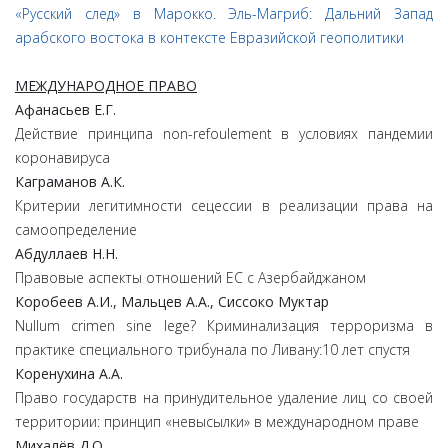
«Русский след» в Марокко. Эль-Магриб: Дальний Запад
арабского востока в контексте Евразийской геополитики
МЕЖДУНАРОДНОЕ ПРАВО
Афанасьев
Е.
Г.
Действие принципа non-refoulement в условиях пандемии
коронавируса
Каграманов
А.
К.
Критерии легитимности сецессии в реализации права на
самоопределение
Абдуллаев
Н.
Н.
Правовые аспекты отношений ЕС с Азербайджаном
Коробеев
А.
И.,
Мальцев
А.
А.,
Сиссоко
Муктар
Nullum crimen sine lege? Криминализация терроризма в
практике специального трибунала по Ливану:10 лет спустя
Коренухина
А.
А.
Право государств на принудительное удаление лиц со своей
территории: принцип «невысылки» в международном праве
Михалёв
Д.
О.