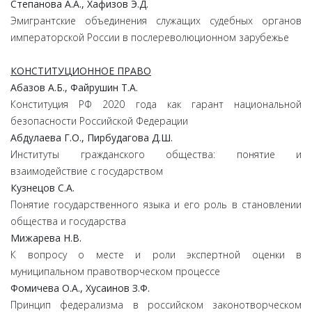
Степанова
А.
А.,
Хафизов
Э.
Д.
Эмигрантские объединения служащих судебных органов
императорской России в послереволюционном зарубежье
КОНСТИТУЦИОННОЕ ПРАВО
Абазов
А.
Б.,
Файрушин
Т.
А.
Конституция РФ 2020 года как гарант национальной
безопасности Российской Федерации
Абдулаева
Г.
О.,
Пирбудагова
Д.
Ш.
Институты гражданского общества: понятие и
взаимодействие с государством
Кузнецов
С.
А.
Понятие государственного языка и его роль в становлении
общества и государства
Мижарева
Н.
В.
К вопросу о месте и роли экспертной оценки в
муниципальном правотворческом процессе
Фомичева
О.
А.,
Хусаинов
З.
Ф.
Принцип федерализма в российском законотворческом