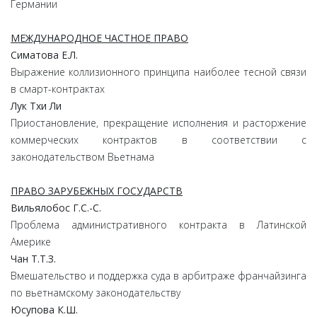
Германии
МЕЖДУНАРОДНОЕ ЧАСТНОЕ ПРАВО
Симатова
Е.
Л.
Выражение коллизионного принципа наиболее тесной связи
в смарт-контрактах
Лук
Тхи
Ли
Приостановление, прекращение исполнения и расторжение
коммерческих контрактов в соответствии с
законодательством Вьетнама
ПРАВО ЗАРУБЕЖНЫХ ГОСУДАРСТВ
Вильялобос
Г.
С.-С.
Проблема административного контракта в Латинской
Америке
Чан
Т.
Т.
З.
Вмешательство и поддержка суда в арбитраже франчайзинга
по вьетнамскому законодательству
Юсупова
К.
Ш.