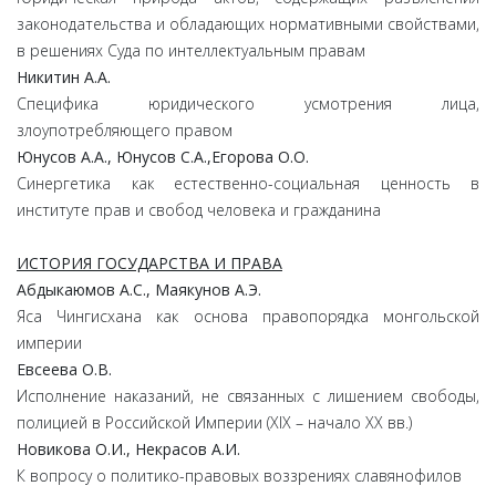
законодательства и обладающих нормативными свойствами,
в решениях Суда по интеллектуальным правам
Никитин
А.
А.
Специфика юридического усмотрения лица,
злоупотребляющего правом
Юнусов
А.
А.,
Юнусов С.
А.,
Егорова
О.
О.
Синергетика как естественно-социальная ценность в
институте прав и свобод человека и гражданина
ИСТОРИЯ ГОСУДАРСТВА И ПРАВА
Абдыкаюмов
А.
С.,
Маякунов
А.
Э.
Яса Чингисхана как основа правопорядка монгольской
империи
Евсеева
О.
В.
Исполнение наказаний, не связанных с лишением свободы,
полицией в Российской Империи (XIX – начало XX вв.)
Новикова
О.
И.,
Некрасов
А.
И.
К вопросу о политико-правовых воззрениях славянофилов