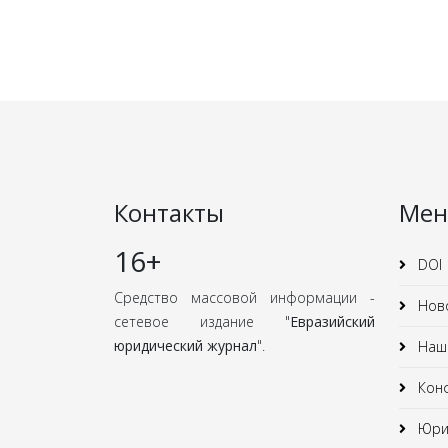
Контакты
Ме
16+
DOI
Средство массовой информации -
Нов
сетевое издание "
Евразийский
юридический журнал
".
Наши
Кон
Юрид