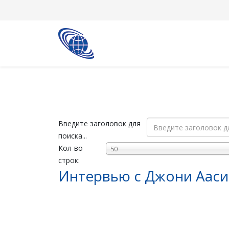
Введите заголовок для
поиска...
Кол-во
50
строк:
Интервью с Джони Ааси,