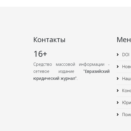
Контакты
Ме
16+
DOI
Средство массовой информации -
Нов
сетевое издание "
Евразийский
юридический журнал
".
Наши
Кон
Юрид
Поис